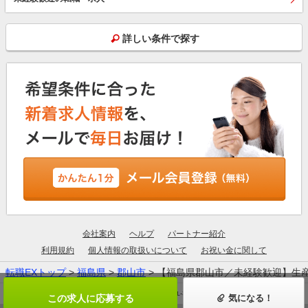
詳しい条件で探す
会社案内
ヘルプ
パートナー紹介
利用規約
個人情報の取扱いについて
お祝い金に関して
転職EXトップ
>
福島県
>
郡山市
> 【福島県郡山市／未経験歓迎】生産
厚生労働大臣許可：13-ユ-305190
この求人に応募する
気になる！