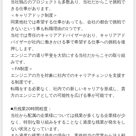
当社独占のプロジェクトも多数あり、当社だからこそ挑戦で
きる仕事があります。
＜キャリアドック制度＞
同業他社では希望する仕事があっても、会社の都合で挑戦で
きないという事も転職理由の1つです。
当社では専任のキャリアアドバイザーがおり、キャリアアド
バイザーが社内に働きかける事で希望する仕事への挑戦を後
押しします。
エンジニアの遣り甲斐を大切にする当社だからこその取り組
みです。
＜FA制度＞
エンジニアの方を対象に社内でのキャリアチェンジを支援す
る制度です。
転職をする必要なく、社内での新しいキャリアを形成し、貴
方のエンジニアとしての可能性を広げる事が可能です。
■月残業20時間程度：
当社から配属の企業様については残業が多くなる企業様が少
なく、特別な取り組みをすることなく過度な残業が発生をし
ない状況となっています。
また過度な残業は発生の場合は、案件担当の営業から法人顧