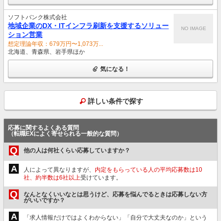
ソフトバンク株式会社
地域企業のDX・ITインフラ刷新を支援するソリュー
NO IMAGE
ション営業
想定理論年収：679万円〜1,073万...
北海道、青森県、岩手県ほか
気になる！
詳しい条件で探す
応募に関するよくある質問
（転職EXによく寄せられる一般的な質問）
Q
他の人は何社くらい応募していますか？
A
人によって異なりますが、
内定をもらっている人の平均応募数は10
社、約半数は6社以上
受けています。
Q
なんとなくいいなとは思うけど、応募を悩んでるときは応募しない方
がいいですか？
A
「求人情報だけではよくわからない」「自分で大丈夫なのか」という