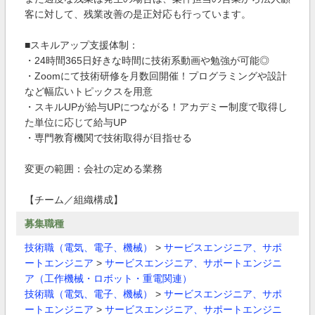
客に対して、残業改善の是正対応も行っています。
■スキルアップ支援体制：
・24時間365日好きな時間に技術系動画や勉強が可能◎
・Zoomにて技術研修を月数回開催！プログラミングや設計
など幅広いトピックスを用意
・スキルUPが給与UPにつながる！アカデミー制度で取得し
た単位に応じて給与UP
・専門教育機関で技術取得が目指せる
変更の範囲：会社の定める業務
【チーム／組織構成】
募集職種
技術職（電気、電子、機械）
>
サービスエンジニア、サポ
ートエンジニア
>
サービスエンジニア、サポートエンジニ
ア（工作機械・ロボット・重電関連）
技術職（電気、電子、機械）
>
サービスエンジニア、サポ
ートエンジニア
>
サービスエンジニア、サポートエンジニ