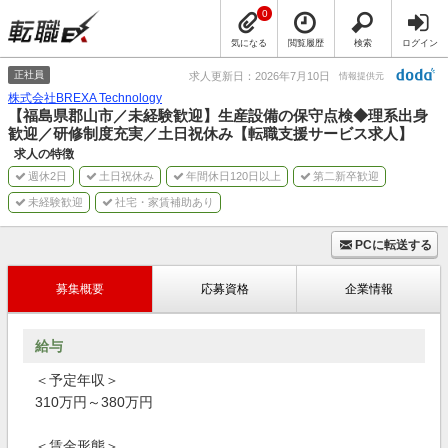
0
気になる
閲覧履歴
検索
ログイン
正社員
求人更新日：2026年7月10日
情報提供元
株式会社BREXA Technology
【福島県郡山市／未経験歓迎】生産設備の保守点検◆理系出身
歓迎／研修制度充実／土日祝休み【転職支援サービス求人】
求人の特徴
週休2日
土日祝休み
年間休日120日以上
第二新卒歓迎
未経験歓迎
社宅・家賃補助あり
PCに転送する
募集概要
応募資格
企業情報
給与
＜予定年収＞
310万円～380万円
＜賃金形態＞