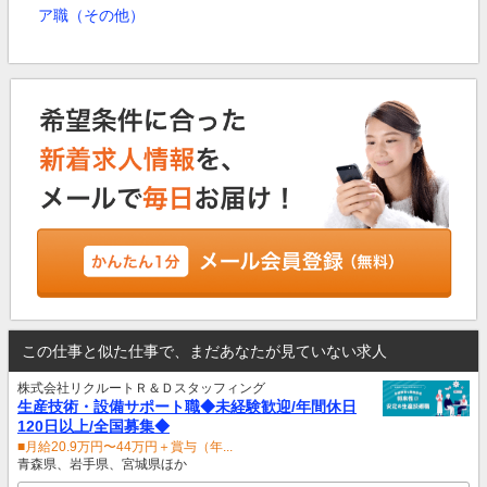
ア職（その他）
この仕事と似た仕事で、まだあなたが見ていない求人
株式会社リクルートＲ＆Ｄスタッフィング
生産技術・設備サポート職◆未経験歓迎/年間休日
120日以上/全国募集◆
■月給20.9万円〜44万円＋賞与（年...
青森県、岩手県、宮城県ほか