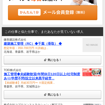
この仕事と似た仕事で、まだあなたが見ていない求人
鎌形建設株式会社
建築施工管理（RC）◆千葉（香取） ◆
NO IMAGE
想定年収：350-700万円 ※詳細は...
北海道、青森県、岩手県ほか
気になる！
TOEI株式会社
施工管理◆未経験歓迎/年間休日120日以上/社宅制度
あり/学歴不問/設立以来黒字経営...
【未経験者】月給30万円〜 ※固定残業...
青森県、岩手県、宮城県ほか
気になる！
株式会社コプロコンストラクション（東証プラ...