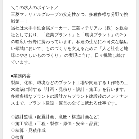
＼この求人のポイント／
三菱マテリアルグループの安定性かつ、多種多様な分野で挑
戦第一！
当社は大手非鉄金属メーカー、三菱マテリアル（株）を親会
社としており、「産業プラント」と「環境プラント」の2つ
の幅広い分野に携わっています。私達の生活に不可欠な幅広
い領域において、ものづくりを支えるために「人と社会と地
球にやさしいものづくり」 の実現に向け、日々挑戦し続け
ています。
■業務内容
製錬、化学、環境などのプラント工場や関連する工作物の土
木建築に関する『計画・見積り・設計・施工』を行います。
多種多様なプラントの設計からプラント建設後のメンテナン
スまで、プラント建設・運営の全てに携わる仕事です。
◇設計監理（配置計画、意匠・構造計画など）
◇施工管理（工程・製作・原価・安全・品質）
◇積算・見積作成
◇検査