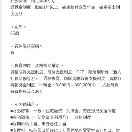
社会保険：補足事項なし
退職金制度：勤続1年以上、確定給付企業年金、確定拠出制
度あり
＜定年＞
65歳
＜育休取得実績＞
有
＜教育制度・資格補助補足＞
資格取得支援制度、研修支援制度、OJT、階層別研修（新入
社員研修など）、通信教育、国家資格取得支援制度、資格取
得報奨金制度（一時金：3,000円～300,000円）、入社時保
有資格報奨金あり
＜その他補足＞
■財形貯蓄、一般・住宅融資、共済会、資産形成支援制度
■在宅勤務（一部従業員利用可）、時短制度
■長期出張手当、単身赴任手当
■支度料：転任又は新任により居住地を変更するときは、次