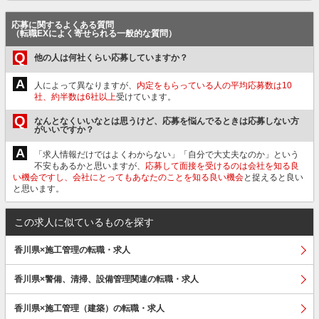
応募に関するよくある質問
（転職EXによく寄せられる一般的な質問）
Q
他の人は何社くらい応募していますか？
A
人によって異なりますが、
内定をもらっている人の平均応募数は10
社、約半数は6社以上
受けています。
Q
なんとなくいいなとは思うけど、応募を悩んでるときは応募しない方
がいいですか？
A
「求人情報だけではよくわからない」「自分で大丈夫なのか」という
不安もあるかと思いますが、
応募して面接を受けるのは会社を知る良
い機会ですし、会社にとってもあなたのことを知る良い機会
と捉えると良い
と思います。
この求人に似ているものを探す
香川県×施工管理の転職・求人
香川県×警備、清掃、設備管理関連の転職・求人
香川県×施工管理（建築）の転職・求人