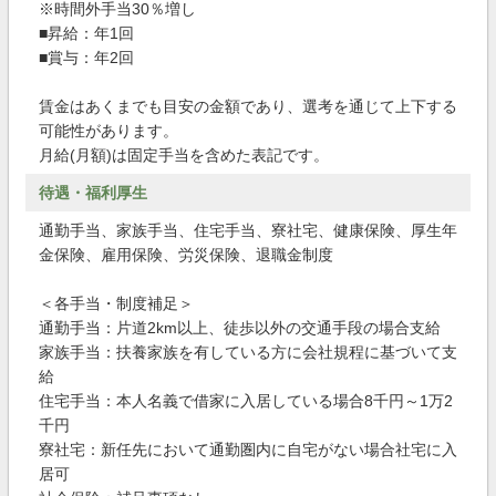
※時間外手当30％増し
■昇給：年1回
■賞与：年2回
賃金はあくまでも目安の金額であり、選考を通じて上下する
可能性があります。
月給(月額)は固定手当を含めた表記です。
待遇・福利厚生
通勤手当、家族手当、住宅手当、寮社宅、健康保険、厚生年
金保険、雇用保険、労災保険、退職金制度
＜各手当・制度補足＞
通勤手当：片道2km以上、徒歩以外の交通手段の場合支給
家族手当：扶養家族を有している方に会社規程に基づいて支
給
住宅手当：本人名義で借家に入居している場合8千円～1万2
千円
寮社宅：新任先において通勤圏内に自宅がない場合社宅に入
居可