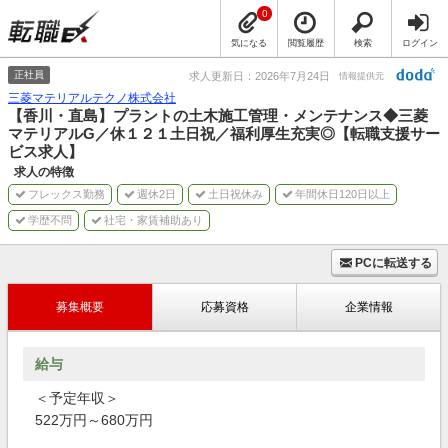
0
気になる
閲覧履歴
検索
ログイン
正社員
求人更新日：2026年7月24日
情報提供元
三菱マテリアルテクノ株式会社
【香川・直島】プラントの土木施工管理・メンテナンス◆三菱
マテリアルG／休１２１土日祝／福利厚生充実◎【転職支援サー
ビス求人】
求人の特徴
フレックス勤務
週休2日
土日祝休み
年間休日120日以上
学歴不問
社宅・家賃補助あり
PCに転送する
募集概要
応募資格
企業情報
給与
＜予定年収＞
522万円～680万円