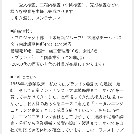
受入検査、工程内検査（中間検査）、完成検査などの
様々な検査を実施し完成させます。
◇引き渡し、メンテナンス
■組織情報：
・プロジェクト部 土木建築グループ/土木建築チーム：20
名（内建設事務所4名）にて対応
管理職10名、設計・施工管理者16名、女性3名
・プラント部 全国事業所（全23拠点）
(20-60代の幅広い世代の社員が在籍しております)
■当社について
1958年の創業以来、私たちはプラントの設計から建設、運
転、そして定常メンテナンス・大規模修理まで、すべてを一
貫して手がけてきました。長年培ってきた技術力と現場力を
活かし、お客様のあらゆるニーズに応える「トータルエンジ
ニアリング企業」として成長を続けています。さらに当社
は、エンジニアリング会社としては珍しく、建設予定地の調
査・分析から産業機械・装置の設計・製造まで、すべてを自
社で対応できる体制を確立しています。この「ワンストップ