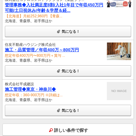
管理事務◆入社満足度8割/入社1年目で年収450万円
可能/土日祝休み/年齢＆学歴＆経...
【北海道】月給252,960円 【青森...
北海道、青森県、岩手県ほか
気になる！
住友不動産ハウジング株式会社
施⼯・品質管理／年収400万～800万円
想定年収400万円〜800万円＋賞与 ...
北海道、青森県、岩手県ほか
気になる！
株式会社平成建設
施工管理◆東京・神奈川◆
NO IMAGE
想定年収：360-900万円 ※詳細は...
北海道、青森県、岩手県ほか
気になる！
詳しい条件で探す