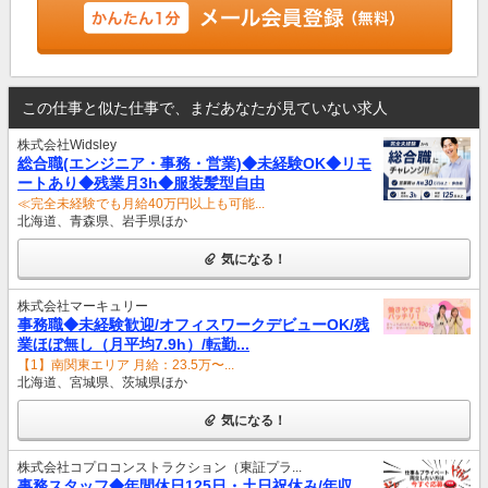
この仕事と似た仕事で、まだあなたが見ていない求人
株式会社Widsley
総合職(エンジニア・事務・営業)◆未経験OK◆リモ
ートあり◆残業月3h◆服装髪型自由
≪完全未経験でも月給40万円以上も可能...
北海道、青森県、岩手県ほか
気になる！
株式会社マーキュリー
事務職◆未経験歓迎/オフィスワークデビューOK/残
業ほぼ無し（月平均7.9h）/転勤...
【1】南関東エリア 月給：23.5万〜...
北海道、宮城県、茨城県ほか
気になる！
株式会社コプロコンストラクション（東証プラ...
事務スタッフ◆年間休日125日・土日祝休み/年収