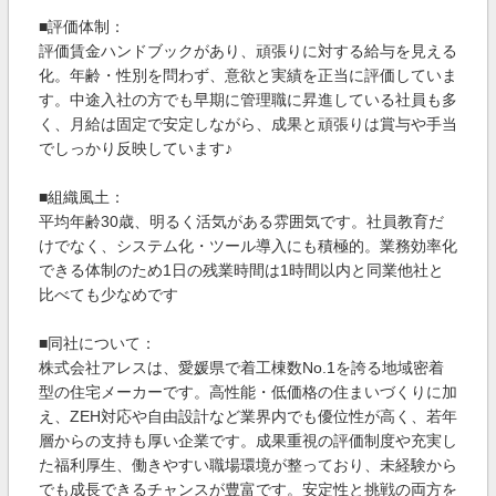
■評価体制：
評価賃金ハンドブックがあり、頑張りに対する給与を見える
化。年齢・性別を問わず、意欲と実績を正当に評価していま
す。中途入社の方でも早期に管理職に昇進している社員も多
く、月給は固定で安定しながら、成果と頑張りは賞与や手当
でしっかり反映しています♪
■組織風土：
平均年齢30歳、明るく活気がある雰囲気です。社員教育だ
けでなく、システム化・ツール導入にも積極的。業務効率化
できる体制のため1日の残業時間は1時間以内と同業他社と
比べても少なめです
■同社について：
株式会社アレスは、愛媛県で着工棟数No.1を誇る地域密着
型の住宅メーカーです。高性能・低価格の住まいづくりに加
え、ZEH対応や自由設計など業界内でも優位性が高く、若年
層からの支持も厚い企業です。成果重視の評価制度や充実し
た福利厚生、働きやすい職場環境が整っており、未経験から
でも成長できるチャンスが豊富です。安定性と挑戦の両方を