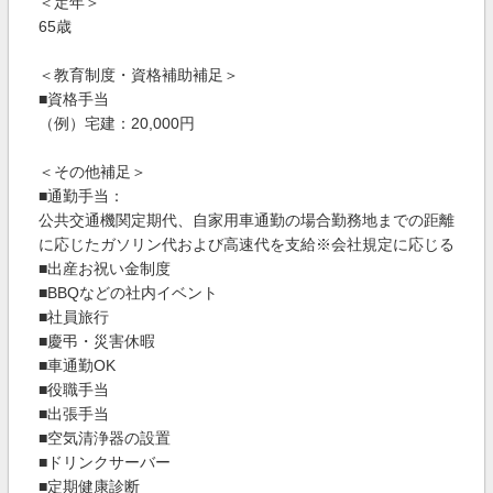
＜定年＞
65歳
＜教育制度・資格補助補足＞
■資格手当
（例）宅建：20,000円
＜その他補足＞
■通勤手当：
公共交通機関定期代、自家用車通勤の場合勤務地までの距離
に応じたガソリン代および高速代を支給※会社規定に応じる
■出産お祝い金制度
■BBQなどの社内イベント
■社員旅行
■慶弔・災害休暇
■車通勤OK
■役職手当
■出張手当
■空気清浄器の設置
■ドリンクサーバー
■定期健康診断