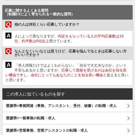
応募に関するよくある質問
（転職EXによく寄せられる一般的な質問）
Q
他の人は何社くらい応募していますか？
A
人によって異なりますが、
内定をもらっている人の平均応募数は10
社、約半数は6社以上
受けています。
Q
なんとなくいいなとは思うけど、応募を悩んでるときは応募しない方
がいいですか？
A
「求人情報だけではよくわからない」「自分で大丈夫なのか」という
不安もあるかと思いますが、
応募して面接を受けるのは会社を知る良
い機会ですし、会社にとってもあなたのことを知る良い機会
と捉えると良い
と思います。
この求人に似ているものを探す
愛媛県×事務関連（事務、アシスタント、受付、秘書）の転職・求人
愛媛県×一般事務の転職・求人
愛媛県×営業事務、営業アシスタントの転職・求人