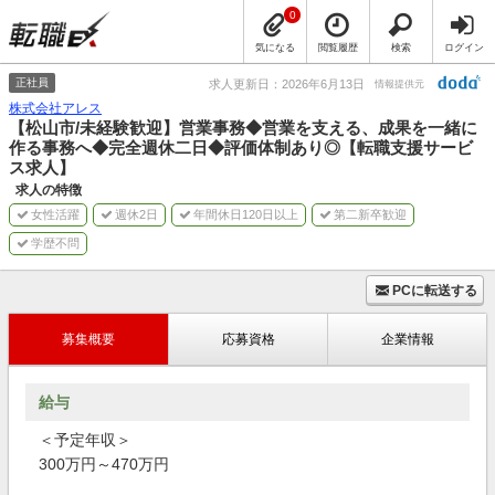
0
気になる
閲覧履歴
検索
ログイン
正社員
求人更新日：2026年6月13日
情報提供元
株式会社アレス
【松山市/未経験歓迎】営業事務◆営業を支える、成果を一緒に
作る事務へ◆完全週休二日◆評価体制あり◎【転職支援サービ
ス求人】
求人の特徴
女性活躍
週休2日
年間休日120日以上
第二新卒歓迎
学歴不問
PCに転送する
募集概要
応募資格
企業情報
給与
＜予定年収＞
300万円～470万円