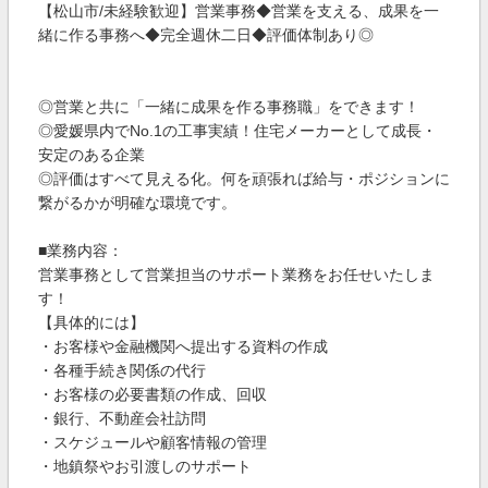
【松山市/未経験歓迎】営業事務◆営業を支える、成果を一
緒に作る事務へ◆完全週休二日◆評価体制あり◎
◎営業と共に「一緒に成果を作る事務職」をできます！
◎愛媛県内でNo.1の工事実績！住宅メーカーとして成長・
安定のある企業
◎評価はすべて見える化。何を頑張れば給与・ポジションに
繋がるかが明確な環境です。
■業務内容：
営業事務として営業担当のサポート業務をお任せいたしま
す！
【具体的には】
・お客様や金融機関へ提出する資料の作成
・各種手続き関係の代行
・お客様の必要書類の作成、回収
・銀行、不動産会社訪問
・スケジュールや顧客情報の管理
・地鎮祭やお引渡しのサポート