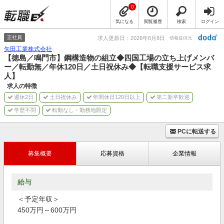
0
気になる
閲覧履歴
検索
ログイン
正社員
求人更新日：2026年6月8日
情報提供元
矢田工業株式会社
【徳島／鳴門市】鋼構造物の組立◆四国工場の立ち上げメンバ
ー／転勤無／年休120日／土日祝休み◆【転職支援サービス求
人】
求人の特徴
週休2日
土日祝休み
年間休日120日以上
第二新卒歓迎
学歴不問
転勤なし・勤務地限定
PCに転送する
募集概要
応募資格
企業情報
給与
＜予定年収＞
450万円～600万円