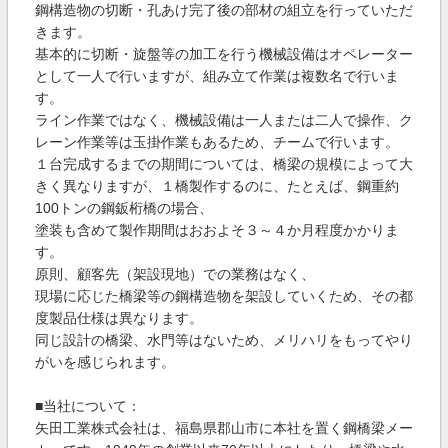
鋼構造物の切断・孔あけ完了後の部材の組立を行っていただ
きます。
基本的に切断・旋盤等の加工を行う機械設備はオペレーター
として一人で行いますが、組み立て作業は複数名で行いま
す。
ライン作業ではなく、機械設備は一人または二人で操作、ク
レーン作業等は玉掛作業もあるため、チームで行います。
１台完成するまでの期間については、橋梁の規模によって大
きく異なりますが、１橋製作するのに、たとえば、鋼重約
100トンの鋼鈑桁橋の場合、
塗装も含めて製作期間はおおよそ３～４か月程度かかりま
す。
原則、顧客先（架設現地）での業務はなく、
現場に応じた橋梁等の鋼構造物を架設していくため、その都
度製品仕様は異なります。
同じ設計の橋梁、水門等はないため、メリハリをもってやり
がいを感じられます。
■当社について：
矢田工業株式会社は、福島県郡山市に本社を置く鋼橋梁メー