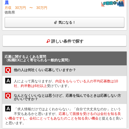
員
月収 30万円 〜 30万円
徳島県
気になる！
詳しい条件で探す
応募に関するよくある質問
（転職EXによく寄せられる一般的な質問）
Q
他の人は何社くらい応募していますか？
A
人によって異なりますが、
内定をもらっている人の平均応募数は10
社、約半数は6社以上
受けています。
Q
なんとなくいいなとは思うけど、応募を悩んでるときは応募しない方
がいいですか？
A
「求人情報だけではよくわからない」「自分で大丈夫なのか」という
不安もあるかと思いますが、
応募して面接を受けるのは会社を知る良
い機会ですし、会社にとってもあなたのことを知る良い機会
と捉えると良い
と思います。