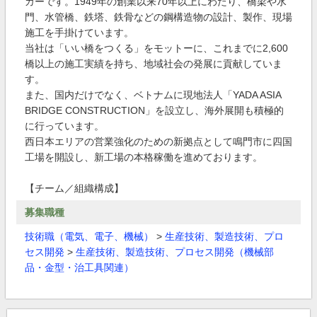
カーです。1949年の創業以来70年以上にわたり、橋梁や水
門、水管橋、鉄塔、鉄骨などの鋼構造物の設計、製作、現場
施工を手掛けています。
当社は「いい橋をつくる」をモットーに、これまでに2,600
橋以上の施工実績を持ち、地域社会の発展に貢献していま
す。
また、国内だけでなく、ベトナムに現地法人「YADA ASIA
BRIDGE CONSTRUCTION」を設立し、海外展開も積極的
に行っています。
西日本エリアの営業強化のための新拠点として鳴門市に四国
工場を開設し、新工場の本格稼働を進めております。
【チーム／組織構成】
募集職種
技術職（電気、電子、機械）
>
生産技術、製造技術、プロ
セス開発
>
生産技術、製造技術、プロセス開発（機械部
品・金型・治工具関連）