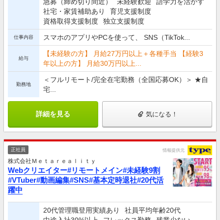
急募（締め切り間近）
未経験歓迎
語学力を活かす
社宅・家賃補助あり
育児支援制度
資格取得支援制度
独立支援制度
スマホのアプリやPCを使って、 SNS（TikTok...
仕事内容
【未経験の方】 月給27万円以上＋各種手当 【経験3
給与
年以上の方】 月給30万円以上...
＜フルリモート/完全在宅勤務（全国応募OK）＞ ★自
勤務地
宅...
詳細を見る
気になる！
正社員
情報提供元
株式会社Ｍｅｔａｒｅａｌｉｔｙ
Webクリエイター#リモートメイン#未経験9割
#VTuber#動画編集#SNS#基本定時退社#20代活
躍中
20代管理職登用実績あり
社員平均年齢20代