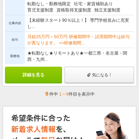
転勤なし・勤務地限定
社宅・家賃補助あり
育児支援制度
資格取得支援制度
独立支援制度
【未経験スタート90％以上！】 専門学校並みに充実
仕事内容
し...
月給25万円～50万円 研修期間中・試用期間中は給与
給与
が異なります。 >>研修期間...
★転勤なし★リモートあり★一都三県・名古屋・関
勤務地
西・九州...
詳細を見る
気になる！
9
件中
1～9
件目を表示中