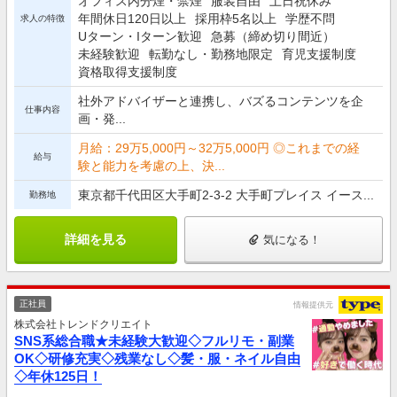
オフィス内分煙・禁煙
服装自由
土日祝休み
年間休日120日以上
採用枠5名以上
学歴不問
求人の特徴
Uターン・Iターン歓迎
急募（締め切り間近）
未経験歓迎
転勤なし・勤務地限定
育児支援制度
資格取得支援制度
社外アドバイザーと連携し、バズるコンテンツを企
仕事内容
画・発...
月給：29万5,000円～32万5,000円 ◎これまでの経
給与
験と能力を考慮の上、決...
東京都千代田区大手町2-3-2 大手町プレイス イース...
勤務地
詳細を見る
気になる！
正社員
情報提供元
株式会社トレンドクリエイト
SNS系総合職★未経験大歓迎◇フルリモ・副業
OK◇研修充実◇残業なし◇髪・服・ネイル自由
◇年休125日！