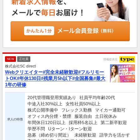
NEW
正社員
情報提供元
株式会社SC direct
Webクリエイター#完全未経験歓迎#フルリモー
トOK#年休130日#残業月5h以下#全国募集#最大
1年の研修
20代管理職登用実績あり
社員平均年齢20代
中途入社30%以上
女性社員50%以上
株式公開準備中
フレックス勤務
マイカー通勤可
オフィス内分煙・禁煙
服装自由
土日祝休み
求人の特徴
年間休日120日以上
採用枠5名以上
第二新卒歓迎
学歴不問
Uターン・Iターン歓迎
急募（締め切り間近）
未経験歓迎
語学力を活かす