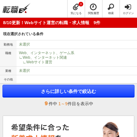
0
気になる
閲覧履歴
検索
ログイン
8/10更新！Webサイト運営の転職・求人情報 9件
現在選択されている条件
未選択
勤務地
Web、インターネット、ゲーム系
職種
∟Web、インターネット関連
∟Webサイト運営
未選択
業種
その他
さらに詳しい条件で絞込む
9
件中
1～9
件目を表示中