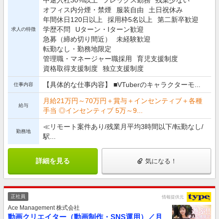
中途入社30%以上
フレックス勤務
残業少ない
オフィス内分煙・禁煙
服装自由
土日祝休み
年間休日120日以上
採用枠5名以上
第二新卒歓迎
学歴不問
Uターン・Iターン歓迎
求人の特徴
急募（締め切り間近）
未経験歓迎
転勤なし・勤務地限定
管理職・マネージャー職採用
育児支援制度
資格取得支援制度
独立支援制度
【具体的な仕事内容】 ■VTuberのキャラクターモ...
仕事内容
月給21万円～70万円＋賞与＋インセンティブ＋各種
給与
手当 ◎インセンティブ 5万～9...
≪リモート案件あり/残業月平均3時間以下/転勤なし/
勤務地
駅...
詳細を見る
気になる！
正社員
情報提供元
Ace Management 株式会社
動画クリエイター（動画制作・SNS運用）／月