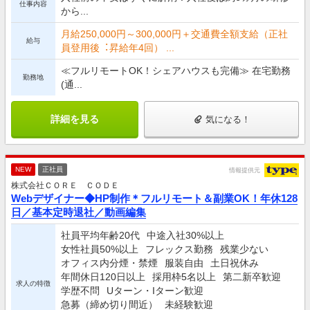
仕事内容
から...
⽉給250,000円～300,000円＋交通費全額⽀給（正社
給与
員登⽤後︓昇給年4回） ...
≪フルリモートOK！シェアハウスも完備≫ 在宅勤務
勤務地
(通...
詳細を見る
気になる！
NEW
正社員
情報提供元
株式会社ＣＯＲＥ ＣＯＤＥ
Webデザイナー◆HP制作＊フルリモート＆副業OK！年休128
日／基本定時退社／動画編集
社員平均年齢20代
中途入社30%以上
女性社員50%以上
フレックス勤務
残業少ない
オフィス内分煙・禁煙
服装自由
土日祝休み
年間休日120日以上
採用枠5名以上
第二新卒歓迎
求人の特徴
学歴不問
Uターン・Iターン歓迎
急募（締め切り間近）
未経験歓迎