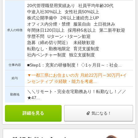
20代管理職登用実績あり
社員平均年齢20代
中途入社30%以上
女性社員50%以上
株式公開準備中
2年以上連続売上UP
オフィス内分煙・禁煙
服装自由
土日祝休み
年間休日120日以上
採用枠5名以上
第二新卒歓迎
求人の特徴
学歴不問
Uターン・Iターン歓迎
急募（締め切り間近）
未経験歓迎
転勤なし・勤務地限定
育児支援制度
社内ベンチャー制度
独立支援制度
■Step1：充実の研修制度！ ◇1ヶ月目～：社会...
仕事内容
▼一都三県にお住まいの方 月給22万円～30万円+イ
給与
ンセンティブ ※経験・能力を考慮...
＼＼リモート・完全在宅勤務あり！転勤なし！／／
勤務地
★47...
詳細を見る
気になる！