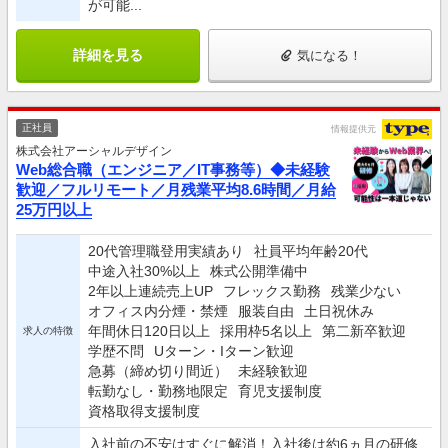
が可能...
詳細を見る
気になる！
正社員
情報提供元
株式会社アーシャルデザイン
Web総合職（エンジニア／IT事務等）◆未経験
歓迎／フルリモート／月残業平均8.6時間／月給
25万円以上
20代管理職登用実績あり
社員平均年齢20代
中途入社30%以上
株式公開準備中
2年以上連続売上UP
フレックス勤務
残業少ない
オフィス内分煙・禁煙
服装自由
土日祝休み
年間休日120日以上
採用枠5名以上
第二新卒歓迎
求人の特徴
学歴不問
Uターン・Iターン歓迎
急募（締め切り間近）
未経験歓迎
転勤なし・勤務地限定
育児支援制度
資格取得支援制度
入社前の不安はすぐに解消！⼊社後は約6ヵ⽉の研修