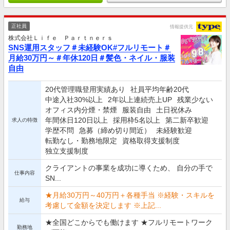
正社員
情報提供元
株式会社Ｌｉｆｅ Ｐａｒｔｎｅｒｓ
SNS運用スタッフ＃未経験OK#フルリモート＃
月給30万円～＃年休120日＃髪色・ネイル・服装
自由
20代管理職登用実績あり
社員平均年齢20代
中途入社30%以上
2年以上連続売上UP
残業少ない
オフィス内分煙・禁煙
服装自由
土日祝休み
年間休日120日以上
採用枠5名以上
第二新卒歓迎
求人の特徴
学歴不問
急募（締め切り間近）
未経験歓迎
転勤なし・勤務地限定
資格取得支援制度
独立支援制度
クライアントの事業を成功に導くため、 自分の手で
仕事内容
SN...
★月給30万円～40万円＋各種手当 ※経験・スキルを
給与
考慮して金額を決定します ※上記...
★全国どこからでも働けます ★フルリモートワーク
勤務地