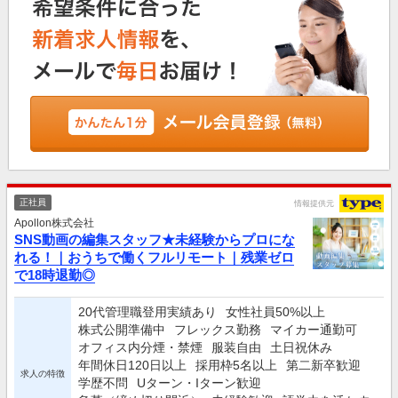
正社員
情報提供元
Apollon株式会社
SNS動画の編集スタッフ★未経験からプロにな
れる！｜おうちで働くフルリモート｜残業ゼロ
で18時退勤◎
20代管理職登用実績あり
女性社員50%以上
株式公開準備中
フレックス勤務
マイカー通勤可
オフィス内分煙・禁煙
服装自由
土日祝休み
年間休日120日以上
採用枠5名以上
第二新卒歓迎
求人の特徴
学歴不問
Uターン・Iターン歓迎