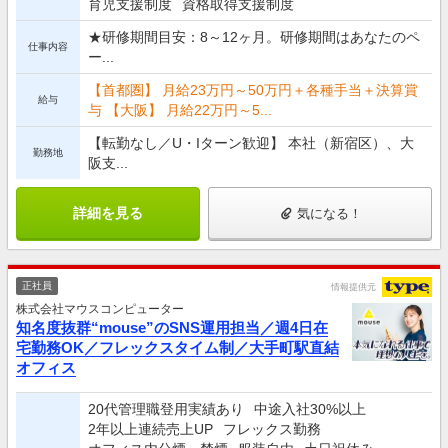
育児支援制度
資格取得支援制度
★研修期間目安：8～12ヶ月。研修期間はあなたのペ
仕事内容
ー...
【首都圏】 月給23万円～50万円＋各種手当＋決算賞
給与
与 【大阪】 月給22万円～5...
【転勤なし／U・Iターン歓迎】 本社（新宿区）、大
勤務地
阪支...
詳細を見る
気になる！
正社員
情報提供元
株式会社マウスコンピューター
知名度抜群“mouse”のSNS運用担当／週4日在
宅勤務OK／フレックスタイム制／大手町駅直結
オフィス
20代管理職登用実績あり
中途入社30%以上
2年以上連続売上UP
フレックス勤務