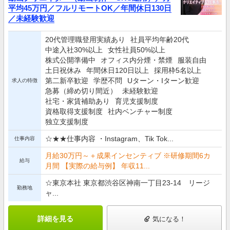
平均45万円／フルリモートOK／年間休日130日
／未経験歓迎
20代管理職登用実績あり
社員平均年齢20代
中途入社30%以上
女性社員50%以上
株式公開準備中
オフィス内分煙・禁煙
服装自由
土日祝休み
年間休日120日以上
採用枠5名以上
第二新卒歓迎
学歴不問
Uターン・Iターン歓迎
求人の特徴
急募（締め切り間近）
未経験歓迎
社宅・家賃補助あり
育児支援制度
資格取得支援制度
社内ベンチャー制度
独立支援制度
☆★★仕事内容 ・Instagram、Tik Tok...
仕事内容
月給30万円～＋成果インセンティブ ※研修期間6カ
給与
月間 【実際の給与例】 年収11...
☆東京本社 東京都渋谷区神南一丁目23-14 リージ
勤務地
ャ...
詳細を見る
気になる！