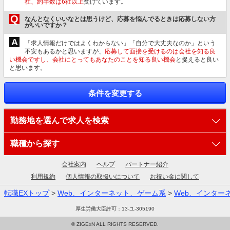
社、約半数は6社以上
受けています。
Q
なんとなくいいなとは思うけど、応募を悩んでるときは応募しない方
がいいですか？
A
「求人情報だけではよくわからない」「自分で大丈夫なのか」という
不安もあるかと思いますが、
応募して面接を受けるのは会社を知る良
い機会ですし、会社にとってもあなたのことを知る良い機会
と捉えると良い
と思います。
条件を変更する
勤務地を選んで求人を検索
職種から探す
会社案内
ヘルプ
パートナー紹介
利用規約
個人情報の取扱いについて
お祝い金に関して
転職EXトップ
>
Web、インターネット、ゲーム系
>
Web、インター
厚生労働大臣許可：13-ユ-305190
© ZIGExN ALL RIGHTS RESERVED.