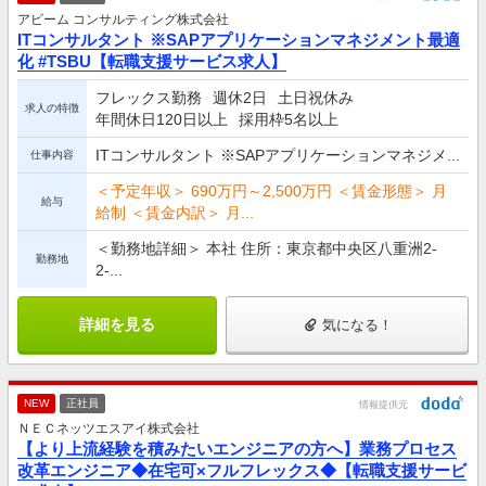
アビーム コンサルティング株式会社
ITコンサルタント ※SAPアプリケーションマネジメント最適
化 #TSBU【転職支援サービス求人】
フレックス勤務
週休2日
土日祝休み
求人の特徴
年間休日120日以上
採用枠5名以上
ITコンサルタント ※SAPアプリケーションマネジメ...
仕事内容
＜予定年収＞ 690万円～2,500万円 ＜賃金形態＞ 月
給与
給制 ＜賃金内訳＞ 月...
＜勤務地詳細＞ 本社 住所：東京都中央区八重洲2-
勤務地
2-...
詳細を見る
気になる！
NEW
正社員
情報提供元
ＮＥＣネッツエスアイ株式会社
【より上流経験を積みたいエンジニアの方へ】業務プロセス
改革エンジニア◆在宅可×フルフレックス◆【転職支援サービ