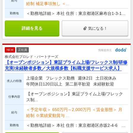
給与
給制 補足事項無し ＜...
＜勤務地詳細＞ 本社 住所：東京都港区麻布台1-3-1...
勤務地
詳細を見る
気になる！
NEW
正社員
情報提供元
株式会社プロレド・パートナーズ
【オープンポジション】東証プライム上場/フレックス制/研修
充実/未経験者多数／大規模多数【転職支援サービス求人】
上場企業
フレックス勤務
週休2日
土日祝休み
求人の特徴
年間休日120日以上
第二新卒歓迎
未経験歓迎
【オープンポジション】東証プライム上場/フレック
仕事内容
ス制...
＜予定年収＞ 650万円～2,000万円 ＜賃金形態＞ 月
給与
給制 ※業績変動賞与 ...
＜勤務地詳細＞ 本社 住所：東京都港区赤坂2-4-6 ...
勤務地