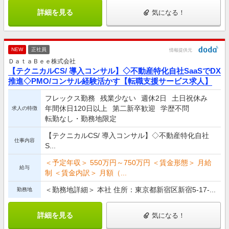
詳細を見る
気になる！
NEW
正社員
情報提供元
ＤａｔａＢｅｅ株式会社
【テクニカルCS/ 導入コンサル】◇不動産特化自社SaaSでDX
推進◇PMO/コンサル経験活かす【転職支援サービス求人】
フレックス勤務
残業少ない
週休2日
土日祝休み
年間休日120日以上
第二新卒歓迎
学歴不問
求人の特徴
転勤なし・勤務地限定
【テクニカルCS/ 導入コンサル】◇不動産特化自社
仕事内容
S...
＜予定年収＞ 550万円～750万円 ＜賃金形態＞ 月給
給与
制 ＜賃金内訳＞ 月額（...
＜勤務地詳細＞ 本社 住所：東京都新宿区新宿5-17-...
勤務地
詳細を見る
気になる！