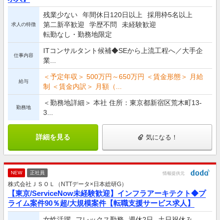
残業少ない
年間休日120日以上
採用枠5名以上
第二新卒歓迎
学歴不問
未経験歓迎
求人の特徴
転勤なし・勤務地限定
ITコンサルタント候補◆SEから上流工程へ／大手企
仕事内容
業...
＜予定年収＞ 500万円～650万円 ＜賃金形態＞ 月給
給与
制 ＜賃金内訳＞ 月額（...
＜勤務地詳細＞ 本社 住所：東京都新宿区荒木町13-
勤務地
3...
詳細を見る
気になる！
NEW
正社員
情報提供元
株式会社ＪＳＯＬ（NTTデータ×日本総研G）
【東京/ServiceNow未経験歓迎】インフラアーキテクト◆プ
ライム案件90％超/大規模案件【転職支援サービス求人】
女性活躍
フレックス勤務
週休2日
土日祝休み