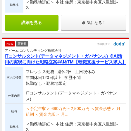
＜勤務地詳細＞ 本社 住所：東京都中央区八重洲2-
勤務地
2-...
詳細を見る
気になる！
NEW
正社員
情報提供元
アビーム コンサルティング株式会社
ITコンサルタント(データマネジメント・ガバナンス) ※AI活
用の実現に向けた戦略立案#AI&TM【転職支援サービス求人】
フレックス勤務
週休2日
土日祝休み
年間休日120日以上
学歴不問
求人の特徴
転勤なし・勤務地限定
ITコンサルタント(データマネジメント・ガバナン
仕事内容
ス)...
＜予定年収＞ 690万円～2,500万円 ＜賃金形態＞ 月
給与
給制 ＜賃金内訳＞ 月...
＜勤務地詳細＞ 本社 住所：東京都中央区八重洲2-
勤務地
2-...