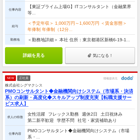
【東証プライム上場G】ITコンサルタント（金融業界
仕事内容
等...
＜予定年収＞ 1,000万円～1,600万円 ＜賃金形態＞
給与
年俸制 年俸制（12分...
＜勤務地詳細＞ 本社 住所：東京都港区新橋6-19-1...
勤務地
詳細を見る
気になる！
NEW
正社員
情報提供元
株式会社シグマクシス
PMOコンサルタント◆金融機関向けシステム（市場系・決済
系）の刷新・高度化◆スキルアップ制度充実【転職支援サー
ビス求人】
女性活躍
フレックス勤務
週休2日
土日祝休み
求人の特徴
第二新卒歓迎
学歴不問
社宅・家賃補助あり
PMOコンサルタント◆金融機関向けシステム（市場
仕事内容
系・...