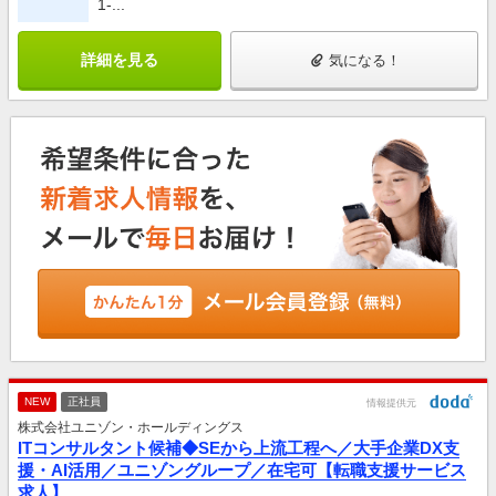
1-...
詳細を見る
気になる！
NEW
正社員
情報提供元
株式会社ユニゾン・ホールディングス
ITコンサルタント候補◆SEから上流工程へ／大手企業DX支
援・AI活用／ユニゾングループ／在宅可【転職支援サービス
求人】