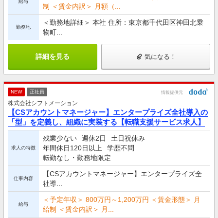
給与
制 ＜賃金内訳＞ 月額（...
＜勤務地詳細＞ 本社 住所：東京都千代田区神田北乗
勤務地
物町...
詳細を見る
気になる！
NEW
正社員
情報提供元
株式会社シフトメーション
【CSアカウントマネージャー】エンタープライズ全社導入の
「型」を定義し、組織に実装する【転職支援サービス求人】
残業少ない
週休2日
土日祝休み
年間休日120日以上
学歴不問
求人の特徴
転勤なし・勤務地限定
【CSアカウントマネージャー】エンタープライズ全
仕事内容
社導...
＜予定年収＞ 800万円～1,200万円 ＜賃金形態＞ 月
給与
給制 ＜賃金内訳＞ 月...