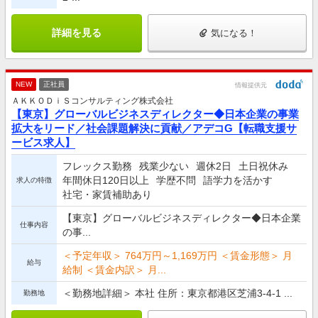
詳細を見る
気になる！
NEW
正社員
情報提供元
ＡＫＫＯＤｉＳコンサルティング株式会社
【東京】グローバルビジネスディレクター◆日本企業の事業
拡大をリード／社会課題解決に貢献／アデコG【転職支援サ
ービス求人】
フレックス勤務
残業少ない
週休2日
土日祝休み
年間休日120日以上
学歴不問
語学力を活かす
求人の特徴
社宅・家賃補助あり
【東京】グローバルビジネスディレクター◆日本企業
仕事内容
の事...
＜予定年収＞ 764万円～1,169万円 ＜賃金形態＞ 月
給与
給制 ＜賃金内訳＞ 月...
＜勤務地詳細＞ 本社 住所：東京都港区芝浦3-4-1 ...
勤務地