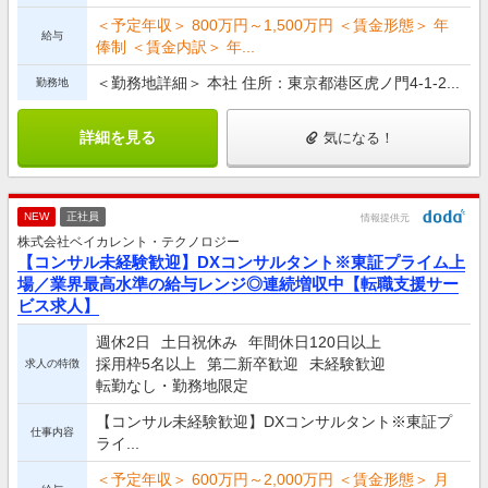
＜予定年収＞ 800万円～1,500万円 ＜賃金形態＞ 年
給与
俸制 ＜賃金内訳＞ 年...
＜勤務地詳細＞ 本社 住所：東京都港区虎ノ門4-1-2...
勤務地
詳細を見る
気になる！
NEW
正社員
情報提供元
株式会社ベイカレント・テクノロジー
【コンサル未経験歓迎】DXコンサルタント※東証プライム上
場／業界最高水準の給与レンジ◎連続増収中【転職支援サー
ビス求人】
週休2日
土日祝休み
年間休日120日以上
採用枠5名以上
第二新卒歓迎
未経験歓迎
求人の特徴
転勤なし・勤務地限定
【コンサル未経験歓迎】DXコンサルタント※東証プ
仕事内容
ライ...
＜予定年収＞ 600万円～2,000万円 ＜賃金形態＞ 月