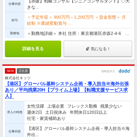
【赤阪】戦略コンサル【シニアコンサルタント】◇大
仕事内容
きな...
＜予定年収＞ 900万円～1,200万円 ＜賃金形態＞ 月
給与
給制 ※業績変動賞与 ...
＜勤務地詳細＞ 本社 住所：東京都港区赤坂2-4-6 ...
勤務地
詳細を見る
気になる！
NEW
正社員
情報提供元
株式会社キッツ
【港区】グローバル基幹システム企画・導入担当※海外出張
あり／平均残業20H【プライム上場】【転職支援サービス求
人】
女性活躍
上場企業
フレックス勤務
残業少ない
週休2日
土日祝休み
年間休日120日以上
求人の特徴
社宅・家賃補助あり
【港区】グローバル基幹システム企画・導入担当※海
仕事内容
外出...