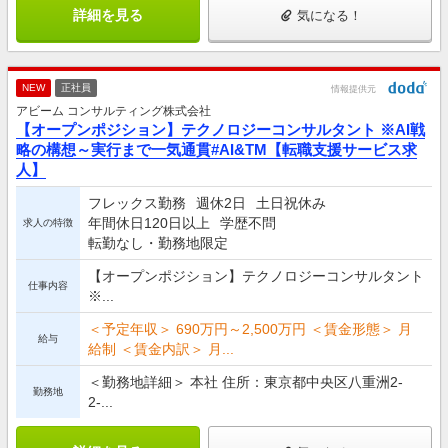
詳細を見る
気になる！
NEW
正社員
情報提供元
アビーム コンサルティング株式会社
【オープンポジション】テクノロジーコンサルタント ※AI戦
略の構想～実行まで一気通貫#AI&TM【転職支援サービス求
人】
フレックス勤務
週休2日
土日祝休み
年間休日120日以上
学歴不問
求人の特徴
転勤なし・勤務地限定
【オープンポジション】テクノロジーコンサルタント
仕事内容
※...
＜予定年収＞ 690万円～2,500万円 ＜賃金形態＞ 月
給与
給制 ＜賃金内訳＞ 月...
＜勤務地詳細＞ 本社 住所：東京都中央区八重洲2-
勤務地
2-...