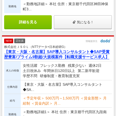
＜勤務地詳細＞ 本社 住所：東京都千代田区神田神保
勤務地
町3...
詳細を見る
気になる！
NEW
正社員
情報提供元
株式会社ＪＳＯＬ（NTTデータ×日本総研G）
【東京・大阪・名古屋】SAP導入コンサルタント◆SAP受賞
歴豊富/プライム9割超/大規模案件【転職支援サービス求人】
女性活躍
フレックス勤務
残業少ない
週休2日
土日祝休み
年間休日120日以上
第二新卒歓迎
求人の特徴
学歴不問
研修制度・教育制度充実
【東京・大阪・名古屋】SAP導入コンサルタント
仕事内容
◆SA...
＜予定年収＞ 500万円～1,500万円 ＜賃金形態＞ 月
給与
給制 ＜賃金内訳＞ 月...
＜勤務地詳細1＞ 本社 住所：東京都千代田区九段南
勤務地