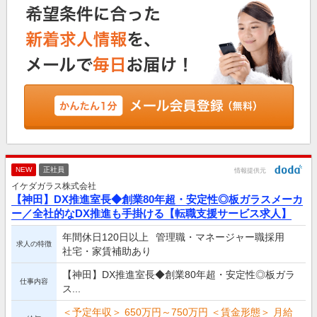
NEW
正社員
情報提供元
イケダガラス株式会社
【神田】DX推進室長◆創業80年超・安定性◎板ガラスメーカ
ー／全社的なDX推進も手掛ける【転職支援サービス求人】
年間休日120日以上
管理職・マネージャー職採用
求人の特徴
社宅・家賃補助あり
【神田】DX推進室長◆創業80年超・安定性◎板ガラ
仕事内容
ス...
＜予定年収＞ 650万円～750万円 ＜賃金形態＞ 月給