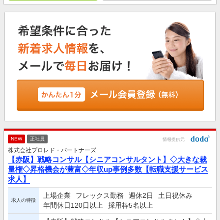
NEW
正社員
情報提供元
株式会社プロレド・パートナーズ
【赤阪】戦略コンサル【シニアコンサルタント】◇大きな裁
量権◇昇格機会が豊富◇年収up事例多数【転職支援サービス
求人】
上場企業
フレックス勤務
週休2日
土日祝休み
求人の特徴
年間休日120日以上
採用枠5名以上