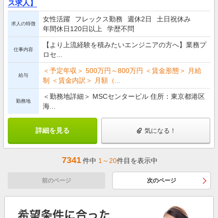
ス求人】
女性活躍
フレックス勤務
週休2日
土日祝休み
求人の特徴
年間休日120日以上
学歴不問
【より上流経験を積みたいエンジニアの方へ】業務プ
仕事内容
ロセ...
＜予定年収＞ 500万円～800万円 ＜賃金形態＞ 月給
給与
制 ＜賃金内訳＞ 月額（...
＜勤務地詳細＞ MSCセンタービル 住所：東京都港区
勤務地
海...
詳細を見る
気になる！
7341
件中
1～20
件目を表示中
前のページ
次のページ