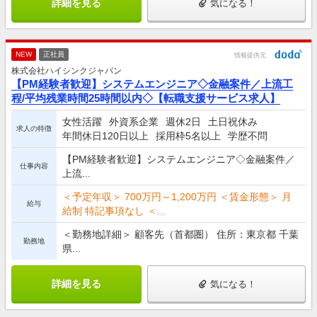
詳細を見る
気になる！
NEW
正社員
情報提供元
株式会社ハイシンクジャパン
【PM経験者歓迎】システムエンジニア◇金融案件／上流工
程/平均残業時間25時間以内◇【転職支援サービス求人】
女性活躍
外資系企業
週休2日
土日祝休み
求人の特徴
年間休日120日以上
採用枠5名以上
学歴不問
【PM経験者歓迎】システムエンジニア◇金融案件／
仕事内容
上流...
＜予定年収＞ 700万円～1,200万円 ＜賃金形態＞ 月
給与
給制 特記事項なし ＜...
＜勤務地詳細＞ 顧客先（首都圏） 住所：東京都 千葉
勤務地
県...
詳細を見る
気になる！