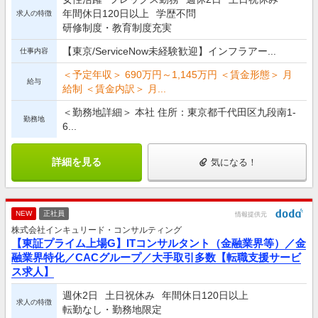
年間休日120日以上
学歴不問
求人の特徴
研修制度・教育制度充実
【東京/ServiceNow未経験歓迎】インフラアー...
仕事内容
＜予定年収＞ 690万円～1,145万円 ＜賃金形態＞ 月
給与
給制 ＜賃金内訳＞ 月...
＜勤務地詳細＞ 本社 住所：東京都千代田区九段南1-
勤務地
6...
詳細を見る
気になる！
NEW
正社員
情報提供元
株式会社インキュリード・コンサルティング
【東証プライム上場G】ITコンサルタント（金融業界等）／金
融業界特化／CACグループ／大手取引多数【転職支援サービ
ス求人】
週休2日
土日祝休み
年間休日120日以上
求人の特徴
転勤なし・勤務地限定