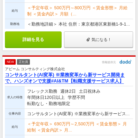
＜予定年収＞ 500万円～800万円 ＜賃金形態＞ 月給
給与
制 ＜賃金内訳＞ 月額（...
＜勤務地詳細＞ 本社 住所：東京都港区東新橋1-9-1...
勤務地
詳細を見る
気になる！
NEW
正社員
情報提供元
アビーム コンサルティング株式会社
コンサルタント(AI変革) ※業務変革から新サービス開発ま
で、ハンズオンで支援#AI&TM【転職支援サービス求人】
フレックス勤務
週休2日
土日祝休み
年間休日120日以上
学歴不問
求人の特徴
転勤なし・勤務地限定
コンサルタント(AI変革) ※業務変革から新サービス...
仕事内容
＜予定年収＞ 690万円～2,500万円 ＜賃金形態＞ 月
給与
給制 ＜賃金内訳＞ 月...