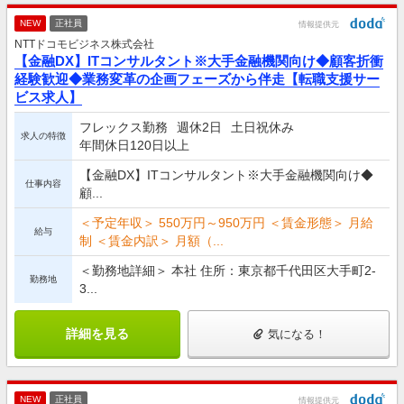
NEW
正社員
情報提供元
NTTドコモビジネス株式会社
【金融DX】ITコンサルタント※大手金融機関向け◆顧客折衝
経験歓迎◆業務変革の企画フェーズから伴走【転職支援サー
ビス求人】
フレックス勤務
週休2日
土日祝休み
求人の特徴
年間休日120日以上
【金融DX】ITコンサルタント※大手金融機関向け◆
仕事内容
顧...
＜予定年収＞ 550万円～950万円 ＜賃金形態＞ 月給
給与
制 ＜賃金内訳＞ 月額（...
＜勤務地詳細＞ 本社 住所：東京都千代田区大手町2-
勤務地
3...
詳細を見る
気になる！
NEW
正社員
情報提供元