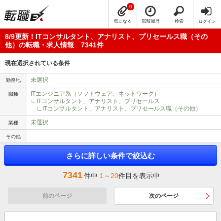
0
気になる
閲覧履歴
検索
ログイン
8/9更新！ITコンサルタント、アナリスト、プリセールス職（その
他）の転職・求人情報 7341件
現在選択されている条件
未選択
勤務地
ITエンジニア系（ソフトウェア、ネットワーク）
職種
∟ITコンサルタント、アナリスト、プリセールス
∟ITコンサルタント、アナリスト、プリセールス職（その他）
未選択
業種
その他
さらに詳しい条件で絞込む
7341
件中
1～20
件目を表示中
前のページ
次のページ