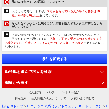
Q
他の人は何社くらい応募していますか？
A
人によって異なりますが、
内定をもらっている人の平均応募数は10
社、約半数は6社以上
受けています。
Q
なんとなくいいなとは思うけど、応募を悩んでるときは応募しない方
がいいですか？
A
「求人情報だけではよくわからない」「自分で大丈夫なのか」という
不安もあるかと思いますが、
応募して面接を受けるのは会社を知る良
い機会ですし、会社にとってもあなたのことを知る良い機会
と捉えると良い
と思います。
条件を変更する
勤務地を選んで求人を検索
職種から探す
会社案内
ヘルプ
パートナー紹介
利用規約
個人情報の取扱いについて
お祝い金に関して
転職EXトップ
>
ITエンジニア系（ソフトウェア、ネットワーク）
>