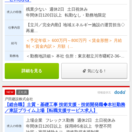
残業少ない
週休2日
土日祝休み
求人の特徴
年間休日120日以上
転勤なし・勤務地限定
【立川／完全内勤】地域エネルギー施設の運営担当◇
仕事内容
再雇...
＜予定年収＞ 600万円～800万円 ＜賃金形態＞ 月給
給与
制 ＜賃金内訳＞ 月額（...
＜勤務地詳細＞ 本社 住所：東京都立川市曙町2-36-...
勤務地
詳細を見る
気になる！
NEW
正社員
情報提供元
戸田建設株式会社
【総合職】土質・基礎工事 技術支援・技術開発職◆本社勤務
／東証プライム上場【転職支援サービス求人】
上場企業
フレックス勤務
週休2日
土日祝休み
年間休日120日以上
採用枠5名以上
学歴不問
求人の特徴
社宅・家賃補助あり
資格取得支援制度