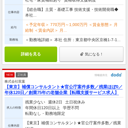
【総合職】土質・基礎工事 技術支援・技術開発職◆
仕事内容
本社...
＜予定年収＞ 770万円～1,000万円 ＜賃金形態＞ 月
給与
給制 ＜賃金内訳＞ 月...
＜勤務地詳細＞ 本社 住所：東京都中央区京橋1-7-1...
勤務地
詳細を見る
気になる！
NEW
正社員
情報提供元
株式会社双葉
【東京】補償コンサルタント★官公庁案件多数／残業ほぼ0／
年休120日／創業75年の老舗企業【転職支援サービス求人】
残業少ない
週休2日
土日祝休み
年間休日120日以上
学歴不問
求人の特徴
転勤なし・勤務地限定
【東京】補償コンサルタント★官公庁案件多数／残業
仕事内容