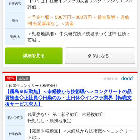
【つくば】社会インフラの災害リスク・レジリエンス
仕事内容
評価...
＜予定年収＞ 500万円～800万円 ＜賃金形態＞ 月給
給与
制 補足事項なし ＜賃金...
＜勤務地詳細＞ 中央研究所／茨城県つくば市 住所：
勤務地
茨城...
詳細を見る
気になる！
NEW
正社員
情報提供元
土佐屋生コンクリート株式会社
【霧島※転勤無】＜未経験から技術職へ＞コンクリートの品
質検査◇正社員◇日勤のみ・土日休◇インフラ業界【転職支
援サービス求人】
残業少ない
第二新卒歓迎
未経験歓迎
求人の特徴
転勤なし・勤務地限定
【霧島※転勤無】＜未経験から技術職へ＞コンクリー
仕事内容
トの...