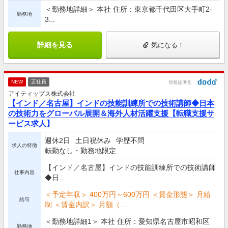
＜勤務地詳細＞ 本社 住所：東京都千代田区大手町2-
勤務地
3...
詳細を見る
気になる！
NEW
正社員
情報提供元
アイティップス株式会社
【インド／名古屋】インドの技能訓練所での技術講師◆日本
の技術力をグローバル展開＆海外人材活躍支援【転職支援サ
ービス求人】
週休2日
土日祝休み
学歴不問
求人の特徴
転勤なし・勤務地限定
【インド／名古屋】インドの技能訓練所での技術講師
仕事内容
◆日...
＜予定年収＞ 400万円～600万円 ＜賃金形態＞ 月給
給与
制 ＜賃金内訳＞ 月額（...
＜勤務地詳細1＞ 本社 住所：愛知県名古屋市昭和区
勤務地