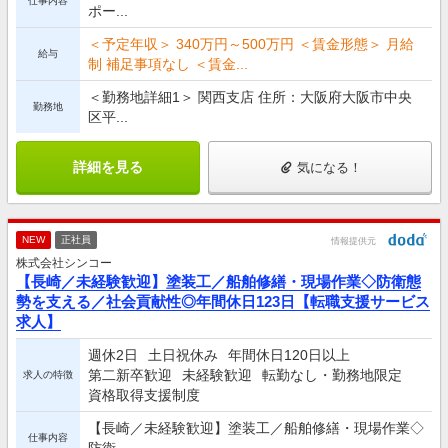
仕事内容
ポー...
＜予定年収＞ 340万円～500万円 ＜賃金形態＞ 月給
給与
制 補足事項なし ＜賃金...
＜勤務地詳細1＞ 関西支店 住所：大阪府大阪市中央
勤務地
区平...
詳細を見る
気になる！
NEW
正社員
情報提供元
株式会社シンコー
【長崎／未経験歓迎】塗装工／船舶修繕・現場作業◇防衛態
勢を支える／社会貢献性◎年間休日123日【転職支援サービス
求人】
週休2日
土日祝休み
年間休日120日以上
第二新卒歓迎
未経験歓迎
転勤なし・勤務地限定
求人の特徴
資格取得支援制度
【長崎／未経験歓迎】塗装工／船舶修繕・現場作業◇
仕事内容
防衛...