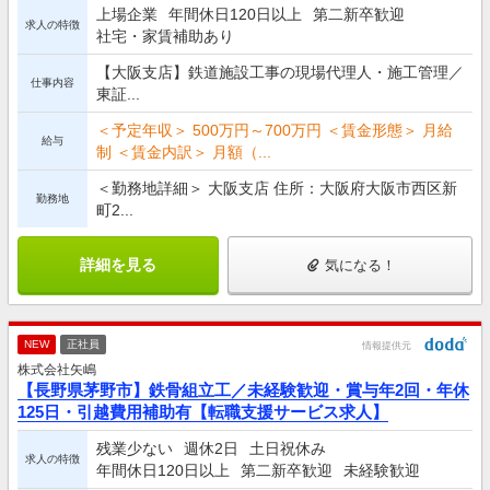
上場企業
年間休日120日以上
第二新卒歓迎
求人の特徴
社宅・家賃補助あり
【大阪支店】鉄道施設工事の現場代理人・施工管理／
仕事内容
東証...
＜予定年収＞ 500万円～700万円 ＜賃金形態＞ 月給
給与
制 ＜賃金内訳＞ 月額（...
＜勤務地詳細＞ 大阪支店 住所：大阪府大阪市西区新
勤務地
町2...
詳細を見る
気になる！
NEW
正社員
情報提供元
株式会社矢嶋
【長野県茅野市】鉄骨組立工／未経験歓迎・賞与年2回・年休
125日・引越費用補助有【転職支援サービス求人】
残業少ない
週休2日
土日祝休み
求人の特徴
年間休日120日以上
第二新卒歓迎
未経験歓迎