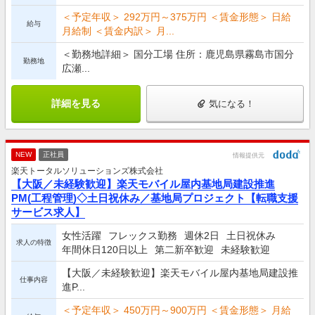
＜予定年収＞ 292万円～375万円 ＜賃金形態＞ 日給
給与
月給制 ＜賃金内訳＞ 月...
＜勤務地詳細＞ 国分工場 住所：鹿児島県霧島市国分
勤務地
広瀬...
詳細を見る
気になる！
NEW
正社員
情報提供元
楽天トータルソリューションズ株式会社
【大阪／未経験歓迎】楽天モバイル屋内基地局建設推進
PM(工程管理)◇土日祝休み／基地局プロジェクト【転職支援
サービス求人】
女性活躍
フレックス勤務
週休2日
土日祝休み
求人の特徴
年間休日120日以上
第二新卒歓迎
未経験歓迎
【大阪／未経験歓迎】楽天モバイル屋内基地局建設推
仕事内容
進P...
＜予定年収＞ 450万円～900万円 ＜賃金形態＞ 月給