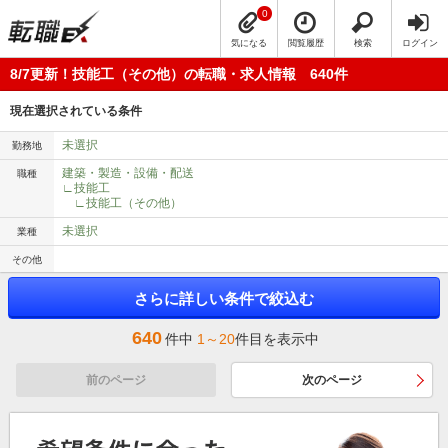
0
気になる
閲覧履歴
検索
ログイン
8/7更新！技能工（その他）の転職・求人情報 640件
現在選択されている条件
未選択
勤務地
建築・製造・設備・配送
職種
∟技能工
∟技能工（その他）
未選択
業種
その他
さらに詳しい条件で絞込む
640
件中
1～20
件目を表示中
前のページ
次のページ