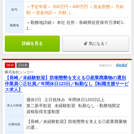
＜予定年収＞ 350万円～490万円 ＜賃金形態＞ 月給
給与
制 ＜賃金内訳＞ 月額（...
＜勤務地詳細＞ 本社 住所：長崎県佐世保市万津町1-
勤務地
1...
詳細を見る
気になる！
NEW
正社員
情報提供元
株式会社シンコー
【長崎／未経験歓迎】防衛態勢を支える◎産業廃棄物の選別
作業員◇正社員／年間休日123日／転勤なし【転職支援サービ
ス求人】
週休2日
土日祝休み
年間休日120日以上
第二新卒歓迎
未経験歓迎
転勤なし・勤務地限定
求人の特徴
資格取得支援制度
【長崎／未経験歓迎】防衛態勢を支える◎産業廃棄物
仕事内容
の選...