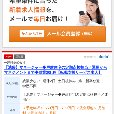
NEW
正社員
情報提供元
一建設株式会社
【池袋】マネージャー◆戸建住宅の定期点検担当／運用から
マネジメントまで◆残業20h程【転職支援サービス求人】
残業少ない
週休2日
土日祝休み
第二新卒歓迎
求人の特徴
学歴不問
【池袋】マネージャー◆戸建住宅の定期点検担当／運
仕事内容
用か...
＜予定年収＞ 550万円～700万円 ＜賃金形態＞ 月給
給与
制 ＜賃金内訳＞ 月額（...