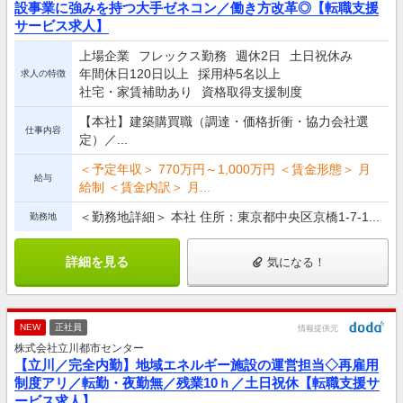
設事業に強みを持つ大手ゼネコン／働き方改革◎【転職支援
サービス求人】
上場企業
フレックス勤務
週休2日
土日祝休み
年間休日120日以上
採用枠5名以上
求人の特徴
社宅・家賃補助あり
資格取得支援制度
【本社】建築購買職（調達・価格折衝・協力会社選
仕事内容
定）／...
＜予定年収＞ 770万円～1,000万円 ＜賃金形態＞ 月
給与
給制 ＜賃金内訳＞ 月...
＜勤務地詳細＞ 本社 住所：東京都中央区京橋1-7-1...
勤務地
詳細を見る
気になる！
NEW
正社員
情報提供元
株式会社立川都市センター
【立川／完全内勤】地域エネルギー施設の運営担当◇再雇用
制度アリ／転勤・夜勤無／残業10ｈ／土日祝休【転職支援サ
ービス求人】