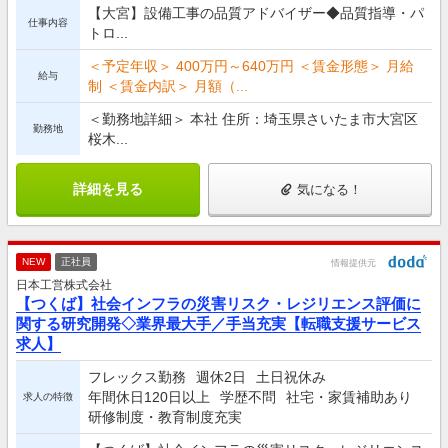
【大宮】設備工事の品質アドバイザー◆品質指導・パ
仕事内容
トロ...
＜予定年収＞ 400万円～640万円 ＜賃金形態＞ 月給
給与
制 ＜賃金内訳＞ 月額（...
＜勤務地詳細＞ 本社 住所：埼玉県さいたま市大宮区
勤務地
桜木...
詳細を見る
気になる！
NEW
正社員
情報提供元
日本工営株式会社
【つくば】社会インフラの災害リスク・レジリエンス評価に
関する研究開発◇業界最大手／手当充実【転職支援サービス
求人】
フレックス勤務
週休2日
土日祝休み
年間休日120日以上
学歴不問
社宅・家賃補助あり
求人の特徴
研修制度・教育制度充実