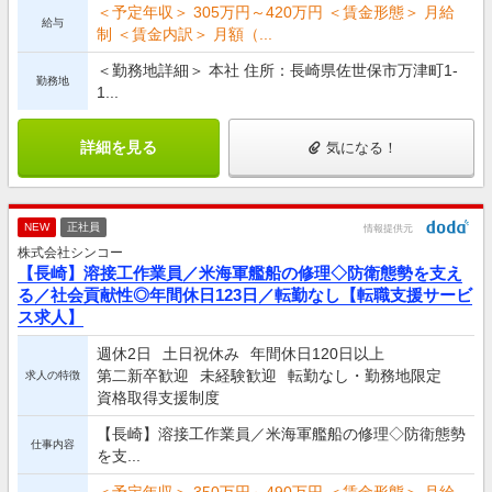
＜予定年収＞ 305万円～420万円 ＜賃金形態＞ 月給
給与
制 ＜賃金内訳＞ 月額（...
＜勤務地詳細＞ 本社 住所：長崎県佐世保市万津町1-
勤務地
1...
詳細を見る
気になる！
NEW
正社員
情報提供元
株式会社シンコー
【長崎】溶接工作業員／米海軍艦船の修理◇防衛態勢を支え
る／社会貢献性◎年間休日123日／転勤なし【転職支援サービ
ス求人】
週休2日
土日祝休み
年間休日120日以上
第二新卒歓迎
未経験歓迎
転勤なし・勤務地限定
求人の特徴
資格取得支援制度
【長崎】溶接工作業員／米海軍艦船の修理◇防衛態勢
仕事内容
を支...
＜予定年収＞ 350万円～490万円 ＜賃金形態＞ 月給