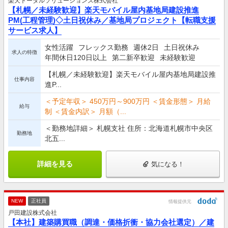
楽天トータルソリューションズ株式会社
【札幌／未経験歓迎】楽天モバイル屋内基地局建設推進
PM(工程管理)◇土日祝休み／基地局プロジェクト【転職支援
サービス求人】
女性活躍
フレックス勤務
週休2日
土日祝休み
求人の特徴
年間休日120日以上
第二新卒歓迎
未経験歓迎
【札幌／未経験歓迎】楽天モバイル屋内基地局建設推
仕事内容
進P...
＜予定年収＞ 450万円～900万円 ＜賃金形態＞ 月給
給与
制 ＜賃金内訳＞ 月額（...
＜勤務地詳細＞ 札幌支社 住所：北海道札幌市中央区
勤務地
北五...
詳細を見る
気になる！
NEW
正社員
情報提供元
戸田建設株式会社
【本社】建築購買職（調達・価格折衝・協力会社選定）／建