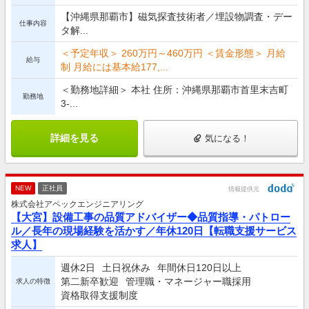
【沖縄県那覇市】磁気探査技術者／埋設物調査・デー
仕事内容
タ解...
＜予定年収＞ 260万円～460万円 ＜賃金形態＞ 月給
給与
制 月給には基本給177,...
＜勤務地詳細＞ 本社 住所：沖縄県那覇市首里末吉町
勤務地
3-...
詳細を見る
気になる！
NEW
正社員
情報提供元
株式会社アペックエンジニアリング
【大宮】設備工事の品質アドバイザー◆品質指導・パトロー
ル／長年の現場経験を活かす／年休120日【転職支援サービス
求人】
週休2日
土日祝休み
年間休日120日以上
第二新卒歓迎
管理職・マネージャー職採用
求人の特徴
資格取得支援制度