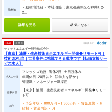
＜勤務地詳細＞ 本社 住所：東京都練馬区石神井町2-
勤務地
2...
詳細を見る
気になる！
NEW
正社員
情報提供元
サミットエネルギー開発株式会社
【東京】油層・生産技術者※エネルギー開発◆リモート可｜
技術DD担当｜世界案件に挑戦できる環境です【転職支援サー
ビス求人】
フレックス勤務
週休2日
土日祝休み
年間休日120日以上
語学力を活かす
求人の特徴
管理職・マネージャー職採用
【東京】油層・生産技術者※エネルギー開発◆リモー
仕事内容
ト可...
＜予定年収＞ 800万円～1,300万円 ＜賃金形態＞ 月
給与
給制 ＜賃金内訳＞ 月...