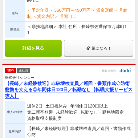
＜予定年収＞ 350万円～490万円 ＜賃金形態＞ 月給
給与
制 ＜賃金内訳＞ 月額（...
＜勤務地詳細＞ 本社 住所：長崎県佐世保市万津町1-
勤務地
1...
詳細を見る
気になる！
NEW
正社員
情報提供元
株式会社シンコー
【長崎／未経験歓迎】非破壊検査員／巡回・書類作成◇防衛
態勢を支える◎年間休日123日／転勤なし【転職支援サービス
求人】
週休2日
土日祝休み
年間休日120日以上
第二新卒歓迎
未経験歓迎
転勤なし・勤務地限定
求人の特徴
資格取得支援制度
【長崎／未経験歓迎】非破壊検査員／巡回・書類作成
仕事内容
◇防...