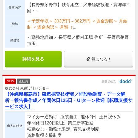
【長野県茅野市】鉄骨組立工／未経験歓迎・賞与年2
仕事内容
回・...
＜予定年収＞ 303万円～382万円 ＜賃金形態＞ 月給
給与
制 ＜賃金内訳＞ 月額（...
＜勤務地詳細＞ 長野県／蓼科工場 住所：長野県茅野
勤務地
市玉...
詳細を見る
気になる！
NEW
正社員
情報提供元
株式会社沖縄設計センター
【沖縄県那覇市】磁気探査技術者／埋設物調査・データ解
析・報告書作成／年間休日125日・UIターン歓迎【転職支援サ
ービス求人】
マイカー通勤可
服装自由
週休2日
土日祝休み
年間休日120日以上
第二新卒歓迎
求人の特徴
転勤なし・勤務地限定
育児支援制度
資格取得支援制度