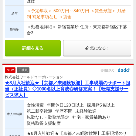
ほぼ...
＜予定年収＞ 500万円～840万円 ＜賃金形態＞ 月給
給与
制 補足事項なし ＜賃金...
＜勤務地詳細＞ 新宿営業所 住所：東京都新宿区下落
勤務地
合3...
詳細を見る
気になる！
NEW
正社員
情報提供元
株式会社ワールドコーポレーション
★8月入社歓迎★【京都／未経験歓迎】工事現場のサポート担
当（正社員）◇1000名以上育成◎研修充実！【転職支援サー
ビス求人】
女性活躍
年間休日120日以上
採用枠5名以上
第二新卒歓迎
学歴不問
未経験歓迎
求人の特徴
転勤なし・勤務地限定
社宅・家賃補助あり
資格取得支援制度
★8月入社歓迎★【京都／未経験歓迎】工事現場のサ