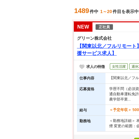
1489
件中
1～20
件目を表示中
NEW
正社員
グリーン株式会社
【関東以北／フルリモート
援サービス求人】
求人の特徴
女性活躍
週休
【関東以北／フル
仕事内容
学歴不問（必須資
応募資格
通自動車運転免許
農学部卒業...
＜予定年収＞ 500
給与
＜勤務地詳細＞ 本
勤務地
煙 変更の範囲：