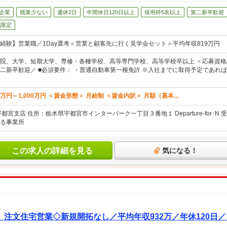
企業
残業少ない
週休2日
年間休日120日以上
採用枠5名以上
第二新卒歓迎
地限定
経験】営業職／1Day選考＜営業と顧客先に行く見学会セット＞平均年収819万円
院、大学、短期大学、専修・各種学校、高等専門学校、高等学校卒以上 ＜応募資格/
二新卒歓迎／ ■必須要件： ・普通自動車第一種免許 ※入社までに取得予定であれば
万円～1,000万円 ＜賃金形態＞ 月給制 ＜賃金内訳＞ 月額（基本...
都宮支店 住所：栃木県宇都宮市インターパーク一丁目３番地１ Departure-for･
る事業所
この求人の詳細を見る
気になる！
注文住宅営業◇新規開拓なし／平均年収932万／年休120日