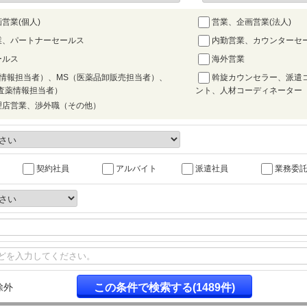
営業(個人)
営業、企画営業(法人)
業、パートナーセールス
内勤営業、カウンターセ
ールス
海外営業
薬情報担当者）、MS（医薬品卸販売担当者）、
斡旋カウンセラー、派遣
査薬情報担当者）
ント、人材コーディネーター
理店営業、渉外職（その他）
契約社員
アルバイト
派遣社員
業務委
除外