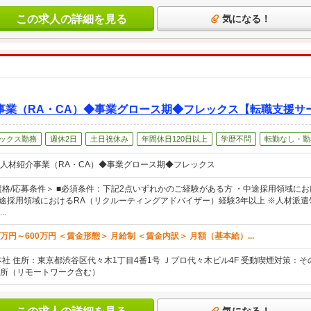
この求人の詳細を見る
気になる！
事業（RA・CA）◆事業グロース期◆フレックス【転職支援サ
ックス勤務
週休2日
土日祝休み
年間休日120日以上
学歴不問
転勤なし・勤
人材紹介事業（RA・CA）◆事業グロース期◆フレックス
資格/応募条件＞ ■必須条件：下記2点いずれかのご経験がある方 ・中途採用領域に
中途採用領域におけるRA（リクルーティングアドバイザー）経験3年以上 ※人材派
.
0万円～600万円 ＜賃金形態＞ 月給制 ＜賃金内訳＞ 月額（基本給）...
本社 住所：東京都渋谷区代々木1丁目4番1号 Ｊプロ代々木ビル4F 受動喫煙対策：
所（リモートワーク含む）