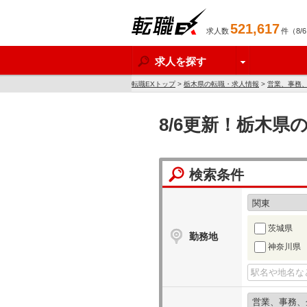
521,617
求人数
件（8/
転職EX
求人を探す
転職EXトップ
>
栃木県の転職・求人情報
>
営業、事務
8/6更新！栃木県
検索条件
茨城県
勤務地
神奈川県