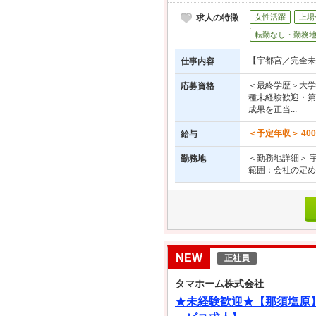
求人の特徴
女性活躍
上場
転勤なし・勤務
【宇都宮／完全未
仕事内容
＜最終学歴＞大学
応募資格
種未経験歓迎・第
成果を正当...
＜予定年収＞ 400
給与
＜勤務地詳細＞ 宇
勤務地
範囲：会社の定め
NEW
正社員
タマホーム株式会社
★未経験歓迎★【那須塩原】