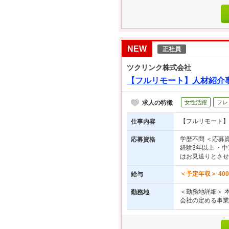
NEW
正社員
ツクリンク株式会社
【フルリモート】人材紹介
求人の特徴
女性活躍
フレ
【フルリモート】
仕事内容
学歴不問 ＜応募
応募資格
経験3年以上 ・
はお見送りとさせ..
＜予定年収＞ 40
給与
＜勤務地詳細＞ 
勤務地
会社の定める事業