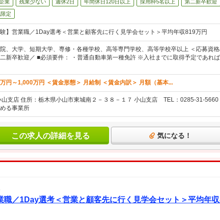
企業
残業少ない
週休2日
年間休日120日以上
採用枠5名以上
第二新卒歓迎
地限定
験】営業職／1Day選考＜営業と顧客先に行く見学会セット＞平均年収819万円
院、大学、短期大学、専修・各種学校、高等専門学校、高等学校卒以上 ＜応募資格/
二新卒歓迎／ ■必須要件： ・普通自動車第一種免許 ※入社までに取得予定であれば
万円～1,000万円 ＜賃金形態＞ 月給制 ＜賃金内訳＞ 月額（基本...
山支店 住所：栃木県小山市東城南２－３８－１７ 小山支店 TEL：0285-31-566
める事業所
この求人の詳細を見る
気になる！
職／1Day選考＜営業と顧客先に行く見学会セット＞平均年収