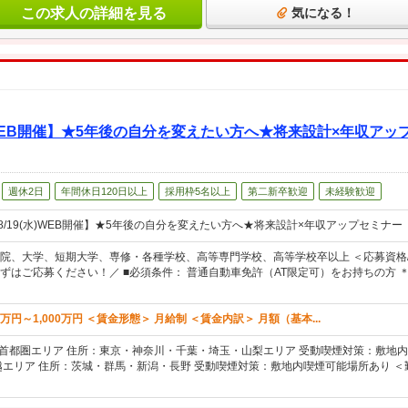
この求人の詳細を見る
気になる！
水)WEB開催】★5年後の自分を変えたい方へ★将来設計×年収ア
週休2日
年間休日120日以上
採用枠5名以上
第二新卒歓迎
未経験歓迎
8/19(水)WEB開催】★5年後の自分を変えたい方へ★将来設計×年収アップセミナー
院、大学、短期大学、専修・各種学校、高等専門学校、高等学校卒以上 ＜応募資格/
ずはご応募ください！／ ■必須条件： 普通自動車免許（AT限定可）をお持ちの方
万円～1,000万円 ＜賃金形態＞ 月給制 ＜賃金内訳＞ 月額（基本...
 首都圏エリア 住所：東京・神奈川・千葉・埼玉・山梨エリア 受動喫煙対策：敷地内
越エリア 住所：茨城・群馬・新潟・長野 受動喫煙対策：敷地内喫煙可能場所あり ＜