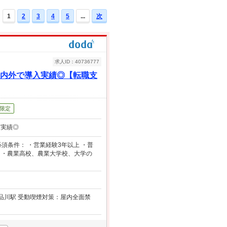
1
2
3
4
5
...
次
求人ID：40736777
国内外で導入実績◎【転職支
限定
入実績◎
須条件： ・営業経験3年以上 ・普
験 ・農業高校、農業大学校、大学の
線／品川駅 受動喫煙対策：屋内全面禁