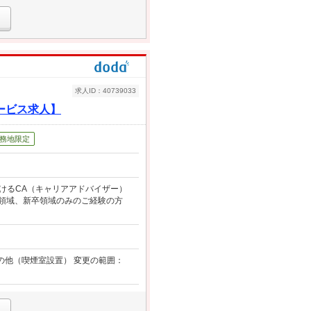
求人ID：40739033
ービス求人】
務地限定
おけるCA（キャリアアドバイザー）
遣領域、新卒領域のみのご経験の方
その他（喫煙室設置） 変更の範囲：