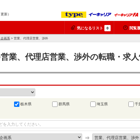
6 更新）
気になるリスト
閲覧
0
、企画系
> 営業、代理店営業、渉外
の営業、代理店営業、渉外の転職・求人情
栃木県
群馬県
埼玉県
千
⇒