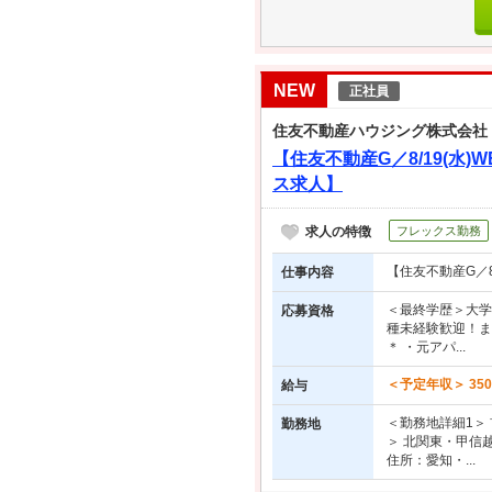
NEW
正社員
住友不動産ハウジング株式会社
【住友不動産G／8/19(
ス求人】
求人の特徴
フレックス勤務
【住友不動産G／
仕事内容
＜最終学歴＞大学
応募資格
種未経験歓迎！ま
＊ ・元アパ...
＜予定年収＞ 350
給与
＜勤務地詳細1＞
勤務地
＞ 北関東・甲信
住所：愛知・...