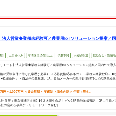
】法人営業◆業種未経験可／農業用IoTソリューション提案／
2日
土日祝休み
年間休日120日以上
学歴不問
未経験歓迎
転勤なし・勤務地
リモート】法人営業◆業種未経験可／農業用IoTソリューション提案／国内外で導
格の受験条件に準じた学歴が必要） ＜応募資格/応募条件＞ ～業種未経験歓迎～ ■必
 ■歓迎条件： ・自治体の農政課、JA、食品メーカーの栽培管理部門などの勤務経
万円～1,000万円 ＜賃金形態＞ 年俸制 ＜賃金内訳＞ 年額（基本...
社 住所：東京都港区港南2-16-2 太陽生命品川ビル28F 勤務地最寄駅：JR山手
会社の定める事業所（リモートワーク含む）