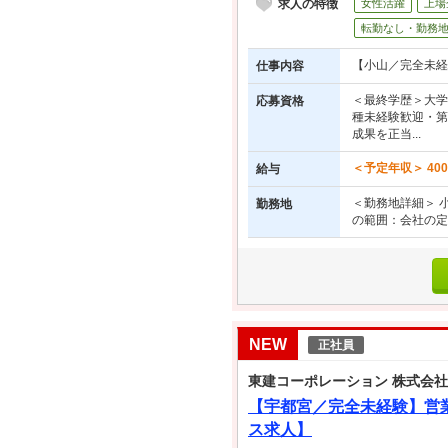
求人の特徴
女性活躍
上場
転勤なし・勤務
【小山／完全未経
仕事内容
＜最終学歴＞大学
応募資格
種未経験歓迎・第
成果を正当...
＜予定年収＞ 400
給与
＜勤務地詳細＞ 小
勤務地
の範囲：会社の定
NEW
正社員
東建コーポレーション 株式会社
【宇都宮／完全未経験】営業
ス求人】