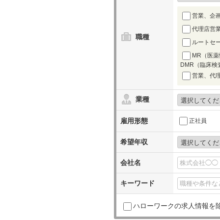
営業、企画
代理店営
職種
ルートセ
MR（医
DMR（臨床検
営業、代
業種
雇用形態
正社員
希望年収
会社名
キーワード
ハローワークの求人情報を