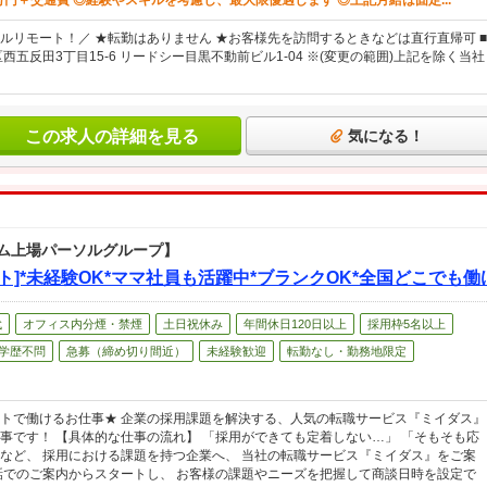
万円＋交通費 ◎経験やスキルを考慮し、最大限優遇します ◎上記月給は固定...
ルリモート！／ ★転勤はありません ★お客様先を訪問するときなどは直行直帰可 ■
西五反田3丁目15-6 リードシー目黒不動前ビル1-04 ※(変更の範囲)上記を除く当社
この求人の詳細を見る
気になる！
ム上場パーソルグループ】
ト]*未経験OK*ママ社員も活躍中*ブランクOK*全国どこでも働
代
オフィス内分煙・禁煙
土日祝休み
年間休日120日以上
採用枠5名以上
学歴不問
急募（締め切り間近）
未経験歓迎
転勤なし・勤務地限定
トで働けるお仕事★ 企業の採用課題を解決する、人気の転職サービス『ミイダス』
事です！ 【具体的な仕事の流れ】 「採用ができても定着しない…」 「そもそも応
など、 採用における課題を持つ企業へ、 当社の転職サービス『ミイダス』をご案
話でのご案内からスタートし、 お客様の課題やニーズを把握して商談日時を設定で