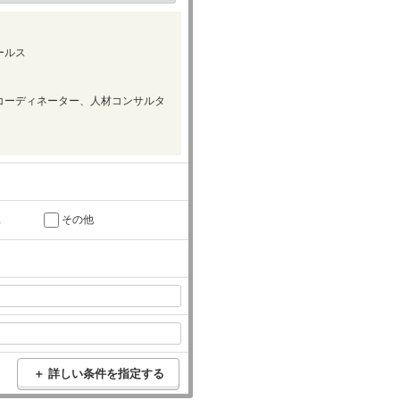
ールス
コーディネーター、人材コンサルタ
託
その他
＋ 詳しい条件を指定する