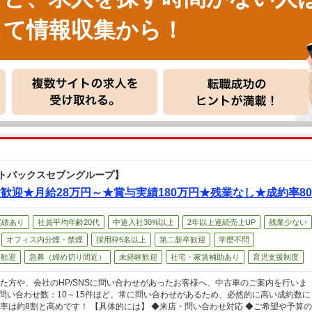
して情報収集から！
トバックスセブングループ】
歓迎★月給28万円～★賞与実績180万円★残業なし★成約率8
実績あり
社員平均年齢20代
中途入社30%以上
2年以上連続売上UP
残業少ない
オフィス内分煙・禁煙
採用枠5名以上
第二新卒歓迎
学歴不問
ン歓迎
急募（締め切り間近）
未経験歓迎
社宅・家賃補助あり
育児支援制度
た方や、会社のHP/SNSに問い合わせがあったお客様へ、中古車のご案内を行いま
の問い合わせ数：10～15件ほど。常に問い合わせがあるため、必然的に高い成約数に
率は約8割と高めです！ 【具体的には】 ◆来店・問い合わせ対応 ◆ご希望や予算の