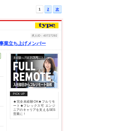
1
2
次
求人ID：40727292
｜事業立ち上げメンバー
PICK UP
★完全未経験OK★フルリモ
ート★フレックス可 エンジ
ニアのキャリアを支えるSES
営業に！