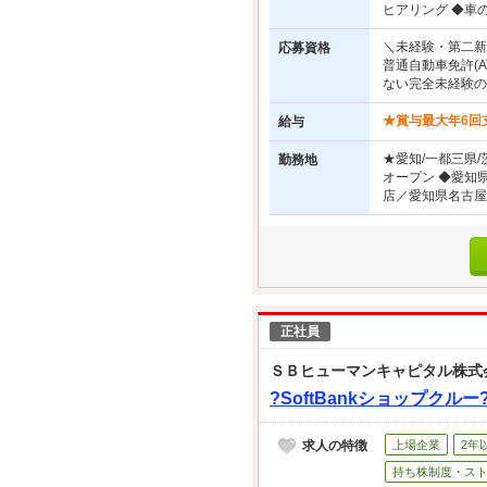
ヒアリング ◆車の
＼未経験・第二新
応募資格
普通自動車免許(
ない完全未経験の
★賞与最大年6回支
給与
★愛知/一都三県/
勤務地
オープン ◆愛知県
店／愛知県名古屋市
正社員
ＳＢヒューマンキャピタル株式
?SoftBankショップ
求人の特徴
上場企業
2年
持ち株制度・ス