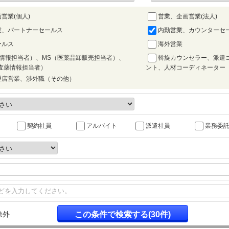
営業(個人)
営業、企画営業(法人)
業、パートナーセールス
内勤営業、カウンターセ
ールス
海外営業
薬情報担当者）、MS（医薬品卸販売担当者）、
斡旋カウンセラー、派遣
査薬情報担当者）
ント、人材コーディネーター
理店営業、渉外職（その他）
契約社員
アルバイト
派遣社員
業務委
除外