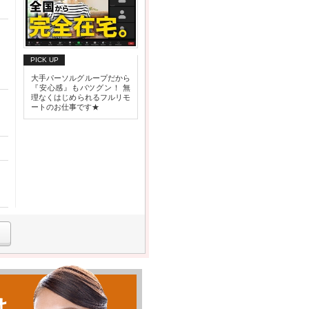
PICK UP
大手パーソルグループだから
『安心感』もバツグン！ 無
理なくはじめられるフルリモ
ートのお仕事です★
は、