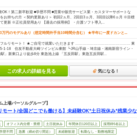
験OK！第二新卒歓迎 ■学歴不問 ■営業や販売サービス業・カスタマーサポートな
をお持ちの方 ＜契約更新あり＞ 初回2ヵ月、2回目3ヵ月、3回目以降6ヵ月 ※目標
て更新 ※正社員登用あり 【過去の採用例】 ・介護ソフト導入...
23万円のモデルあり（想定時間外手当10時間分含む） ★半年に一度ドカンと...
フルリモート！ ★ご自宅で就業いただきます ……………………………………… 東
5-1-18 住友不動産大崎ツインビル東館 ┗JR山手線・埼京線・湘南新宿ライン・
駅」新東口より徒歩8分 東急池上線 「五反田駅」東急五反田駅...
この求人の詳細を見る
気になる！
ム上場パーソルグループ】
モート/全国どこでも働ける】未経験OK*土日祝休み*残業少な
代
オフィス内分煙・禁煙
土日祝休み
年間休日120日以上
採用枠5名以上
学歴不問
急募（締め切り間近）
未経験歓迎
転勤なし・勤務地限定