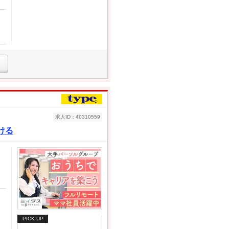
求人ID：40310559
ける
PICK UP