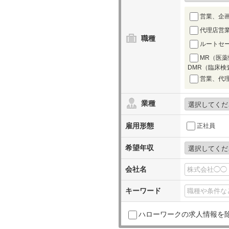
営業、企画
代理店営
職種
ルートセ
MR（医
DMR（臨床検
営業、代
業種
雇用形態
正社員
希望年収
会社名
キーワード
ハローワークの求人情報を