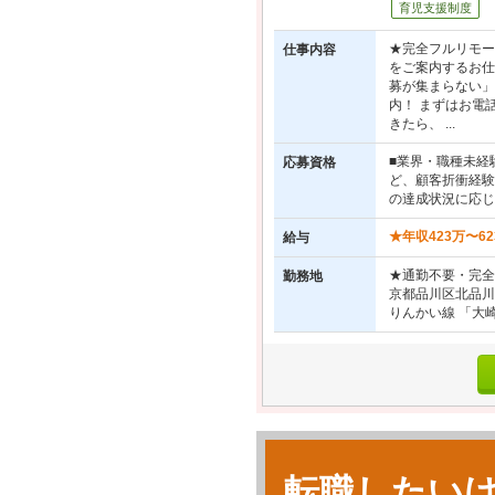
育児支援制度
★完全フルリモー
仕事内容
をご案内するお仕
募が集まらない」
内！ まずはお電
きたら、 ...
■業界・職種未経
応募資格
ど、顧客折衝経験
の達成状況に応じ
★年収423万〜6
給与
★通勤不要・完全
勤務地
京都品川区北品川
りんかい線 「大崎
転職したい