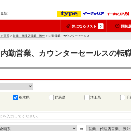
6 更新）
気になるリスト
閲覧
0
、企画系
>
営業、代理店営業、渉外
> 内勤営業、カウンターセールス
県の内勤営業、カウンターセールスの転職
栃木県
群馬県
埼玉県
千
⇒