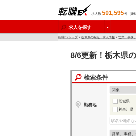
501,595
求人数
件（8/
転職EX
求人を探す
転職EXトップ
>
栃木県の転職・求人情報
>
営業、事務
8/6更新！栃木
検索条件
茨城県
勤務地
神奈川県