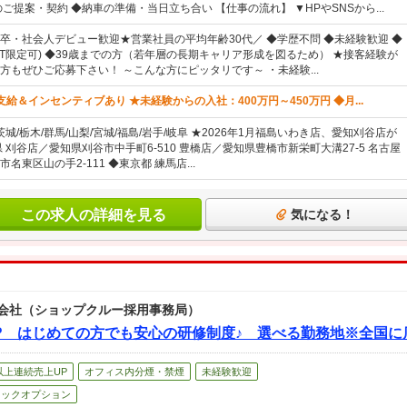
ご提案・契約 ◆納車の準備・当日立ち合い 【仕事の流れ】 ▼HPやSNSから...
卒・社会人デビュー歓迎★営業社員の平均年齢30代／ ◆学歴不問 ◆未経験歓迎 ◆
AT限定可) ◆39歳までの方（若年層の長期キャリア形成を図るため） ★接客経験が
方もぜひご応募下さい！ ～こんな方にピッタリです～ ・未経験...
給＆インセンティブあり ★未経験からの入社：400万円～450万円 ◆月...
茨城/栃木/群馬/山梨/宮城/福島/岩手/岐阜 ★2026年1月福島いわき店、愛知刈谷店が
 刈谷店／愛知県刈谷市中手町6-510 豊橋店／愛知県豊橋市新栄町大溝27-5 名古屋
名東区山の手2-111 ◆東京都 練馬店...
この求人の詳細を見る
気になる！
会社（ショップクルー採用事務局）
クルー? はじめての方でも安心の研修制度♪ 選べる勤務地※全国
以上連続売上UP
オフィス内分煙・禁煙
未経験歓迎
トックオプション