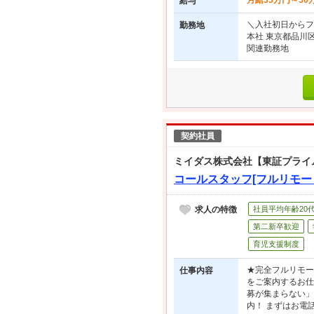
月給35万円～50
給与
＼入社初日からフ
勤務地
本社 東京都品川区
関連勤務地
契約社員
ミイダス株式会社【東証プライ
コールスタッフ[フルリモー
求人の特徴
社員平均年齢20
第二新卒歓迎
育児支援制度
★完全フルリモー
仕事内容
をご案内するお仕
募が集まらない」
内！ まずはお電