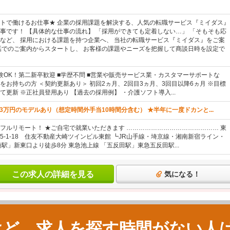
トで働けるお仕事★ 企業の採用課題を解決する、人気の転職サービス『ミイダス』
事です！ 【具体的な仕事の流れ】 「採用ができても定着しない…」 「そもそも応
など、 採用における課題を持つ企業へ、 当社の転職サービス『ミイダス』をご案
話でのご案内からスタートし、 お客様の課題やニーズを把握して商談日時を設定で
験OK！第二新卒歓迎 ■学歴不問 ■営業や販売サービス業・カスタマーサポートな
をお持ちの方 ＜契約更新あり＞ 初回2ヵ月、2回目3ヵ月、3回目以降6ヵ月 ※目標
て更新 ※正社員登用あり 【過去の採用例】 ・介護ソフト導入...
23万円のモデルあり（想定時間外手当10時間分含む） ★半年に一度ドカンと...
フルリモート！ ★ご自宅で就業いただきます ……………………………………… 東
5-1-18 住友不動産大崎ツインビル東館 ┗JR山手線・埼京線・湘南新宿ライン・
駅」新東口より徒歩8分 東急池上線 「五反田駅」東急五反田駅...
この求人の詳細を見る
気になる！
けど、求人を探す時間がない人