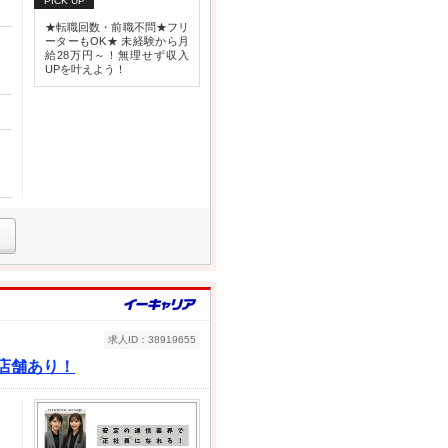
PICK UP
★転職回数・前職不問★フリ
ーターもOK★ 未経験から月
給28万円～！無理せず収入
UPを叶えよう！
求人ID：38919655
に店舗あり！