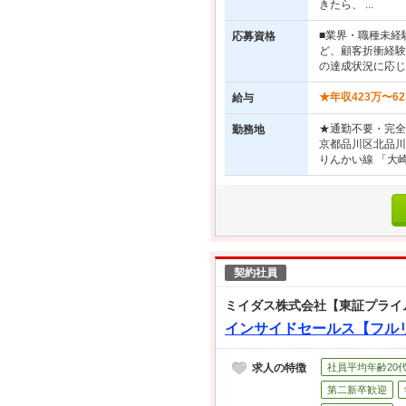
きたら、 ...
■業界・職種未経
応募資格
ど、顧客折衝経験
の達成状況に応じ
★年収423万〜6
給与
★通勤不要・完全
勤務地
京都品川区北品川
りんかい線 「大崎
契約社員
ミイダス株式会社【東証プライ
インサイドセールス【フルリ
求人の特徴
社員平均年齢20
第二新卒歓迎