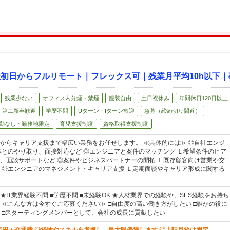
社初日からフルリモート｜フレックス可｜残業月平均10h以下
残業少ない
オフィス内分煙・禁煙
服装自由
土日祝休み
年間休日120日以上
第二新卒歓迎
学歴不問
Uターン・Iターン歓迎
急募（締め切り間近）
勤なし・勤務地限定
育児支援制度
資格取得支援制度
からキャリア支援まで幅広い業務をお任せします。 ≪具体的には≫ ◎自社エンジ
体とのやり取り、面接対応など ◎エンジニアと案件のマッチング Ｌ希望条件のヒア
、面談サポートなど ◎案件やビジネスパートナーの開拓 Ｌ既存顧客向け営業や交
 ◎エンジニアのマネジメント・キャリア支援 Ｌ定期面談やキャリア形成に関する
IT業界経験不問 ■学歴不問 ■未経験OK ★人材業界での経験や、SES経験をお持ち
 ≪こんな方は今すぐご応募ください≫ □自由度の高い働き方がしたい □誰かの役に
 □スターティングメンバーとして、会社の成長に貢献したい