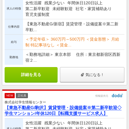
女性活躍
残業少ない
年間休日120日以上
第二新卒歓迎
未経験歓迎
社宅・家賃補助あり
求人の特徴
育児支援制度
【東急不動産G/新宿】賃貸管理・設備提案※第二新
仕事内容
卒歓...
＜予定年収＞ 360万円～500万円 ＜賃金形態＞ 月給
給与
制 特記事項なし ＜賃金...
＜勤務地詳細＞ 東京本部 住所：東京都新宿区西新
勤務地
宿２...
詳細を見る
気になる！
NEW
正社員
情報提供元
株式会社学生情報センター
【東急不動産G/駒沢】賃貸管理・設備提案※第二新卒歓迎◇
学生マンション/年休120日【転職支援サービス求人】
女性活躍
残業少ない
年間休日120日以上
第二新卒歓迎
未経験歓迎
社宅・家賃補助あり
求人の特徴