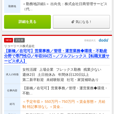
＜勤務地詳細1＞ 出向先：株式会社日商管理サービス
勤務地
（代...
詳細を見る
気になる！
NEW
正社員
情報提供元
リコーリース株式会社
【新橋／在宅可】営業事務／管理・運営業務◆環境・不動産
分野で専門性◎／年収550万～／フルフレックス【転職支援サ
ービス求人】
女性活躍
上場企業
フレックス勤務
残業少ない
週休2日
土日祝休み
年間休日120日以上
求人の特徴
第二新卒歓迎
未経験歓迎
社宅・家賃補助あり
【新橋／在宅可】営業事務／管理・運営業務◆環境・
仕事内容
不動...
＜予定年収＞ 550万円～750万円 ＜賃金形態＞ 月給
給与
制 特記事項なし ＜賃金...