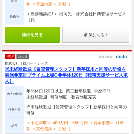
給与
制 ＜賃金内訳＞ 月額（...
＜勤務地詳細1＞ 出向先：株式会社日商管理サービス
勤務地
（代...
詳細を見る
気になる！
NEW
正社員
情報提供元
株式会社リロパートナーズ
※未経験歓迎【賃貸管理スタッフ】新卒採用と同等の研修を
実施◆東証プライム上場G◆年休120日【転職支援サービス求
人】
年間休日120日以上
第二新卒歓迎
学歴不問
求人の特徴
未経験歓迎
研修制度・教育制度充実
※未経験歓迎【賃貸管理スタッフ】新卒採用と同等の
仕事内容
研修...
＜予定年収＞ 400万円～550万円 ＜賃金形態＞ 月給
給与
制 ＜賃金内訳＞ 月額（...