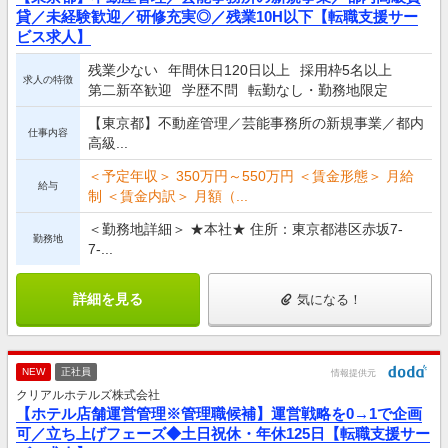
貸／未経験歓迎／研修充実◎／残業10H以下【転職支援サー
ビス求人】
残業少ない
年間休日120日以上
採用枠5名以上
求人の特徴
第二新卒歓迎
学歴不問
転勤なし・勤務地限定
【東京都】不動産管理／芸能事務所の新規事業／都内
仕事内容
高級...
＜予定年収＞ 350万円～550万円 ＜賃金形態＞ 月給
給与
制 ＜賃金内訳＞ 月額（...
＜勤務地詳細＞ ★本社★ 住所：東京都港区赤坂7-
勤務地
7-...
詳細を見る
気になる！
NEW
正社員
情報提供元
クリアルホテルズ株式会社
【ホテル店舗運営管理※管理職候補】運営戦略を0→1で企画
可／立ち上げフェーズ◆土日祝休・年休125日【転職支援サー