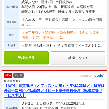
残業少ない
週休2日
土日祝休み
年間休日120日以上
第二新卒歓迎
未経験歓迎
求人の特徴
転勤なし・勤務地限定
研修制度・教育制度充実
【六本木／三井不動産G】高級マンションの原状回復
仕事内容
立ち...
＜予定年収＞ 400万円 ＜賃金形態＞ 月給制 ＜賃金
給与
内訳＞ 月額（基本給）：2...
＜勤務地詳細＞ 本社 住所：東京都港区六本木6-1-2...
勤務地
詳細を見る
気になる！
NEW
正社員
情報提供元
株式会社TFC
【新宿】賃貸管理（オフィス・店舗）～年休123日／土日祝は
外部一次対応／転勤無／リピート案件多数受注【転職支援サ
ービス求人】
週休2日
土日祝休み
年間休日120日以上
第二新卒歓迎
学歴不問
未経験歓迎
求人の特徴