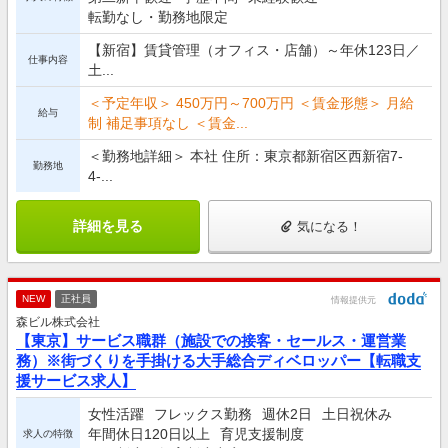
転勤なし・勤務地限定
【新宿】賃貸管理（オフィス・店舗）～年休123日／
仕事内容
土...
＜予定年収＞ 450万円～700万円 ＜賃金形態＞ 月給
給与
制 補足事項なし ＜賃金...
＜勤務地詳細＞ 本社 住所：東京都新宿区西新宿7-
勤務地
4-...
詳細を見る
気になる！
NEW
正社員
情報提供元
森ビル株式会社
【東京】サービス職群（施設での接客・セールス・運営業
務）※街づくりを手掛ける大手総合ディベロッパー【転職支
援サービス求人】
女性活躍
フレックス勤務
週休2日
土日祝休み
年間休日120日以上
育児支援制度
求人の特徴