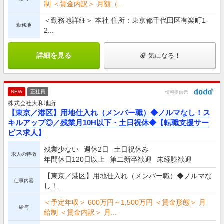
制 ＜賃金内訳＞ 月額（...
＜勤務地詳細＞ 本社 住所：東京都千代田区有楽町1-
勤務地
2...
詳細を見る
気になる！
NEW
正社員
情報提供元
株式会社大和地所
【東京／港区】用地仕入れ（メンバー職）◆ノルマなし！ス
キルアップ◎／残業月10H以下・土日祝休◆【転職支援サー
ビス求人】
残業少ない
週休2日
土日祝休み
求人の特徴
年間休日120日以上
第二新卒歓迎
未経験歓迎
【東京／港区】用地仕入れ（メンバー職）◆ノルマな
仕事内容
し！...
＜予定年収＞ 600万円～1,500万円 ＜賃金形態＞ 月
給与
給制 ＜賃金内訳＞ 月...