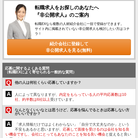
転職求人をお探しのあなたへ
『非公開求人』のご案内
転職EXなら複数の人材紹介会社に一括で登録ができます。
サイト内に掲載されていない非公開求人も検討したい方はコチ
ラ！
紹介会社に登録して
非公開求人を見る(無料)
応募に関するよくある質問
（転職EXによく寄せられる一般的な質問）
Q
他の人は何社くらい応募していますか？
A
人によって異なりますが、
内定をもらっている人の平均応募数は10
社、約半数は6社以上
受けています。
Q
なんとなくいいなとは思うけど、応募を悩んでるときは応募しない方
がいいですか？
A
「求人情報だけではよくわからない」「自分で大丈夫なのか」という
不安もあるかと思いますが、
応募して面接を受けるのは会社を知る良
い機会ですし、会社にとってもあなたのことを知る良い機会
と捉えると良い