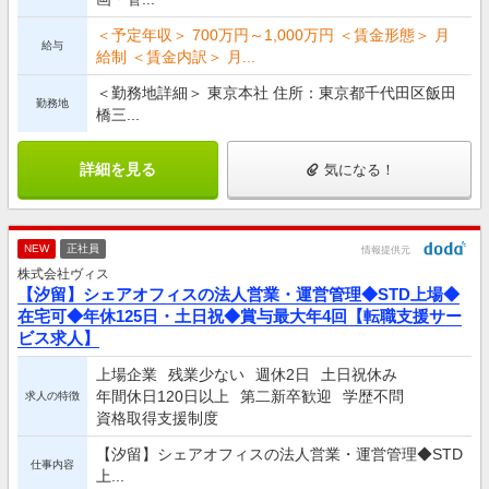
＜予定年収＞ 700万円～1,000万円 ＜賃金形態＞ 月
給与
給制 ＜賃金内訳＞ 月...
＜勤務地詳細＞ 東京本社 住所：東京都千代田区飯田
勤務地
橋三...
詳細を見る
気になる！
NEW
正社員
情報提供元
株式会社ヴィス
【汐留】シェアオフィスの法人営業・運営管理◆STD上場◆
在宅可◆年休125日・土日祝◆賞与最大年4回【転職支援サー
ビス求人】
上場企業
残業少ない
週休2日
土日祝休み
年間休日120日以上
第二新卒歓迎
学歴不問
求人の特徴
資格取得支援制度
【汐留】シェアオフィスの法人営業・運営管理◆STD
仕事内容
上...