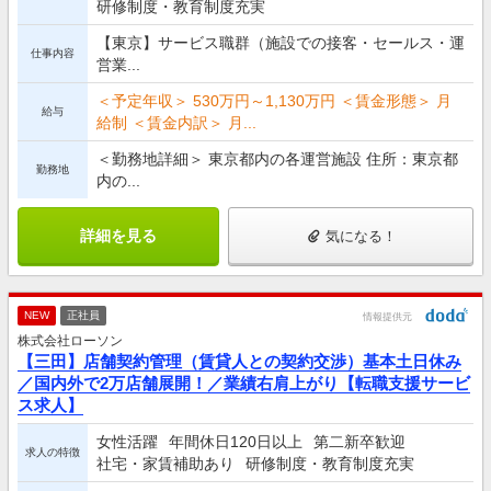
研修制度・教育制度充実
【東京】サービス職群（施設での接客・セールス・運
仕事内容
営業...
＜予定年収＞ 530万円～1,130万円 ＜賃金形態＞ 月
給与
給制 ＜賃金内訳＞ 月...
＜勤務地詳細＞ 東京都内の各運営施設 住所：東京都
勤務地
内の...
詳細を見る
気になる！
NEW
正社員
情報提供元
株式会社ローソン
【三田】店舗契約管理（賃貸人との契約交渉）基本土日休み
／国内外で2万店舗展開！／業績右肩上がり【転職支援サービ
ス求人】
女性活躍
年間休日120日以上
第二新卒歓迎
求人の特徴
社宅・家賃補助あり
研修制度・教育制度充実