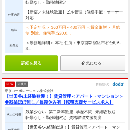
転勤なし・勤務地限定
【新宿／未経験歓迎】ビル管理（修繕手配・オーナー
仕事内容
対応...
＜予定年収＞ 360万円～480万円 ＜賃金形態＞ 月給
給与
制 別途、住宅手当20,0...
＜勤務地詳細＞ 本社 住所：東京都新宿区市谷台町6-
勤務地
3...
詳細を見る
気になる！
NEW
正社員
情報提供元
東京コーポレーション株式会社
【世田谷/未経験歓迎！】賃貸管理＜アパート・マンション＞
◆残業ほぼ無し／長期休み有【転職支援サービス求人】
残業少ない
第二新卒歓迎
学歴不問
未経験歓迎
求人の特徴
転勤なし・勤務地限定
資格取得支援制度
【世田谷/未経験歓迎！】賃貸管理＜アパート・マン
仕事内容