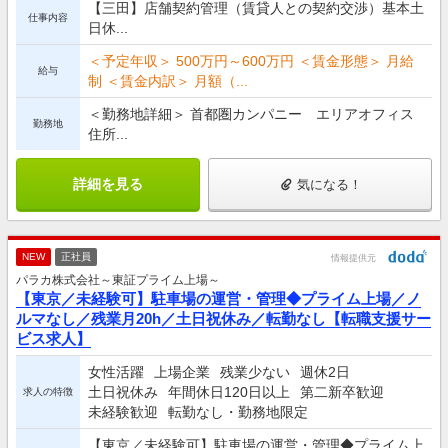
【三田】店舗契約管理（賃貸人との契約交渉）基本土
仕事内容
日休...
＜予定年収＞ 500万円～600万円 ＜賃金形態＞ 月給
給与
制 ＜賃金内訳＞ 月額（...
＜勤務地詳細＞ 首都圏カンパニー エリアオフィス
勤務地
住所...
詳細を見る
気になる！
NEW
正社員
情報提供元
パラカ株式会社～東証プライム上場～
【東京／未経験可】駐車場の運営・管理◆プライム上場／ノ
ルマなし／残業月20h／土日祝休み／転勤なし【転職支援サー
ビス求人】
女性活躍
上場企業
残業少ない
週休2日
土日祝休み
年間休日120日以上
第二新卒歓迎
求人の特徴
未経験歓迎
転勤なし・勤務地限定
【東京／未経験可】駐車場の運営・管理◆プライム上