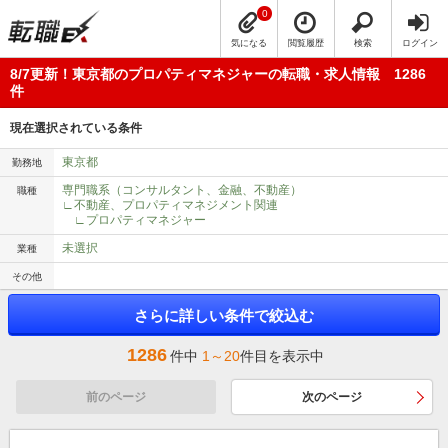
0
気になる
閲覧履歴
検索
ログイン
8/7更新！東京都のプロパティマネジャーの転職・求人情報 1286
件
現在選択されている条件
東京都
勤務地
専門職系（コンサルタント、金融、不動産）
職種
∟不動産、プロパティマネジメント関連
∟プロパティマネジャー
未選択
業種
その他
さらに詳しい条件で絞込む
1286
件中
1～20
件目を表示中
前のページ
次のページ