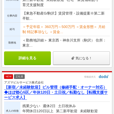
育児支援制度
【東急不動産G/駒沢】賃貸管理・設備提案※第二新
仕事内容
卒歓...
＜予定年収＞ 360万円～500万円 ＜賃金形態＞ 月給
給与
制 特記事項なし ＜賃金...
＜勤務地詳細＞ 東京西・神奈川支所（駒沢） 住所：
勤務地
東京...
詳細を見る
気になる！
NEW
正社員
情報提供元
アズマビルサービス株式会社
【新宿／未経験歓迎】ビル管理（修繕手配・オーナー対応）
◆ほぼ都心5区／年休120日・土日祝／転勤なし【転職支援サ
ービス求人】
残業少ない
週休2日
土日祝休み
年間休日120日以上
第二新卒歓迎
未経験歓迎
求人の特徴