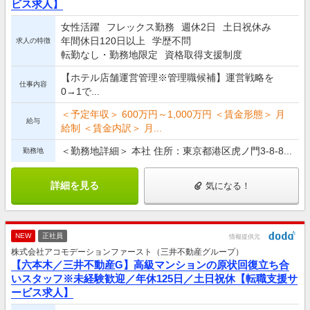
ビス求人】
女性活躍
フレックス勤務
週休2日
土日祝休み
年間休日120日以上
学歴不問
求人の特徴
転勤なし・勤務地限定
資格取得支援制度
【ホテル店舗運営管理※管理職候補】運営戦略を
仕事内容
0→1で...
＜予定年収＞ 600万円～1,000万円 ＜賃金形態＞ 月
給与
給制 ＜賃金内訳＞ 月...
＜勤務地詳細＞ 本社 住所：東京都港区虎ノ門3-8-8...
勤務地
詳細を見る
気になる！
NEW
正社員
情報提供元
株式会社アコモデーションファースト（三井不動産グループ）
【六本木／三井不動産G】高級マンションの原状回復立ち合
いスタッフ※未経験歓迎／年休125日／土日祝休【転職支援サ
ービス求人】