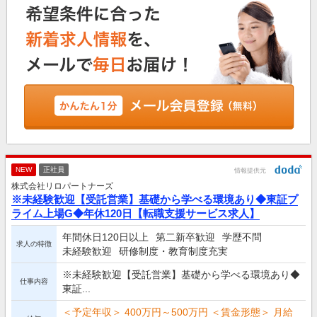
NEW
正社員
情報提供元
株式会社リロパートナーズ
※未経験歓迎【受託営業】基礎から学べる環境あり◆東証プ
ライム上場G◆年休120日【転職支援サービス求人】
年間休日120日以上
第二新卒歓迎
学歴不問
求人の特徴
未経験歓迎
研修制度・教育制度充実
※未経験歓迎【受託営業】基礎から学べる環境あり◆
仕事内容
東証...
＜予定年収＞ 400万円～500万円 ＜賃金形態＞ 月給