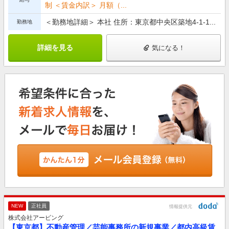
制 ＜賃金内訳＞ 月額（...
＜勤務地詳細＞ 本社 住所：東京都中央区築地4-1-1...
勤務地
詳細を見る
気になる！
NEW
正社員
情報提供元
株式会社アービング
【東京都】不動産管理／芸能事務所の新規事業／都内高級賃