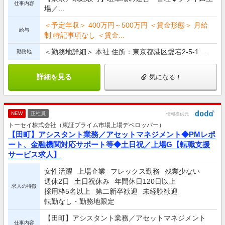
仕事内容
場／...
＜予定年収＞ 400万円～500万円 ＜賃金形態＞ 月給
給与
制 特記事項なし ＜賃金...
＜勤務地詳細＞ 本社 住所：東京都港区愛宕2-5-1 ...
勤務地
詳細を見る
気になる！
NEW
正社員
情報提供元
トーセイ株式会社（東証プライム市場上場デベロッパー）
【田町】アシスタント業務／アセットマネジメント◆PMレポ
ート、金融機関対応サポート等◆土日祝／上場G【転職支援
サービス求人】
女性活躍
上場企業
フレックス勤務
残業少ない
週休2日
土日祝休み
年間休日120日以上
求人の特徴
採用枠5名以上
第二新卒歓迎
未経験歓迎
転勤なし・勤務地限定
【田町】アシスタント業務／アセットマネジメント
仕事内容