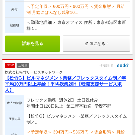
＜予定年収＞ 600万円～900万円 ＜賃金形態＞ 月給
給与
制 月給にはみなし残業10...
＜勤務地詳細＞ 東京オフィス 住所：東京都港区東新
勤務地
橋１...
詳細を見る
気になる！
NEW
正社員
情報提供元
株式会社松竹サービスネットワーク
【松竹G】ビルマネジメント業務／フレックスタイム制／年
平均10万円以上昇給！平均残業20H【転職支援サービス求
人】
フレックス勤務
週休2日
土日祝休み
求人の特徴
年間休日120日以上
第二新卒歓迎
学歴不問
【松竹G】ビルマネジメント業務／フレックスタイム
仕事内容
制／...
＜予定年収＞ 394万円～536万円 ＜賃金形態＞ 月給
給与