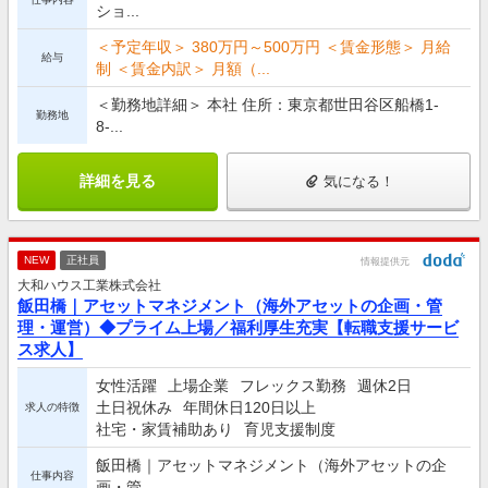
ショ...
＜予定年収＞ 380万円～500万円 ＜賃金形態＞ 月給
給与
制 ＜賃金内訳＞ 月額（...
＜勤務地詳細＞ 本社 住所：東京都世田谷区船橋1-
勤務地
8-...
詳細を見る
気になる！
NEW
正社員
情報提供元
大和ハウス工業株式会社
飯田橋｜アセットマネジメント（海外アセットの企画・管
理・運営）◆プライム上場／福利厚生充実【転職支援サービ
ス求人】
女性活躍
上場企業
フレックス勤務
週休2日
土日祝休み
年間休日120日以上
求人の特徴
社宅・家賃補助あり
育児支援制度
飯田橋｜アセットマネジメント（海外アセットの企
仕事内容
画・管...