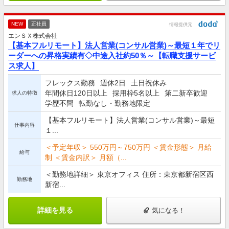
NEW
正社員
情報提供元
エンＳＸ株式会社
【基本フルリモート】法人営業(コンサル営業)～最短１年でリ
ーダーへの昇格実績有◇中途入社約50％～【転職支援サービ
ス求人】
フレックス勤務
週休2日
土日祝休み
年間休日120日以上
採用枠5名以上
第二新卒歓迎
求人の特徴
学歴不問
転勤なし・勤務地限定
【基本フルリモート】法人営業(コンサル営業)～最短
仕事内容
１...
＜予定年収＞ 550万円～750万円 ＜賃金形態＞ 月給
給与
制 ＜賃金内訳＞ 月額（...
＜勤務地詳細＞ 東京オフィス 住所：東京都新宿区西
勤務地
新宿...
詳細を見る
気になる！