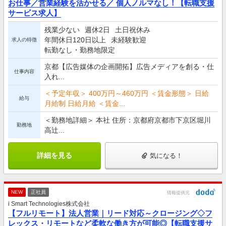
お仕事／営業経験を活かせる／ 個人ノルマなし！【転職支援
サービス求人】
残業少ない
週休2日
土日祝休み
年間休日120日以上
未経験歓迎
求人の特徴
転勤なし・勤務地限定
京都【広告媒体の企画開拓】広告メディアを創る・仕
仕事内容
入れ...
＜予定年収＞ 400万円～460万円 ＜賃金形態＞ 日給
給与
月給制 日給月給 ＜賃金...
＜勤務地詳細＞ 本社 住所：京都府京都市下京区堀川
勤務地
高辻...
詳細を見る
気になる！
NEW
正社員
情報提供元
i Smart Technologies株式会社
【フルリモート】法人営業｜リード対応～クロージング◇フ
レックス・リモートなど柔軟な働き方が可能◎【転職支援サ