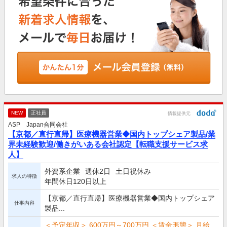
NEW
正社員
情報提供元
ASP Japan合同会社
【京都／直行直帰】医療機器営業◆国内トップシェア製品/業
界未経験歓迎/働きがいある会社認定【転職支援サービス求
人】
外資系企業
週休2日
土日祝休み
求人の特徴
年間休日120日以上
【京都／直行直帰】医療機器営業◆国内トップシェア
仕事内容
製品...
＜予定年収＞ 600万円～700万円 ＜賃金形態＞ 月給