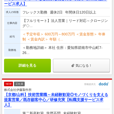
ービス求人】
フレックス勤務
週休2日
年間休日120日以上
求人の特徴
【フルリモート】法人営業｜リード対応～クロージン
仕事内容
グ◇...
＜予定年収＞ 600万円～800万円 ＜賃金形態＞ 年俸
給与
制 ＜賃金内訳＞ 年額（...
＜勤務地詳細＞ 本社 住所：愛知県碧南市中山町7-
勤務地
26...
詳細を見る
気になる！
NEW
正社員
情報提供元
株式会社伊藤製作所
【京都/山科】技術営業職～未経験歓迎◎モノづくりを支える
提案営業／既存顧客中心／研修充実【転職支援サービス求
人】
第二新卒歓迎
学歴不問
未経験歓迎