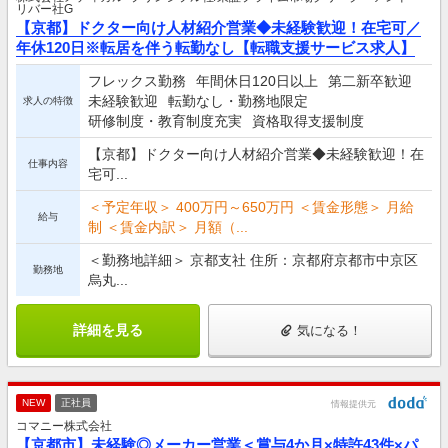
リバー社G
【京都】ドクター向け人材紹介営業◆未経験歓迎！在宅可／
年休120日※転居を伴う転勤なし【転職支援サービス求人】
フレックス勤務
年間休日120日以上
第二新卒歓迎
未経験歓迎
転勤なし・勤務地限定
求人の特徴
研修制度・教育制度充実
資格取得支援制度
【京都】ドクター向け人材紹介営業◆未経験歓迎！在
仕事内容
宅可...
＜予定年収＞ 400万円～650万円 ＜賃金形態＞ 月給
給与
制 ＜賃金内訳＞ 月額（...
＜勤務地詳細＞ 京都支社 住所：京都府京都市中京区
勤務地
烏丸...
詳細を見る
気になる！
NEW
正社員
情報提供元
コマニー株式会社
【京都市】未経験◎メーカー営業＜賞与4か月×特許43件×パ