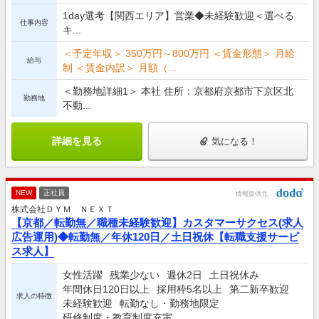
1day選考【関西エリア】営業◆未経験歓迎＜選べる
仕事内容
キ...
＜予定年収＞ 350万円～800万円 ＜賃金形態＞ 月給
給与
制 ＜賃金内訳＞ 月額（...
＜勤務地詳細1＞ 本社 住所：京都府京都市下京区北
勤務地
不動...
詳細を見る
気になる！
NEW
正社員
情報提供元
株式会社ＤＹＭ ＮＥＸＴ
【京都／転勤無／職種未経験歓迎】カスタマーサクセス(求人
広告運用)◆転勤無／年休120日／土日祝休【転職支援サービ
ス求人】
女性活躍
残業少ない
週休2日
土日祝休み
年間休日120日以上
採用枠5名以上
第二新卒歓迎
求人の特徴
未経験歓迎
転勤なし・勤務地限定
研修制度・教育制度充実