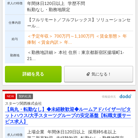
年間休日120日以上
学歴不問
求人の特徴
転勤なし・勤務地限定
【フルリモート／フルフレックス】ソリューションセ
仕事内容
ール...
＜予定年収＞ 700万円～1,100万円 ＜賃金形態＞ 年
給与
俸制 ＜賃金内訳＞ 年...
＜勤務地詳細＞ 本社 住所：東京都新宿区揚場町1-
勤務地
21...
詳細を見る
気になる！
NEW
契約社員
情報提供元
スターツ関西株式会社
【烏丸・転勤なし】◆未経験歓迎◆ルームアドバイザー/ピタ
ットハウス/大手スターツグループの安定基盤【転職支援サー
ビス求人】
上場企業
年間休日120日以上
採用枠5名以上
求人の特徴