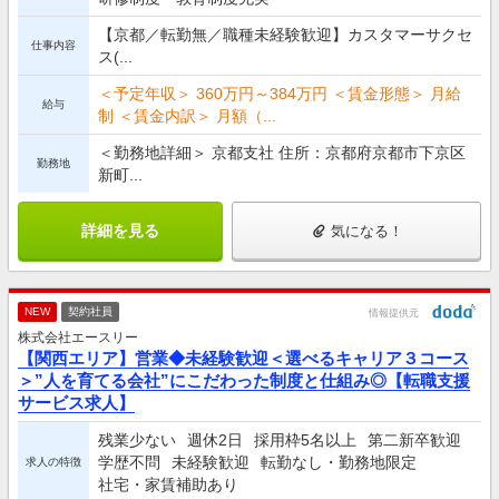
【京都／転勤無／職種未経験歓迎】カスタマーサクセ
仕事内容
ス(...
＜予定年収＞ 360万円～384万円 ＜賃金形態＞ 月給
給与
制 ＜賃金内訳＞ 月額（...
＜勤務地詳細＞ 京都支社 住所：京都府京都市下京区
勤務地
新町...
詳細を見る
気になる！
NEW
契約社員
情報提供元
株式会社エースリー
【関西エリア】営業◆未経験歓迎＜選べるキャリア３コース
＞”人を育てる会社”にこだわった制度と仕組み◎【転職支援
サービス求人】
残業少ない
週休2日
採用枠5名以上
第二新卒歓迎
学歴不問
未経験歓迎
転勤なし・勤務地限定
求人の特徴
社宅・家賃補助あり