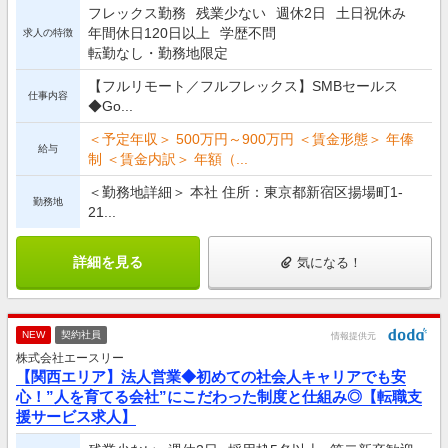
フレックス勤務
残業少ない
週休2日
土日祝休み
年間休日120日以上
学歴不問
求人の特徴
転勤なし・勤務地限定
【フルリモート／フルフレックス】SMBセールス
仕事内容
◆Go...
＜予定年収＞ 500万円～900万円 ＜賃金形態＞ 年俸
給与
制 ＜賃金内訳＞ 年額（...
＜勤務地詳細＞ 本社 住所：東京都新宿区揚場町1-
勤務地
21...
詳細を見る
気になる！
NEW
契約社員
情報提供元
株式会社エースリー
【関西エリア】法人営業◆初めての社会人キャリアでも安
心！”人を育てる会社”にこだわった制度と仕組み◎【転職支
援サービス求人】