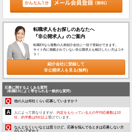
転職求人をお探しのあなたへ
『非公開求人』のご案内
転職EXなら複数の人材紹介会社に一括で登録ができます。
サイト内に掲載されていない非公開求人も検討したい方はコチ
ラ！
紹介会社に登録して
非公開求人を見る(無料)
応募に関するよくある質問
（転職EXによく寄せられる一般的な質問）
Q
他の人は何社くらい応募していますか？
A
人によって異なりますが、
内定をもらっている人の平均応募数は10
社、約半数は6社以上
受けています。
Q
なんとなくいいなとは思うけど、応募を悩んでるときは応募しない方
がいいですか？