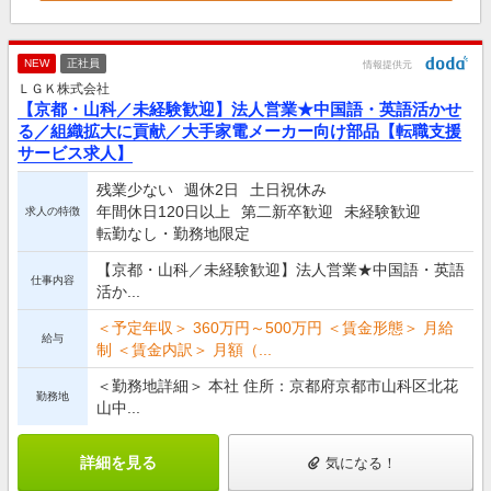
NEW
正社員
情報提供元
ＬＧＫ株式会社
【京都・山科／未経験歓迎】法人営業★中国語・英語活かせ
る／組織拡大に貢献／大手家電メーカー向け部品【転職支援
サービス求人】
残業少ない
週休2日
土日祝休み
年間休日120日以上
第二新卒歓迎
未経験歓迎
求人の特徴
転勤なし・勤務地限定
【京都・山科／未経験歓迎】法人営業★中国語・英語
仕事内容
活か...
＜予定年収＞ 360万円～500万円 ＜賃金形態＞ 月給
給与
制 ＜賃金内訳＞ 月額（...
＜勤務地詳細＞ 本社 住所：京都府京都市山科区北花
勤務地
山中...
詳細を見る
気になる！