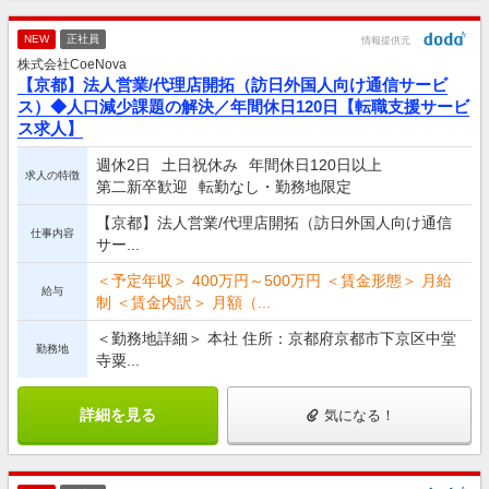
NEW
正社員
情報提供元
株式会社CoeNova
【京都】法人営業/代理店開拓（訪日外国人向け通信サービ
ス）◆人口減少課題の解決／年間休日120日【転職支援サービ
ス求人】
週休2日
土日祝休み
年間休日120日以上
求人の特徴
第二新卒歓迎
転勤なし・勤務地限定
【京都】法人営業/代理店開拓（訪日外国人向け通信
仕事内容
サー...
＜予定年収＞ 400万円～500万円 ＜賃金形態＞ 月給
給与
制 ＜賃金内訳＞ 月額（...
＜勤務地詳細＞ 本社 住所：京都府京都市下京区中堂
勤務地
寺粟...
詳細を見る
気になる！