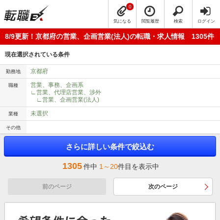
0
気になる
閲覧履歴
検索
ログイン
8/9更新！京都府の営業、企画営業(法人)の転職・求人情報 1305件
現在選択されている条件
京都府
勤務地
営業、事務、企画系
職種
∟営業、代理店営業、渉外
∟営業、企画営業(法人)
未選択
業種
その他
さらに詳しい条件で絞込む
1305
件中
1～20
件目を表示中
前のページ
次のページ