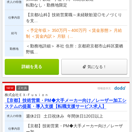
求人の特徴
転勤なし・勤務地限定
【京都/山科】技術営業職～未経験歓迎◎モノづくり
仕事内容
を支...
＜予定年収＞ 350万円～400万円 ＜賃金形態＞ 月給
給与
制 ＜賃金内訳＞ 月額（...
＜勤務地詳細＞ 本社 住所：京都府京都市山科区栗栖
勤務地
野狐...
詳細を見る
気になる！
NEW
正社員
情報提供元
株式会社ＥＸ‐Ｆｕｓｉｏｎ
【京都】技術営業・PM◆大手メーカー向け／レーザー加工シ
ステムの提案・導入支援【転職支援サービス求人】
週休2日
土日祝休み
年間休日120日以上
求人の特徴
【京都】技術営業・PM◆大手メーカー向け／レーザ
仕事内容
ー加...