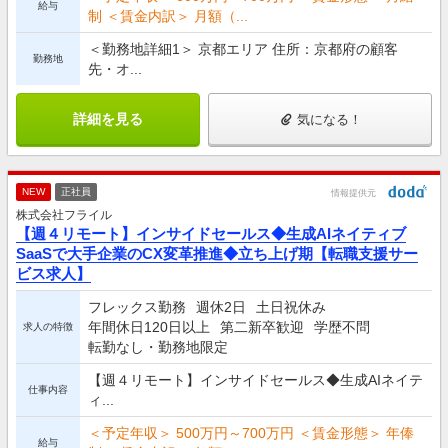
給与
制 ＜賃金内訳＞ 月額（...
＜勤務地詳細1＞ 京都エリア 住所：京都府の顧客
勤務地
先・オ...
詳細を見る
気になる！
NEW
正社員
情報提供元
株式会社フライル
【週４リモート】インサイドセールス◆生成AIネイティブ
SaaSで大手企業のCX変革推進◆立ち上げ期【転職支援サー
ビス求人】
フレックス勤務
週休2日
土日祝休み
年間休日120日以上
第二新卒歓迎
学歴不問
求人の特徴
転勤なし・勤務地限定
【週４リモート】インサイドセールス◆生成AIネイテ
仕事内容
ィ...
＜予定年収＞ 500万円～700万円 ＜賃金形態＞ 年俸
給与