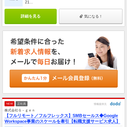
21...
詳細を見る
気になる！
NEW
正社員
情報提供元
株式会社Ｇ－ｇｅｎ
【フルリモート／フルフレックス】SMBセールス◆Google
Workspace事業のスケールを牽引【転職支援サービス求人】