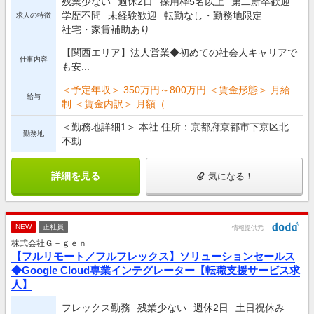
残業少ない
週休2日
採用枠5名以上
第二新卒歓迎
学歴不問
未経験歓迎
転勤なし・勤務地限定
求人の特徴
社宅・家賃補助あり
【関西エリア】法人営業◆初めての社会人キャリアで
仕事内容
も安...
＜予定年収＞ 350万円～800万円 ＜賃金形態＞ 月給
給与
制 ＜賃金内訳＞ 月額（...
＜勤務地詳細1＞ 本社 住所：京都府京都市下京区北
勤務地
不動...
詳細を見る
気になる！
NEW
正社員
情報提供元
株式会社Ｇ－ｇｅｎ
【フルリモート／フルフレックス】ソリューションセールス
◆Google Cloud専業インテグレーター【転職支援サービス求
人】
フレックス勤務
残業少ない
週休2日
土日祝休み