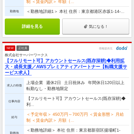
制 ＜賃金内訳＞ 年額（...
＜勤務地詳細1＞ 本社 住所：東京都港区赤坂1-14-...
勤務地
詳細を見る
気になる！
NEW
正社員
情報提供元
株式会社サーバーワークス
【フルリモート可】アカウントセールス(既存深耕)◆利用拡
大・成長支援／AWSプレミアティアパートナー【転職支援サ
ービス求人】
上場企業
週休2日
土日祝休み
年間休日120日以上
求人の特徴
転勤なし・勤務地限定
【フルリモート可】アカウントセールス(既存深耕)◆
仕事内容
利...
＜予定年収＞ 450万円～700万円 ＜賃金形態＞ 月給
給与
制 ＜賃金内訳＞ 月額（...
＜勤務地詳細＞ 本社 住所：東京都新宿区揚場町1-
勤務地