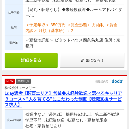
第二新卒歓迎
未経験歓迎
転勤なし・勤務地限定
【烏丸・転勤なし】◆未経験歓迎◆ルームアドバイザ
仕事内容
ー/...
＜予定年収＞ 350万円 ＜賃金形態＞ 月給制 ＜賃金
給与
内訳＞ 月額（基本給）：2...
＜勤務地詳細＞ ピタットハウス四条烏丸店 住所：京
勤務地
都府...
詳細を見る
気になる！
NEW
契約社員
情報提供元
株式会社エースリー
1day選考【関西エリア】営業◆未経験歓迎＜選べるキャリア
３コース＞”人を育てる”にこだわった制度【転職支援サービ
ス求人】
残業少ない
週休2日
採用枠5名以上
第二新卒歓迎
学歴不問
未経験歓迎
転勤なし・勤務地限定
求人の特徴
社宅・家賃補助あり