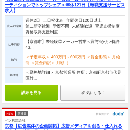
ーティションでトップシェア＞年休121日【転職支援サービス
求人】
週休2日
土日祝休み
年間休日120日以上
第二新卒歓迎
学歴不問
未経験歓迎
育児支援制度
求人の特徴
資格取得支援制度
【京都市】未経験◎メーカー営業＜賞与4か月×特許
仕事内容
43...
＜予定年収＞ 400万円～600万円 ＜賃金形態＞ 月給
給与
制 ＜賃金内訳＞ 月額（...
＜勤務地詳細＞ 京都営業所 住所：京都府京都市伏見
勤務地
区竹...
詳細を見る
気になる！
NEW
正社員
情報提供元
ペン株式会社
京都【広告媒体の企画開拓】広告メディアを創る・仕入れる