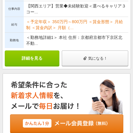
【関西エリア】営業◆未経験歓迎＜選べるキャリア３
仕事内容
コー...
＜予定年収＞ 350万円～800万円 ＜賃金形態＞ 月給
給与
制 ＜賃金内訳＞ 月額（...
＜勤務地詳細1＞ 本社 住所：京都府京都市下京区北
勤務地
不動...
詳細を見る
気になる！