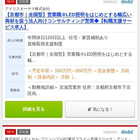
NEW
正社員
情報提供元
アイリスオーヤマ株式会社
【京都市｜全国型】営業職※LED照明をはじめとする幅広い
商材を扱う法人向けコンサルティング営業◆【転職支援サー
ビス求人】
年間休日120日以上
社宅・家賃補助あり
求人の特徴
資格取得支援制度
【京都市｜全国型】営業職※LED照明をはじめとする
仕事内容
幅...
＜予定年収＞ 550万円～850万円 ＜賃金形態＞ 月給
給与
制 ＜賃金内訳＞ 月額（...
＜勤務地詳細＞ 京滋営業所 住所：京都府京都市下京
勤務地
区烏...
詳細を見る
気になる！
NEW
正社員
情報提供元
株式会社メディカル･プリンシプル社/東証プライム市場クリーク・アンド・