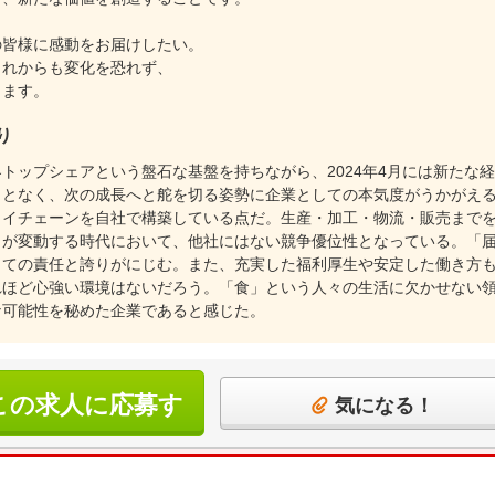
の皆様に感動をお届けしたい。
これからも変化を恐れず、
きます。
り
トップシェアという盤石な基盤を持ちながら、2024年4月には新たな
ことなく、次の成長へと舵を切る姿勢に企業としての本気度がうかがえ
ライチェーンを自社で構築している点だ。生産・加工・物流・販売まで
トが変動する時代において、他社にはない競争優位性となっている。「
しての責任と誇りがにじむ。また、充実した福利厚生や安定した働き方
れほど心強い環境はないだろう。「食」という人々の生活に欠かせない
な可能性を秘めた企業であると感じた。
この求人に応募す
気になる！
る