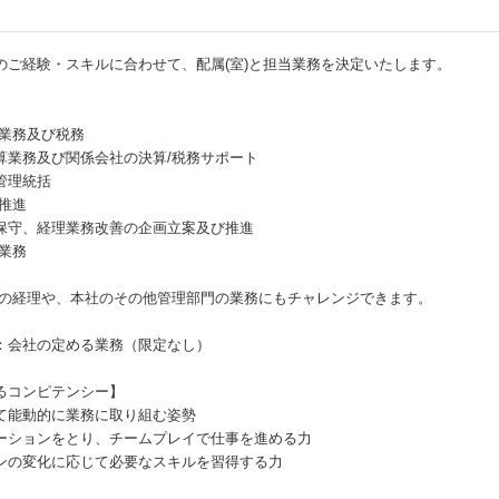
のご経験・スキルに合わせて、配属(室)と担当業務を決定いたします。
算業務及び税務
算業務及び関係会社の決算/税務サポート
管理統括
推進
保守、経理業務改善の企画立案及び推進
業務
点の経理や、本社のその他管理部門の業務にもチャレンジできます。
：会社の定める業務（限定なし）
るコンピテンシー】
て能動的に業務に取り組む姿勢
ーションをとり、チームプレイで仕事を進める力
ンの変化に応じて必要なスキルを習得する力