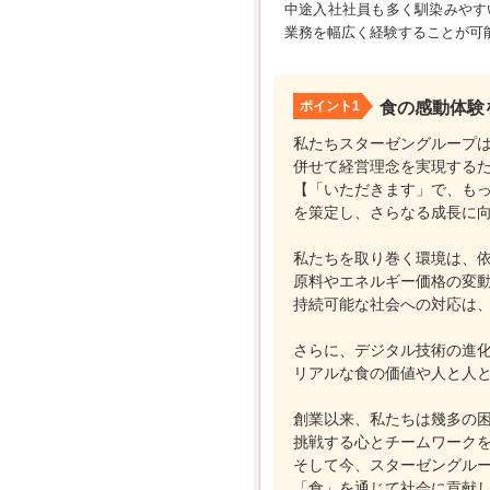
中途入社社員も多く馴染みやす
業務を幅広く経験することが可
ポイント1
食の感動体験
私たちスターゼングループは
併せて経営理念を実現する
【「いただきます」で、も
を策定し、さらなる成長に
私たちを取り巻く環境は、
原料やエネルギー価格の変
持続可能な社会への対応は
さらに、デジタル技術の進
リアルな食の価値や人と人
創業以来、私たちは幾多の
挑戦する心とチームワーク
そして今、スターゼングル
「食」を通じて社会に貢献