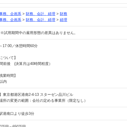
事務、企画系
>
財務、会計、経理
>
財務
事務、企画系
>
財務、会計、経理
>
経理
 ※試用期間中の雇用形態の差異はありません。
0～17:00／休憩時間60分
について】
時間前後 (決算月は40時間程度）
残業時間】
間以内
】東京都港区港南2-4-13 スターゼン品川ビル
場所の変更の範囲：会社の定める事業所（限定なし）
駅港南口より徒歩3分
0万円～650万円