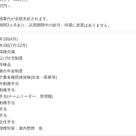
8万円～
残業代が全額支給されます。
期間3ヵ月あり。試用期間中の給与・待遇に差異はありません。
1回(4月)
2回(7月/12月)
保険完備
上げ社宅制度
持株会
拠出年金制度
貯蓄各種団体保険(生命・医療等)
外勤務手当
勤務手当
手当(チームリーダー、管理職)
勤務手当
手当
手当
赴任手当
喫煙対策：屋内禁煙 他