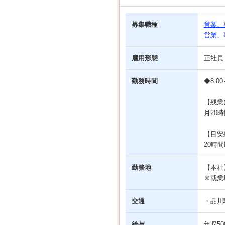
募集職種
営業、
営業、
雇用形態
正社員
勤務時間
◆8:0
【残業
月20
【目安
20時
勤務地
【本社
※就業
交通
・品川
給与
年収50