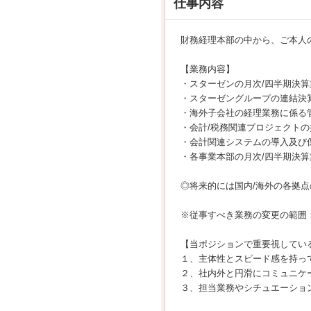
仕事内容
財務経理本部の中から、ご本人
【業務内容】
・スターゼンの月次/四半期決
・スターゼングループの連結決
・海外子会社の経理業務に係る
・会計/税務関連プロジェクトの
・会計関連システムの導入及び
・各事業本部の月次/四半期決算
◎将来的には国内/海外の各拠
※従事すべき業務の変更の範囲
【当ポジションで重要視してい
１、主体性とスピード感を持っ
２、社内外と円滑にコミュニケ
３、担当業務やシチュエーショ