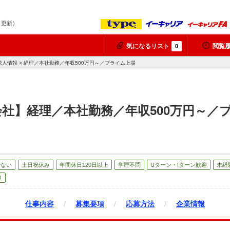
7 更新）
気になるリスト
閲覧
0
求人情報 > 経理／本社勤務／年収500万円～／プライム上場
社】経理／本社勤務／年収500万円～／
少ない
土日祝休み
年間休日120日以上
学歴不問
Uターン・Iターン歓迎
未経
り
仕事内容
/
募集要項
/
応募方法
/
企業情報