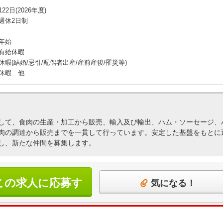
22日(2026年度)
週休2日制
年始
有給休暇
休暇(結婚/忌引/配偶者出産/産前産後/罹災等)
休暇 他
して、食肉の生産・加工から販売、輸入及び輸出、ハム・ソーセージ、
肉の調達から販売までを一貫して行っています。安定した基盤をもとに
し、新たな仲間を募集します。
この求人に応募す
気になる！
る