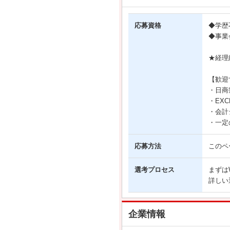
応募資格
◆学歴
◆事業
★経理
【歓迎
・日商
・EX
・会計
・一定
応募方法
このペ
選考プロセス
まずは
詳しい
企業情報