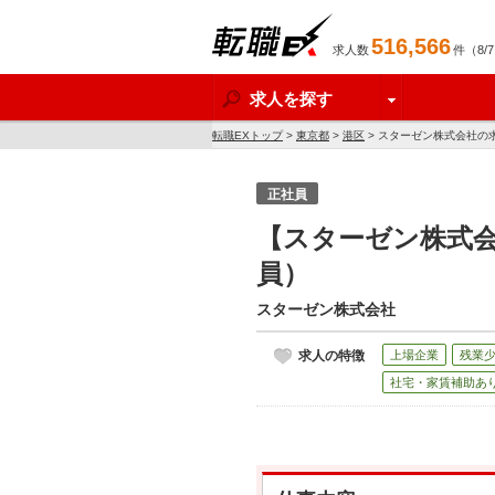
516,566
求人数
件（8/
転職EX
求人を探す
転職EXトップ
>
東京都
>
港区
> スターゼン株式会社の
正社員
【スターゼン株式会
員）
スターゼン株式会社
求人の特徴
上場企業
残業
社宅・家賃補助あ