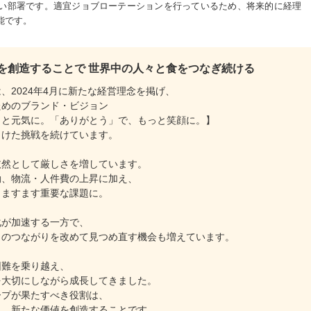
い部署です。適宜ジョブローテーションを行っているため、将来的に経理
能です。
を創造することで 世界中の人々と食をつなぎ続ける
、2024年4月に新たな経営理念を掲げ、
ためのブランド・ビジョン
っと元気に。「ありがとう」で、もっと笑顔に。】
向けた挑戦を続けています。
依然として厳しさを増しています。
動、物流・人件費の上昇に加え、
、ますます重要な課題に。
化が加速する一方で、
とのつながりを改めて見つめ直す機会も増えています。
困難を乗り越え、
を大切にしながら成長してきました。
ープが果たすべき役割は、
し、新たな価値を創造することです。