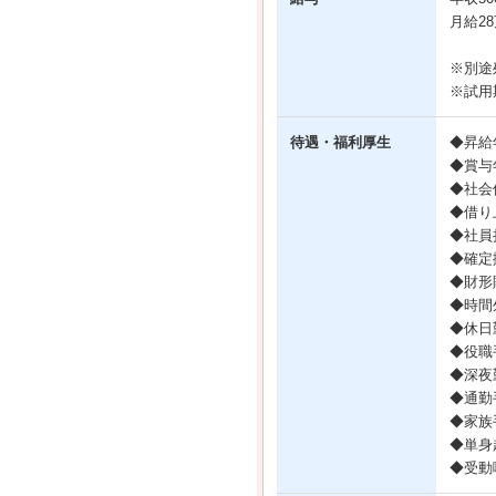
月給2
※別途
※試用
待遇・福利厚生
◆昇給年
◆賞与年
◆社会
◆借り
◆社員
◆確定
◆財形
◆時間
◆休日
◆役職
◆深夜
◆通勤
◆家族
◆単身
◆受動