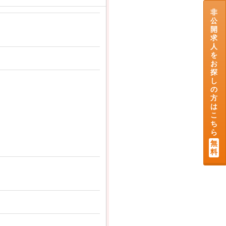
非
公
開
求
人
を
お
探
し
の
方
は
こ
ち
ら
無
料