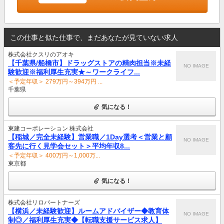
この仕事と似た仕事で、まだあなたが見ていない求人
株式会社クスリのアオキ
【千葉県/船橋市】ドラッグストアの精肉担当※未経
NO IMAGE
験歓迎※福利厚生充実★～ワークライフ...
＜予定年収＞ 279万円～394万円 ...
千葉県
気になる！
東建コーポレーション 株式会社
【稲城／完全未経験】営業職／1Day選考＜営業と顧
NO IMAGE
客先に行く見学会セット＞平均年収8...
＜予定年収＞ 400万円～1,000万...
東京都
気になる！
株式会社リロパートナーズ
【横浜／未経験歓迎】ルームアドバイザー◆教育体
NO IMAGE
制◎／福利厚生充実◆【転職支援サービス求人】