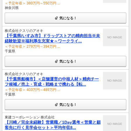
＜予定年収＞ 380万円～550万円 ...
神奈川県
気になる！
株式会社クスリのアオキ
【千葉県/いすみ市】ドラッグストアの精肉担当※未
NO IMAGE
経験歓迎※福利厚生充実★～ワークライ...
＜予定年収＞ 279万円～394万円 ...
千葉県
気になる！
株式会社クスリのアオキ
【千葉県船橋市】＜店舗運営の中核人材＞精肉チー
NO IMAGE
フ候補／売上・育成・戦略まで携わる【転...
＜予定年収＞ 403万円～489万円 ...
千葉県
気になる！
東建コーポレーション 株式会社
【川崎／完全未経験】営業職／1Day選考＜営業と顧
NO IMAGE
客先に行く見学会セット＞平均年収8...