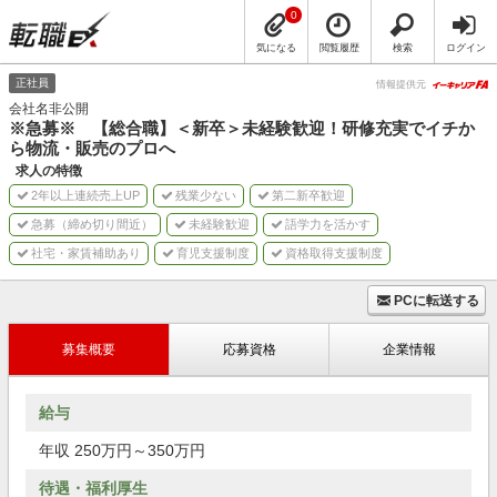
0
気になる
閲覧履歴
検索
ログイン
正社員
情報提供元
会社名非公開
※急募※ 【総合職】＜新卒＞未経験歓迎！研修充実でイチか
ら物流・販売のプロへ
求人の特徴
2年以上連続売上UP
残業少ない
第二新卒歓迎
急募（締め切り間近）
未経験歓迎
語学力を活かす
社宅・家賃補助あり
育児支援制度
資格取得支援制度
PCに転送する
募集概要
応募資格
企業情報
給与
年収 250万円～350万円
待遇・福利厚生