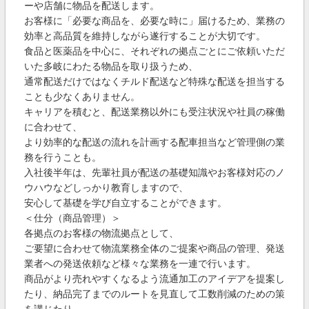
ーや店舗に物品を配送します。
お客様に「必要な商品を、必要な時に」届けるため、業務の
効率と高品質を維持しながら遂行することが大切です。
食品と医薬品を中心に、それぞれの拠点ごとにご依頼いただ
いた多岐にわたる物品を取り扱うため、
通常配送だけではなくチルド配送など特殊な配送を担当する
ことも少なくありません。
キャリアを積むと、配送業務以外にも受注状況や社員の稼働
に合わせて、
より効率的な配送の流れを計画する配車担当など管理側の業
務を行うことも。
入社後半年は、先輩社員が配送の基礎知識やお客様対応のノ
ウハウなどしっかり教育しますので、
安心して基礎を学び自立することができます。
＜仕分（商品管理）＞
各拠点のお客様の物流拠点として、
ご要望に合わせて物流業務全体のご提案や商品の管理、発送
業者への発送依頼など様々な業務を一連で行います。
商品がより売れやすくなるよう流通加工のアイデアを提案し
たり、納品完了までのルートを見直して工数削減のための策