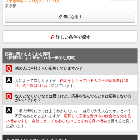
＜予定年収＞ 400万円～1,000万...
東京都
気になる！
詳しい条件で探す
応募に関するよくある質問
（転職EXによく寄せられる一般的な質問）
Q
他の人は何社くらい応募していますか？
A
人によって異なりますが、
内定をもらっている人の平均応募数は10
社、約半数は6社以上
受けています。
Q
なんとなくいいなとは思うけど、応募を悩んでるときは応募しない方
がいいですか？
A
「求人情報だけではよくわからない」「自分で大丈夫なのか」という
不安もあるかと思いますが、
応募して面接を受けるのは会社を知る良
い機会ですし、会社にとってもあなたのことを知る良い機会
と捉えると良い
と思います。