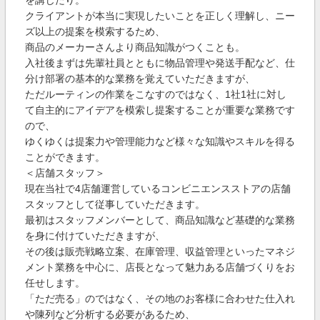
を講じたり。
クライアントが本当に実現したいことを正しく理解し、ニー
ズ以上の提案を模索するため、
商品のメーカーさんより商品知識がつくことも。
入社後まずは先輩社員とともに物品管理や発送手配など、仕
分け部署の基本的な業務を覚えていただきますが、
ただルーティンの作業をこなすのではなく、1社1社に対し
て自主的にアイデアを模索し提案することが重要な業務です
ので、
ゆくゆくは提案力や管理能力など様々な知識やスキルを得る
ことができます。
＜店舗スタッフ＞
現在当社で4店舗運営しているコンビニエンスストアの店舗
スタッフとして従事していただきます。
最初はスタッフメンバーとして、商品知識など基礎的な業務
を身に付けていただきますが、
その後は販売戦略立案、在庫管理、収益管理といったマネジ
メント業務を中心に、店長となって魅力ある店舗づくりをお
任せします。
「ただ売る」のではなく、その地のお客様に合わせた仕入れ
や陳列など分析する必要があるため、