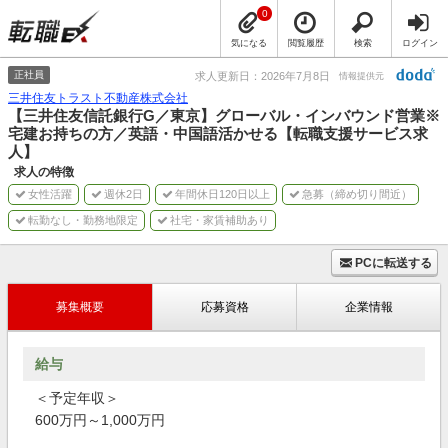
0
気になる
閲覧履歴
検索
ログイン
正社員
求人更新日：2026年7月8日
情報提供元
三井住友トラスト不動産株式会社
【三井住友信託銀行G／東京】グローバル・インバウンド営業※
宅建お持ちの方／英語・中国語活かせる【転職支援サービス求
人】
求人の特徴
女性活躍
週休2日
年間休日120日以上
急募（締め切り間近）
転勤なし・勤務地限定
社宅・家賃補助あり
PCに転送する
募集概要
応募資格
企業情報
給与
＜予定年収＞
600万円～1,000万円