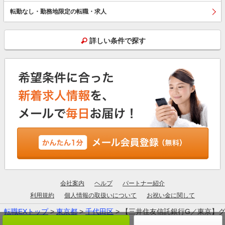
転勤なし・勤務地限定の転職・求人
詳しい条件で探す
会社案内
ヘルプ
パートナー紹介
利用規約
個人情報の取扱いについて
お祝い金に関して
転職EXトップ
>
東京都
>
千代田区
> 【三井住友信託銀行G／東京】