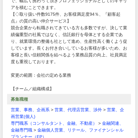
で、幅広く携わって頂きプロフェッショナルとしてのキャリ
アを積むことできます。
【◇取り扱い件数9175件、お客様満足度94％、『顧客起
点』の質の高い仲介サービス】
競合企業から転職されてきている方も多数ですが、決して業
績偏重型の社風ではなく、信託銀行を母体とする企業であ
り、就業環境の整備も社として進め、生産性高く働くよう促
しています。長くお付き合いしているお客様が多いため、お
客様と長い信頼関係を結べるよう業務品質の向上、社員満足
度も重視しております。
変更の範囲：会社の定める業務
【チーム／組織構成】
募集職種
営業、事務、企画系
>
営業、代理店営業、渉外
>
営業、企
画営業(個人)
専門職系（コンサルタント、金融、不動産）
>
金融関連、
金融専門職
>
金融個人営業、リテール、ファイナンシャル
プランナー（FP）