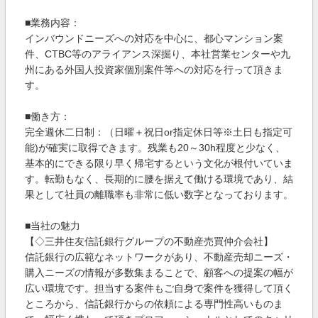
■業務内容：
インバウンドニーズへの対応を中心に、都心マンション案
件、CTBC等のアライアンス深掘り、本社営業センターや九
州にある外国人投資家個別案件等への対応を行って頂きま
す。
■働き方：
完全週休二日制：（日曜＋祝日or指定休日等※土日も指定可
能)が確実に取得できます。残業も20～30h程度と少なく、
基本的にできる限り早く帰宅するという文化が根付いていま
す。転勤もなく、長期的に腰を据えて働ける環境であり、結
果として社員の離職率も非常に低い数字となっております。
■当社の魅力
【◇三井住友信託銀行グループの不動産売買仲介会社】
信託銀行の広範なネットワークがあり、不動産売却ニーズ・
購入ニーズの情報が多数集まることで、顧客への提案の幅が
広い環境です。担当する案件もご自身で案件を獲得して頂く
ところから、信託銀行からの依頼による専門性高いものま