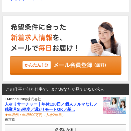
この仕事と似た仕事で、まだあなたが見ていない求人
EMIconsulting株式会社
人材リサーチャー｜年休120日／個人ノルマなし／
残業月5h程度／週2リモートOK／基...
★年収例：年収500万円（入社2年目）...
東京都
気になる！