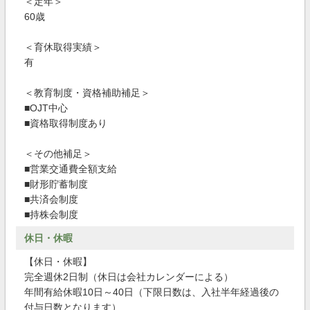
＜定年＞
60歳
＜育休取得実績＞
有
＜教育制度・資格補助補足＞
■OJT中心
■資格取得制度あり
＜その他補足＞
■営業交通費全額支給
■財形貯蓄制度
■共済会制度
■持株会制度
休日・休暇
【休日・休暇】
完全週休2日制（休日は会社カレンダーによる）
年間有給休暇10日～40日（下限日数は、入社半年経過後の
付与日数となります）