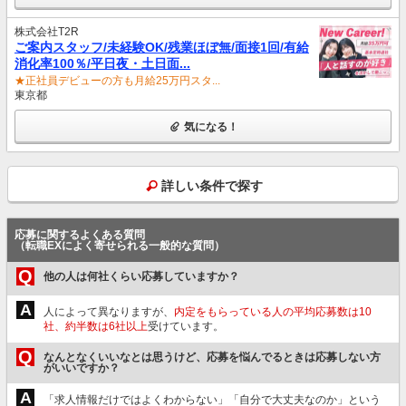
株式会社T2R
ご案内スタッフ/未経験OK/残業ほぼ無/面接1回/有給
消化率100％/平日夜・土日面...
★正社員デビューの方も月給25万円スタ...
東京都
気になる！
詳しい条件で探す
応募に関するよくある質問
（転職EXによく寄せられる一般的な質問）
Q
他の人は何社くらい応募していますか？
A
人によって異なりますが、
内定をもらっている人の平均応募数は10
社、約半数は6社以上
受けています。
Q
なんとなくいいなとは思うけど、応募を悩んでるときは応募しない方
がいいですか？
A
「求人情報だけではよくわからない」「自分で大丈夫なのか」という