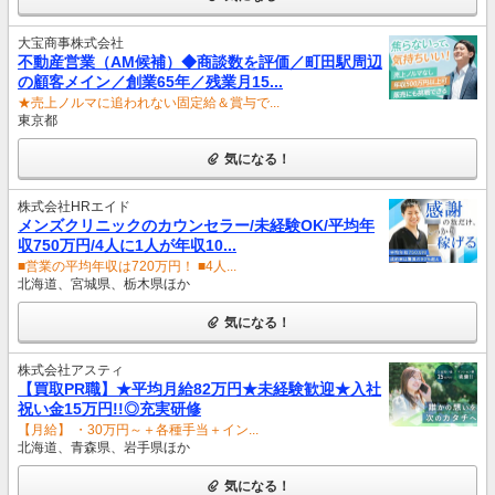
大宝商事株式会社
不動産営業（AM候補）◆商談数を評価／町田駅周辺
の顧客メイン／創業65年／残業月15...
★売上ノルマに追われない固定給＆賞与で...
東京都
気になる！
株式会社HRエイド
メンズクリニックのカウンセラー/未経験OK/平均年
収750万円/4人に1人が年収10...
■営業の平均年収は720万円！ ■4人...
北海道、宮城県、栃木県ほか
気になる！
株式会社アスティ
【買取PR職】★平均月給82万円★未経験歓迎★入社
祝い金15万円!!◎充実研修
【月給】 ・30万円～＋各種手当＋イン...
北海道、青森県、岩手県ほか
気になる！