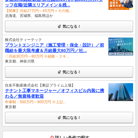
ッフ在籍/近隣エリアメイン＆残...
【関東】月給27万円～45万円＋その他...
北海道、宮城県、福島県ほか
気になる！
株式会社ティーテック
プラントエンジニア（施工管理・保全・設計）／前
職給を最大限考慮＆月給最大80万円／社...
◇月給30万円～80万円 ※経験・スキ...
東京都、神奈川県
気になる！
住友不動産株式会社【東証プライム上場】
テナント工事マネージャー／オフィスビル内装に携
わる／無資格者歓迎
年俸制：500万円～900万円 ※上記...
東京都
気になる！
詳しい条件で探す