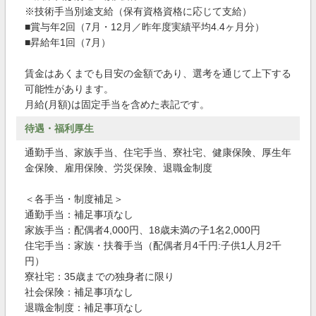
※技術手当別途支給（保有資格資格に応じて支給）
■賞与年2回（7月・12月／昨年度実績平均4.4ヶ月分）
■昇給年1回（7月）
賃金はあくまでも目安の金額であり、選考を通じて上下する
可能性があります。
月給(月額)は固定手当を含めた表記です。
待遇・福利厚生
通勤手当、家族手当、住宅手当、寮社宅、健康保険、厚生年
金保険、雇用保険、労災保険、退職金制度
＜各手当・制度補足＞
通勤手当：補足事項なし
家族手当：配偶者4,000円、18歳未満の子1名2,000円
住宅手当：家族・扶養手当（配偶者月4千円:子供1人月2千
円）
寮社宅：35歳までの独身者に限り
社会保険：補足事項なし
退職金制度：補足事項なし