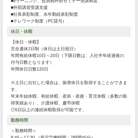
■eラーニング、会員制外部セミナー受講制度
■外部講習受講支援
■社長表彰制度、永年勤続表彰制度
■テレワーク制度（PC貸与）
休日・休暇
【休日・休暇】
完全週休2日制（休日は土日祝日）
年間有給休暇10日～20日（下限日数は、入社半年経過後の
付与日数となります）
年間休日日数120日
※土日に出社した場合は、振替休日を取得することができま
す。
年末年始休暇、有給休暇、産前・産後・育児休暇（多数の取
得実績あり）、介護休暇、慶弔休暇
◎5日以上の連続休暇取得が可能です。
勤務時間
＜勤務時間＞
8:45～17:30 （所定労働時間：7時間45分）