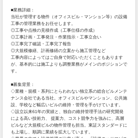
■業務詳細：
当社が管理する物件（オフィスビル・マンション等）の設備
工事の管理業務をお任せします。
◎工事や点検の見積作成（工事仕様の作成）
◎工事計画・工事発注・作業指示・工事立合い
◎工事完了確認・工事完了報告
◎大規模修繕、計画修繕の立案から施工管理など
工事内容によってはご自身で対応いただくこともあります
が、基本的には施工よりも調整業務がメインのポジションで
す。
■募集背景：
◇業種・規模・系列にとらわれない独立系の総合ビルメンテ
ナンス会社である当社。オフィスビルやマンション、公共施
設、学校など幅広いビルの維持・管理を手がけています。
◇設立以来61年の実績と、独自の維持管理手法の研究開発
による高い技術力、 提案力、コスト競争力を強みに、高層
ビルなど大規模ビルの物件管理も担当。東証スタンダードに
も上場し、順調に業績を拡大しています。