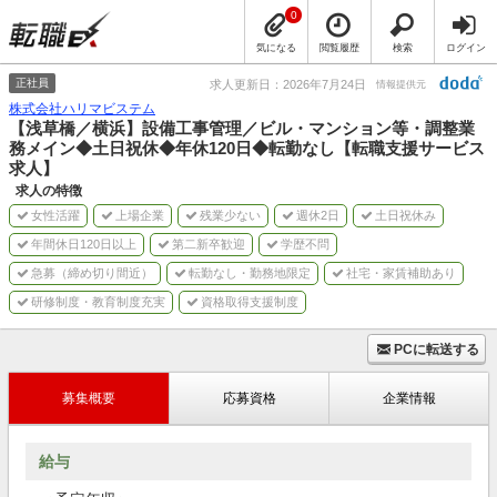
0
気になる
閲覧履歴
検索
ログイン
正社員
求人更新日：2026年7月24日
情報提供元
株式会社ハリマビステム
【浅草橋／横浜】設備工事管理／ビル・マンション等・調整業
務メイン◆土日祝休◆年休120日◆転勤なし【転職支援サービス
求人】
求人の特徴
女性活躍
上場企業
残業少ない
週休2日
土日祝休み
年間休日120日以上
第二新卒歓迎
学歴不問
急募（締め切り間近）
転勤なし・勤務地限定
社宅・家賃補助あり
研修制度・教育制度充実
資格取得支援制度
PCに転送する
募集概要
応募資格
企業情報
給与