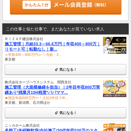
この仕事と似た仕事で、まだあなたが見ていない求人
ＲＩＺＡＰ建設株式会社
施工管理｜月給33.3～66.6万円｜年収400～800万｜
リモート可｜転勤なし｜新...
≪年収400～800万円≫ ◇月給：3...
東京都
気になる！
株式会社ホープハウスシステム 関西支社
施工管理（大規模修繕を担当）｜2年目年収800万実
績あり*残業月15H程度*パパママ...
★想定年収600万円〜！入社2年目で年...
東京都、新潟県、石川県ほか
気になる！
ニッカホーム株式会社
多能工/未経験歓迎/自社施工/20代年収530万のスタ