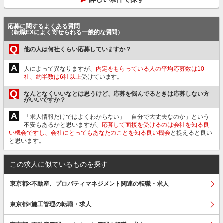
応募に関するよくある質問
（転職EXによく寄せられる一般的な質問）
Q
他の人は何社くらい応募していますか？
A
人によって異なりますが、
内定をもらっている人の平均応募数は10
社、約半数は6社以上
受けています。
Q
なんとなくいいなとは思うけど、応募を悩んでるときは応募しない方
がいいですか？
A
「求人情報だけではよくわからない」「自分で大丈夫なのか」という
不安もあるかと思いますが、
応募して面接を受けるのは会社を知る良
い機会ですし、会社にとってもあなたのことを知る良い機会
と捉えると良い
と思います。
この求人に似ているものを探す
東京都×不動産、プロパティマネジメント関連の転職・求人
東京都×施工管理の転職・求人