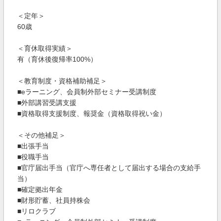
＜定年＞
60歳
＜育休取得実績＞
有（育休後復帰率100%）
＜教育制度・資格補助補足＞
■eラーニング、会員制外部セミナー受講制度
■外部講習受講支援
■資格取得支援制度、報奨金（資格取得祝い金）
＜その他補足＞
■出張手当
■役職手当
■官庁届出手当（官庁へ専任者として届出する場合の支給手
当）
■確定拠出年金
■財形貯蓄、社員持株会
■リロクラブ