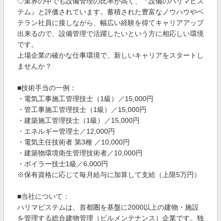
◇業界の中でも設備管理の比率が高く、『設備のハリマビス
テム』と評価されています。蓄積された豊富なノウハウやベ
テラン社員に接しながら、幅広い経験を得てキャリアアップ
出来るので、設備管理で活躍したいという方に相応しい環境
です。
上場企業の確かな仕事環境で、新しいキャリアをスタートし
ませんか？
■技術手当の一例：
・電気工事施工管理技士（1級）／15,000円
・管工事施工管理技士（1級）／15,000円
・建築施工管理技士（1級）／15,000円
・エネルギー管理士／12,000円
・電気主任技術者 第3種 ／10,000円
・建築物環境衛生管理技術者／10,000円
・ボイラー技士1級／6,000円
※保有資格に応じて毎月給与に加算して支給（上限5万円）
■当社について：
ハリマビステムは、首都圏を基盤に2000以上の建物・施設
を管理する総合建物管理（ビルメンテナンス）企業です。独