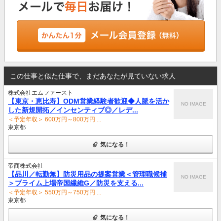
この仕事と似た仕事で、まだあなたが見ていない求人
株式会社エムファースト
【東京・恵比寿】ODM営業経験者歓迎◆人脈を活か
NO IMAGE
した新規開拓／インセンティブ◎／レデ...
＜予定年収＞ 600万円～800万円 ...
東京都
気になる！
帝商株式会社
【品川／転勤無】防災用品の提案営業＜管理職候補
NO IMAGE
＞プライム上場帝国繊維G／防災を支える...
＜予定年収＞ 550万円～750万円 ...
東京都
気になる！