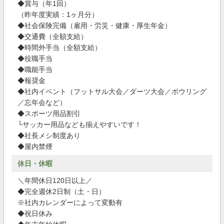
◆賞与（年1回）
（昨年度実績：1ヶ月分）
◆社会保険完備（雇用・労災・健康・厚生年金）
◆交通費（全額支給）
◆時間外手当（全額支給）
◆役職手当
◆職能手当
◆報奨金
◆社内イベント（フットサル大会／ダーツ大会／ボウリング
／忘年会など）
◆スポーツ用品割引
└サッカー用品なども揃えやすいです！
◆社長メシ制度あり
◆屋内禁煙
休日・休暇
＼年間休日120日以上／
◆完全週休2日制（土・日）
※社内カレンダーによって変動有
◆祝日休み