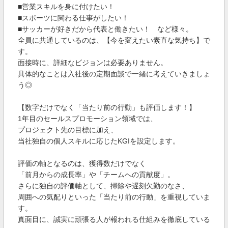
■営業スキルを身に付けたい！
■スポーツに関わる仕事がしたい！
■サッカーが好きだから代表と働きたい！ など様々。
全員に共通しているのは、【今を変えたい素直な気持ち】で
す。
面接時に、詳細なビジョンは必要ありません。
具体的なことは入社後の定期面談で一緒に考えていきましょ
う◎
【数字だけでなく「当たり前の行動」も評価します！】
1年目のセールスプロモーション領域では、
プロジェクト先の目標に加え、
当社独自の個人スキルに応じたKGIを設定します。
評価の軸となるのは、獲得数だけでなく
「前月からの成長率」や「チームへの貢献度」。
さらに独自の評価軸として、掃除や遅刻欠勤のなさ、
周囲への気配りといった「当たり前の行動」を重視していま
す。
真面目に、誠実に頑張る人が報われる仕組みを徹底している