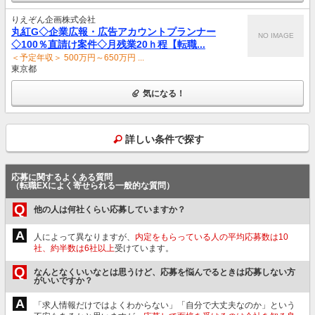
りえぞん企画株式会社
丸紅G◇企業広報・広告アカウントプランナー
NO IMAGE
◇100％直請け案件◇月残業20ｈ程【転職...
＜予定年収＞ 500万円～650万円 ...
東京都
気になる！
詳しい条件で探す
応募に関するよくある質問
（転職EXによく寄せられる一般的な質問）
Q
他の人は何社くらい応募していますか？
A
人によって異なりますが、
内定をもらっている人の平均応募数は10
社、約半数は6社以上
受けています。
Q
なんとなくいいなとは思うけど、応募を悩んでるときは応募しない方
がいいですか？
A
「求人情報だけではよくわからない」「自分で大丈夫なのか」という