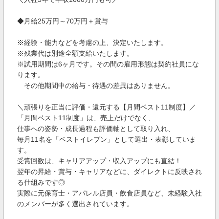
◆月給25万円～70万円＋賞与
※経験・能力などを考慮の上、決定いたします。
※残業代は別途全額支給いたします。
※試用期間は6ヶ月です。その間の雇用形態は契約社員にな
ります。
その他期間中の給与・待遇の差異はありません。
＼頑張りを正当に評価・還元する【月間ベスト11制度】／
「⽉間ベスト11制度」は、売上だけでなく、
仕事への姿勢・成⻑過程も評価軸として取り入れ、
毎⽉11名を「ベストイレブン」として選出・表彰していま
す。
受賞回数は、キャリアアップ・収⼊アップにも直結！
翌年の昇給・賞与・キャリアなどに、ダイレクトに反映され
る仕組みです◎
実際に元保育⼠・アパレル店員・飲⾷店員など、未経験⼊社
のメンバーが多く選出されています。