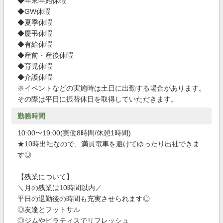
◆年末年始休暇
◆GW休暇
◆夏季休暇
◆慶弔休暇
◆有給休暇
◆産前・産後休暇
◆育児休暇
◆介護休暇
※イベントなどの実施時は土日に出勤する場合があります。
その際は平日に振替休日を取得していただきます。
勤務時間
10:00〜19:00(実働8時間/休憩1時間)
★10時出社なので、満員電車を避けてゆったり出社できま
す◎
【残業について】
＼月の残業は10時間以内／
平日の退勤後の時間も充実させられます◎
◎友達とフットサル
◎ジムやピラティスでリフレッシュ