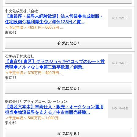
中央化成品株式会社
【東銀座・業界未経験歓迎】法人営業◆合成樹脂・
NO IMAGE
住宅設備◇福利厚生◎／年休123日／賞...
＜予定年収＞ 463万円～600万円 ...
東京都
気になる！
石塚硝子株式会社
【東京/江東区】グラスジョッキやコップのルート営
NO IMAGE
業職◆ノルマなし◆第二新卒歓迎／創業...
＜予定年収＞ 379万円～490万円 ...
東京都
気になる！
株式会社リアライズコーポレーション
【港区六本木】車両仕入・販売・オークション運用
NO IMAGE
担当◆物流業界を支える／中古車販売経験...
＜予定年収＞ 500万円～1,000万...
東京都
気になる！