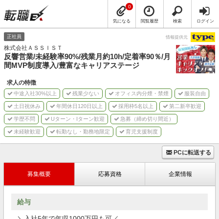
0
気になる
閲覧履歴
検索
ログイン
正社員
情報提供元
株式会社ＡＳＳＩＳＴ
反響営業/未経験率90%/残業月約10h/定着率90％/月
間MVP制度導入/豊富なキャリアステージ
求人の特徴
中途入社30%以上
残業少ない
オフィス内分煙・禁煙
服装自由
土日祝休み
年間休日120日以上
採用枠5名以上
第二新卒歓迎
学歴不問
Uターン・Iターン歓迎
急募（締め切り間近）
未経験歓迎
転勤なし・勤務地限定
育児支援制度
PCに転送する
募集概要
応募資格
企業情報
給与
＼入社5年で年収1000万円も可／