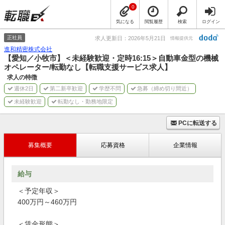
0
気になる
閲覧履歴
検索
ログイン
正社員
求人更新日：2026年5月21日
情報提供元
進和精密株式会社
【愛知／小牧市】＜未経験歓迎・定時16:15＞自動車金型の機械
オペレーター/転勤なし【転職支援サービス求人】
求人の特徴
週休2日
第二新卒歓迎
学歴不問
急募（締め切り間近）
未経験歓迎
転勤なし・勤務地限定
PCに転送する
募集概要
応募資格
企業情報
給与
＜予定年収＞
400万円～460万円
＜賃金形態＞