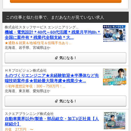
この仕事と似た仕事で、まだあなたが見ていない求人
株式会社スタッフサービス エンジニアリング...
機械・電気設計＊40代～60代活躍＊残業月平均8h＊
全国に案件有＊残業代全額支給＊大...
★通勤＆就業＆地域/住宅＆役職手当あり...
北海道、岩手県、宮城県ほか
気になる！
ＨＲプロビジョン株式会社
ものづくりエンジニア★未経験歓迎★半導体など先
端技術案件多★前給最大限考慮★残業少★...
☆初年度想定年収：300～750万円！...
北海道、東京都、愛知県ほか
気になる！
スクエアプランニング株式会社
自動車業界以外(製造・部品組立・加工)/正社員【人
材紹介】
月収 27万円 〜