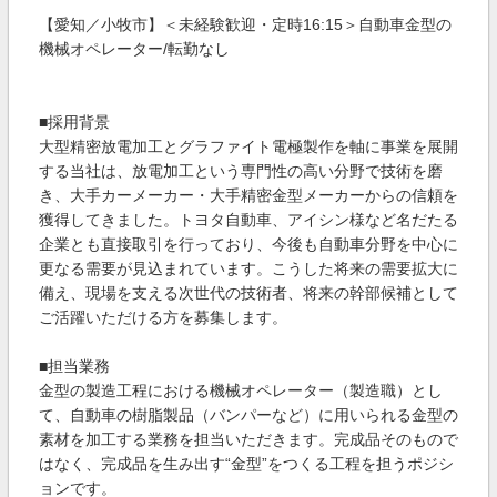
【愛知／小牧市】＜未経験歓迎・定時16:15＞自動車金型の
機械オペレーター/転勤なし
■採用背景
大型精密放電加工とグラファイト電極製作を軸に事業を展開
する当社は、放電加工という専門性の高い分野で技術を磨
き、大手カーメーカー・大手精密金型メーカーからの信頼を
獲得してきました。トヨタ自動車、アイシン様など名だたる
企業とも直接取引を行っており、今後も自動車分野を中心に
更なる需要が見込まれています。こうした将来の需要拡大に
備え、現場を支える次世代の技術者、将来の幹部候補として
ご活躍いただける方を募集します。
■担当業務
金型の製造工程における機械オペレーター（製造職）とし
て、自動車の樹脂製品（バンパーなど）に用いられる金型の
素材を加工する業務を担当いただきます。完成品そのもので
はなく、完成品を生み出す“金型”をつくる工程を担うポジシ
ョンです。