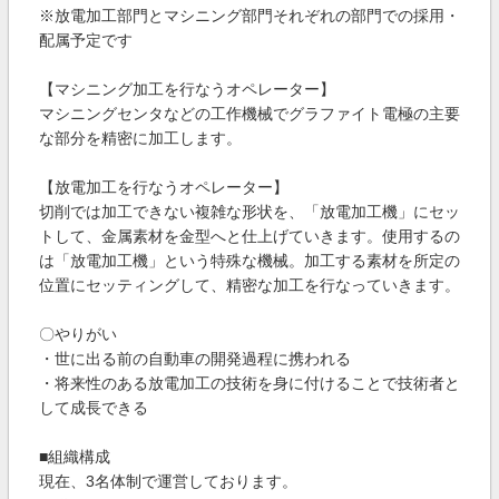
※放電加工部門とマシニング部門それぞれの部門での採用・
配属予定です
【マシニング加工を行なうオペレーター】
マシニングセンタなどの工作機械でグラファイト電極の主要
な部分を精密に加工します。
【放電加工を行なうオペレーター】
切削では加工できない複雑な形状を、「放電加工機」にセッ
トして、金属素材を金型へと仕上げていきます。使用するの
は「放電加工機」という特殊な機械。加工する素材を所定の
位置にセッティングして、精密な加工を行なっていきます。
〇やりがい
・世に出る前の自動車の開発過程に携われる
・将来性のある放電加工の技術を身に付けることで技術者と
して成長できる
■組織構成
現在、3名体制で運営しております。