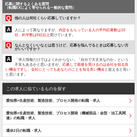
応募に関するよくある質問
（転職EXによく寄せられる一般的な質問）
Q
他の人は何社くらい応募していますか？
A
人によって異なりますが、
内定をもらっている人の平均応募数は10
社、約半数は6社以上
受けています。
Q
なんとなくいいなとは思うけど、応募を悩んでるときは応募しない方
がいいですか？
A
「求人情報だけではよくわからない」「自分で大丈夫なのか」という
不安もあるかと思いますが、
応募して面接を受けるのは会社を知る良
い機会ですし、会社にとってもあなたのことを知る良い機会
と捉えると良い
と思います。
この求人に似ているものを探す
愛知県×生産技術、製造技術、プロセス開発の転職・求人
愛知県×生産技術、製造技術、プロセス開発（機械部品・金型・治工具関
連）の転職・求人
週休2日の転職・求人