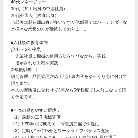
40代マネージャー
30代（加工出身の中途社員）
20代外国人（検査出身）
当部署は製造畑出身が多いですが他部署ではバーテンダーな
ど様々な業種の方が活躍しております。
■入社後の教育体制
[入社～2年程度]
・先輩社員に機械の使用方法を学びながら、実践
・指示された工程を実践
[2年後以降～]
納期管理、品質管理含め上記仕事内容をゆっくり身に付けて
頂きます。
本人の習熟度に合わせて3年から5年程度で1人前になって頂
く予定です。
■４つの働きやすい環境：
（1）最新の工作機械完備
（2）LED照明で明るく、冷暖房完備で快適に
（3）定時が16時15分とワークライフバランス充実
（4）少人数だからこそ、しっかりと給与を社員に還元