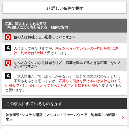
詳しい条件で探す
応募に関するよくある質問
（転職EXによく寄せられる一般的な質問）
Q
他の人は何社くらい応募していますか？
A
人によって異なりますが、
内定をもらっている人の平均応募数は10
社、約半数は6社以上
受けています。
Q
なんとなくいいなとは思うけど、応募を悩んでるときは応募しない方
がいいですか？
A
「求人情報だけではよくわからない」「自分で大丈夫なのか」という
不安もあるかと思いますが、
応募して面接を受けるのは会社を知る良
い機会ですし、会社にとってもあなたのことを知る良い機会
と捉えると良い
と思います。
この求人に似ているものを探す
神奈川県×システム開発（マイコン・ファームウェア・制御系）の転職・
求人