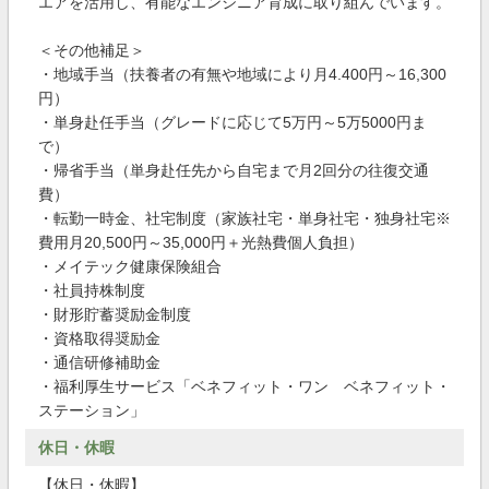
エアを活用し、有能なエンジニア育成に取り組んでいます。
＜その他補足＞
・地域手当（扶養者の有無や地域により月4.400円～16,300
円）
・単身赴任手当（グレードに応じて5万円～5万5000円ま
で）
・帰省手当（単身赴任先から自宅まで月2回分の往復交通
費）
・転勤一時金、社宅制度（家族社宅・単身社宅・独身社宅※
費用月20,500円～35,000円＋光熱費個人負担）
・メイテック健康保険組合
・社員持株制度
・財形貯蓄奨励金制度
・資格取得奨励金
・通信研修補助金
・福利厚生サービス「ベネフィット・ワン ベネフィット・
ステーション」
休日・休暇
【休日・休暇】