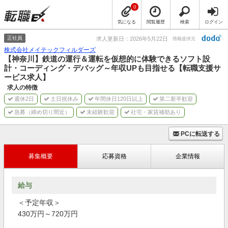
0
気になる
閲覧履歴
検索
ログイン
正社員
求人更新日：2026年5月22日
情報提供元
株式会社メイテックフィルダーズ
【神奈川】鉄道の運行＆運転を仮想的に体験できるソフト設
計・コーディング・デバッグ～年収UPも目指せる【転職支援サ
ービス求人】
求人の特徴
週休2日
土日祝休み
年間休日120日以上
第二新卒歓迎
急募（締め切り間近）
未経験歓迎
社宅・家賃補助あり
PCに転送する
募集概要
応募資格
企業情報
給与
＜予定年収＞
430万円～720万円