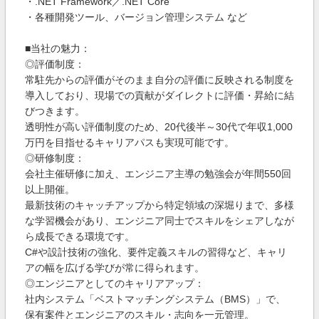
・.NET Framework／.NET Core
・各種開発ツール、バージョン管理システム など
■当社の魅力：
◎評価制度：
常駐先からの評価がそのまま自分の評価に反映される制度を
導入しており、現場での貢献がダイレクトに評価・昇給に結
びつきます。
透明性が高い評価制度のため、20代後半～30代で年収1,000
万円を目指せるキャリアパスも実現可能です。
◎研修制度：
会社主催研修に加え、エンジニア主導の勉強会が年間550回
以上開催。
最新技術のキャッチアップから特定領域の深堀りまで、多様
な学習機会があり、エンジニア同士でスキルをシェアしなが
ら成長できる環境です。
C#や設計技術の強化、要件定義スキルの習得など、キャリ
アの幅を広げる学びが常に得られます。
◎エンジニアとしてのキャリアアップ：
社内システム「ベストマッチングシステム（BMS）」で、
保有案件とエンジニアのスキル・志向を一元管理。