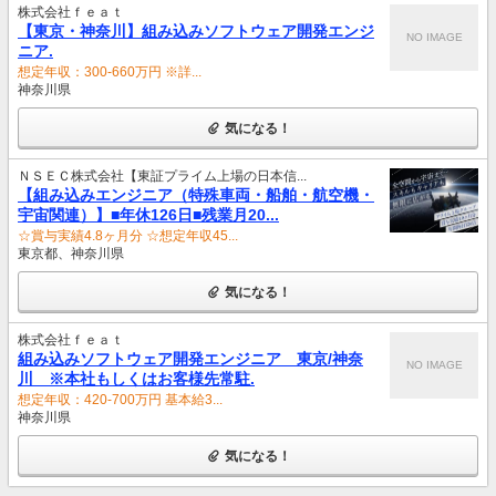
株式会社ｆｅａｔ
【東京・神奈川】組み込みソフトウェア開発エンジ
NO IMAGE
ニア.
想定年収：300-660万円 ※詳...
神奈川県
気になる！
ＮＳＥＣ株式会社【東証プライム上場の日本信...
【組み込みエンジニア（特殊車両・船舶・航空機・
宇宙関連）】■年休126日■残業月20...
☆賞与実績4.8ヶ月分 ☆想定年収45...
東京都、神奈川県
気になる！
株式会社ｆｅａｔ
組み込みソフトウェア開発エンジニア 東京/神奈
NO IMAGE
川 ※本社もしくはお客様先常駐.
想定年収：420-700万円 基本給3...
神奈川県
気になる！