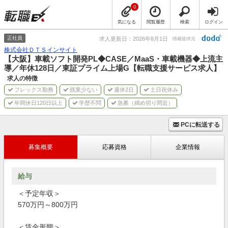
0
気になる
閲覧履歴
検索
ログイン
正社員
求人更新日：2026年8月1日
情報提供元
株式会社ＤＴＳインサイト
【大阪】車載ソフト開発PL◆CASE／MaaS・車載機器◆上流主
導／年休128日／東証プライム上場G【転職支援サービス求人】
求人の特徴
フレックス勤務
残業少ない
週休2日
土日祝休み
年間休日120日以上
学歴不問
急募（締め切り間近）
PCに転送する
募集概要
応募資格
企業情報
給与
＜予定年収＞
570万円～800万円
＜賃金形態＞