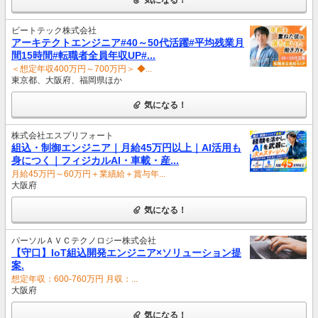
ビートテック株式会社
アーキテクトエンジニア#40～50代活躍#平均残業月
間15時間#転職者全員年収UP#...
＜想定年収400万円～700万円＞ ◆...
東京都、大阪府、福岡県ほか
気になる！
株式会社エスプリフォート
組込・制御エンジニア｜月給45万円以上｜AI活用も
身につく｜フィジカルAI・車載・産...
月給45万円～60万円＋業績給＋賞与年...
大阪府
気になる！
パーソルＡＶＣテクノロジー株式会社
【守口】IoT組込開発エンジニア×ソリューション提
案.
想定年収：600-760万円 月収：...
大阪府
気になる！