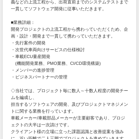
義などの上流工程から、出荷直前までのシステムテストまで
一貫してソフトウェア開発に従事いただきます。
■業務詳細：
開発プロジェクトの上流工程から携わっていただくため、企
画・設計・開発まで一貫して携わっていただきます。
・先行案件の開発
・次世代車両向けサービスの仕様検討
・車載ECU量産開発
(機能開発業務、PMO業務、CI/CD環境構築)
・メンバーの進捗管理
・ビジネスパートナーの管理
◇当社では、プロジェクト毎に数人～十数人程度の開発チー
ムを編成し、
担当するソフトウェアの開発、及びプロジェクトマネジメン
トに関する業務を行っています。
車載メーカー/車載部品メーカーが主要顧客であり、プロジ
ェクトの大半は一次請けです。
クライアント様の立場に立った課題認識と改善提案を強み
に、近い距離で二人三脚でプロジェクトを進めていきます。