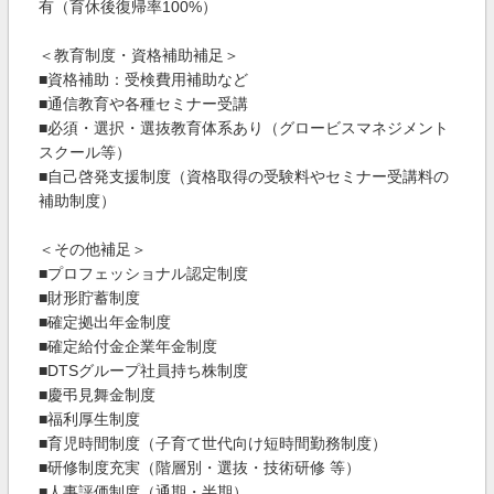
有（育休後復帰率100%）
＜教育制度・資格補助補足＞
■資格補助：受検費用補助など
■通信教育や各種セミナー受講
■必須・選択・選抜教育体系あり（グロービスマネジメント
スクール等）
■自己啓発支援制度（資格取得の受験料やセミナー受講料の
補助制度）
＜その他補足＞
■プロフェッショナル認定制度
■財形貯蓄制度
■確定拠出年金制度
■確定給付金企業年金制度
■DTSグループ社員持ち株制度
■慶弔見舞金制度
■福利厚生制度
■育児時間制度（子育て世代向け短時間勤務制度）
■研修制度充実（階層別・選抜・技術研修 等）
■人事評価制度（通期・半期）