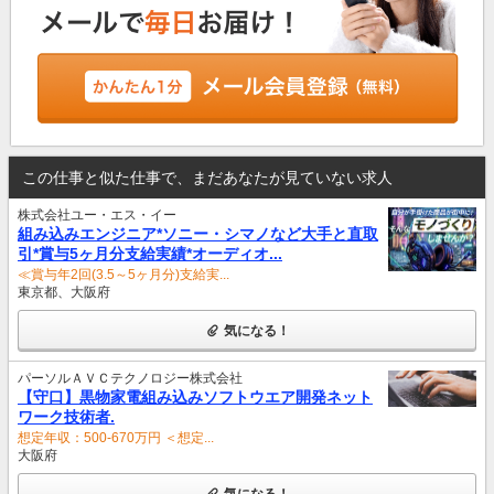
この仕事と似た仕事で、まだあなたが見ていない求人
株式会社ユー・エス・イー
組み込みエンジニア*ソニー・シマノなど大手と直取
引*賞与5ヶ月分支給実績*オーディオ...
≪賞与年2回(3.5～5ヶ月分)支給実...
東京都、大阪府
気になる！
パーソルＡＶＣテクノロジー株式会社
【守口】黒物家電組み込みソフトウエア開発ネット
ワーク技術者.
想定年収：500-670万円 ＜想定...
大阪府
気になる！