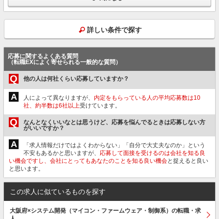
詳しい条件で探す
応募に関するよくある質問
（転職EXによく寄せられる一般的な質問）
Q
他の人は何社くらい応募していますか？
A
人によって異なりますが、
内定をもらっている人の平均応募数は10
社、約半数は6社以上
受けています。
Q
なんとなくいいなとは思うけど、応募を悩んでるときは応募しない方
がいいですか？
A
「求人情報だけではよくわからない」「自分で大丈夫なのか」という
不安もあるかと思いますが、
応募して面接を受けるのは会社を知る良
い機会ですし、会社にとってもあなたのことを知る良い機会
と捉えると良い
と思います。
この求人に似ているものを探す
大阪府×システム開発（マイコン・ファームウェア・制御系）の転職・求
人