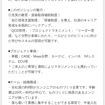
■このポジションの魅力：
◎充実の教育・資格取得補助制度！
「自己啓発支援制度」「研修制度」を整え、社員のキャリア
形成を全面的にバックアップ。
「QCD管理」「プロジェクトマネジメント」「リーダー育
成」など分野が多岐にわたり、一人ひとりのビジョンに向け
た学びやスキルの習得が可能です。
■プロジェクト事例：
・車載：CASE・Maas分野、カーナビ、インパネ、IVIシス
テム、ECU等
＊ご本人のご希望と適性によりマネジメントにも携わってい
ただくことが可能です。
■チーム・組織構成：
・全社員の約8割がエンジニアのものづくり企業です。年齢
層は20代～40代が中心で、ものづくりに熱意のあるエンジ
ニアが揃っています。
・落ち着いて業務に集中することができる環境で、中途入社