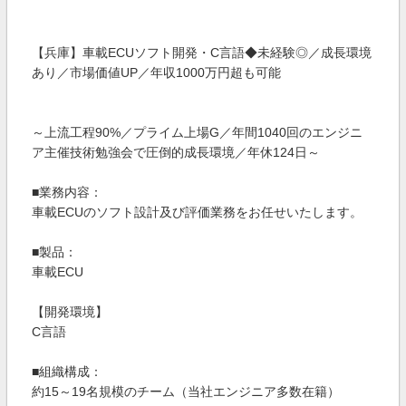
【兵庫】車載ECUソフト開発・C言語◆未経験◎／成長環境
あり／市場価値UP／年収1000万円超も可能
～上流工程90%／プライム上場G／年間1040回のエンジニ
ア主催技術勉強会で圧倒的成長環境／年休124日～
■業務内容：
車載ECUのソフト設計及び評価業務をお任せいたします。
■製品：
車載ECU
【開発環境】
C言語
■組織構成：
約15～19名規模のチーム（当社エンジニア多数在籍）