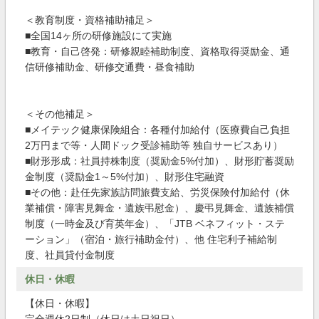
＜教育制度・資格補助補足＞
■全国14ヶ所の研修施設にて実施
■教育・自己啓発：研修親睦補助制度、資格取得奨励金、通
信研修補助金、研修交通費・昼食補助
＜その他補足＞
■メイテック健康保険組合：各種付加給付（医療費自己負担
2万円まで等・人間ドック受診補助等 独自サービスあり）
■財形形成：社員持株制度（奨励金5%付加）、財形貯蓄奨励
金制度（奨励金1～5%付加）、財形住宅融資
■その他：赴任先家族訪問旅費支給、労災保険付加給付（休
業補償・障害見舞金・遺族弔慰金）、慶弔見舞金、遺族補償
制度（一時金及び育英年金）、「JTB ベネフィット・ステ
ーション」（宿泊・旅行補助金付）、他 住宅利子補給制
度、社員貸付金制度
休日・休暇
【休日・休暇】