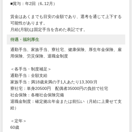
■賞与：年2回（6､12月）
賃金はあくまでも目安の金額であり、選考を通じて上下する
可能性があります。
月給(月額)は固定手当を含めた表記です。
待遇・福利厚生
通勤手当、家族手当、寮社宅、健康保険、厚生年金保険、雇
用保険、労災保険、退職金制度
＜各手当・制度補足＞
通勤手当：全額支給
家族手当：満18歳未満の子1人あたり13,300/月
寮社宅：単身20500円 配偶者35000円の負担で社宅
社会保険：各種社会保険完備
退職金制度：確定拠出年金または前払い（月給に上乗せて支
給）
＜定年＞
60歳