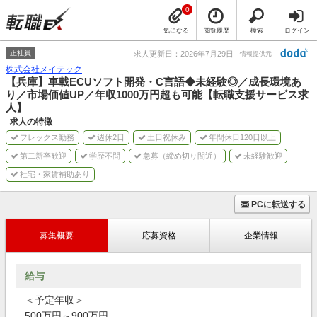
0
気になる
閲覧履歴
検索
ログイン
正社員
求人更新日：2026年7月29日
情報提供元
株式会社メイテック
【兵庫】車載ECUソフト開発・C言語◆未経験◎／成長環境あ
り／市場価値UP／年収1000万円超も可能【転職支援サービス求
人】
求人の特徴
フレックス勤務
週休2日
土日祝休み
年間休日120日以上
第二新卒歓迎
学歴不問
急募（締め切り間近）
未経験歓迎
社宅・家賃補助あり
PCに転送する
募集概要
応募資格
企業情報
給与
＜予定年収＞
500万円～900万円