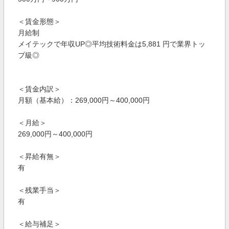
＜賃金形態＞
月給制
メイテックで年収UP◎平均技術料金は5,881 円で業界トッ
プ級◎
＜賃金内訳＞
月額（基本給）：269,000円～400,000円
＜月給＞
269,000円～400,000円
＜昇給有無＞
有
＜残業手当＞
有
＜給与補足＞