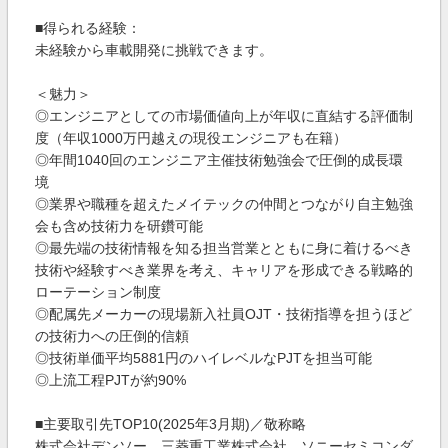
■得られる経験：
未経験から車載開発に挑戦できます。
＜魅力＞
◎エンジニアとしての市場価値向上が年収に直結する評価制
度（年収1000万円越えの現役エンジニアも在籍）
◎年間1040回のエンジニア主催技術勉強会で圧倒的成長環
境
◎業界や職種を超えたメイテックの仲間とつながり自主勉強
会も含め技術力を研鑽可能
◎最先端の技術情報を知る担当営業とともに身に着けるべき
技術や経験すべき業界を考え、キャリアを形成できる戦略的
ローテーション制度
◎配属先メーカーの現場新入社員OJT・技術指導を担うほど
の技術力への圧倒的信頼
◎技術単価平均5881円のハイレベルなPJTを担当可能
◎上流工程PJTが約90%
■主要取引先TOP10(2025年3月期)／敬称略
株式会社デンソー、三菱重工業株式会社、ソニーセミコンダ