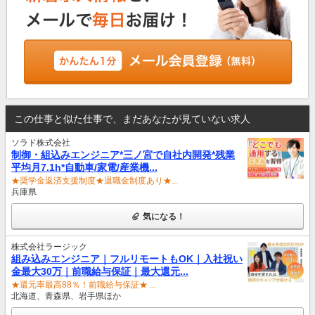
この仕事と似た仕事で、まだあなたが見ていない求人
ソラド株式会社
制御・組込みエンジニア*三ノ宮で自社内開発*残業
平均月7.1h*自動車/家電/産業機...
★奨学金返済支援制度★退職金制度あり★...
兵庫県
気になる！
株式会社ラージック
組み込みエンジニア｜フルリモートもOK｜入社祝い
金最大30万｜前職給与保証｜最大還元...
★還元率最高88％！前職給与保証★ ...
北海道、青森県、岩手県ほか