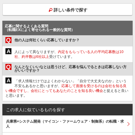
詳しい条件で探す
応募に関するよくある質問
（転職EXによく寄せられる一般的な質問）
Q
他の人は何社くらい応募していますか？
A
人によって異なりますが、
内定をもらっている人の平均応募数は10
社、約半数は6社以上
受けています。
Q
なんとなくいいなとは思うけど、応募を悩んでるときは応募しない方
がいいですか？
A
「求人情報だけではよくわからない」「自分で大丈夫なのか」という
不安もあるかと思いますが、
応募して面接を受けるのは会社を知る良
い機会ですし、会社にとってもあなたのことを知る良い機会
と捉えると良い
と思います。
この求人に似ているものを探す
兵庫県×システム開発（マイコン・ファームウェア・制御系）の転職・求
人