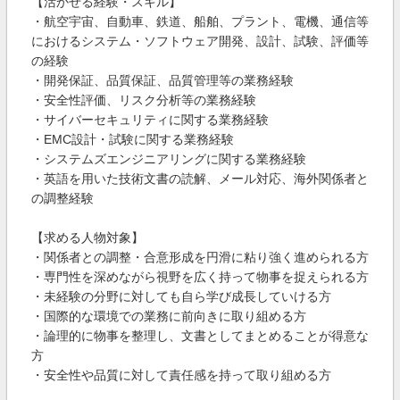
【活かせる経験・スキル】
・航空宇宙、自動車、鉄道、船舶、プラント、電機、通信等
におけるシステム・ソフトウェア開発、設計、試験、評価等
の経験
・開発保証、品質保証、品質管理等の業務経験
・安全性評価、リスク分析等の業務経験
・サイバーセキュリティに関する業務経験
・EMC設計・試験に関する業務経験
・システムズエンジニアリングに関する業務経験
・英語を用いた技術文書の読解、メール対応、海外関係者と
の調整経験
【求める人物対象】
・関係者との調整・合意形成を円滑に粘り強く進められる方
・専門性を深めながら視野を広く持って物事を捉えられる方
・未経験の分野に対しても自ら学び成長していける方
・国際的な環境での業務に前向きに取り組める方
・論理的に物事を整理し、文書としてまとめることが得意な
方
・安全性や品質に対して責任感を持って取り組める方