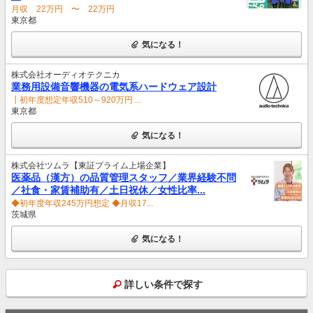
月収 22万円 〜 22万円
東京都
気になる！
株式会社オーディオテクニカ
業務用設備音響機器の電気系ハードウェア設計
┃初年度想定年収510～920万円 ...
東京都
気になる！
株式会社ツムラ【東証プライム上場企業】
医薬品（漢方）の品質管理スタッフ／業界経験不問
／社食・家賃補助有／土日祝休／女性比率...
◆初年度年収245万円想定 ◆月収17...
茨城県
気になる！
詳しい条件で探す