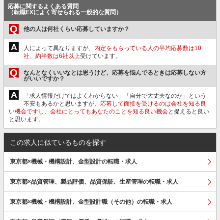
応募に関するよくある質問
（転職EXによく寄せられる一般的な質問）
Q
他の人は何社くらい応募していますか？
A
人によって異なりますが、
内定をもらっている人の平均応募数は10
社、約半数は6社以上
受けています。
Q
なんとなくいいなとは思うけど、応募を悩んでるときは応募しない方
がいいですか？
A
「求人情報だけではよくわからない」「自分で大丈夫なのか」という
不安もあるかと思いますが、
応募して面接を受けるのは会社を知る良
い機会ですし、会社にとってもあなたのことを知る良い機会
と捉えると良い
と思います。
この求人に似ているものを探す
東京都×機械・機構設計、金型設計の転職・求人
東京都×品質管理、製品評価、品質保証、生産管理の転職・求人
東京都×機械・機構設計、金型設計職（その他）の転職・求人