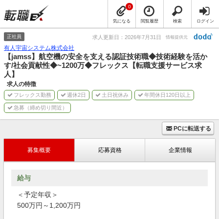
0
気になる
閲覧履歴
検索
ログイン
正社員
求人更新日：2026年7月31日
情報提供元
有人宇宙システム株式会社
【jamss】航空機の安全を支える認証技術職◆技術経験を活か
す/社会貢献性◆~1200万◆フレックス【転職支援サービス求
人】
求人の特徴
フレックス勤務
週休2日
土日祝休み
年間休日120日以上
急募（締め切り間近）
PCに転送する
募集概要
応募資格
企業情報
給与
＜予定年収＞
500万円～1,200万円