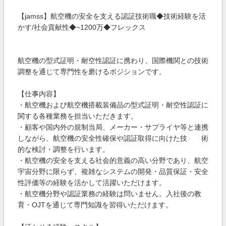
【jamss】航空機の安全を支える認証技術職◆技術経験を活
かす/社会貢献性◆~1200万◆フレックス
航空機の型式証明・耐空性認証に携わり、国際機関との技術
調整を通じて専門性を磨けるポジションです。
【仕事内容】
・航空機および航空機搭載装備品の型式証明・耐空性認証に
関する各種業務を担当いただきます。
・顧客や国内外の規制当局、メーカー・サプライヤ等と連携
しながら、航空機の安全性確保や認証取得に向けた技 術
的な検討・調整を行います。
・航空機の安全を支える社会的意義の高い分野であり、航空
宇宙分野に限らず、複雑なシステムの開発・品質保証・安全
性評価等の経験を活かして活躍いただけます。
・航空機分野や認証業務の経験は問いません。入社後の教
育・OJTを通じて専門知識を習得いただけます。