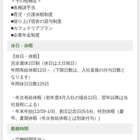
＜その他補足＞
■各種諸手当
■育児・介護休暇制度
■借り上げ宿舎の貸与制度
■カフェテリアプラン
■企業年金制度
休日・休暇
【休日・休暇】
完全週休2日制（休日は土日祝日）
年間有給休暇12日～（下限日数は、入社直後の付与日数と
なります）
年間休日日数125日
・年次有給休暇（初年度4月入社の場合12日、翌年以降は当
社規程による）
・年末年始(12/29-1/3)、創立記念日(5/14)、特別休暇（慶
弔、夏期休暇（年次有給休暇とは別途付与）)
勤務時間
＜労働時間区分＞