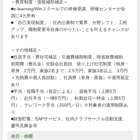
＜教育制度・資格補助補足＞
■e-learning/Winスクールでの研修受講、研修センターが全
国に4カ所有
■「自己実現制度」：社内公募制で業界、分野シフト、工程
アップ、職制変更等自身のやりたいことを叶えるチャンスが
あります
＜その他補足＞
■住居手当・寮社宅補足：引越費補助制度、帰省旅費補助、
初期費（敷礼金）全額会社負担、借り上げ社宅制度（独身・
単身…2万円、家族2名まで…2.5万円、家族3名以上…3万円
＋光熱費※個人負担額）、社員寮（単身・家族）※適用規定
あり
■手当：役職手当（規定による）、資格手当（上限5万
円）、赴任手当（一律8万円）、転勤赴任一時金（上限5万
円）、テレワーク手当（250円／日）※対象者の適用制限あ
り
■財形貯蓄、EAPサービス、社内クラブサークル活動支援、
慶弔見舞金等
休日・休暇