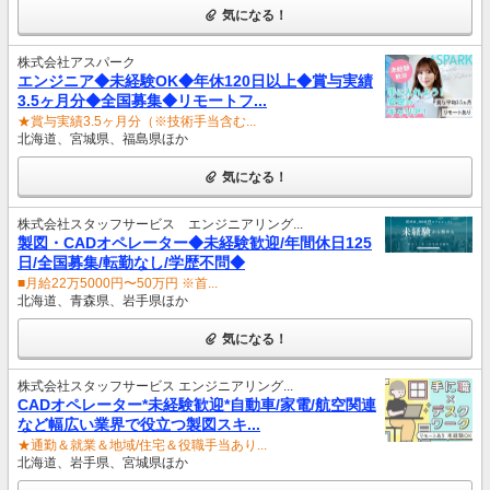
気になる！
株式会社アスパーク
エンジニア◆未経験OK◆年休120日以上◆賞与実績
3.5ヶ月分◆全国募集◆リモートフ...
★賞与実績3.5ヶ月分（※技術手当含む...
北海道、宮城県、福島県ほか
気になる！
株式会社スタッフサービス エンジニアリング...
製図・CADオペレーター◆未経験歓迎/年間休日125
日/全国募集/転勤なし/学歴不問◆
■月給22万5000円〜50万円 ※首...
北海道、青森県、岩手県ほか
気になる！
株式会社スタッフサービス エンジニアリング...
CADオペレーター*未経験歓迎*自動車/家電/航空関連
など幅広い業界で役立つ製図スキ...
★通勤＆就業＆地域/住宅＆役職手当あり...
北海道、岩手県、宮城県ほか