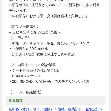
※研修修了約2週間前からWinスクール新宿校にて集合研修
を行います。
※集合研修における寮、交通費は会社で負担します。
《研修後の配属先》
～自動車業界における設計業務～
（1）部品設計
・樹脂，ダイキャスト，板金 部品の3Dモデリング
・上記部品の2D図面作成
・設計および設計変更に関連する資料作成
（2）自動車シートの設計業務
・シート各種部品の設計変更対応
・BOMメンテナンス
・2D、3D CAD（CATIA V5）でのモデリング、作図
【チーム／組織構成】
募集職種
技術職（電気、電子、機械）
>
機械・機構設計、金型設計
>