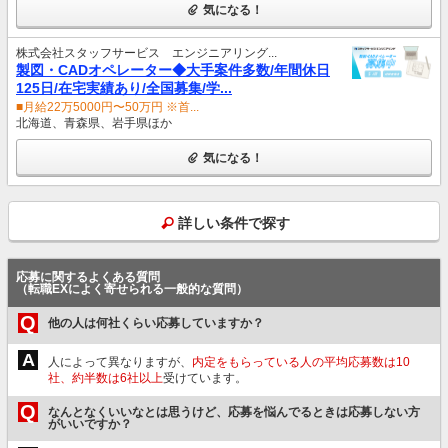
気になる！
株式会社スタッフサービス エンジニアリング...
製図・CADオペレーター◆大手案件多数/年間休日
125日/在宅実績あり/全国募集/学...
■月給22万5000円〜50万円 ※首...
北海道、青森県、岩手県ほか
気になる！
詳しい条件で探す
応募に関するよくある質問
（転職EXによく寄せられる一般的な質問）
Q
他の人は何社くらい応募していますか？
A
人によって異なりますが、
内定をもらっている人の平均応募数は10
社、約半数は6社以上
受けています。
Q
なんとなくいいなとは思うけど、応募を悩んでるときは応募しない方
がいいですか？