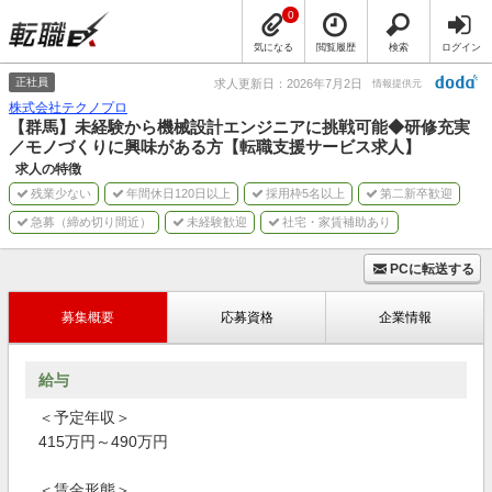
0
気になる
閲覧履歴
検索
ログイン
正社員
求人更新日：2026年7月2日
情報提供元
株式会社テクノプロ
【群馬】未経験から機械設計エンジニアに挑戦可能◆研修充実
／モノづくりに興味がある方【転職支援サービス求人】
求人の特徴
残業少ない
年間休日120日以上
採用枠5名以上
第二新卒歓迎
急募（締め切り間近）
未経験歓迎
社宅・家賃補助あり
PCに転送する
募集概要
応募資格
企業情報
給与
＜予定年収＞
415万円～490万円
＜賃金形態＞