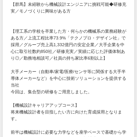
【群馬】未経験から機械設計エンジニアに挑戦可能◆研修充
実／モノづくりに興味がある方
【理工系の学校を卒業した方・何らかの機械系の業務経験が
ある方／上流工程比率73.9%「テクノプロ・デザイン社」で
採用／グループ売上高1,332億円の安定企業／大手企業を中
心に取引社数約850社／研修充実／実績に応じた評価体制あ
り◎／勤務地相談可／社員の持ち家比率6割以上】
大手メーカー（自動車/家電/医療/センサ等に関係する大手半
導体メーカーなど）を中心に技術ソリューションを提供する
当社
今回は、集合型の研修をご用意しました。
【機械設計キャリアアップコース】
将来機械設計者を目指したい方に向けた育成採用となりま
す。
前半は機械設計に必要な力学などを座学ベースで基礎から学