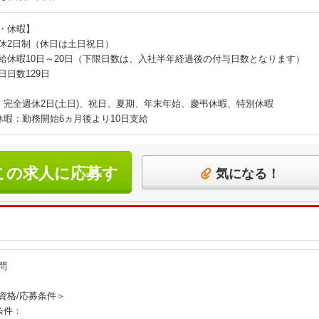
・休暇】
休2日制（休日は土日祝日）
給休暇10日～20日（下限日数は、入社半年経過後の付与日数となります）
日日数129日
：完全週休2日(土日)、祝日、夏期、年末年始、慶弔休暇、特別休暇
休暇：勤務開始6ヵ月後より10日支給
この求人に応募す
気になる！
る
問
資格/応募条件＞
条件：