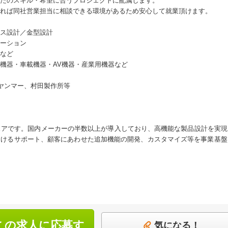
たのスキル・希望に合うプロジェクトに配属します。
れば同社営業担当に相談できる環境があるため安心して就業頂けます。
ス設計／金型設計
ーション
など
機器・車載機器・AV機器・産業用機器など
ヤンマー、村田製作所等
ェアです。国内メーカーの半数以上が導入しており、高機能な製品設計を実
おけるサポート、顧客にあわせた追加機能の開発、カスタマイズ等を事業基盤
この求人に応募す
気になる！