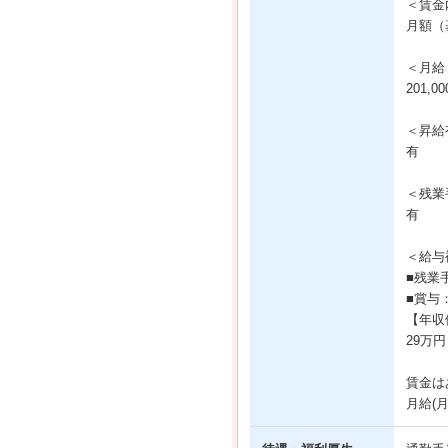
＜賃金
月額（基
＜月給
201,0
＜昇給
有
＜残業
有
＜給与
■残業
■賞与
【年収例
29万円
賃金は
月給(