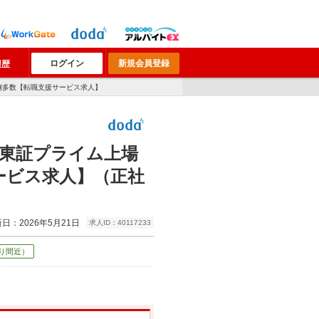
ログイン
新規会員登録
履歴
事例多数【転職支援サービス求人】
※東証プライム上場
ービス求人】（正社
日：2026年5月21日
求人ID：40117233
り間近）