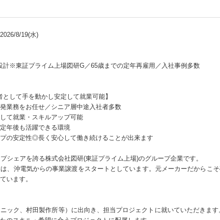
26/8/19(水)
械設計※東証プライム上場図研G／65歳までの定年再雇用／入社事例多数
術者として手を動かし安定して就業可能】
発業務をお任せ／シニア層中途入社者多数
して就業・スキルアップ可能
定年後も活躍できる環境
プの安定性◎長く安心して働き続けることが出来ます
ップシェアを誇る株式会社図研(東証プライム上場)のグループ企業です。
業は、沖電気からの事業譲渡をスタートとしています。元メーカーだからこそ
ています。
ニック、村田製作所等）に出向き、担当プロジェクトに就いていただきます。