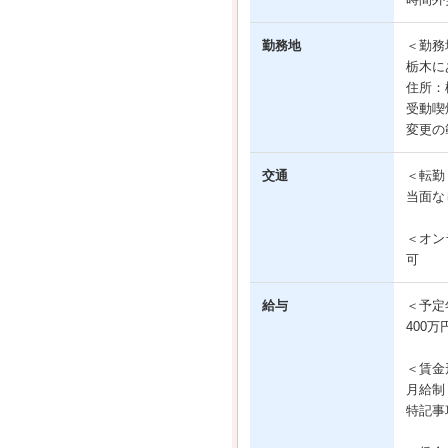
勤務地
＜勤務
栃木に
住所：
受動喫
変更の
交通
＜転勤
当面な
＜オン
可
給与
＜予定
400万
＜賃金
月給制
特記事