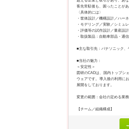
超える企業と取引があり、あな
客先常駐後も、困ったことがあ
〈具体的には〉
・筐体設計／機構設計／ハーネ
・モデリング／実験／シミュレ
・評価等の試作設計／量産設計
・取扱製品：自動車部品・通信
■主な取引先：パナソニック、
■当社の魅力：
＜安定性＞
図研のCADは、国内トップシ
ウェアです。導入後の利用に
展開をしております。
変更の範囲：会社の定める業務
【チーム／組織構成】