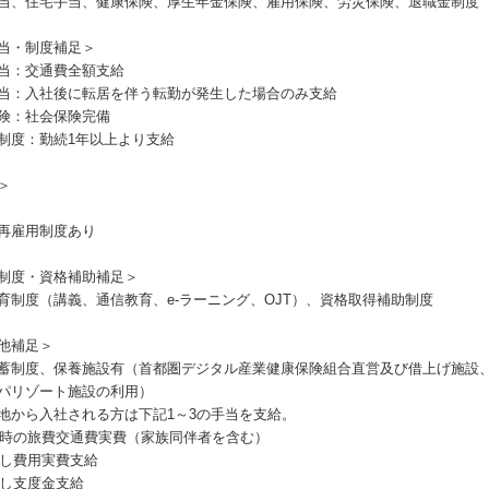
当、住宅手当、健康保険、厚生年金保険、雇用保険、労災保険、退職金制度
当・制度補足＞
当：交通費全額支給
当：入社後に転居を伴う転勤が発生した場合のみ支給
険：社会保険完備
制度：勤続1年以上より支給
＞
再雇用制度あり
制度・資格補助補足＞
育制度（講義、通信教育、e-ラーニング、OJT）、資格取得補助制度
他補足＞
蓄制度、保養施設有（首都圏デジタル産業健康保険組合直営及び借上げ施設
パリゾート施設の利用）
地から入社される方は下記1～3の手当を支給。
新任時の旅費交通費実費（家族同伴者を含む）
引越し費用実費支給
引越し支度金支給