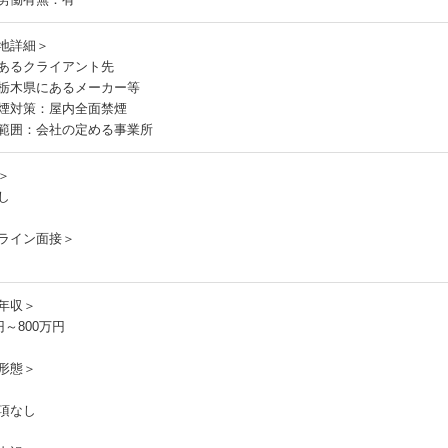
地詳細＞
あるクライアント先
栃木県にあるメーカー等
煙対策：屋内全面禁煙
範囲：会社の定める事業所
＞
し
ライン面接＞
年収＞
円～800万円
形態＞
項なし