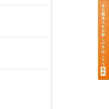
非
公
開
求
人
を
お
探
し
の
方
は
こ
ち
ら
無
料