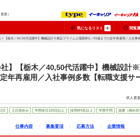
9 更新）
気になるリスト
閲覧
0
報
> 【栃木／40,50代活躍中】機械設計※東証プライム上場図研G／65歳までの定年再雇用／入社
社】【栃木／40,50代活躍中】機械設計
の定年再雇用／入社事例多数【転職支援サ
求人更新
2日
土日祝休み
年間休日120日以上
採用枠5名以上
学歴不問
急募（締め切
仕事内容
/
募集要項
/
応募方法
/
企業情報