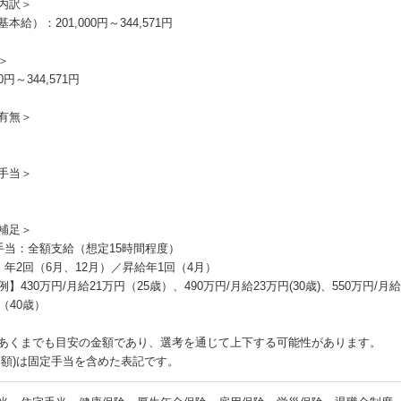
内訳＞
本給）：201,000円～344,571円
＞
00円～344,571円
有無＞
手当＞
補足＞
手当：全額支給（想定15時間程度）
：年2回（6月、12月）／昇給年1回（4月）
】430万円/月給21万円（25歳）、490万円/月給23万円(30歳)、550万円/月
（40歳）
あくまでも目安の金額であり、選考を通じて上下する可能性があります。
月額)は固定手当を含めた表記です。