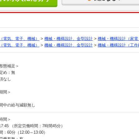
る
（電気、電子、機械）
>
機械・機構設計、金型設計
>
機械・機構設計（家電
（電気、電子、機械）
>
機械・機構設計、金型設計
>
機械・機構設計（工作
員
形態補足＞
定め：無
項なし
期間＞
間中の給与減額無し
時間＞
～17:45 （所定労働時間：7時間45分）
：60分（12:00～13:00）
労働有無：有