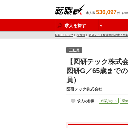
536,097
求人数
件（8/
転職EX
求人を探す
転職EXトップ
>
栃木県
>
図研テック株式会社の求人情
正社員
【図研テック株式会
図研G／65歳まで
員）
図研テック株式会社
求人の特徴
残業少ない
週休