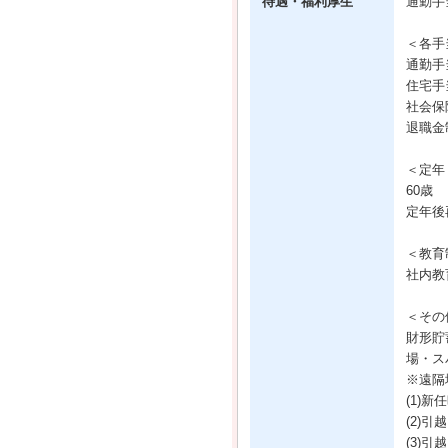
待遇・福利厚生
通勤手
＜各手
通勤手
住宅手
社会保
退職金
＜定年
60歳
定年後
＜教育
社内教
＜その
財形貯
場・ス
※遠隔
(1)
(2)
(3)