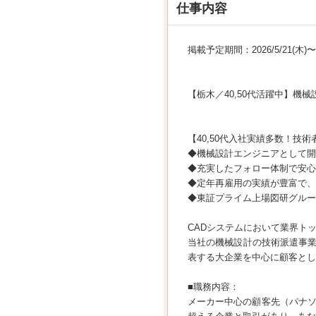
仕事内容
掲載予定期間：2026/5/21(木)〜20
【栃木／40,50代活躍中】機
【40,50代入社実績多数！技
◆機械設計エンジニアとして開
◆充実したフォロー体制で安心
◆定年再雇用の実績が豊富で、
◆東証プライム上場図研グルー
CADシステムにおいて業界ト
当社の機械設計の技術派遣事
表する大企業を中心に顧客とし
■職務内容：
メーカー中心の顧客先（パナソ