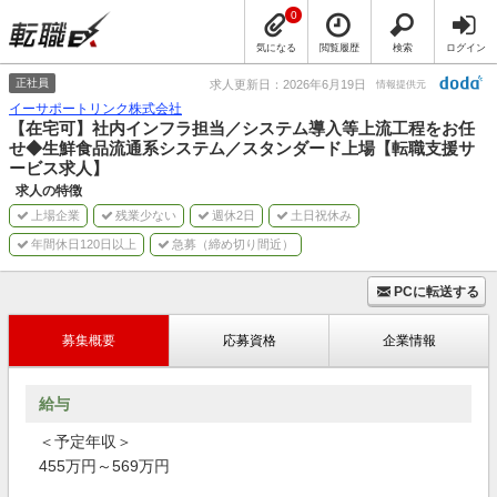
0
気になる
閲覧履歴
検索
ログイン
正社員
求人更新日：2026年6月19日
情報提供元
イーサポートリンク株式会社
【在宅可】社内インフラ担当／システム導入等上流工程をお任
せ◆生鮮食品流通系システム／スタンダード上場【転職支援サ
ービス求人】
求人の特徴
上場企業
残業少ない
週休2日
土日祝休み
年間休日120日以上
急募（締め切り間近）
PCに転送する
募集概要
応募資格
企業情報
給与
＜予定年収＞
455万円～569万円