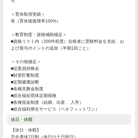
可
＜育休取得実績＞
有（育休後復帰率100%）
＜教育制度・資格補助補足＞
■資格リスト内（200件程度）合格者に受験料金を支給、お
よび賞与ポイントの追加（半期1回ごと）
＜その他補足＞
■従業員持株会
■財形貯蓄制度
■定期健康診断
■各種見舞金制度
■総合福祉団体定期保険
■各種祝金制度（結婚、出産、 入学）
■総合福利厚生サービス（ベネフィットワン）
休日・休暇
【休日・休暇】
完全週休2日制（休日は土日祝日）