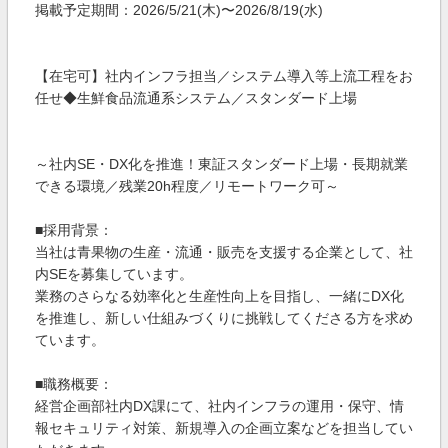
掲載予定期間：2026/5/21(木)〜2026/8/19(水)
【在宅可】社内インフラ担当／システム導入等上流工程をお
任せ◆生鮮食品流通系システム／スタンダード上場
～社内SE・DX化を推進！東証スタンダード上場・長期就業
できる環境／残業20h程度／リモートワーク可～
■採用背景：
当社は青果物の生産・流通・販売を支援する企業として、社
内SEを募集しています。
業務のさらなる効率化と生産性向上を目指し、一緒にDX化
を推進し、新しい仕組みづくりに挑戦してくださる方を求め
ています。
■職務概要：
経営企画部社内DX課にて、社内インフラの運用・保守、情
報セキュリティ対策、新規導入の企画立案などを担当してい