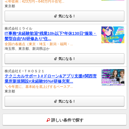
≪年収例：423万円～640万円※住宅...
東京都
気になる！
株式会社ミライル
IT事務*未経験歓迎*残業10h以下*年休130日*服装・
髪型自由*AI研修あり*住...
全国の各拠点（東京・埼玉・新潟・福岡・...
埼玉県、東京都、新潟県ほか
気になる！
株式会社Ｅ−ＴＨＯＳ２１
テクニカルサポート#ドローン&アプリ支援#関西営
業所新規開設#未経験95%#研修充実...
＼今年度に、基本給を底上げするベースア...
東京都
気になる！
詳しい条件で探す