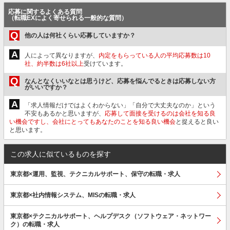
応募に関するよくある質問
（転職EXによく寄せられる一般的な質問）
Q
他の人は何社くらい応募していますか？
A
人によって異なりますが、
内定をもらっている人の平均応募数は10
社、約半数は6社以上
受けています。
Q
なんとなくいいなとは思うけど、応募を悩んでるときは応募しない方
がいいですか？
A
「求人情報だけではよくわからない」「自分で大丈夫なのか」という
不安もあるかと思いますが、
応募して面接を受けるのは会社を知る良
い機会ですし、会社にとってもあなたのことを知る良い機会
と捉えると良い
と思います。
この求人に似ているものを探す
東京都×運用、監視、テクニカルサポート、保守の転職・求人
東京都×社内情報システム、MISの転職・求人
東京都×テクニカルサポート、ヘルプデスク（ソフトウェア・ネットワー
ク）の転職・求人