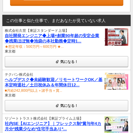
この仕事と似た仕事で、まだあなたが見ていない求人
株式会社久世【東証スタンダード上場】
自社開発エンジニア◆上場×創業90年超の安定企業
◆残業ほぼ無◆池袋の本社勤務◆定時1...
★想定年収：500万円～600万円 ★...
東京都
気になる！
テクバン株式会社
ヘルプデスク◆未経験歓迎／リモートワークOK／基
本定時退社／土日祝休み＆年間休日12...
■月給242,800円以上＋諸手当＋賞...
東京都
気になる！
リゾートトラスト株式会社【東証プライム上場】
社内SE【AIエンジニア】｜フレックス制*賞与年4カ
月分*残業少なめ*住宅手当あり*...