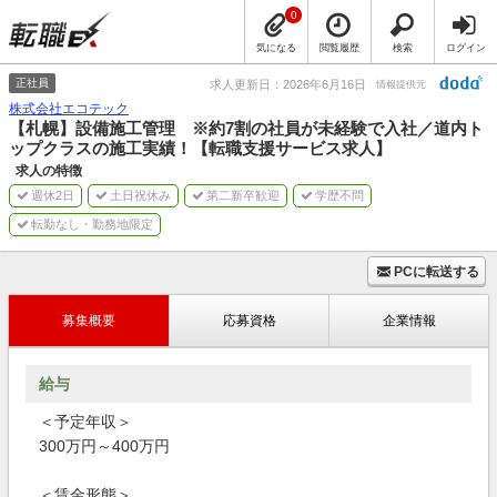
0
気になる
閲覧履歴
検索
ログイン
正社員
求人更新日：2026年6月16日
情報提供元
株式会社エコテック
【札幌】設備施工管理 ※約7割の社員が未経験で入社／道内ト
ップクラスの施工実績！【転職支援サービス求人】
求人の特徴
週休2日
土日祝休み
第二新卒歓迎
学歴不問
転勤なし・勤務地限定
PCに転送する
募集概要
応募資格
企業情報
給与
＜予定年収＞
300万円～400万円
＜賃金形態＞