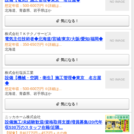
NO IMAGE
想定年収：500-600万円 ※詳細は...
北海道、青森県、岩手県ほか
気になる！
株式会社ＴＫテクノサービス
電気主任技術者◆北海道/宮城/東京/大阪/愛知/福岡◆
NO IMAGE
想定年収：350-650万円 ※詳細は...
北海道
気になる！
株式会社塩浜工業
設備【機械・空調・衛生】施工管理◆東京 名古屋
NO IMAGE
◆
想定年収：500-600万円 ※詳細は...
北海道、青森県、岩手県ほか
気になる！
ニッカホーム株式会社
設備施工/未経験歓迎/資格取得支援/増員募集/20代年
収530万のスタッフ在籍/近隣...
【関東】月給27万円～45万円＋その他...