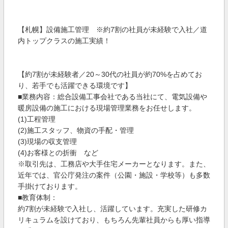
【札幌】設備施工管理 ※約7割の社員が未経験で入社／道
内トップクラスの施工実績！
【約7割が未経験者／20～30代の社員が約70%を占めてお
り、若手でも活躍できる環境です】
■業務内容：総合設備工事会社である当社にて、電気設備や
暖房設備の施工における現場管理業務をお任せします。
(1)工程管理
(2)施工スタッフ、物資の手配・管理
(3)現場の収支管理
(4)お客様との折衝 など
※取引先は、工務店や大手住宅メーカーとなります。また、
近年では、官公庁発注の案件（公園・施設・学校等）も多数
手掛けております。
■教育体制：
約7割が未経験で入社し、活躍しています。充実した研修カ
リキュラムを設けており、もちろん先輩社員からも厚い指導