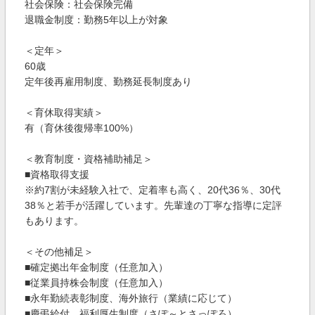
社会保険：社会保険完備
退職金制度：勤務5年以上が対象
＜定年＞
60歳
定年後再雇用制度、勤務延長制度あり
＜育休取得実績＞
有（育休後復帰率100%）
＜教育制度・資格補助補足＞
■資格取得支援
※約7割が未経験入社で、定着率も高く、20代36％、30代
38％と若手が活躍しています。先輩達の丁寧な指導に定評
もあります。
＜その他補足＞
■確定拠出年金制度（任意加入）
■従業員持株会制度（任意加入）
■永年勤続表彰制度、海外旅行（業績に応じて）
■慶弔給付、福利厚生制度（さぽ～とさっぽろ）