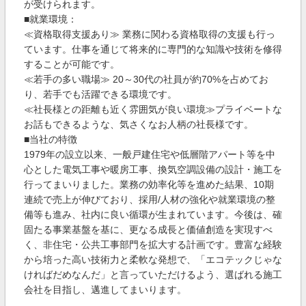
が受けられます。
■就業環境：
≪資格取得支援あり≫ 業務に関わる資格取得の支援も行っ
ています。仕事を通じて将来的に専門的な知識や技術を修得
することが可能です。
≪若手の多い職場≫ 20～30代の社員が約70%を占めてお
り、若手でも活躍できる環境です。
≪社長様との距離も近く雰囲気が良い環境≫プライベートな
お話もできるような、気さくなお人柄の社長様です。
■当社の特徴
1979年の設立以来、一般戸建住宅や低層階アパート等を中
心とした電気工事や暖房工事、換気空調設備の設計・施工を
行ってまいりました。業務の効率化等を進めた結果、10期
連続で売上が伸びており、採用/人材の強化や就業環境の整
備等も進み、社内に良い循環が生まれています。今後は、確
固たる事業基盤を基に、更なる成長と価値創造を実現すべ
く、非住宅・公共工事部門を拡大する計画です。豊富な経験
から培った高い技術力と柔軟な発想で、「エコテックじゃな
ければだめなんだ」と言っていただけるよう、選ばれる施工
会社を目指し、邁進してまいります。