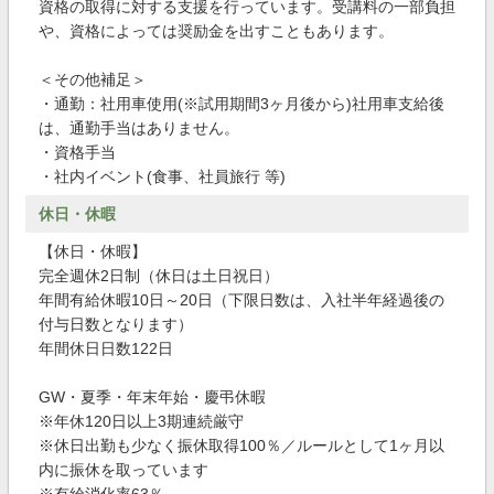
資格の取得に対する支援を行っています。受講料の一部負担
や、資格によっては奨励金を出すこともあります。
＜その他補足＞
・通勤：社用車使用(※試用期間3ヶ月後から)社用車支給後
は、通勤手当はありません。
・資格手当
・社内イベント(食事、社員旅行 等)
休日・休暇
【休日・休暇】
完全週休2日制（休日は土日祝日）
年間有給休暇10日～20日（下限日数は、入社半年経過後の
付与日数となります）
年間休日日数122日
GW・夏季・年末年始・慶弔休暇
※年休120日以上3期連続厳守
※休日出勤も少なく振休取得100％／ルールとして1ヶ月以
内に振休を取っています