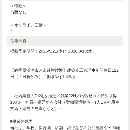
＜転勤＞
当面なし
＜オンライン面接＞
可
仕事内容
掲載予定期間：2026/5/21(木)〜2026/8/19(水)
【静岡県沼津市／未経験歓迎】建築施工管理◆年間休日122
日（土日祝休み）／働きやすい環境
～社内業務のDX化を推進／残業22H／出張ゼロ／代休取得
100％／社員へ還元する会社（労働環境整備・1人1台社用車
支給・給与の見直しなど）～
■事業の魅力
当社は、学校、保育園、店舗、銀行などの公共施設や民間施