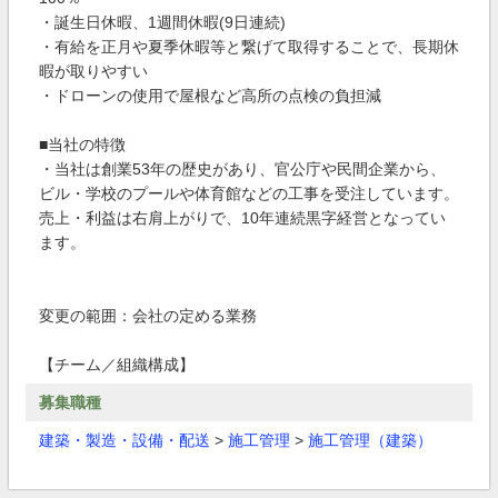
・誕生日休暇、1週間休暇(9日連続)
・有給を正月や夏季休暇等と繋げて取得することで、長期休
暇が取りやすい
・ドローンの使用で屋根など高所の点検の負担減
■当社の特徴
・当社は創業53年の歴史があり、官公庁や民間企業から、
ビル・学校のプールや体育館などの工事を受注しています。
売上・利益は右肩上がりで、10年連続黒字経営となってい
ます。
変更の範囲：会社の定める業務
【チーム／組織構成】
募集職種
建築・製造・設備・配送
>
施工管理
>
施工管理（建築）