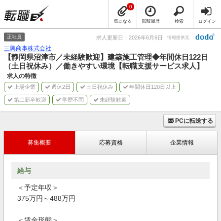
0
気になる
閲覧履歴
検索
ログイン
正社員
求人更新日：2026年6月6日
情報提供元
三興商事株式会社
【静岡県沼津市／未経験歓迎】建築施工管理◆年間休日122日
（土日祝休み）／働きやすい環境【転職支援サービス求人】
求人の特徴
上場企業
週休2日
土日祝休み
年間休日120日以上
第二新卒歓迎
学歴不問
未経験歓迎
PCに転送する
募集概要
応募資格
企業情報
給与
＜予定年収＞
375万円～488万円
＜賃金形態＞