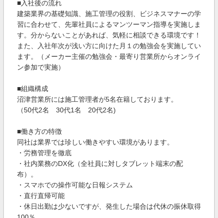
■入社後の流れ
建築業界の基礎知識、施工管理の役割、ビジネスマナーの学
習に合わせて、先輩社員によるマンツーマン指導を実施しま
す。分からないことがあれば、気軽に相談できる環境です！
また、入社年次が浅い方に向けた月１の勉強会を実施してい
ます。（メーカー主催の勉強会・最寄り営業所からオンライ
ン参加で実施）
■組織構成
沼津営業所には施工管理者が5名在籍しております。
（50代2名 30代1名 20代2名)
■働き方の特徴
同社は業界では珍しい働きやすい環境があります。
・労務管理を徹底
・社内業務のDX化（全社員に対しタブレット端末の配
布）。
・スマホでの操作可能な日報システム
・直行直帰可能
・休日出勤は少ないですが、発生した場合は代休の振休取得
100％