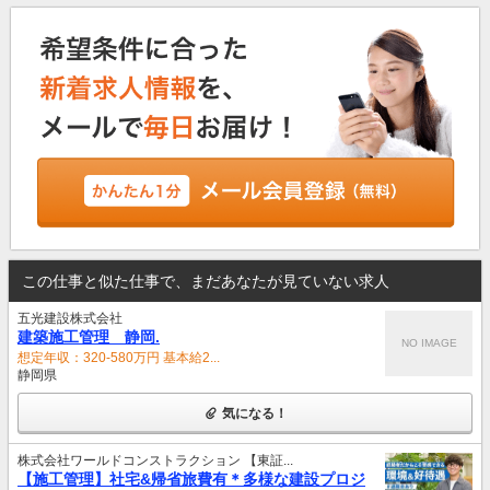
この仕事と似た仕事で、まだあなたが見ていない求人
五光建設株式会社
建築施工管理 静岡.
NO IMAGE
想定年収：320-580万円 基本給2...
静岡県
気になる！
株式会社ワールドコンストラクション 【東証...
【施工管理】社宅&帰省旅費有＊多様な建設プロジ