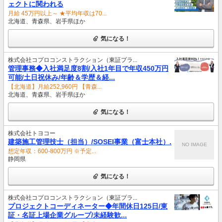
ェクトに関われる
月給 45万円以上～ ★平均年収は70...
北海道、青森県、岩手県ほか
気になる！
株式会社コプロコンストラクション（東証プラ...
管理事務◆入社満足度8割/入社1年目で年収450万円
可能/土日祝休み/年齢＆学歴＆経...
【北海道】月給252,960円 【青森...
北海道、青森県、岩手県ほか
気になる！
株式会社トヨコー
建築施工管理技士（担当）/SOSEI事業（富士本社）.
NO IMAGE
想定年収：600-800万円 ※予定...
静岡県
気になる！
株式会社コプロコンストラクション（東証プラ...
プロジェクトコーディネーター◆年間休日125日/東
証・名証上場企業グループ/未経験歓...