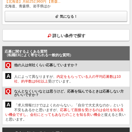
【北海道】月給252,960円 【青森...
北海道、青森県、岩手県ほか
気になる！
詳しい条件で探す
応募に関するよくある質問
（転職EXによく寄せられる一般的な質問）
Q
他の人は何社くらい応募していますか？
A
人によって異なりますが、
内定をもらっている人の平均応募数は10
社、約半数は6社以上
受けています。
Q
なんとなくいいなとは思うけど、応募を悩んでるときは応募しない方
がいいですか？
A
「求人情報だけではよくわからない」「自分で大丈夫なのか」という
不安もあるかと思いますが、
応募して面接を受けるのは会社を知る良
い機会ですし、会社にとってもあなたのことを知る良い機会
と捉えると良い
と思います。