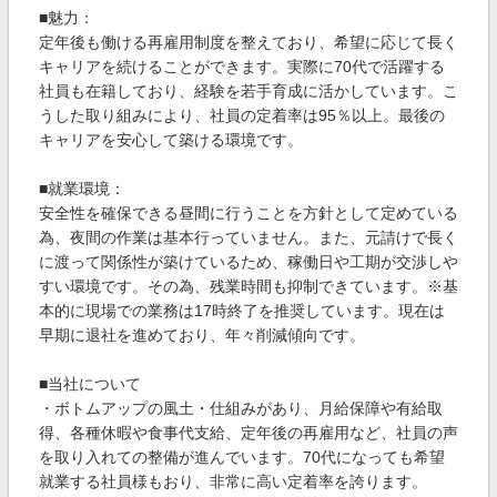
■魅力：
定年後も働ける再雇用制度を整えており、希望に応じて長く
キャリアを続けることができます。実際に70代で活躍する
社員も在籍しており、経験を若手育成に活かしています。こ
うした取り組みにより、社員の定着率は95％以上。最後の
キャリアを安心して築ける環境です。
■就業環境：
安全性を確保できる昼間に行うことを方針として定めている
為、夜間の作業は基本行っていません。また、元請けで長く
に渡って関係性が築けているため、稼働日や工期が交渉しや
すい環境です。その為、残業時間も抑制できています。※基
本的に現場での業務は17時終了を推奨しています。現在は
早期に退社を進めており、年々削減傾向です。
■当社について
・ボトムアップの風土・仕組みがあり、月給保障や有給取
得、各種休暇や食事代支給、定年後の再雇用など、社員の声
を取り入れての整備が進んでいます。70代になっても希望
就業する社員様もおり、非常に高い定着率を誇ります。