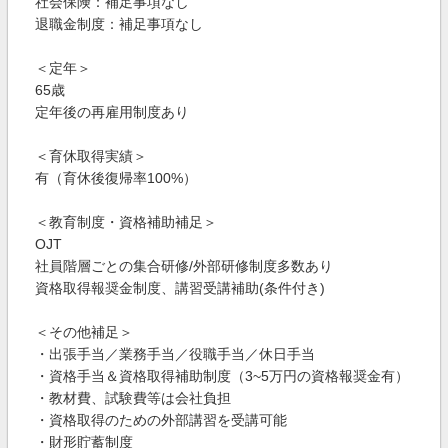
社会保険：補足事項なし
退職金制度：補足事項なし
＜定年＞
65歳
定年後の再雇用制度あり
＜育休取得実績＞
有（育休後復帰率100%）
＜教育制度・資格補助補足＞
OJT
社員階層ごとの集合研修/外部研修制度多数あり
資格取得報奨金制度、講習受講補助(条件付き)
＜その他補足＞
・出張手当／業務手当／役職手当／休日手当
・資格手当＆資格取得補助制度（3~5万円の資格報奨金有）
・教材費、試験費等は会社負担
・資格取得のための外部講習を受講可能
・財形貯蓄制度