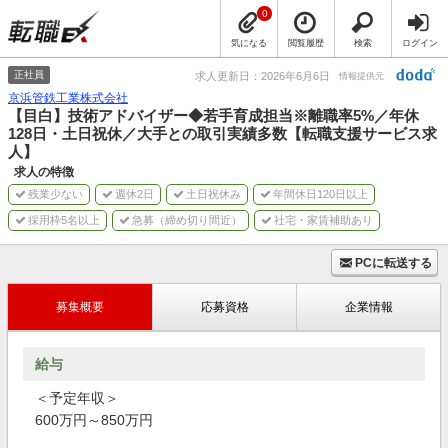
0
気になる
閲覧履歴
検索
ログイン
正社員
求人更新日：2026年6月6日
情報提供元
京浜管鉄工業株式会社
【目白】技術アドバイザー◆若手育成担当※離職率5%／年休
128日・土日祝休／大手との取引実績多数【転職支援サービス求
人】
求人の特徴
残業少ない
週休2日
土日祝休み
年間休日120日以上
採用枠5名以上
急募（締め切り間近）
社宅・家賃補助あり
PCに転送する
募集概要
応募資格
企業情報
給与
＜予定年収＞
600万円～850万円