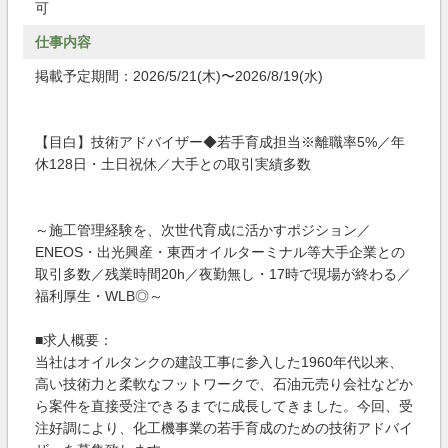
可
仕事内容
掲載予定期間：2026/5/21(木)〜2026/8/19(水)
【目白】技術アドバイザー◆若手育成担当※離職率5%／年
休128日・土日祝休／大手との取引実績多数
～施工管理経験を、次世代育成に活かすポジション／
ENEOS・出光興産・東西オイルターミナル等大手企業との
取引多数／残業時間20h／夜勤無し・17時で現場が終わる／
福利厚生・WLB◎～
■求人概要：
当社はオイルタンクの建設工事に参入した1960年代以来、
高い技術力と柔軟なフットワークで、石油元売り会社などか
ら案件を直接受注できるまでに成長してきました。今回、受
注好調により、化工機事業の若手育成のための技術アドバイ