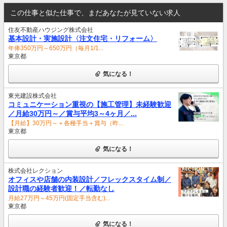
この仕事と似た仕事で、まだあなたが見ていない求人
住友不動産ハウジング株式会社
基本設計・実施設計〈注文住宅・リフォーム〉
年俸350万円～650万円（毎月1/1...
東京都
気になる！
東光建設株式会社
コミュニケーション重視の【施工管理】未経験歓迎
／月給30万円～／賞与平均3～4ヶ月／...
【月給】30万円～＋各種手当＋賞与（昨...
東京都
気になる！
株式会社レクション
オフィスや店舗の内装設計／フレックスタイム制／
設計職の経験者歓迎！／転勤なし
月給27万円～45万円(固定手当含む)...
東京都
気になる！