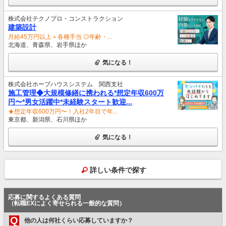
株式会社テクノプロ・コンストラクション
建築設計
月給45万円以上＋各種手当 ◎年齢・...
北海道、青森県、岩手県ほか
気になる！
株式会社ホープハウスシステム 関西支社
施工管理◆大規模修繕に携われる*想定年収600万
円〜*男女活躍中*未経験スタート歓迎...
★想定年収600万円〜！入社2年目で年...
東京都、新潟県、石川県ほか
気になる！
詳しい条件で探す
応募に関するよくある質問
（転職EXによく寄せられる一般的な質問）
Q
他の人は何社くらい応募していますか？