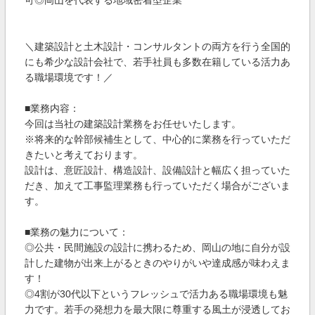
可◎岡山を代表する地域密着型企業
＼建築設計と土木設計・コンサルタントの両方を行う全国的
にも希少な設計会社で、若手社員も多数在籍している活力あ
る職場環境です！／
■業務内容：
今回は当社の建築設計業務をお任せいたします。
※将来的な幹部候補生として、中心的に業務を行っていただ
きたいと考えております。
設計は、意匠設計、構造設計、設備設計と幅広く担っていた
だき、加えて工事監理業務も行っていただく場合がございま
す。
■業務の魅力について：
◎公共・民間施設の設計に携わるため、岡山の地に自分が設
計した建物が出来上がるときのやりがいや達成感が味わえま
す！
◎4割が30代以下というフレッシュで活力ある職場環境も魅
力です。若手の発想力を最大限に尊重する風土が浸透してお