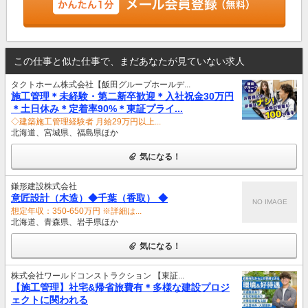
この仕事と似た仕事で、まだあなたが見ていない求人
タクトホーム株式会社【飯田グループホールデ...
施工管理＊未経験・第二新卒歓迎＊入社祝金30万円
＊土日休み＊定着率90%＊東証プライ...
◇建築施工管理経験者 月給29万円以上...
北海道、宮城県、福島県ほか
気になる！
鎌形建設株式会社
意匠設計（木造）◆千葉（香取） ◆
NO IMAGE
想定年収：350-650万円 ※詳細は...
北海道、青森県、岩手県ほか
気になる！
株式会社ワールドコンストラクション 【東証...
【施工管理】社宅&帰省旅費有＊多様な建設プロジ
ェクトに関われる