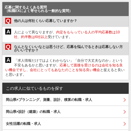
応募に関するよくある質問
（転職EXによく寄せられる一般的な質問）
Q
他の人は何社くらい応募していますか？
A
人によって異なりますが、
内定をもらっている人の平均応募数は10
社、約半数は6社以上
受けています。
Q
なんとなくいいなとは思うけど、応募を悩んでるときは応募しない方
がいいですか？
A
「求人情報だけではよくわからない」「自分で大丈夫なのか」という
不安もあるかと思いますが、
応募して面接を受けるのは会社を知る良
い機会ですし、会社にとってもあなたのことを知る良い機会
と捉えると良い
と思います。
この求人に似ているものを探す
岡山県×プランニング、測量、設計、積算の転職・求人
岡山県×設計（建築）の転職・求人
女性活躍の転職・求人