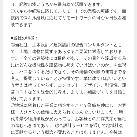
り、経験の浅いうちから最前線で活躍できます。
◎スキルや経験に応じて、リモートでの業務の可能です。面
接内でスキル経験に応じてリモートワークの可否や日数を相
談できます。
■当社の特徴：
◎当社は、土木設計／建築設計の総合コンサルタントとし
て、土地／建物に関するあらゆるご要望に対応しておりま
す。「全ての建築物には目的があり、その目的を達成する為
にはどんな機能性を建築物に与えていけばいいのか」を重視
し、ハコをつくるだけでなく、その建物の実際の運営までを
考え、提案していることが特徴です。単に建てればいいとい
う考えは持っておらず、コンセプト、デザイン、利便性、運
営コストなどを総合的に考え、よりよい施設づくりを目指し
続けております。
◎地域に密着した事業に精進することで業績を伸ばし、お客
様一人ひとりの信頼に支えられて歩んでまいりました。 時
代背景や経済環境が変わっても、お客様との共存共栄が当社
の進むべき道であり、 総合設計サービスを通して地域社会
に貢献するという概念が変わることはありません。今後は