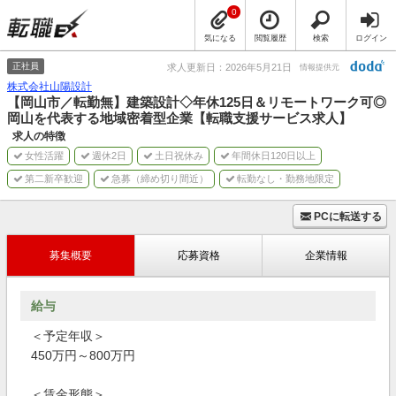
0
気になる
閲覧履歴
検索
ログイン
正社員
求人更新日：2026年5月21日
情報提供元
株式会社山陽設計
【岡山市／転勤無】建築設計◇年休125日＆リモートワーク可◎
岡山を代表する地域密着型企業【転職支援サービス求人】
求人の特徴
女性活躍
週休2日
土日祝休み
年間休日120日以上
第二新卒歓迎
急募（締め切り間近）
転勤なし・勤務地限定
PCに転送する
募集概要
応募資格
企業情報
給与
＜予定年収＞
450万円～800万円
＜賃金形態＞