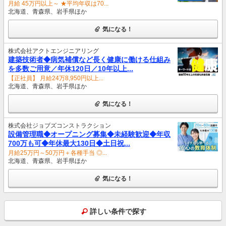
月給 45万円以上～ ★平均年収は70...
北海道、青森県、岩手県ほか
気になる！
株式会社アクトエンジニアリング
建築技術者◆病気補償など長く健康に働ける仕組み
を多数ご用意／年休120日／10年以上...
【正社員】 月給24万8,950円以上...
北海道、青森県、岩手県ほか
気になる！
株式会社ジョブズコンストラクション
設備管理職◆オープニング募集◆未経験歓迎◆年収
700万も可◆年休最大130日◆土日祝...
月給25万円～50万円＋各種手当 ◎...
北海道、青森県、岩手県ほか
気になる！
詳しい条件で探す