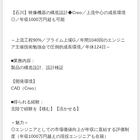
【石川】映像機器の構造設計◆Creo／上流中心の成長環境
◎／年収1000万円超も可能
～上流工程90%／プライム上場G／年間1040回のエンジニ
ア主催技術勉強会で圧倒的成長環境／年休124日～
■業務内容：
製品の構造設計、設計検証
【開発環境】
CAD（Creo）
■得られる経験：
北陸で経験を【積む】【活かせる】
＜魅力＞
◎エンジニアとしての市場価値向上が年収に直結する評価制
度（年収1000万円越えの現役エンジニアも在籍）