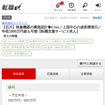
0
気になる
閲覧履歴
検索
ログイン
正社員
求人更新日：2026年7月29日
情報提供元
株式会社メイテック
【石川】映像機器の構造設計◆Creo／上流中心の成長環境◎／
年収1000万円超も可能【転職支援サービス求人】
求人の特徴
フレックス勤務
週休2日
土日祝休み
年間休日120日以上
第二新卒歓迎
学歴不問
急募（締め切り間近）
社宅・家賃補助あり
PCに転送する
募集概要
応募資格
企業情報
給与
＜予定年収＞
500万円～900万円