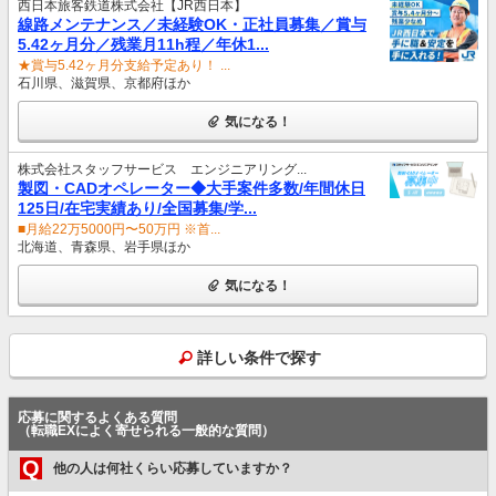
西日本旅客鉄道株式会社【JR西日本】
線路メンテナンス／未経験OK・正社員募集／賞与
5.42ヶ月分／残業月11h程／年休1...
★賞与5.42ヶ月分支給予定あり！ ...
石川県、滋賀県、京都府ほか
気になる！
株式会社スタッフサービス エンジニアリング...
製図・CADオペレーター◆大手案件多数/年間休日
125日/在宅実績あり/全国募集/学...
■月給22万5000円〜50万円 ※首...
北海道、青森県、岩手県ほか
気になる！
詳しい条件で探す
応募に関するよくある質問
（転職EXによく寄せられる一般的な質問）
Q
他の人は何社くらい応募していますか？