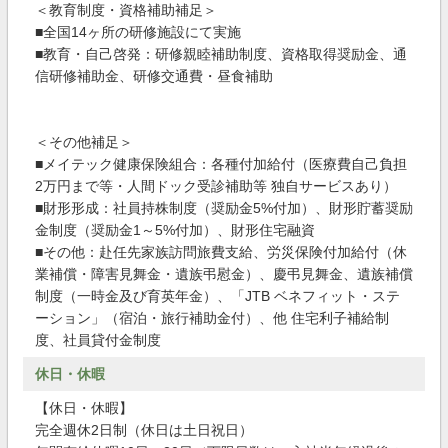
＜教育制度・資格補助補足＞
■全国14ヶ所の研修施設にて実施
■教育・自己啓発：研修親睦補助制度、資格取得奨励金、通
信研修補助金、研修交通費・昼食補助
＜その他補足＞
■メイテック健康保険組合：各種付加給付（医療費自己負担
2万円まで等・人間ドック受診補助等 独自サービスあり）
■財形形成：社員持株制度（奨励金5%付加）、財形貯蓄奨励
金制度（奨励金1～5%付加）、財形住宅融資
■その他：赴任先家族訪問旅費支給、労災保険付加給付（休
業補償・障害見舞金・遺族弔慰金）、慶弔見舞金、遺族補償
制度（一時金及び育英年金）、「JTB ベネフィット・ステ
ーション」（宿泊・旅行補助金付）、他 住宅利子補給制
度、社員貸付金制度
休日・休暇
【休日・休暇】
完全週休2日制（休日は土日祝日）