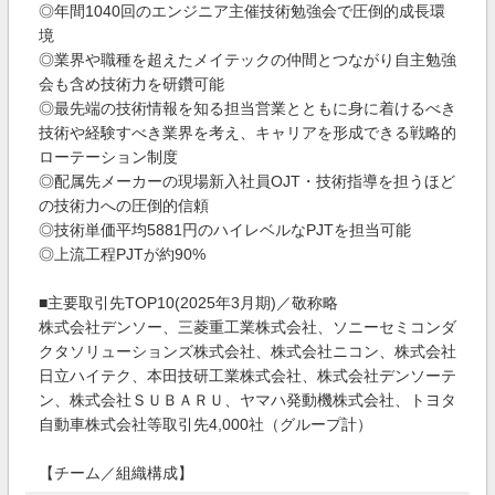
◎年間1040回のエンジニア主催技術勉強会で圧倒的成長環
境
◎業界や職種を超えたメイテックの仲間とつながり自主勉強
会も含め技術力を研鑽可能
◎最先端の技術情報を知る担当営業とともに身に着けるべき
技術や経験すべき業界を考え、キャリアを形成できる戦略的
ローテーション制度
◎配属先メーカーの現場新入社員OJT・技術指導を担うほど
の技術力への圧倒的信頼
◎技術単価平均5881円のハイレベルなPJTを担当可能
◎上流工程PJTが約90%
■主要取引先TOP10(2025年3月期)／敬称略
株式会社デンソー、三菱重工業株式会社、ソニーセミコンダ
クタソリューションズ株式会社、株式会社ニコン、株式会社
日立ハイテク、本田技研工業株式会社、株式会社デンソーテ
ン、株式会社ＳＵＢＡＲＵ、ヤマハ発動機株式会社、トヨタ
自動車株式会社等取引先4,000社（グループ計）
【チーム／組織構成】