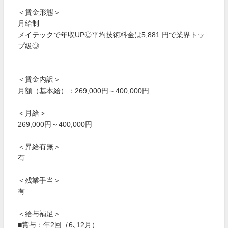
＜賃金形態＞
月給制
メイテックで年収UP◎平均技術料金は5,881 円で業界トッ
プ級◎
＜賃金内訳＞
月額（基本給）：269,000円～400,000円
＜月給＞
269,000円～400,000円
＜昇給有無＞
有
＜残業手当＞
有
＜給与補足＞
■賞与：年2回（6､12月）