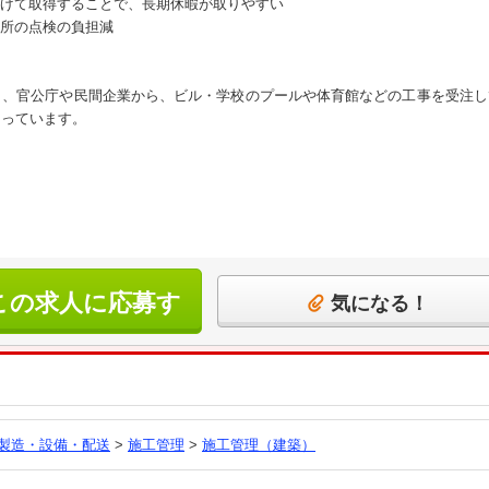
げて取得することで、長期休暇が取りやすい
所の点検の負担減
り、官公庁や民間企業から、ビル・学校のプールや体育館などの工事を受注
なっています。
この求人に応募す
気になる！
る
製造・設備・配送
>
施工管理
>
施工管理（建築）