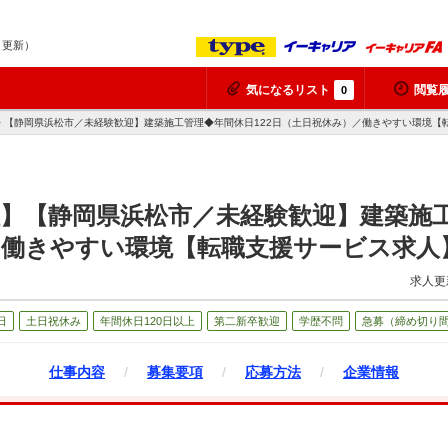
8 更新）
気になるリスト
閲覧
0
> 【静岡県浜松市／未経験歓迎】建築施工管理◆年間休日122日（土日祝休み）／働きやすい環境【
】【静岡県浜松市／未経験歓迎】建築施工
／働きやすい環境【転職支援サービス求人
求人更
日
土日祝休み
年間休日120日以上
第二新卒歓迎
学歴不問
急募（締め切り
仕事内容
/
募集要項
/
応募方法
/
企業情報