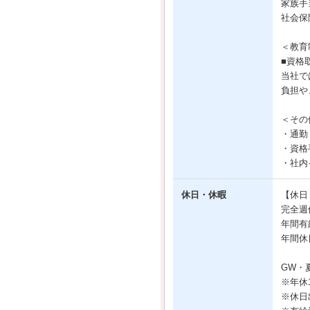
家族手当
社会保
＜教育
■資格
当社で
負担や
＜その
・通勤
・資格
・社内
休日・休暇
【休日
完全週
年間有
年間休
GW・
※年休
※休日