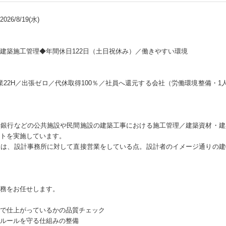
26/8/19(水)
建築施工管理◆年間休日122日（土日祝休み）／働きやすい環境
業22H／出張ゼロ／代休取得100％／社員へ還元する会社（労働環境整備・1
、銀行などの公共施設や民間施設の建築工事における施工管理／建築資材・建
トを実施しています。
トは、設計事務所に対して直接営業をしている点。設計者のイメージ通りの建
務をお任せします。
で仕上がっているかの品質チェック
ルールを守る仕組みの整備