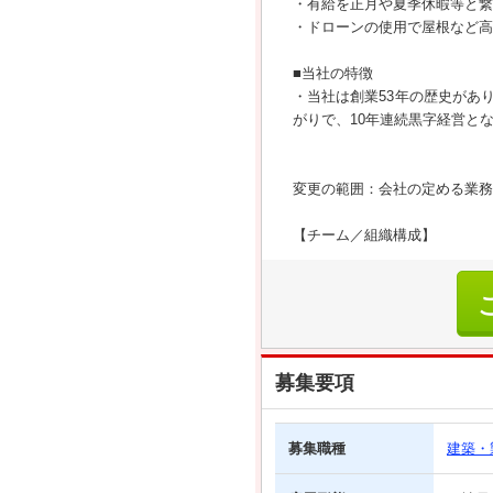
・有給を正月や夏季休暇等と繋
・ドローンの使用で屋根など高
■当社の特徴
・当社は創業53年の歴史があ
がりで、10年連続黒字経営と
変更の範囲：会社の定める業務
【チーム／組織構成】
募集要項
募集職種
建築・