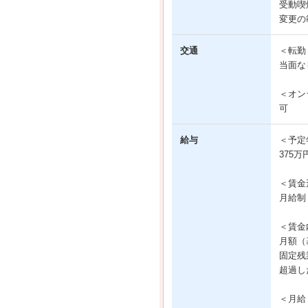
受動喫
変更の
交通
＜転勤
当面な
＜オン
可
給与
＜予定
375万
＜賃金
月給制
＜賃金
月額（基
固定残業
超過し
＜月給