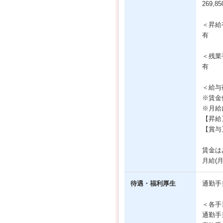
269,
＜昇給
有
＜残業
有
＜給与
※賃金
※月給
【昇給】
【賞与
賃金は
月給(
待遇・福利厚生
通勤手
＜各手
通勤手