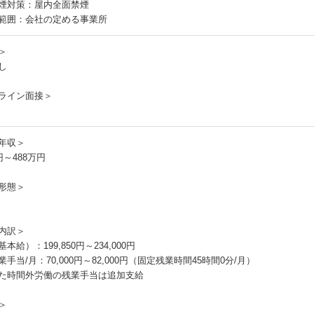
煙対策：屋内全面禁煙
範囲：会社の定める事業所
＞
し
ライン面接＞
年収＞
円～488万円
形態＞
内訳＞
本給）：199,850円～234,000円
手当/月：70,000円～82,000円（固定残業時間45時間0分/月）
た時間外労働の残業手当は追加支給
＞