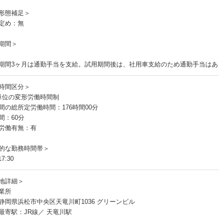
員
形態補足＞
定め：無
期間＞
期間3ヶ月は通勤手当を支給。試用期間後は、社用車支給のため通勤手当はあ
時間区分＞
単位の変形労働時間制
間の総所定労働時間：176時間00分
間：60分
労働有無：有
的な勤務時間帯＞
7:30
地詳細＞
業所
静岡県浜松市中央区天竜川町1036 グリーンビル
最寄駅：JR線／ 天竜川駅