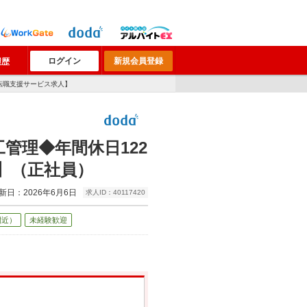
ログイン
新規会員登録
履歴
転職支援サービス求人】
管理◆年間休日122
】（正社員）
新日：2026年6月6日
求人ID：40117420
間近）
未経験歓迎