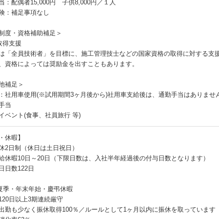
：配偶者15,000円 子供8,000円／１人
険：補足事項なし
制度・資格補助補足＞
取得支援
は「全員技術者」を目標に、施工管理技士などの国家資格の取得に対する支
、資格によっては奨励金を出すこともあります。
他補足＞
：社用車使用(※試用期間3ヶ月後から)社用車支給後は、通勤手当はありませ
手当
イベント(食事、社員旅行 等)
・休暇】
休2日制（休日は土日祝日）
給休暇10日～20日（下限日数は、入社半年経過後の付与日数となります）
日日数122日
夏季・年末年始・慶弔休暇
120日以上3期連続厳守
出勤も少なく振休取得100％／ルールとして1ヶ月以内に振休を取っています