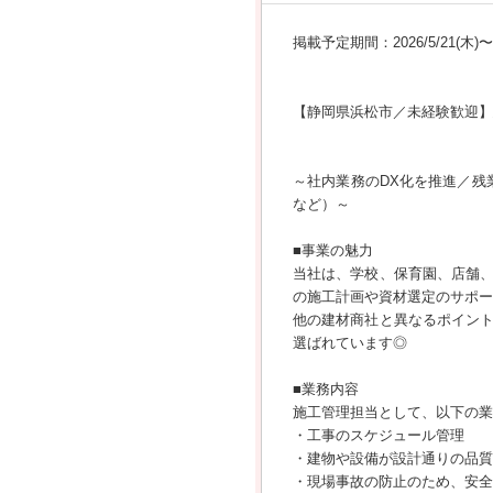
掲載予定期間：2026/5/21(木)〜20
【静岡県浜松市／未経験歓迎】
～社内業務のDX化を推進／残
など）～
■事業の魅力
当社は、学校、保育園、店舗
の施工計画や資材選定のサポー
他の建材商社と異なるポイン
選ばれています◎
■業務内容
施工管理担当として、以下の業
・工事のスケジュール管理
・建物や設備が設計通りの品質
・現場事故の防止のため、安全