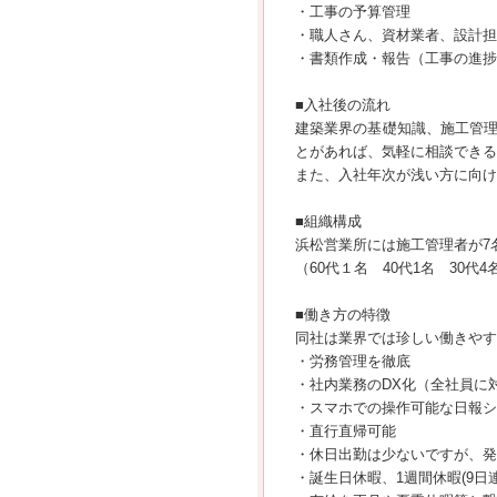
・工事の予算管理
・職人さん、資材業者、設計担
・書類作成・報告（工事の進
■入社後の流れ
建築業界の基礎知識、施工管
とがあれば、気軽に相談できる
また、入社年次が浅い方に向け
■組織構成
浜松営業所には施工管理者が7
（60代１名 40代1名 30代4
■働き方の特徴
同社は業界では珍しい働きやす
・労務管理を徹底
・社内業務のDX化（全社員に
・スマホでの操作可能な日報シ
・直行直帰可能
・休日出勤は少ないですが、発
・誕生日休暇、1週間休暇(9日連