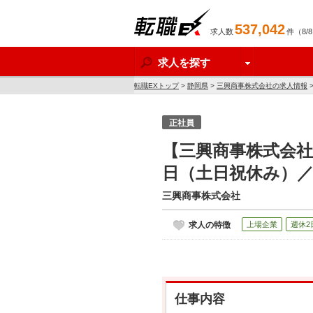
537,042
求人数
件（8/
転職EX
求人を探す
転職EXトップ
>
静岡県
>
三興商事株式会社の求人情報
正社員
【三興商事株式会社
日（土日祝休み）
三興商事株式会社
求人の特徴
上場企業
週休2
仕事内容