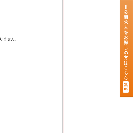
非
公
開
求
人
を
お
りません。
探
し
の
方
は
こ
ち
ら
無
料