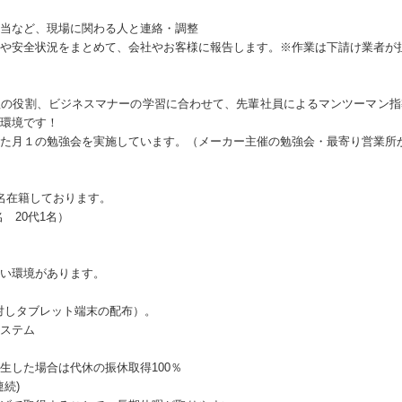
当など、現場に関わる人と連絡・調整
捗や安全状況をまとめて、会社やお客様に報告します。※作業は下請け業者が
理の役割、ビジネスマナーの学習に合わせて、先輩社員によるマンツーマン指
環境です！
た月１の勉強会を実施しています。（メーカー主催の勉強会・最寄り営業所
名在籍しております。
名 20代1名）
い環境があります。
対しタブレット端末の配布）。
ステム
生した場合は代休の振休取得100％
続)