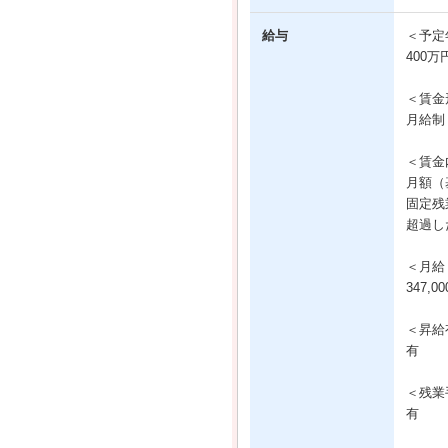
給与
＜予定
400万
＜賃金
月給制
＜賃金
月額（基
固定残業
超過し
＜月給
347,
＜昇給
有
＜残業
有