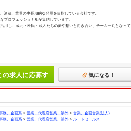
、酒蔵、業界の中長期的な発展を目指している会社です。
々なプロフェッショナルが集結しています。
ル活用し、蔵元・杜氏・蔵人たちの夢や想いと向き合い、チーム一丸となって
この求人に応募す
気になる！
る
事務、企画系
>
営業、代理店営業、渉外
>
営業、企画営業(法人)
事務、企画系
>
営業、代理店営業、渉外
>
ルートセールス