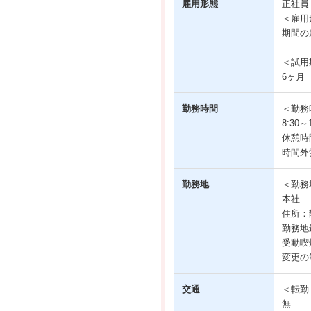
雇用形態
正社
＜雇用
期間の
＜試用
6ヶ月
勤務時間
＜勤務
8:30
休憩時間
時間外
勤務地
＜勤務
本社
住所：
勤務地
受動喫
変更の
交通
＜転勤
無