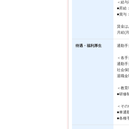
＜給与
■昇給
■賞与
賃金は
月給(
待遇・福利厚生
通勤手
＜各手
通勤手
社会保
退職金
＜教育
■研修
＜その
■車通
■各種