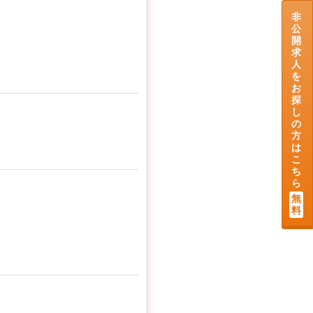
非
公
開
求
人
を
お
探
し
の
方
は
こ
ち
ら
無
料