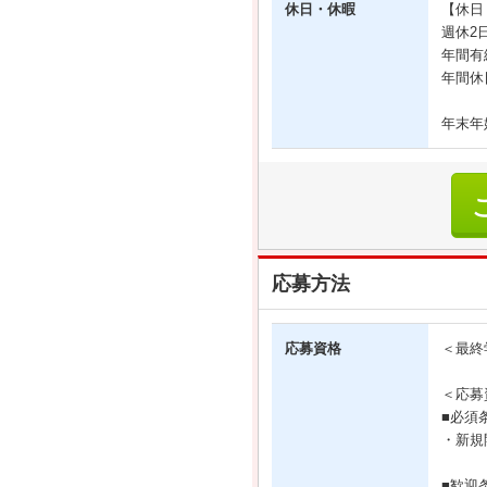
休日・休暇
【休日
週休2
年間有
年間休
年末年
応募方法
応募資格
＜最終
＜応募
■必須
・新規
■歓迎