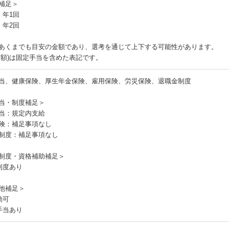
補足＞
：年1回
：年2回
あくまでも目安の金額であり、選考を通じて上下する可能性があります。
月額)は固定手当を含めた表記です。
当、健康保険、厚生年金保険、雇用保険、労災保険、退職金制度
当・制度補足＞
当：規定内支給
険：補足事項なし
制度：補足事項なし
制度・資格補助補足＞
制度あり
他補足＞
勤可
手当あり