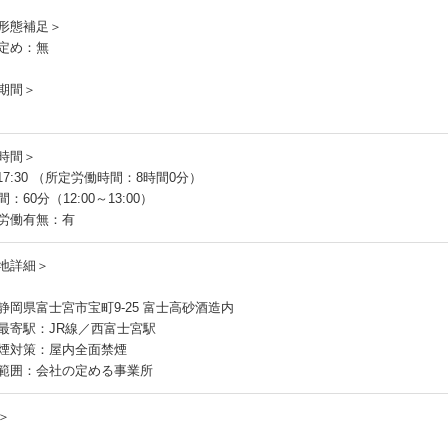
員
形態補足＞
定め：無
期間＞
時間＞
～17:30 （所定労働時間：8時間0分）
：60分（12:00～13:00）
労働有無：有
地詳細＞
静岡県富士宮市宝町9-25 富士高砂酒造内
最寄駅：JR線／西富士宮駅
煙対策：屋内全面禁煙
範囲：会社の定める事業所
＞