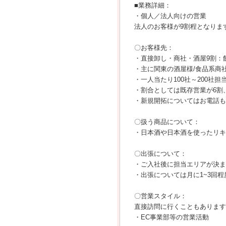
■業務詳細：
・個人／法人向けの営業
法人のお客様が9割程となりま
〇お客様先：
・直接卸し・商社・酒屋9割：
・主に関東の酒屋様/食品系商
・一人当たり100社～200社
・割合としては既存営業が6割
・新規開拓についてはお電話も
〇扱う商品について：
・日本酒や日本酒を使ったリキ
〇出張について：
・ご入社後に担当エリアが決ま
・出張については月に1~3回
〇営業スタイル：
直接訪問に行くこともあります
・EC事業部等の営業活動