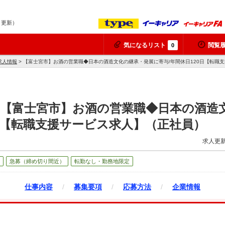
7 更新）
気になるリスト
閲覧
0
求人情報
> 【富士宮市】お酒の営業職◆日本の酒造文化の継承・発展に寄与/年間休日120日【転職
】【富士宮市】お酒の営業職◆日本の酒造
0日【転職支援サービス求人】（正社員）
求人更新
急募（締め切り間近）
転勤なし・勤務地限定
仕事内容
/
募集要項
/
応募方法
/
企業情報