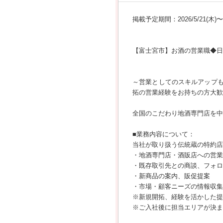
掲載予定期間：2026/5/21(木)〜20
【富士宮市】お酒の営業職◆日
～営業としてのスキルアップも
拓の営業経験をお持ちの方大歓
全国のこだわり地酒専門店を中
■業務内容について：
当社が取り扱う伝統蔵の特約店
・地酒専門店・酒販店への営業
・既存取引先との商談、フォロ
・新商品の案内、販促提案
・市場・顧客ニーズの情報収集
※新規開拓、経験を活かした提
※ご入社後に担当エリアが決ま