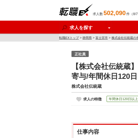
502,090
求人数
件（8/
転職EX
求人を探す
転職EXトップ
>
静岡県
>
富士宮市
>
株式会社伝統蔵の
正社員
【株式会社伝統蔵
寄与/年間休日12
株式会社伝統蔵
求人の特徴
年間休日120日以上
仕事内容