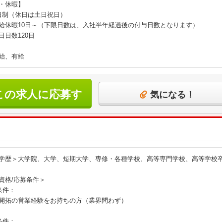
・休暇】
日制（休日は土日祝日）
給休暇10日～（下限日数は、入社半年経過後の付与日数となります）
日日数120日
始、有給
この求人に応募す
気になる！
る
学歴＞大学院、大学、短期大学、専修・各種学校、高等専門学校、高等学校
資格/応募条件＞
条件：
開拓の営業経験をお持ちの方（業界問わず）
条件：