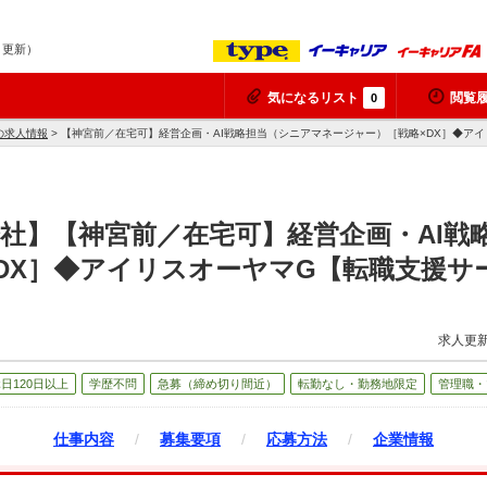
7 更新）
気になるリスト
閲覧
0
の求人情報
> 【神宮前／在宅可】経営企画・AI戦略担当（シニアマネージャー）［戦略×DX］◆ア
社】【神宮前／在宅可】経営企画・AI戦
DX］◆アイリスオーヤマG【転職支援サ
求人更新
日120日以上
学歴不問
急募（締め切り間近）
転勤なし・勤務地限定
管理職・
仕事内容
/
募集要項
/
応募方法
/
企業情報