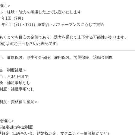
補足＞
ル・経験・能力を考慮した上で決定いたします
：年1回（7月）
：年2回（7月・12月）※業績・パフォーマンスに応じて支給
あくまでも目安の金額であり、選考を通じて上下する可能性があります。
月額)は固定手当を含めた表記です。
当、健康保険、厚生年金保険、雇用保険、労災保険、退職金制度
当・制度補足＞
当：月3万円まで
険：補足事項なし
制度：補足事項なし
制度・資格補助補足＞
他補足＞
型確定拠出年金制度
見舞金（出産祝い金、結婚祝い金、マタニティー健診補助など）