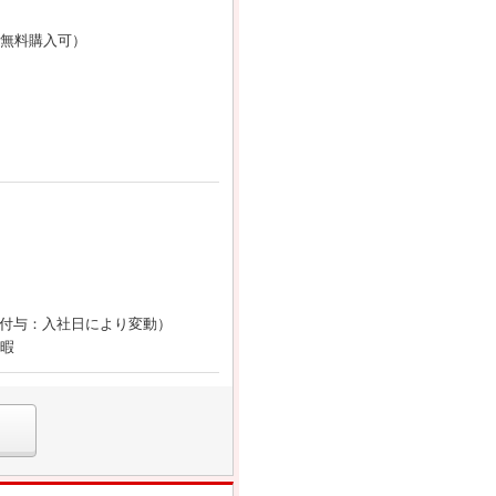
本無料購入可）
0日付与：入社日により変動）
休暇