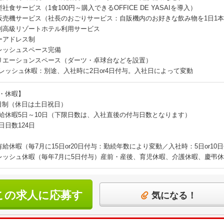
社食サービス（1食100円～購入できるOFFICE DE YASAIを導入）
販売機サービス（社長のおごりサービス：自販機内のお好きな飲み物を1日1
制高級リゾートホテル利用サービス
ーアドレス制
レッシュスペース完備
リエーションスペース（ダーツ・卓球台などを設置）
レッシュ休暇：別途、入社時に2日or4日付与。入社日によって変動
・休暇】
日制（休日は土日祝日）
給休暇5日～10日（下限日数は、入社直後の付与日数となります）
日日数124日
有給休暇（毎7月に15日or20日付与：勤続年数により変動／入社時：5日or1
レッシュ休暇（毎年7月に5日付与）産前・産後、育児休暇、介護休暇、慶弔
この求人に応募す
気になる！
る