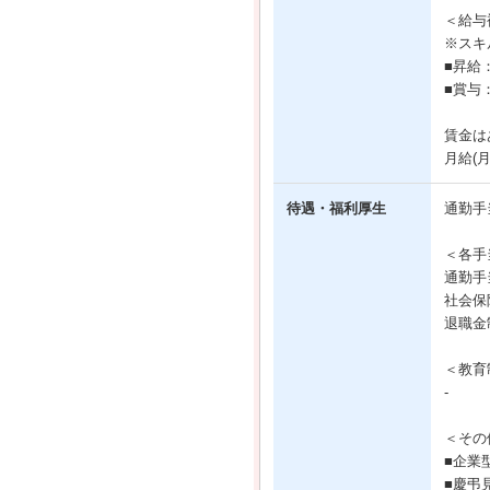
＜給与
※スキ
■昇給
■賞与
賃金は
月給(
待遇・福利厚生
通勤手
＜各手
通勤手
社会保
退職金
＜教育
-
＜その
■企業
■慶弔