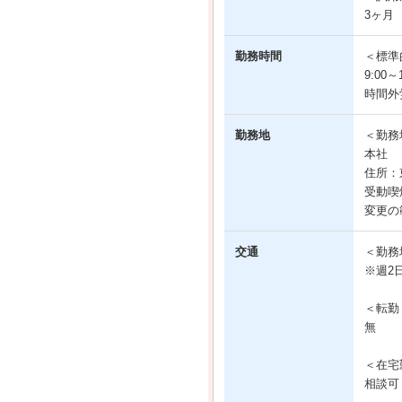
3ヶ月
勤務時間
＜標準
9:00～1
時間外
勤務地
＜勤務
本社
住所：東
受動喫
変更の
交通
＜勤務
※週2
＜転勤
無
＜在宅
相談可