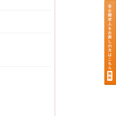
非
公
開
求
人
を
お
探
し
の
方
は
こ
ち
ら
無
料