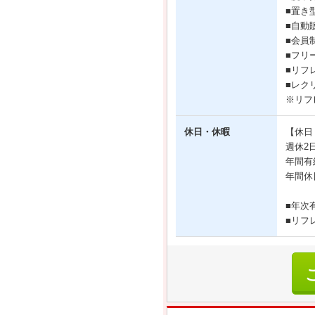
■置き型
■自動
■会員
■フリ
■リフ
■レク
※リフ
休日・休暇
【休日
週休2
年間有
年間休
■年次
■リフ