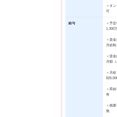
＜オン
可
給与
＜予定
1,30
＜賃金
月給制
＜賃金
月額（基
＜月給
928,0
＜昇給
有
＜残業
無