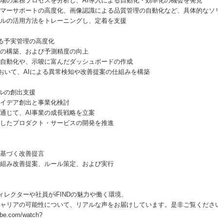
場の業務プロセスを分析し、AI導入による自動化・効率化の機会を発見
マーサポートの高度化、画像認識による品質管理の自動化など、具体的なソ
ールの活用方法をトレーニングし、定着を支援
よる予実管理の高度化
ルの構築、および予測精度の向上
自動化や、示唆に富んだダッシュボードの作成
において、AIによる異常検知や改善提案の仕組みを構築
デルの創出支援
アイデア創出と事業化検討
通じて、AI事業の成長戦略を立案
用したプロダクト・サービスの開発を推進
基づく改善提言
組み改善提案、ルール策定、および実行
レクターや社員がiFINDの魅力や働く環境、
ャリアの可能性について、リアルな声をお届けしています。是非ご覧くださ
e.com/watch?