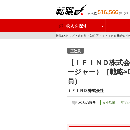
516,566
求人数
件（8/
転職EX
求人を探す
転職EXトップ
>
東京都
>
渋谷区
>
ｉＦＩＮＤ株式会社
正社員
【ｉＦＩＮＤ株式会
ージャー）［戦略×
員）
ｉＦＩＮＤ株式会社
求人の特徴
女性活躍
年間休