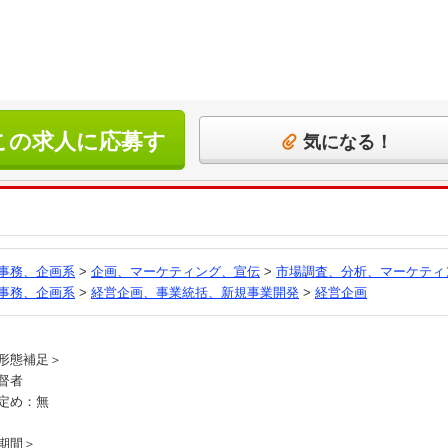
この求人に応募す
気になる！
る
事務、企画系
>
企画、マーケティング、宣伝
>
市場調査、分析、マーケティ
事務、企画系
>
経営企画、事業統括、新規事業開発
>
経営企画
員
形態補足＞
督者
定め：無
期間＞