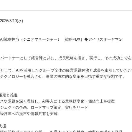
26/8/19(水)
AI戦略担当（シニアマネージャー）［戦略×DX］◆アイリスオーヤマG
略パートナーとして経営陣と共に、成長戦略を描き、実行し、その成功までを
として、AIを活用したグループ全体の経営課題解決と成長を牽引していた
Iテクノロジーを融合させ、事業の抜本的な変革を目指す重要な役割です。
策定と推進
スや課題を深く理解し、AI導入による業務効率化・価値向上を提案
ロジェクトの企画、ロードマップ策定、実行をリード
、経営陣への提言や情報共有を実施
支援