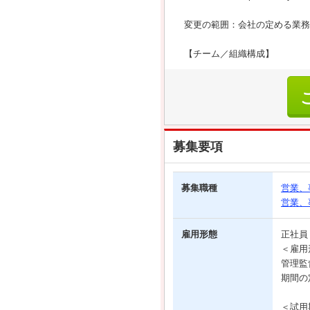
変更の範囲：会社の定める業務
【チーム／組織構成】
募集要項
募集職種
営業、
営業、
雇用形態
正社
＜雇用
管理監
期間の
＜試用