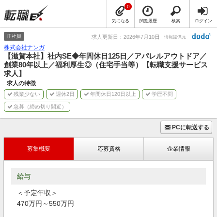
0
気になる
閲覧履歴
検索
ログイン
正社員
求人更新日：2026年7月10日
情報提供元
株式会社ナンガ
【滋賀本社】社内SE◆年間休日125日／アパレルアウトドア／
創業80年以上／福利厚生◎（住宅手当等）【転職支援サービス
求人】
求人の特徴
残業少ない
週休2日
年間休日120日以上
学歴不問
急募（締め切り間近）
PCに転送する
募集概要
応募資格
企業情報
給与
＜予定年収＞
470万円～550万円