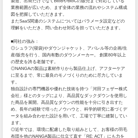
製造、出荷だけでなくBtoBやBtoCの販売まで対応している
業務範囲が広いため、まず全体の業務の流れやシステム構成
図を把握していただきます。
またSaaS関連のシステムについてはパラメータ設定などの
理解をいただき、問い合わせ対応を担っていただきます。
■同社の強み：
◎シュラフ(寝袋)やダウンジャケット、アパレル等の企画/生
産/販売を行う、国内有数のダウンメーカー。 創業80年以上
の歴史を誇る老舗です。
◎NANGAの製品は素材作りから製品仕上げ、アフターケア
に至るまで、常に最良のモノづくりのために尽力していま
す。
独自設計の専門機器や優れた技術を持つ「河田フェザー株式
会社」様とのタッグにより、高品質なダックダウンを使用し
た商品を展開。高品質なダウンの性能を十分に引き出すた
め、長年の経験で培ったノウハウと、科学的研究に基づくデ
ータを組み合わせた設計を用いて、工場で丁寧に縫製してい
ます。
◎近年では、環境に配慮した取り組みとして、お客様の羽毛
布団を他のNANGA製品に仕立て直す「RE: ACT」にも力を