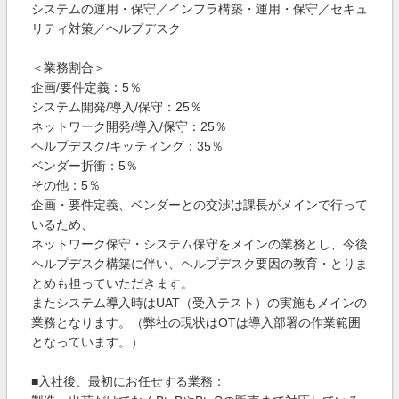
システムの運用・保守／インフラ構築・運用・保守／セキュ
リティ対策／ヘルプデスク
＜業務割合＞
企画/要件定義：5％
システム開発/導入/保守：25％
ネットワーク開発/導入/保守：25％
ヘルプデスク/キッティング：35％
ベンダー折衝：5％
その他：5％
企画・要件定義、ベンダーとの交渉は課長がメインで行って
いるため、
ネットワーク保守・システム保守をメインの業務とし、今後
ヘルプデスク構築に伴い、ヘルプデスク要因の教育・とりま
とめも担っていただきます。
またシステム導入時はUAT（受入テスト）の実施もメインの
業務となります。（弊社の現状はOTは導入部署の作業範囲
となっています。）
■入社後、最初にお任せする業務：