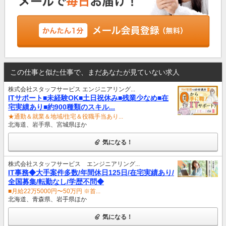
この仕事と似た仕事で、まだあなたが見ていない求人
株式会社スタッフサービス エンジニアリング...
ITサポート■未経験OK■土日祝休み■残業少なめ■在
宅実績あり■約900種類のスキル...
★通勤＆就業＆地域/住宅＆役職手当あり...
北海道、岩手県、宮城県ほか
気になる！
株式会社スタッフサービス エンジニアリング...
IT事務◆大手案件多数/年間休日125日/在宅実績あり/
全国募集/転勤なし/学歴不問◆
■月給22万5000円〜50万円 ※首...
北海道、青森県、岩手県ほか
気になる！