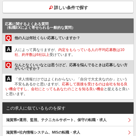
詳しい条件で探す
応募に関するよくある質問
（転職EXによく寄せられる一般的な質問）
Q
他の人は何社くらい応募していますか？
A
人によって異なりますが、
内定をもらっている人の平均応募数は10
社、約半数は6社以上
受けています。
Q
なんとなくいいなとは思うけど、応募を悩んでるときは応募しない方
がいいですか？
A
「求人情報だけではよくわからない」「自分で大丈夫なのか」という
不安もあるかと思いますが、
応募して面接を受けるのは会社を知る良
い機会ですし、会社にとってもあなたのことを知る良い機会
と捉えると良い
と思います。
この求人に似ているものを探す
滋賀県×運用、監視、テクニカルサポート、保守の転職・求人
滋賀県×社内情報システム、MISの転職・求人