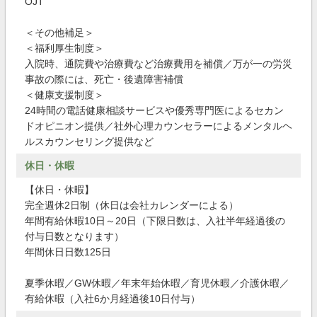
OJT
＜その他補足＞
＜福利厚生制度＞
入院時、通院費や治療費など治療費用を補償／万が一の労災
事故の際には、死亡・後遺障害補償
＜健康支援制度＞
24時間の電話健康相談サービスや優秀専門医によるセカン
ドオピニオン提供／社外心理カウンセラーによるメンタルヘ
ルスカウンセリング提供など
休日・休暇
【休日・休暇】
完全週休2日制（休日は会社カレンダーによる）
年間有給休暇10日～20日（下限日数は、入社半年経過後の
付与日数となります）
年間休日日数125日
夏季休暇／GW休暇／年末年始休暇／育児休暇／介護休暇／
有給休暇（入社6か月経過後10日付与）