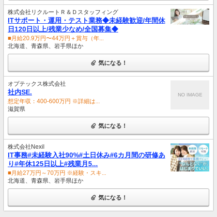
株式会社リクルートＲ＆Ｄスタッフィング
ITサポート・運用・テスト業務◆未経験歓迎/年間休
日120日以上/残業少なめ/全国募集◆
■月給20.9万円〜44万円＋賞与（年...
北海道、青森県、岩手県ほか
気になる！
オプテックス株式会社
社内SE.
NO IMAGE
想定年収：400-600万円 ※詳細は...
滋賀県
気になる！
株式会社Nexil
IT事務#未経験入社90%#土日休み#6カ月間の研修あ
り#年休125日以上#残業月5...
■月給27万円～70万円 ※経験・スキ...
北海道、青森県、岩手県ほか
気になる！