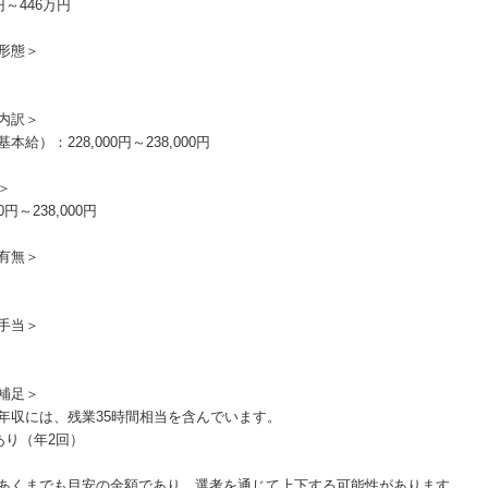
円～446万円
形態＞
内訳＞
本給）：228,000円～238,000円
＞
00円～238,000円
有無＞
手当＞
補足＞
年収には、残業35時間相当を含んでいます。
あり（年2回）
あくまでも目安の金額であり、選考を通じて上下する可能性があります。