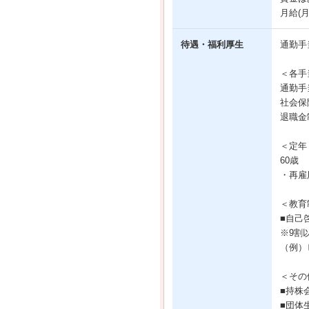
月給(
待遇・福利厚生
通勤手
＜各手
通勤手
社会保
退職金
＜定年
60歳
・再雇
＜教育
■自己
※9割
（例）
＜その
■持株
■団体