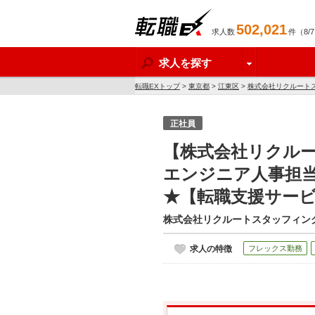
502,021
求人数
件（8/
転職EX
求人を探す
転職EXトップ
>
東京都
>
江東区
>
株式会社リクルート
サービス求人】
正社員
【株式会社リクルー
エンジニア人事担
★【転職支援サー
株式会社リクルートスタッフィン
求人の特徴
フレックス勤務