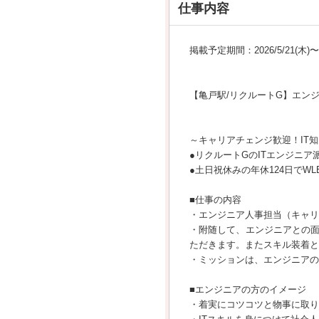
仕事内容
掲載予定期間：2026/5/21(木)〜20
【亀戸駅/リクルートG】エン
～キャリアチェンジ歓迎！IT
●リクルートGのITエンジニ
●土日祝休みの年休124日でWL
■仕事の内容
・エンジニア人事担当（キャリ
・附随して、エンジニアとの
ただきます。またスキル装着と
・ミッションは、エンジニアの
■エンジニアの方のイメージ
・着実にコツコツと物事に取り