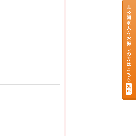
非
公
開
求
人
を
お
探
し
の
方
は
こ
ち
ら
無
料