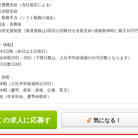
交通費支給（当社規定による）
代全額支給
ト勤務手当（シフト勤務の場合）
祝金・見舞金
取得支援制度（推奨資格は1回目の試験代を全額支給+資格取得時に最大10万
・休暇】
休2日制（休日は土日祝日）
給休暇10日～20日（下限日数は、入社半年経過後の付与日数となります）
日日数124日
・休暇：
休暇（入社半年経過時点10日）
休暇（慶弔、産前・産後、公傷、育児）
他（年末年始、夏季休暇有）
この求人に応募す
気になる！
る