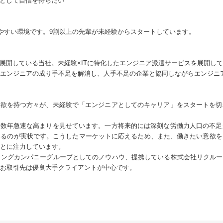
人として自信を持ちたい
きやすい環境です。9割以上の先輩が未経験からスタートしています。
を展開している当社。未経験×ITに特化したエンジニア派遣サービスを展開し
エンジニアの成り手不足を解消し、人手不足の企業と協同しながらエンジニ
意欲を持つ方々が、未経験で「エンジニアとしてのキャリア」をスタートを
こ数年急速な高まりを見せています。一方将来的には深刻な労働力人口の不
いるのが実状です。こうしたマーケットに応えるため、また、働きたい意欲を
とに注力しています。
ングカンパニーグループとしてのノウハウ、提携している株式会社リクルー
お取引先は優良大手クライアントが中心です。