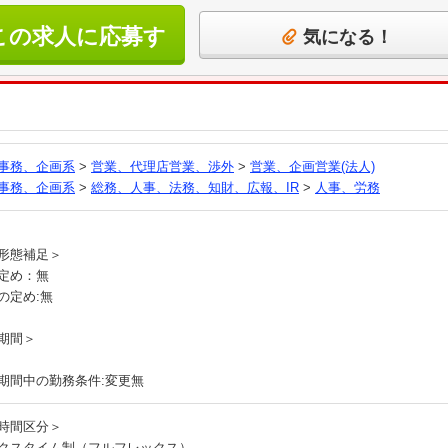
この求人に応募す
気になる！
る
事務、企画系
>
営業、代理店営業、渉外
>
営業、企画営業(法人)
事務、企画系
>
総務、人事、法務、知財、広報、IR
>
人事、労務
員
形態補足＞
定め：無
の定め:無
期間＞
期間中の勤務条件:変更無
時間区分＞
クスタイム制（フルフレックス）