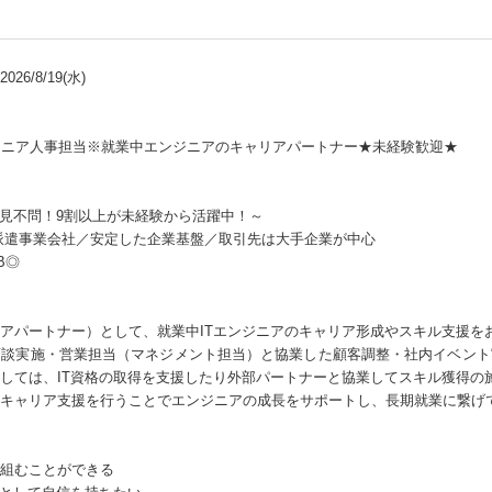
26/8/19(水)
ジニア人事担当※就業中エンジニアのキャリアパートナー★未経験歓迎★
知見不問！9割以上が未経験から活躍中！～
ア派遣事業会社／安定した企業基盤／取引先は大手企業が中心
B◎
アパートナー）として、就業中ITエンジニアのキャリア形成やスキル支援を
面談実施・営業担当（マネジメント担当）と協業した顧客調整・社内イベント
しては、IT資格の取得を支援したり外部パートナーと協業してスキル獲得の
キャリア支援を行うことでエンジニアの成長をサポートし、長期就業に繋げ
組むことができる