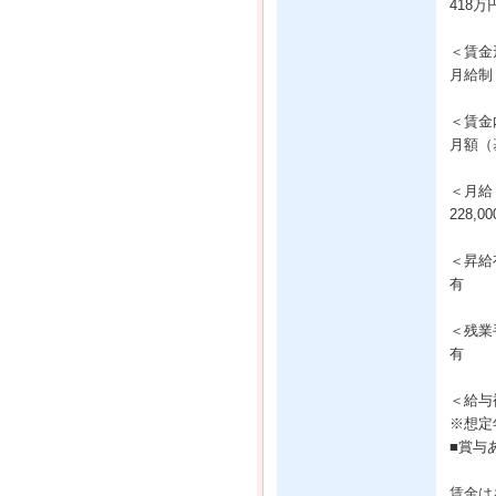
418万
＜賃金
月給制
＜賃金
月額（基
＜月給
228,0
＜昇給
有
＜残業
有
＜給与
※想定
■賞与
賃金は