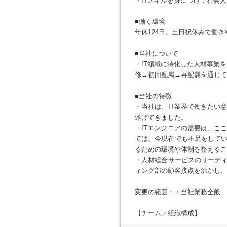
・ITスキルを身につけて社会
■働く環境
年休124日、土日祝休みで働
■当社について
・IT領域に特化した人材事業
修→初回配属→再配属を通じて
■当社の特徴
・当社は、IT業界で働きたい
遂げてきました。
・ITエンジニアの需要は、こ
ては、今現在でも不足をして
るための環境や体制を整えるこ
・人材総合サービスのリーディ
ィング部の顧客接点を活かし、
変更の範囲：・当社業務全般
【チーム／組織構成】