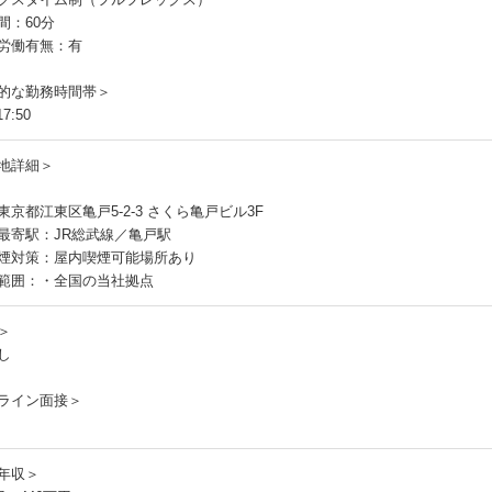
間：60分
労働有無：有
的な勤務時間帯＞
7:50
地詳細＞
東京都江東区亀戸5-2-3 さくら亀戸ビル3F
最寄駅：JR総武線／亀戸駅
煙対策：屋内喫煙可能場所あり
範囲：・全国の当社拠点
＞
し
ライン面接＞
年収＞