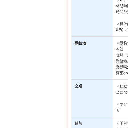
休憩時
時間外
＜標準
8:50～1
勤務地
＜勤務
本社
住所：
勤務地
受動喫
変更の
交通
＜転勤
当面な
＜オン
可
給与
＜予定