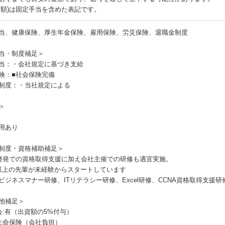
月額)は固定手当を含めた表記です。
当、健康保険、厚生年金保険、雇用保険、労災保険、退職金制度
当・制度補足＞
当：・会社規定に基づき支給
険：■社会保険完備
制度：・当社規定による
＞
用あり
制度・資格補助補足＞
啓発での資格取得支援に加え会社主催での研修も適宜実施。
以上の先輩が未経験からスタートしています
ビジネスマナー研修、ITリテラシー研修、Excel研修、CCNA資格取得支援研
他補足＞
会:有（出資額の5%付与）
生命保険（会社負担）