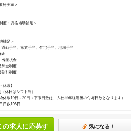
取得実績＞
制度・資格補助補足＞
他補足＞
：通勤手当、家族手当、住宅手当、地域手当
祝金
・出産祝金
見舞金制度
員割引制度
・休暇】
制（休日はシフト制）
給休暇10日～20日（下限日数は、入社半年経過後の付与日数となります）
日日数108日
この求人に応募す
気になる！