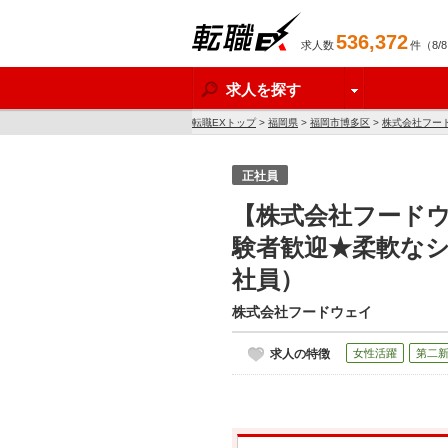
536,372
求人数
件（8/
転職EX
求人を探す
転職EXトップ
>
福岡県
>
福岡市博多区
>
株式会社フー
正社員
【株式会社フード
験者歓迎★柔軟なシ
社員）
株式会社フードウェイ
求人の特徴
女性活躍
第二