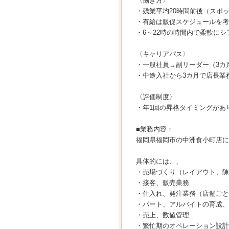
〈働き方〉
・残業平均20時間前後（スポ
・有給は販促スケジュールを考
・6～22時の時間内で柔軟に
〈キャリアパス〉
・一般社員→副リーダー（3カ
・中途入社から3カ月で店長業
〈評価制度〉
・年1回の昇格タイミングがあ
■業務内容：
福岡県福岡市の中洲食小町店に
具体的には、、
・売場づくり（レイアウト、陳
・接客、販売業務
・仕入れ、発注業務（店舗ごと
・パート、アルバイトの育成、
・売上、数値管理
・繁忙期のオペレーション設計