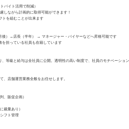
ットバイト活用で削減）
慮しながら計画的に取得可能ができます！
シフトを組むことが出来ます
月後）→店長（半年） → マネージャー・バイヤーなどへ昇格可能です
務を担っている社員も在籍しています
り、等級と給与は全社員に公開。透明性の高い制度で、社員のモチベーショ
て、店舗運営業務全般をお任せします。
列、販促企画）
に裁量あり）
シフト管理