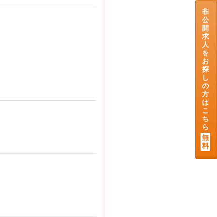
非
公
開
求
人
を
お
探
し
の
方
は
こ
ち
ら
無
料