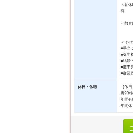
＜育休
有
＜教育
＜その
■手当
■誕生
■結婚
■慶弔
■従業
休日・休暇
【休日
月9休
年間有
年間休