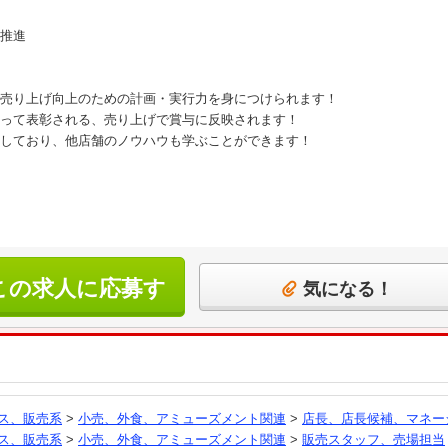
推進
売り上げ向上のための計画・実行力を身につけられます！
って表彰される、売り上げで賞与に反映されます！
しており、他店舗のノウハウも学ぶことができます！
この求人に応募す
気になる！
る
ス、販売系
>
小売、外食、アミューズメント関連
>
店長、店長候補、マネー
ス、販売系
>
小売、外食、アミューズメント関連
>
販売スタッフ、売場担当