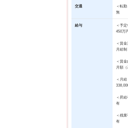
交通
＜転勤
無
給与
＜予定
450万
＜賃金
月給制
＜賃金
月額（基
＜月給
338,0
＜昇給
有
＜残業
有