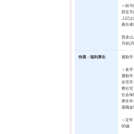
＜給与
想定月給
上記は
責任者
賃金は
月給(
待遇・福利厚生
通勤手
＜各手
通勤手
住宅手
寮社宅
社会保
厚生年
退職金
＜定年
60歳