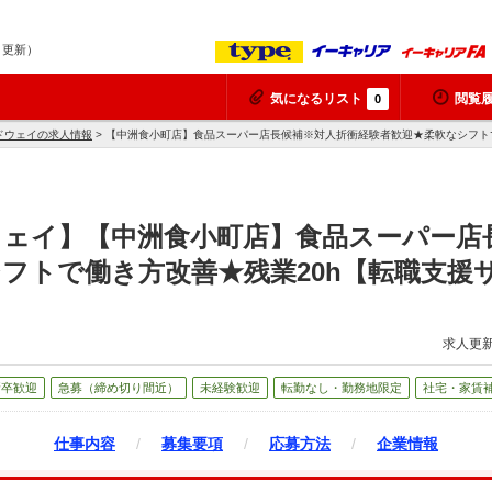
8 更新）
気になるリスト
閲覧
0
ドウェイの求人情報
> 【中洲食小町店】食品スーパー店長候補※対人折衝経験者歓迎★柔軟なシフト
ウェイ】【中洲食小町店】食品スーパー店
フトで働き方改善★残業20h【転職支援
求人更新
新卒歓迎
急募（締め切り間近）
未経験歓迎
転勤なし・勤務地限定
社宅・家賃
仕事内容
/
募集要項
/
応募方法
/
企業情報