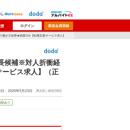
ログイン
新規会員登録
履歴
で働き方改善★残業20h【転職支援サービス求人】
長候補※対人折衝経
サービス求人】（正
日：2026年5月23日
求人ID：40117601
補助あり