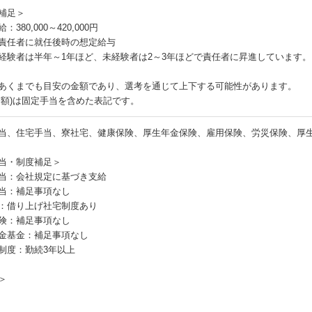
補足＞
：380,000～420,000円
責任者に就任後時の想定給与
経験者は半年～1年ほど、未経験者は2～3年ほどで責任者に昇進しています。
あくまでも目安の金額であり、選考を通じて上下する可能性があります。
月額)は固定手当を含めた表記です。
当、住宅手当、寮社宅、健康保険、厚生年金保険、雇用保険、労災保険、厚
当・制度補足＞
当：会社規定に基づき支給
当：補足事項なし
：借り上げ社宅制度あり
険：補足事項なし
金基金：補足事項なし
制度：勤続3年以上
＞