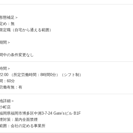
員
形態補足＞
定め：無
限定職（自宅から通える範囲）
期間＞
間中の条件変更なし
時間＞
～22:00 （所定労働時間：8時間0分）（シフト制）
間：60分
労働有無：有
地詳細＞
小町店
岡県福岡市博多区中洲3-7-24 Gate’sビル B1F
煙対策：屋内全面禁煙
範囲：会社の定める事業所