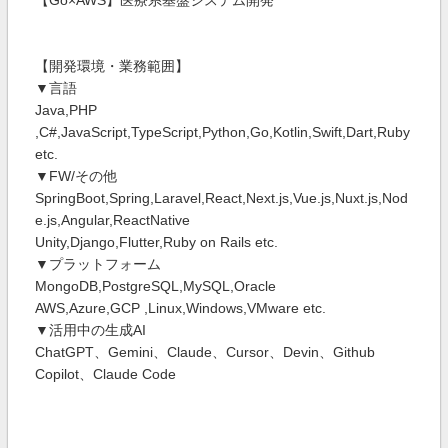
【Go×AWS】医療系基盤システム開発
【開発環境・業務範囲】
▼言語
Java,PHP
,C#,JavaScript,TypeScript,Python,Go,Kotlin,Swift,Dart,Ruby
etc.
▼FW/その他
SpringBoot,Spring,Laravel,React,Next.js,Vue.js,Nuxt.js,Nod
e.js,Angular,ReactNative
Unity,Django,Flutter,Ruby on Rails etc.
▼プラットフォーム
MongoDB,PostgreSQL,MySQL,Oracle
AWS,Azure,GCP ,Linux,Windows,VMware etc.
▼活用中の生成AI
ChatGPT、Gemini、Claude、Cursor、Devin、Github
Copilot、Claude Code