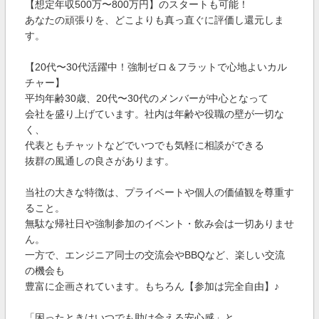
【想定年収500万〜800万円】のスタートも可能！
あなたの頑張りを、どこよりも真っ直ぐに評価し還元しま
す。
【20代〜30代活躍中！強制ゼロ＆フラットで心地よいカル
チャー】
平均年齢30歳、20代〜30代のメンバーが中心となって
会社を盛り上げています。社内は年齢や役職の壁が一切な
く、
代表ともチャットなどでいつでも気軽に相談ができる
抜群の風通しの良さがあります。
当社の大きな特徴は、プライベートや個人の価値観を尊重す
ること。
無駄な帰社日や強制参加のイベント・飲み会は一切ありませ
ん。
一方で、エンジニア同士の交流会やBBQなど、楽しい交流
の機会も
豊富に企画されています。もちろん【参加は完全自由】♪
「困ったときはいつでも助け合える安心感」と、