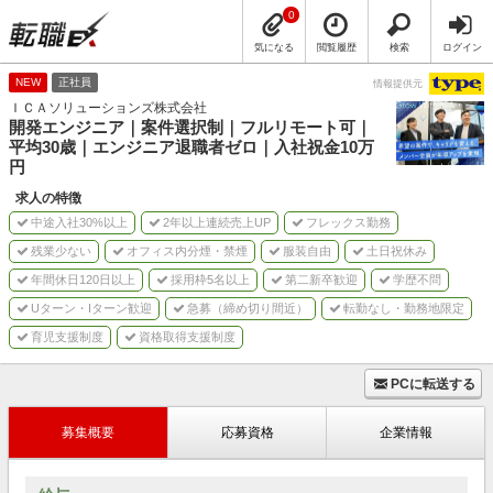
0
気になる
閲覧履歴
検索
ログイン
NEW
正社員
情報提供元
ＩＣＡソリューションズ株式会社
開発エンジニア｜案件選択制｜フルリモート可｜
平均30歳｜エンジニア退職者ゼロ｜入社祝金10万
円
求人の特徴
中途入社30%以上
2年以上連続売上UP
フレックス勤務
残業少ない
オフィス内分煙・禁煙
服装自由
土日祝休み
年間休日120日以上
採用枠5名以上
第二新卒歓迎
学歴不問
Uターン・Iターン歓迎
急募（締め切り間近）
転勤なし・勤務地限定
育児支援制度
資格取得支援制度
PCに転送する
募集概要
応募資格
企業情報