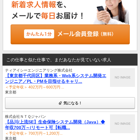
この仕事と似た仕事で、まだあなたが見ていない求人
ティアイシーエンジニアリング株式会社
【東京都千代田区】業務系・Web系システム開発エ
NO IMAGE
ンジニア／PL・PMを目指せるキャリ...
＜予定年収＞ 402万円～600万円 ...
東京都
気になる！
株式会社ＮＴＱジャパン
【品川/上流SE】生命保険システム開発（Java）◆
NO IMAGE
年収700万～/リモート可【転職...
＜予定年収＞ 700万円～1,200万...
東京都