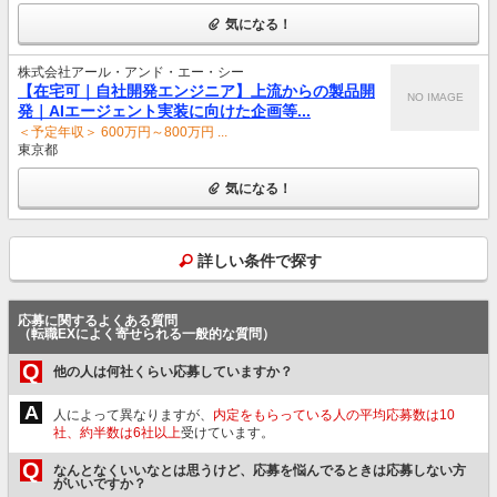
気になる！
株式会社アール・アンド・エー・シー
【在宅可｜自社開発エンジニア】上流からの製品開
NO IMAGE
発｜AIエージェント実装に向けた企画等...
＜予定年収＞ 600万円～800万円 ...
東京都
気になる！
詳しい条件で探す
応募に関するよくある質問
（転職EXによく寄せられる一般的な質問）
Q
他の人は何社くらい応募していますか？
A
人によって異なりますが、
内定をもらっている人の平均応募数は10
社、約半数は6社以上
受けています。
Q
なんとなくいいなとは思うけど、応募を悩んでるときは応募しない方
がいいですか？