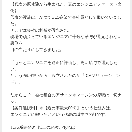
【代表の原体験から生まれた、真のエンジニアファースト文
化】
代表の渡邊は、かつてSES企業で会社員として働いていまし
た。
そこでは会社の利益が優先され、
現場で頑張っているエンジニアに十分な給与が還元されない
裏側を
目の当たりにしてきました。
「もっとエンジニアを適正に評価し、高い給与で還元した
い」
という強い想いから、設立されたのが『ICAソリューション
ズ』。
だからこそ、会社都合のアサインやマージンの搾取は一切ナ
シ。
【案件選択制】や【還元率最大80％】という仕組みは、
エンジニアに報いたいという代表の誠実さの証です。
Java系開発3年以上の経験があれば