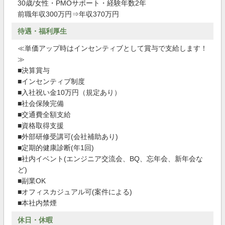
30歳/女性・PMOサポート・経験年数2年
前職年収300万円⇒年収370万円
待遇・福利厚生
≪単価アップ時はインセンティブとして賞与で支給します！
≫
■決算賞与
■インセンティブ制度
■入社祝い金10万円（規定あり）
■社会保険完備
■交通費全額支給
■資格取得支援
■外部研修受講可(会社補助あり)
■定期的健康診断(年1回)
■社内イベント(エンジニア交流会、BQ、忘年会、新年会な
ど)
■副業OK
■オフィスカジュアル可(案件による)
■本社内禁煙
休日・休暇