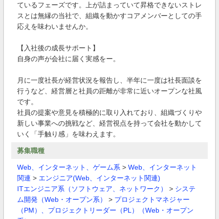
ているフェーズです。上が詰まっていて昇格できないストレ
スとは無縁の当社で、組織を動かすコアメンバーとしての手
応えを味わいませんか。
【入社後の成長サポート】
自身の声が会社に届く実感をー。
月に一度社長が経営状況を報告し、半年に一度は社長面談を
行うなど、経営層と社員の距離が非常に近いオープンな社風
です。
社員の提案や意見を積極的に取り入れており、組織づくりや
新しい事業への挑戦など、経営視点を持って会社を動かして
いく「手触り感」を味わえます。
募集職種
Web、インターネット、ゲーム系
>
Web、インターネット
関連
>
エンジニア(Web、インターネット関連)
ITエンジニア系（ソフトウェア、ネットワーク）
>
システ
ム開発（Web・オープン系）
>
プロジェクトマネジャー
（PM）、プロジェクトリーダー（PL）（Web・オープン