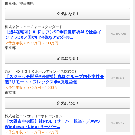
東京都、神奈川県
気になる！
株式会社フューチャースタンダード
【週4在宅可】AIドリブンSE◆映像解析AIで社会イ
NO IMAGE
ンフラDX／国や自治体などの公共...
＜予定年収＞ 600万円～900万円 ...
東京都
気になる！
丸紅Ｉ‐ＤＩＧＩＯホールディングス株式会社
【スクラッチ開発PM候補】丸紅グループ内外案件◆
NO IMAGE
週3リモート・フレックス◆×所定労働...
＜予定年収＞ 780万円～1,000万...
東京都
気になる！
株式会社イシカワコーポレーション
【大阪市中央区】社内SE（サーバー担当）／AWS・
NO IMAGE
Windows・Linuxサーバー...
＜予定年収＞ 388万円～517万円 ...