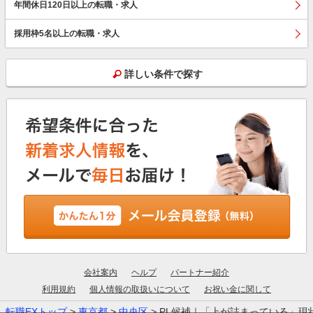
年間休日120日以上の転職・求人
採用枠5名以上の転職・求人
詳しい条件で探す
会社案内
ヘルプ
パートナー紹介
利用規約
個人情報の取扱いについて
お祝い金に関して
転職EXトップ
>
東京都
>
中央区
> PL候補｜「上が詰まっている」現