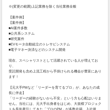
※(変更の範囲)上記業務を除く当社業務全般
【案件例】
【案件例】
■AI案件多数
■公共系システム
■研究案件
■EVモータ自動組立のトレサビシステム
■電子マネー決済などのシステム開発
現在、スペシャリストとして活躍されている人が増えてお
り、
受託開発も含め上流工程から手掛けられる機会が豊富にあり
ます！
【元大手PMなど「リーダーを育てるプロ」が、あなたの成
長に伴走】
「リーダーの経験がないから不安」という方も心配はいりま
せん。当社には、元大手出身者をはじめ、大規模プロジェク
トを長年牽引してきた「プロのPM」が多数在籍。入社後