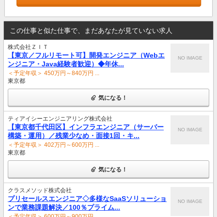
この仕事と似た仕事で、まだあなたが見ていない求人
株式会社ＺＩＴ
【東京／フルリモート可】開発エンジニア（Webエ
NO IMAGE
ンジニア・Java経験者歓迎）◆年休...
＜予定年収＞ 450万円～840万円 ...
東京都
気になる！
ティアイシーエンジニアリング株式会社
【東京都千代田区】インフラエンジニア（サーバー
NO IMAGE
構築・運用）／残業少なめ・面接1回・キ...
＜予定年収＞ 402万円～600万円 ...
東京都
気になる！
クラスメソッド株式会社
プリセールスエンジニア◇多様なSaaSソリューショ
NO IMAGE
ンで業務課題解決／100％プライム...
＜予定年収＞ 600万円～900万円 ...