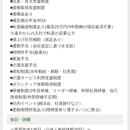
■出産・育児支援制度
■資格取得支援制度
■退職金あり
■確定拠出年金401k
■転居融資制度あり(最高20万円/3年勤務の場合返済不要）
※遠方からの入社で転居が必要な方
■借上げ社宅補助（規定あり）
■通勤手当（会社規定に基づき支給）
■時間外手当(超過分)
■家族手当
■介護支援手当
■表彰制度(永年勤続・精勤・社長賞)
■介護サービス利用支援制度
■ボランティア休暇取得制度
■研修制度(3年目研修、リーダー研修、幹部社員研修、自己
啓発制度/外部研修不定期)
■社内イベント(納涼会、社員旅行など）
■受動喫煙対策あり(喫煙室有り電子タバコに限る)
休日・休暇
≪実質年休136日（公休＋有給休暇20日）≫