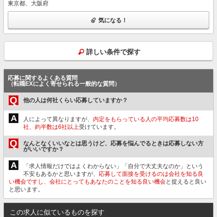
東京都、大阪府
気になる！
詳しい条件で探す
応募に関するよくある質問
（転職EXによく寄せられる一般的な質問）
Q
他の人は何社くらい応募していますか？
A
人によって異なりますが、
内定をもらっている人の平均応募数は10
社、約半数は6社以上
受けています。
Q
なんとなくいいなとは思うけど、応募を悩んでるときは応募しない方
がいいですか？
A
「求人情報だけではよくわからない」「自分で大丈夫なのか」という
不安もあるかと思いますが、
応募して面接を受けるのは会社を知る良
い機会ですし、会社にとってもあなたのことを知る良い機会
と捉えると良い
と思います。
この求人に似ているものを探す