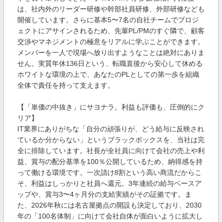
は、社内外のリーダー研修や幹部社員研修、外部研修なども
開催しています。さらに基本5〜7名の自社チームでプロジ
ェクトにアサインされるため、先輩PL/PMのすぐ隣で、顧客
交渉やマネジメントの極意をリアルに学ぶことができます。
メンバーを一人で現場へ放り出すようなことは絶対にありま
せん。実質年休136日という、転職直後から安心して休める
ホワイトな環境の上で、あなたのPLとしての第一歩を組織
全体で責任を持って支えます。
【「単価の中抜き」にサヨナラ。利益も評価も、圧倒的にク
リア】
IT業界にありがちな「自分の頑張りが、どう給与に反映され
ているか分からない」というブラックボックスを、当社は完
全に排除しています。社長が全社員に向けて会社の売上や利
益、賞与の配分基準を100％公開しているため、納得感を持
って働ける環境です。一次請け8割という高い商流だからこ
そ、利益はしっかりと社員へ還元。3年連続の給与ベースア
ップや、賞与3〜4ヶ月分の支給実績がその証拠です。ま
た、2026年秋には名古屋拠点の開設も決定しており、2030
年の「100名体制」に向けて会社自体が面白いように拡大し