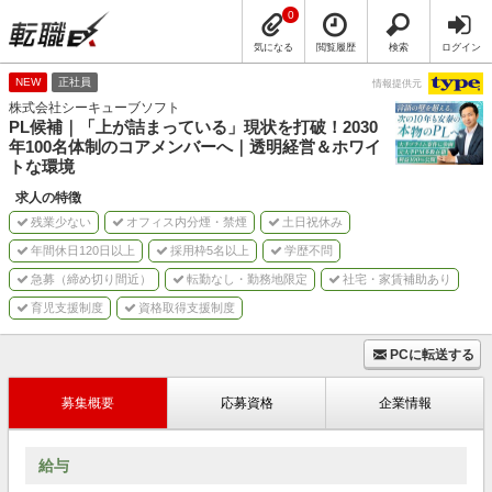
0
気になる
閲覧履歴
検索
ログイン
NEW
正社員
情報提供元
株式会社シーキューブソフト
PL候補｜「上が詰まっている」現状を打破！2030
年100名体制のコアメンバーへ｜透明経営＆ホワイ
トな環境
求人の特徴
残業少ない
オフィス内分煙・禁煙
土日祝休み
年間休日120日以上
採用枠5名以上
学歴不問
急募（締め切り間近）
転勤なし・勤務地限定
社宅・家賃補助あり
育児支援制度
資格取得支援制度
PCに転送する
募集概要
応募資格
企業情報
給与