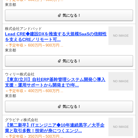
東京都
気になる！
株式会社アンドパッド
Lead CRE◆建設DXを推進する大規模SaaSの信頼性
NO IMAGE
を支えるCRE／リモート可...
＜予定年収＞ 600万円～900万円 ...
東京都
気になる！
ウィリー株式会社
【東京/立川】自社ERP基幹管理システム開発◇導入
NO IMAGE
支援・運用サポートから開発まで/年...
＜予定年収＞ 400万円～600万円 ...
東京都
気になる！
グラビティ株式会社
【第二新卒】ITエンジニア◆10年連続黒字／大手企
NO IMAGE
業と取引多数！技術が身につくエンジ...
＜予定年収＞ 350万円～500万円 ...