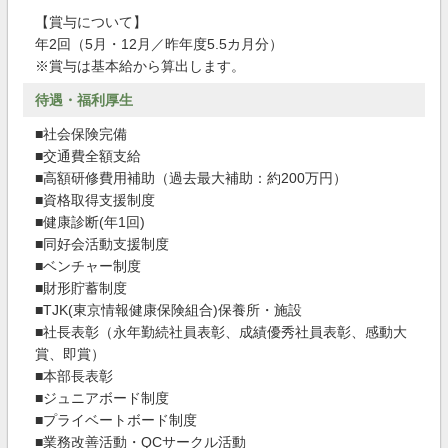
【賞与について】
年2回（5月・12月／昨年度5.5カ月分）
※賞与は基本給から算出します。
待遇・福利厚生
■社会保険完備
■交通費全額支給
■高額研修費用補助（過去最大補助：約200万円）
■資格取得支援制度
■健康診断(年1回)
■同好会活動支援制度
■ベンチャー制度
■財形貯蓄制度
■TJK(東京情報健康保険組合)保養所・施設
■社長表彰（永年勤続社員表彰、成績優秀社員表彰、感動大
賞、即賞）
■本部長表彰
■ジュニアボード制度
■プライベートボード制度
■業務改善活動・QCサークル活動