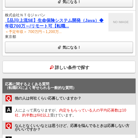
気になる！
株式会社ＮＴＱジャパン
【品川/上流SE】生命保険システム開発（Java）◆
NO IMAGE
年収700万～/リモート可【転職...
＜予定年収＞ 700万円～1,200万...
東京都
気になる！
詳しい条件で探す
応募に関するよくある質問
（転職EXによく寄せられる一般的な質問）
Q
他の人は何社くらい応募していますか？
A
人によって異なりますが、
内定をもらっている人の平均応募数は10
社、約半数は6社以上
受けています。
Q
なんとなくいいなとは思うけど、応募を悩んでるときは応募しない方
がいいですか？