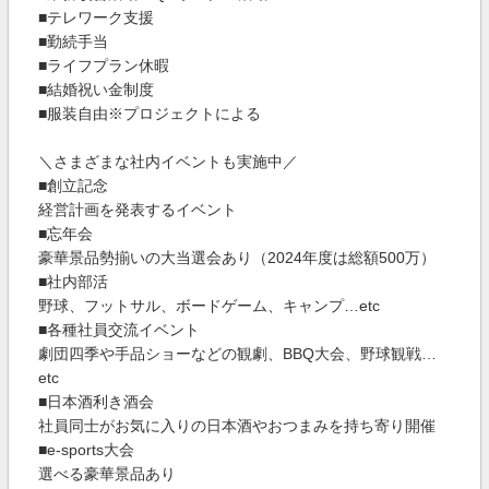
■テレワーク支援
■勤続手当
■ライフプラン休暇
■結婚祝い金制度
■服装自由※プロジェクトによる
＼さまざまな社内イベントも実施中／
■創立記念
経営計画を発表するイベント
■忘年会
豪華景品勢揃いの大当選会あり（2024年度は総額500万）
■社内部活
野球、フットサル、ボードゲーム、キャンプ…etc
■各種社員交流イベント
劇団四季や手品ショーなどの観劇、BBQ大会、野球観戦…
etc
■日本酒利き酒会
社員同士がお気に入りの日本酒やおつまみを持ち寄り開催
■e-sports大会
選べる豪華景品あり