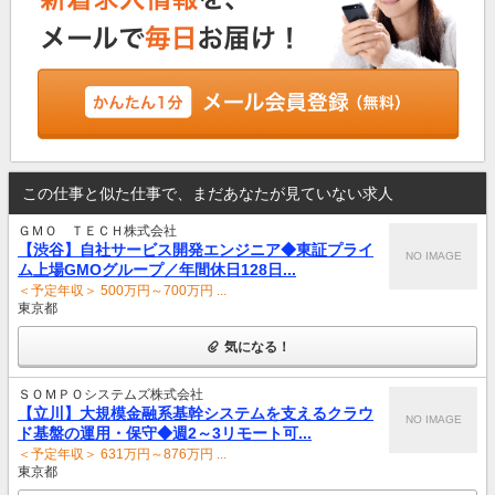
この仕事と似た仕事で、まだあなたが見ていない求人
ＧＭＯ ＴＥＣＨ株式会社
【渋谷】自社サービス開発エンジニア◆東証プライ
NO IMAGE
ム上場GMOグループ／年間休日128日...
＜予定年収＞ 500万円～700万円 ...
東京都
気になる！
ＳＯＭＰＯシステムズ株式会社
【立川】大規模金融系基幹システムを支えるクラウ
NO IMAGE
ド基盤の運用・保守◆週2～3リモート可...
＜予定年収＞ 631万円～876万円 ...
東京都