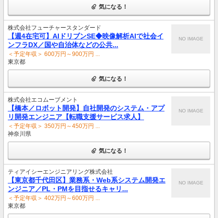
気になる！
株式会社フューチャースタンダード
【週4在宅可】AIドリブンSE◆映像解析AIで社会イ
NO IMAGE
ンフラDX／国や自治体などの公共...
＜予定年収＞ 600万円～900万円 ...
東京都
気になる！
株式会社エコムーブメント
【橋本／ロボット開発】自社開発のシステム・アプ
NO IMAGE
リ開発エンジニア【転職支援サービス求人】
＜予定年収＞ 350万円～450万円 ...
神奈川県
気になる！
ティアイシーエンジニアリング株式会社
【東京都千代田区】業務系・Web系システム開発エ
NO IMAGE
ンジニア／PL・PMを目指せるキャリ...
＜予定年収＞ 402万円～600万円 ...
東京都