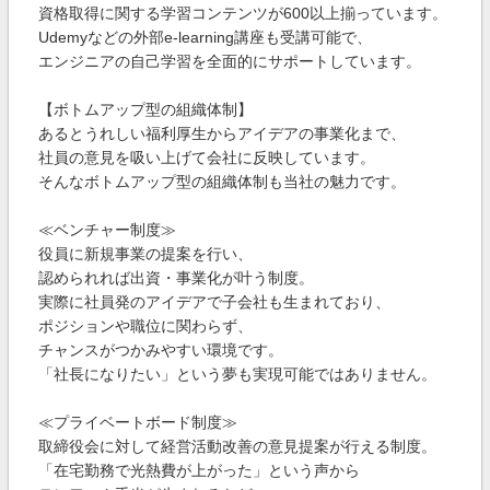
資格取得に関する学習コンテンツが600以上揃っています。
Udemyなどの外部e-learning講座も受講可能で、
エンジニアの自己学習を全面的にサポートしています。
【ボトムアップ型の組織体制】
あるとうれしい福利厚生からアイデアの事業化まで、
社員の意見を吸い上げて会社に反映しています。
そんなボトムアップ型の組織体制も当社の魅力です。
≪ベンチャー制度≫
役員に新規事業の提案を行い、
認められれば出資・事業化が叶う制度。
実際に社員発のアイデアで子会社も生まれており、
ポジションや職位に関わらず、
チャンスがつかみやすい環境です。
「社長になりたい」という夢も実現可能ではありません。
≪プライベートボード制度≫
取締役会に対して経営活動改善の意見提案が行える制度。
「在宅勤務で光熱費が上がった」という声から