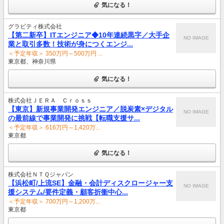
気になる！
グラビティ株式会社
【第二新卒】ITエンジニア◆10年連続黒字／大手企
NO IMAGE
業と取引多数！技術が身につくエンジ...
＜予定年収＞ 350万円～500万円 ...
東京都、神奈川県
気になる！
株式会社ＪＥＲＡ Ｃｒｏｓｓ
【東京】新規事業開発エンジニア／脱炭素×デジタル
NO IMAGE
の最前線で事業開発に挑戦【転職支援サ...
＜予定年収＞ 616万円～1,420万...
東京都
気になる！
株式会社ＮＴＱジャパン
【浜松町/上流SE】金融・会計ディスクロージャー支
NO IMAGE
援システム/要件定義・顧客折衝中心...
＜予定年収＞ 700万円～1,200万...
東京都