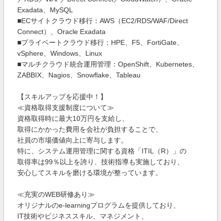
Exadata、MySQL
■ECサイトクラウド移行：AWS（EC2/RDS/WAF/Direct
Connect）、Oracle Exadata
■プライベートクラウド移行：HPE、F5、FortiGate、
vSphere、Windows、Linux
■マルチクラウド統合運用管理：OpenShift、Kubernetes、
ZABBIX、Nagios、Snowflake、Tableau
【スキルアップを応援中！】
≪資格取得支援制度について≫
資格取得時に最大10万円を支給し、
取得にかかった費用を会社が負担することで、
社員の市場価値向上に寄与します。
特に、システム運用管理に関する資格「ITIL（R）」の
取得率は99％以上を誇り、技術指導も実施しており、
安心してスキルを磨ける環境が整っています。
≪充実のWEB研修あり≫
オリジナルのe-learningプログラムを提供しており、
IT技術やビジネススキル、マネジメント、