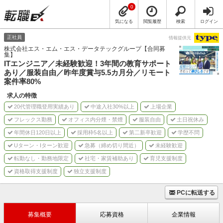
0
気になる
閲覧履歴
検索
ログイン
正社員
情報提供元
株式会社エス・エム・エス・データテックグループ【合同募
集】
ITエンジニア／未経験歓迎！3年間の教育サポート
あり／服装自由／昨年度賞与5.5カ月分／リモート
案件率80%
求人の特徴
20代管理職登用実績あり
中途入社30%以上
上場企業
フレックス勤務
オフィス内分煙・禁煙
服装自由
土日祝休み
年間休日120日以上
採用枠5名以上
第二新卒歓迎
学歴不問
Uターン・Iターン歓迎
急募（締め切り間近）
未経験歓迎
転勤なし・勤務地限定
社宅・家賃補助あり
育児支援制度
資格取得支援制度
独立支援制度
PCに転送する
募集概要
応募資格
企業情報