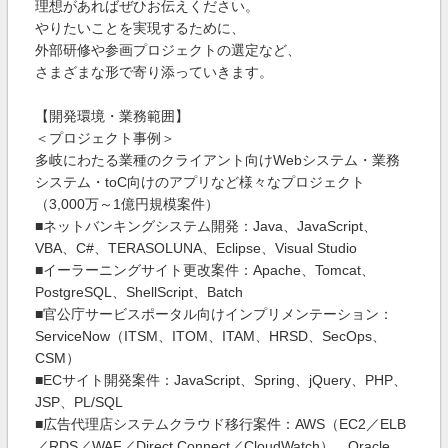
理想があればぜひお伝えください。
やりたいことを実現するために、
外部研修や参画プロジェクトの選定など、
さまざまな形で寄り添っていきます。
【開発環境・業務範囲】
＜プロジェクト事例＞
多岐にわたる業種のクライアント向けWebシステム・業務
システム・toC向けのアプリなど様々なプロジェクト
（3,000万～1億円規模案件）
■ネットバンキングシステム開発：Java、JavaScript、
VBA、C#、TERASOLUNA、Eclipse、Visual Studio
■イーラーニングサイト更改案件：Apache、Tomcat、
PostgreSQL、ShellScript、Batch
■官公庁サービスポータル向けインプリメンテーション：
ServiceNow（ITSM、ITOM、ITAM、HRSD、SecOps、
CSM）
■ECサイト開発案件：JavaScript、Spring、jQuery、PHP、
JSP、PL/SQL
■広告代理店システムクラウド移行案件：AWS（EC2／ELB
／RDS／WAF／Direct Connect／CloudWatch）、Oracle