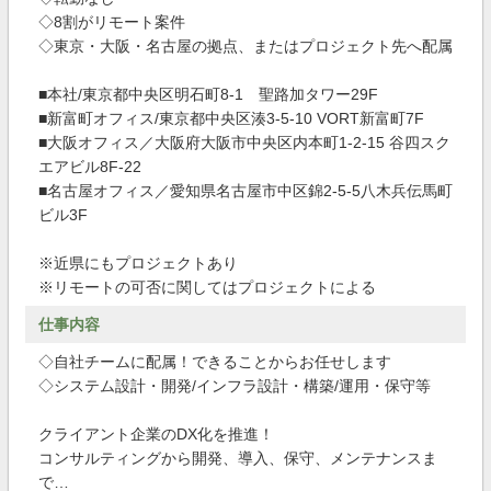
◇8割がリモート案件
◇東京・大阪・名古屋の拠点、またはプロジェクト先へ配属
■本社/東京都中央区明石町8-1 聖路加タワー29F
■新富町オフィス/東京都中央区湊3-5-10 VORT新富町7F
■大阪オフィス／大阪府大阪市中央区内本町1-2-15 谷四スク
エアビル8F-22
■名古屋オフィス／愛知県名古屋市中区錦2-5-5八木兵伝馬町
ビル3F
※近県にもプロジェクトあり
※リモートの可否に関してはプロジェクトによる
仕事内容
◇自社チームに配属！できることからお任せします
◇システム設計・開発/インフラ設計・構築/運用・保守等
クライアント企業のDX化を推進！
コンサルティングから開発、導入、保守、メンテナンスま
で…