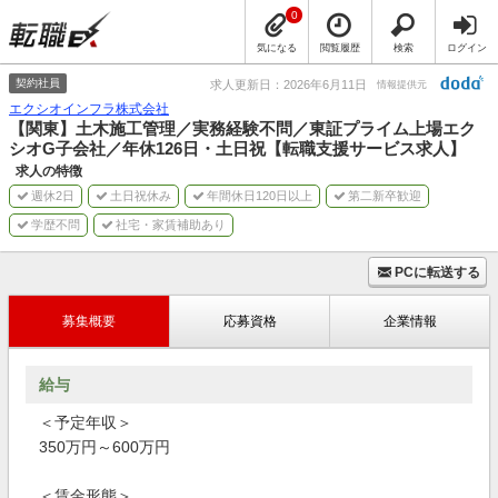
0
気になる
閲覧履歴
検索
ログイン
契約社員
求人更新日：2026年6月11日
情報提供元
エクシオインフラ株式会社
【関東】土木施工管理／実務経験不問／東証プライム上場エク
シオG子会社／年休126日・土日祝【転職支援サービス求人】
求人の特徴
週休2日
土日祝休み
年間休日120日以上
第二新卒歓迎
学歴不問
社宅・家賃補助あり
PCに転送する
募集概要
応募資格
企業情報
給与
＜予定年収＞
350万円～600万円
＜賃金形態＞