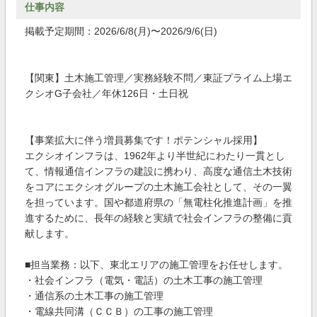
仕事内容
掲載予定期間：2026/6/8(月)〜2026/9/6(日)
【関東】土木施工管理／実務経験不問／東証プライム上場エ
クシオG子会社／年休126日・土日祝
【事業拡大に伴う増員募集です！ポテンシャル採用】
エクシオインフラは、1962年より半世紀にわたり一貫とし
て、情報通信インフラの建設に携わり、高度な通信土木技術
をコアにエクシオグループの土木施工会社として、その一翼
を担っています。国や都道府県の「無電柱化推進計画」を推
進するために、長年の経験と実績で社会インフラの整備に貢
献します。
■担当業務：以下、東北エリアの施工管理をお任せします。
・社会インフラ（電気・電話）の土木工事の施工管理
・通信系の土木工事の施工管理
・電線共同溝（ＣＣＢ）の工事の施工管理