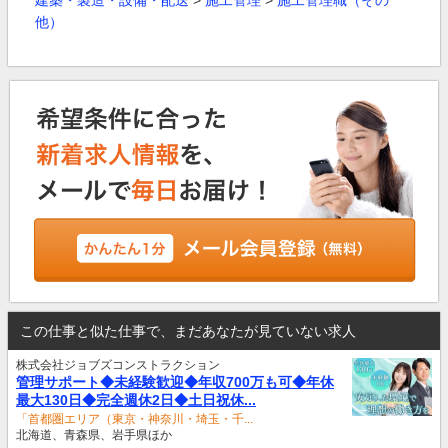
建築・製造・設備・配送
>
施工管理
>
施工管理職（その
他）
この仕事と似た仕事で、まだあなたが見ていない求人
株式会社ジョブズコンストラクション
管理サポート◆未経験歓迎◆年収700万も可◆年休
最大130日◆完全週休2日◆土日祝休...
「首都圏エリア（東京・神奈川・埼玉・千...
北海道、青森県、岩手県ほか