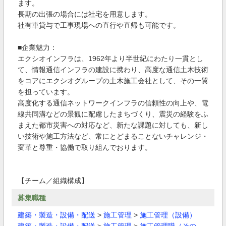
ます。
長期の出張の場合には社宅を用意します。
社有車貸与で工事現場への直行や直帰も可能です。
■企業魅力：
エクシオインフラは、1962年より半世紀にわたり一貫とし
て、情報通信インフラの建設に携わり、高度な通信土木技術
をコアにエクシオグループの土木施工会社として、その一翼
を担っています。
高度化する通信ネットワークインフラの信頼性の向上や、電
線共同溝などの景観に配慮したまちづくり、震災の経験をふ
まえた都市災害への対応など、新たな課題に対しても、新し
い技術や施工方法など、常にとどまることないチャレンジ・
変革と尊重・協働で取り組んでおります。
【チーム／組織構成】
募集職種
建築・製造・設備・配送
>
施工管理
>
施工管理（設備）