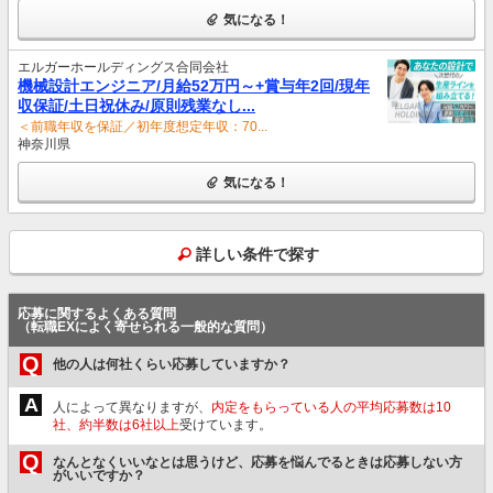
気になる！
エルガーホールディングス合同会社
機械設計エンジニア/月給52万円～+賞与年2回/現年
収保証/土日祝休み/原則残業なし...
＜前職年収を保証／初年度想定年収：70...
神奈川県
気になる！
詳しい条件で探す
応募に関するよくある質問
（転職EXによく寄せられる一般的な質問）
Q
他の人は何社くらい応募していますか？
A
人によって異なりますが、
内定をもらっている人の平均応募数は10
社、約半数は6社以上
受けています。
Q
なんとなくいいなとは思うけど、応募を悩んでるときは応募しない方
がいいですか？