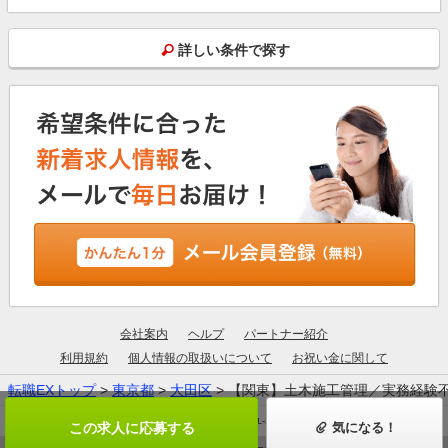
詳しい条件で探す
会社案内
ヘルプ
パートナー紹介
利用規約
個人情報の取扱いについて
お祝い金に関して
転職EXトップ
>
東京都
>
大田区
> 【関東】土木施工管理／実務経験
厚生労働大臣許可：13-ユ-305190
この求人に応募する
気になる！