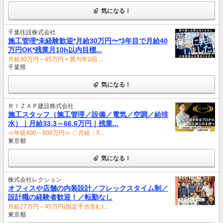
気になる！
千葉住設株式会社
施工管理*未経験歓迎*月給30万円〜*3年目で月給40
万円OK*残業月10h以内目標...
月給30万円～45万円＋賞与年2回 ...
千葉県
気になる！
ＲＩＺＡＰ建設株式会社
施工スタッフ（施工管理／設備／電気／空調／給排
水）｜月給33.3～66.6万円｜残業...
≪年収400～800万円≫ ◇月給：3...
東京都
気になる！
株式会社レクション
オフィスや店舗の内装設計／フレックスタイム制／
設計職の経験者歓迎！／転勤なし
月給27万円～45万円(固定手当含む)...
東京都