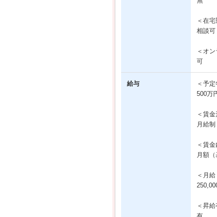
無
＜在宅
相談可
＜オン
可
給与
＜予定
500万
＜賃金
月給制
＜賃金
月額（基
＜月給
250,0
＜昇給
有