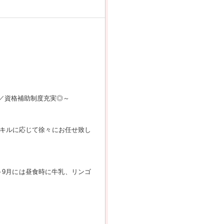
社／資格補助制度充実◎～
キルに応じて徐々にお任せ致し
～9月には昼食時に牛乳、リンゴ