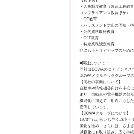
【具体例】
・人事制度教育（製造工程教育
コンプライアンス教育ほか）
・QC教育
・ハラスメント防止の周知・啓
・公的資格取得教育
・OJT教育
・特定業務認定教育
他にもキャリアアップのために
■同社について：
同社はDOWAのコアビジネ
DOWAメタルテックグループ
【同社の事業について】
自動車や情報機器向けを中心に
まり、自動車や電子機器の普
機能化に加えて、用途に応じた
提供しています。
【DOWAグループについて】
1970年代からいち早く環境
値化を進め、さらには、さま
減容化にも取り組み、広く持続