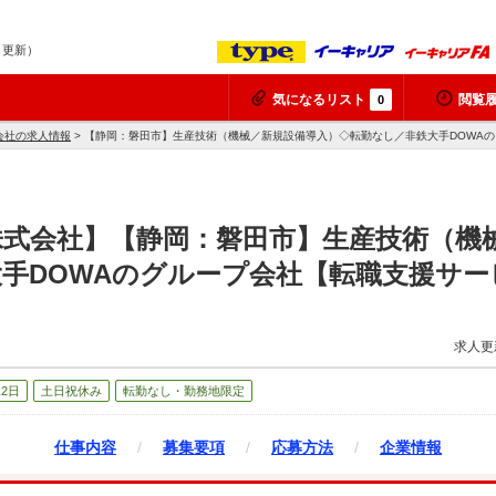
7 更新）
気になるリスト
閲覧
0
会社の求人情報
> 【静岡：磐田市】生産技術（機械／新規設備導入）◇転勤なし／非鉄大手DOWA
株式会社】【静岡：磐田市】生産技術（機
手DOWAのグループ会社【転職支援サー
求人更
2日
土日祝休み
転勤なし・勤務地限定
仕事内容
/
募集要項
/
応募方法
/
企業情報