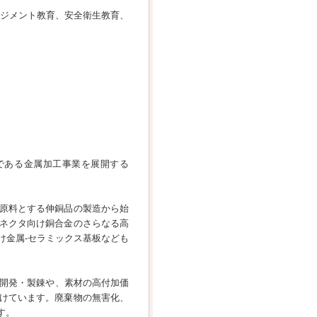
ネジメント教育、安全衛生教育、
である金属加工事業を展開する
主原料とする伸銅品の製造から始
ネクタ向け銅合金のさらなる高
け金属-セラミックス基板なども
山開発・製錬や、素材の高付加価
けています。廃棄物の無害化、
す。