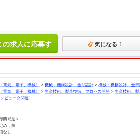
この求人に応募す
気になる！
る
（電気、電子、機械）
>
機械・機構設計、金型設計
>
機械・機構設計、金型
（電気、電子、機械）
>
生産技術、製造技術、プロセス開発
>
生産技術、製
コンピュータ関連）
員
形態補足＞
定め：無
項なし