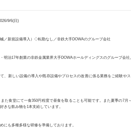
6/9/6(日)
械／新規設備導入）◇転勤なし／非鉄大手DOWAのグループ会社
・明治17年創業の非鉄金属業界大手DOWAホールディングスのグループ会
して、新しい設備の導入や既存設備やプロセスの改善に係る業務をご経験やス
。また食堂にて一食350円程度で昼食を取ることも可能です。また夏季の7月
好きな飲み物を1本支給しています。
めにも多種多様な研修を準備しております。