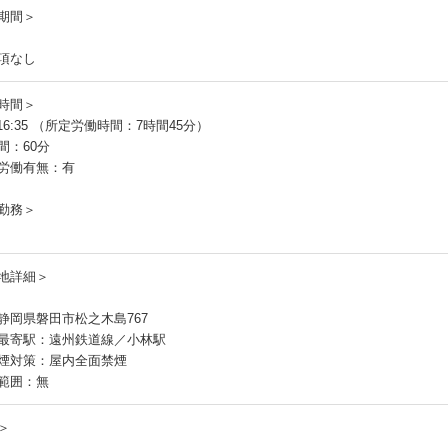
期間＞
項なし
時間＞
～16:35 （所定労働時間：7時間45分）
間：60分
労働有無：有
勤務＞
地詳細＞
静岡県磐田市松之木島767
最寄駅：遠州鉄道線／小林駅
煙対策：屋内全面禁煙
範囲：無
＞