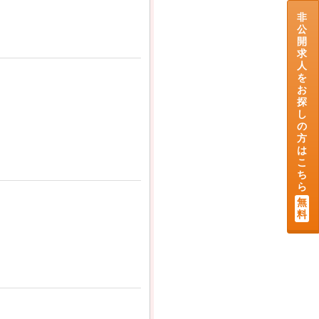
非
公
開
求
人
を
お
探
し
の
方
は
こ
ち
ら
無
料