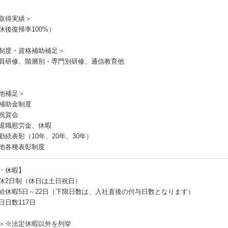
取得実績＞
休後復帰率100%）
制度・資格補助補足＞
員研修、階層別・専門別研修、通信教育他
他補足＞
補助金制度
祝賀会
退職慰労金、休暇
勤続表彰（10年、20年、30年）
他各種表彰制度
・休暇】
休2日制（休日は土日祝日）
給休暇5日～22日（下限日数は、入社直後の付与日数となります）
日日数117日
＞※法定休暇以外を列挙