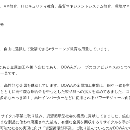
、VM教育、ITセキュリティ教育、品質マネジメントシステム教育、環境マ
発
、自由に選択して受講できるeラーニング教育も用意しています。
スである金属加工を担う会社であり、DOWAグループのコアビジネスの１つ
の一員です。
、高性能な金属を供給しています。DOWAの金属加工事業は、銅や亜鉛を
及とともに高性能な銅合金を中心とした製品群への拡大を進めてきました。コ
多彩なめっき加工、高圧インバーターなどに使用されるパワーモジュール向
・リサイクル事業に取り組み、資源循環型社会の構築に貢献してきました。鉱
ざまな製品に使われ廃棄された後も、有価な金属を回収するリサイクルを手が
可能な社会の実現に向け「資源循環型事業」に取り組んでいるのがDOWAで