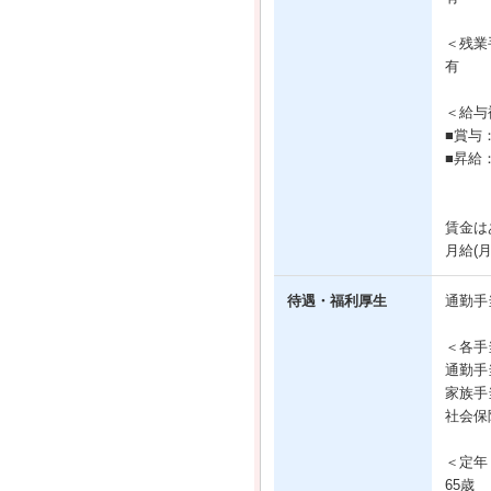
＜残業
有
＜給与
■賞与
■昇給
賃金は
月給(
待遇・福利厚生
通勤手
＜各手
通勤手
家族手当
社会保
＜定年
65歳