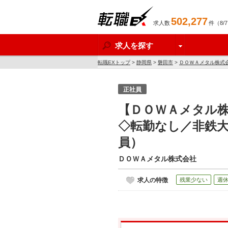
502,277
求人数
件（8/
転職EX
求人を探す
転職EXトップ
>
静岡県
>
磐田市
>
ＤＯＷＡメタル株式
正社員
【ＤＯＷＡメタル
◇転勤なし／非鉄大
員）
ＤＯＷＡメタル株式会社
求人の特徴
残業少ない
週休