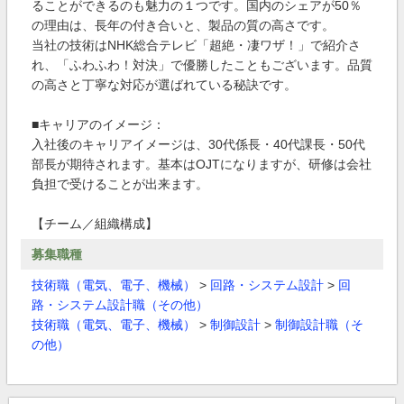
ることができるのも魅力の１つです。国内のシェアが50％
の理由は、長年の付き合いと、製品の質の高さです。
当社の技術はNHK総合テレビ「超絶・凄ワザ！」で紹介さ
れ、「ふわふわ！対決」で優勝したこともございます。品質
の高さと丁寧な対応が選ばれている秘訣です。
■キャリアのイメージ：
入社後のキャリアイメージは、30代係長・40代課長・50代
部長が期待されます。基本はOJTになりますが、研修は会社
負担で受けることが出来ます。
【チーム／組織構成】
募集職種
技術職（電気、電子、機械）
>
回路・システム設計
>
回
路・システム設計職（その他）
技術職（電気、電子、機械）
>
制御設計
>
制御設計職（そ
の他）