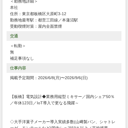
＜勤務地詳細＞
本社
住所：東京都板橋区大原町3-12
勤務地最寄駅：都営三田線／本蓮沼駅
受動喫煙対策：屋内全面禁煙
交通
＜転勤＞
無
補足事項なし
仕事内容
掲載予定期間：2026/6/8(月)〜2026/9/6(日)
【板橋】電気設計◆業務用縦型ミキサー／国内シェア50％
／年休123日／IoT導入で更なる飛躍～
◇大手洋菓子メーカー導入実績多数(山﨑製パン、シャトレ