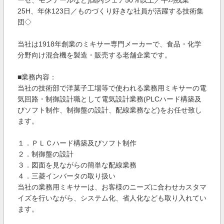
ーゼ、モンテールなど)国内シェア50％以上／平均残業
25H、年休123日／ものづくり好きな社員が活躍する技術集
団◇
当社は1918年創業のミキサー専門メーカーで、食品・化学
分野向け混合機を製造・販売する老舗企業です。
■業務内容：
当社の技術部で洋菓子工場等で使われる業務用ミキサーの電
気回路・制御設計職として電気設計業務(PLCハード構築及
びソフト制作、制御盤の設計、配線業務など)をお任せ致し
ます。
１．ＰＬＣハード構築及びソフト制作
２．制御盤の設計
３．図面を見ながらの簡単な配線業務
４．三菱インバータの取り扱い
当社の業務用ミキサーは、お客様のニーズに合わせカスタマ
イズを行いながら、システム化、省人化なども取り入れてい
ます。