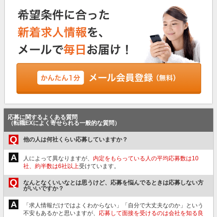
応募に関するよくある質問
（転職EXによく寄せられる一般的な質問）
Q
他の人は何社くらい応募していますか？
A
人によって異なりますが、
内定をもらっている人の平均応募数は10
社、約半数は6社以上
受けています。
Q
なんとなくいいなとは思うけど、応募を悩んでるときは応募しない方
がいいですか？
A
「求人情報だけではよくわからない」「自分で大丈夫なのか」という
不安もあるかと思いますが、
応募して面接を受けるのは会社を知る良