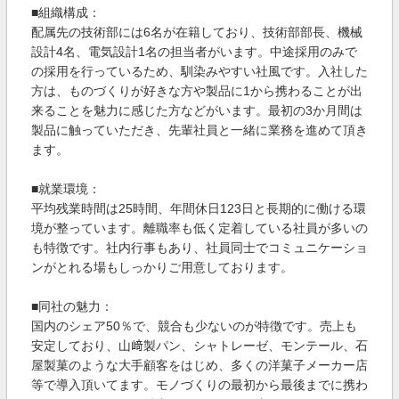
■組織構成：
配属先の技術部には6名が在籍しており、技術部部長、機械
設計4名、電気設計1名の担当者がいます。中途採用のみで
の採用を行っているため、馴染みやすい社風です。入社した
方は、ものづくりが好きな方や製品に1から携わることが出
来ることを魅力に感じた方などがいます。最初の3か月間は
製品に触っていただき、先輩社員と一緒に業務を進めて頂き
ます。
■就業環境：
平均残業時間は25時間、年間休日123日と長期的に働ける環
境が整っています。離職率も低く定着している社員が多いの
も特徴です。社内行事もあり、社員同士でコミュニケーショ
ンがとれる場もしっかりご用意しております。
■同社の魅力：
国内のシェア50％で、競合も少ないのが特徴です。売上も
安定しており、山﨑製パン、シャトレーゼ、モンテール、石
屋製菓のような大手顧客をはじめ、多くの洋菓子メーカー店
等で導入頂いてます。モノづくりの最初から最後までに携わ