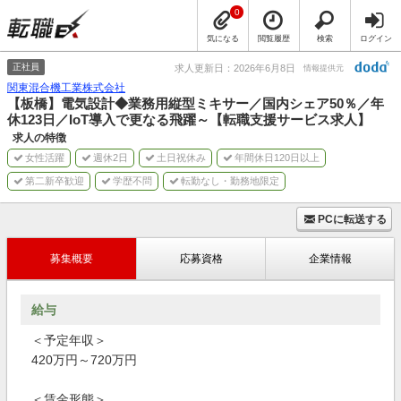
0
気になる
閲覧履歴
検索
ログイン
正社員
求人更新日：2026年6月8日
情報提供元
関東混合機工業株式会社
【板橋】電気設計◆業務用縦型ミキサー／国内シェア50％／年
休123日／IoT導入で更なる飛躍～【転職支援サービス求人】
求人の特徴
女性活躍
週休2日
土日祝休み
年間休日120日以上
第二新卒歓迎
学歴不問
転勤なし・勤務地限定
PCに転送する
募集概要
応募資格
企業情報
給与
＜予定年収＞
420万円～720万円
＜賃金形態＞