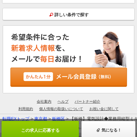
詳しい条件で探す
会社案内
ヘルプ
パートナー紹介
利用規約
個人情報の取扱いについて
お祝い金に関して
転職EXトップ
>
東京都
>
板橋区
> 【板橋】電気設計◆業務用縦型ミ
厚生労働大臣許可：13-ユ-305190
この求人に応募する
気になる！