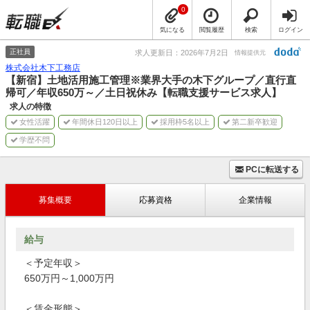
0
気になる
閲覧履歴
検索
ログイン
正社員
求人更新日：2026年7月2日
情報提供元
株式会社木下工務店
【新宿】土地活用施工管理※業界大手の木下グループ／直行直
帰可／年収650万～／土日祝休み【転職支援サービス求人】
求人の特徴
女性活躍
年間休日120日以上
採用枠5名以上
第二新卒歓迎
学歴不問
PCに転送する
募集概要
応募資格
企業情報
給与
＜予定年収＞
650万円～1,000万円
＜賃金形態＞