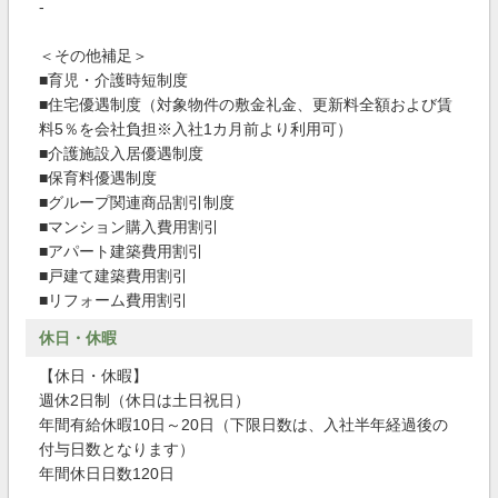
-
＜その他補足＞
■育児・介護時短制度
■住宅優遇制度（対象物件の敷金礼金、更新料全額および賃
料5％を会社負担※入社1カ月前より利用可）
■介護施設入居優遇制度
■保育料優遇制度
■グループ関連商品割引制度
■マンション購入費用割引
■アパート建築費用割引
■戸建て建築費用割引
■リフォーム費用割引
休日・休暇
【休日・休暇】
週休2日制（休日は土日祝日）
年間有給休暇10日～20日（下限日数は、入社半年経過後の
付与日数となります）
年間休日日数120日