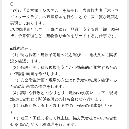
◎
当社は「直営施工システム」を採用し、専属協力者「木下マ
イスタークラブ」へ直接指示を行うことで、高品質な建築を
実現しております。
現場監理者として、工事の進行、品質、安全管理、施工図完
成、予算管理など、建物作り全体をリードするお仕事です。
■職務詳細：
（1）現地調査：建設予定地へ足を運び、土地状況や近隣状
況を確認します。
（2）仮設計画：建設現場を安全かつ効率的に運営するため
に仮設計画図を作成します。
（3）安全衛生計画：現場の安全と作業者の健康を確保する
ための計画書の作成をします。
（4）設計や行政とのやりとり：建物の規模やエリア、現場
進捗に合わせて関係各所との打ち合わせを行います。
（5）行程組み：着工～竣工までの工程表の作成を行いま
す。
（6）着工：工程に沿って施主様、協力業者様との打ち合わ
せを進めながら工程管理を行います。