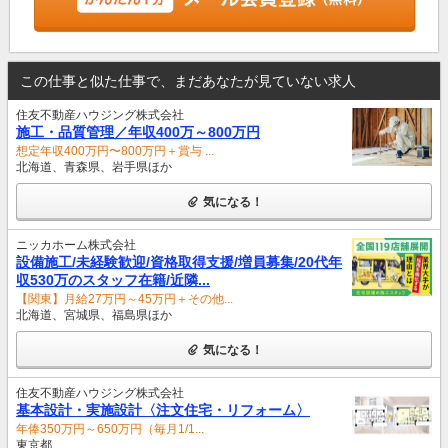
この仕事と似た仕事で、まだあなたが見ていない求人
住友不動産ハウジング株式会社
施⼯・品質管理／年収400万～800万円
想定年収400万円〜800万円＋賞与 ...
北海道、青森県、岩手県ほか
気になる！
ニッカホーム株式会社
設備施工/未経験歓迎/資格取得支援/増員募集/20代年
収530万のスタッフ在籍/近隣...
【関東】月給27万円～45万円＋その他...
北海道、宮城県、福島県ほか
気になる！
住友不動産ハウジング株式会社
基本設計・実施設計〈注文住宅・リフォーム〉
年俸350万円～650万円（毎月1/1...
東京都