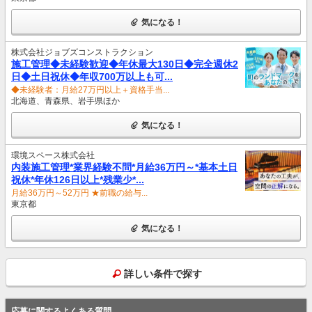
気になる！
株式会社ジョブズコンストラクション
施工管理◆未経験歓迎◆年休最大130日◆完全週休2
日◆土日祝休◆年収700万以上も可...
◆未経験者：月給27万円以上＋資格手当...
北海道、青森県、岩手県ほか
気になる！
環境スペース株式会社
内装施工管理*業界経験不問*月給36万円～*基本土日
祝休*年休126日以上*残業少*...
月給36万円～52万円 ★前職の給与...
東京都
気になる！
詳しい条件で探す
応募に関するよくある質問