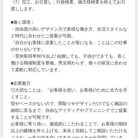
（7）完工、お引渡し：行政検査、施主様検査を終えてお引
渡しします。
■働く環境：
・自由度の高いデザイン力で多様な働き方、生活スタイルな
ど時代に合わせたご提案が可能。
「自分がお客様に提案したことが形になる」ことはこの仕事
のやりがいです。
・育休取得率90％以上! 結婚しても、子供ができても、長く
働ける職場制度を整備。男女関わらず、個々の状況に合わせ
て柔軟に対応しています。
■企業魅力
◎大切なことは、『お客様を想い、お客様のために全力を尽
くすこと』
型やベースがないので、間取りやデザインだけでなく施設の
細部に至るまで、自由なアイディアやプランニングでご提案
することが可能です。
お客様に寄り添い、徹底的にこだわることで、お客様の期待
以上の建物を作り上げる。末永く信頼してご相談いただける
ような、一生お付き合いできるパートナーを目指していま