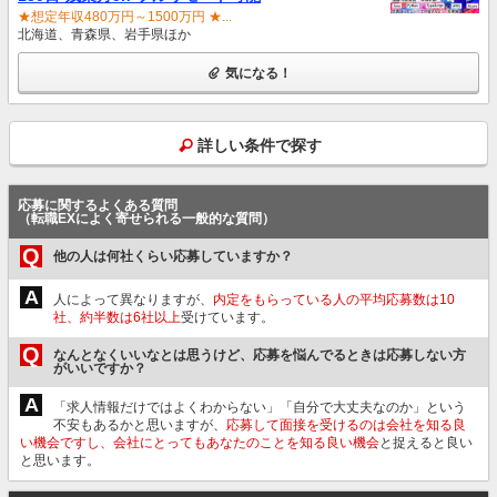
★想定年収480万円～1500万円 ★...
北海道、青森県、岩手県ほか
気になる！
詳しい条件で探す
応募に関するよくある質問
（転職EXによく寄せられる一般的な質問）
Q
他の人は何社くらい応募していますか？
A
人によって異なりますが、
内定をもらっている人の平均応募数は10
社、約半数は6社以上
受けています。
Q
なんとなくいいなとは思うけど、応募を悩んでるときは応募しない方
がいいですか？
A
「求人情報だけではよくわからない」「自分で大丈夫なのか」という
不安もあるかと思いますが、
応募して面接を受けるのは会社を知る良
い機会ですし、会社にとってもあなたのことを知る良い機会
と捉えると良い
と思います。