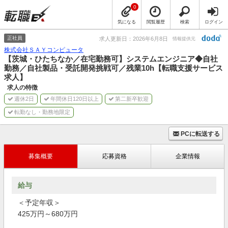
0
気になる
閲覧履歴
検索
ログイン
正社員
求人更新日：2026年6月8日
情報提供元
株式会社ＳＡＹコンピュータ
【茨城・ひたちなか／在宅勤務可】システムエンジニア◆自社
勤務／自社製品・受託開発挑戦可／残業10h【転職支援サービス
求人】
求人の特徴
週休2日
年間休日120日以上
第二新卒歓迎
転勤なし・勤務地限定
PCに転送する
募集概要
応募資格
企業情報
給与
＜予定年収＞
425万円～680万円