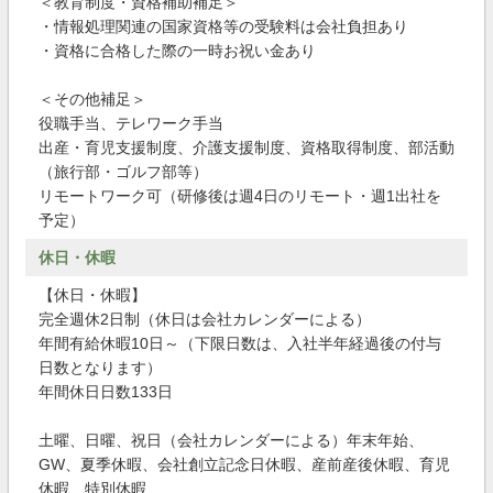
＜教育制度・資格補助補足＞
・情報処理関連の国家資格等の受験料は会社負担あり
・資格に合格した際の一時お祝い金あり
＜その他補足＞
役職手当、テレワーク手当
出産・育児支援制度、介護支援制度、資格取得制度、部活動
（旅行部・ゴルフ部等）
リモートワーク可（研修後は週4日のリモート・週1出社を
予定）
休日・休暇
【休日・休暇】
完全週休2日制（休日は会社カレンダーによる）
年間有給休暇10日～（下限日数は、入社半年経過後の付与
日数となります）
年間休日日数133日
土曜、日曜、祝日（会社カレンダーによる）年末年始、
GW、夏季休暇、会社創立記念日休暇、産前産後休暇、育児
休暇、特別休暇