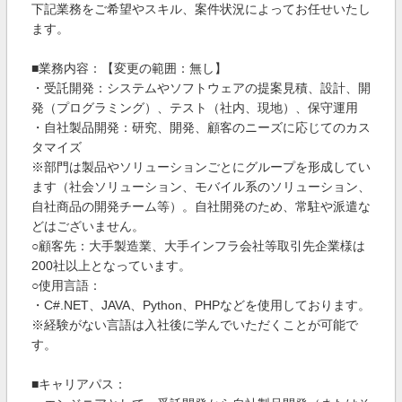
下記業務をご希望やスキル、案件状況によってお任せいたし
ます。
■業務内容：【変更の範囲：無し】
・受託開発：システムやソフトウェアの提案見積、設計、開
発（プログラミング）、テスト（社内、現地）、保守運用
・自社製品開発：研究、開発、顧客のニーズに応じてのカス
タマイズ
※部門は製品やソリューションごとにグループを形成してい
ます（社会ソリューション、モバイル系のソリューション、
自社商品の開発チーム等）。自社開発のため、常駐や派遣な
どはございません。
○顧客先：大手製造業、大手インフラ会社等取引先企業様は
200社以上となっています。
○使用言語：
・C#.NET、JAVA、Python、PHPなどを使用しております。
※経験がない言語は入社後に学んでいただくことが可能で
す。
■キャリアパス：