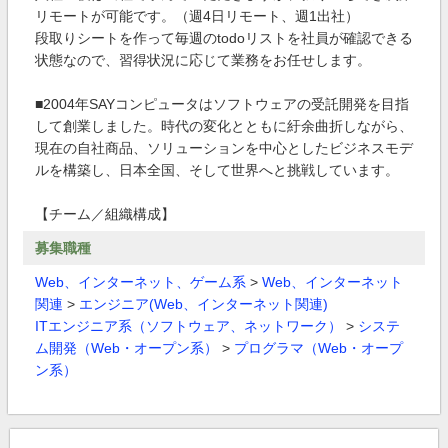
リモートが可能です。（週4日リモート、週1出社）
段取りシートを作って毎週のtodoリストを社員が確認できる
状態なので、習得状況に応じて業務をお任せします。
■2004年SAYコンピュータはソフトウェアの受託開発を目指
して創業しました。時代の変化とともに紆余曲折しながら、
現在の自社商品、ソリューションを中心としたビジネスモデ
ルを構築し、日本全国、そして世界へと挑戦しています。
【チーム／組織構成】
募集職種
Web、インターネット、ゲーム系
>
Web、インターネット
関連
>
エンジニア(Web、インターネット関連)
ITエンジニア系（ソフトウェア、ネットワーク）
>
システ
ム開発（Web・オープン系）
>
プログラマ（Web・オープ
ン系）