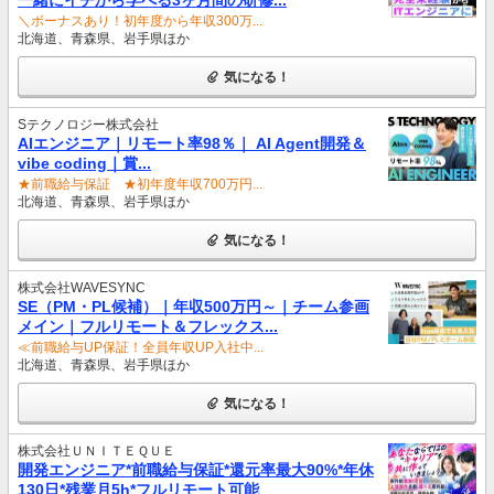
＼ボーナスあり！初年度から年収300万...
北海道、青森県、岩手県ほか
気になる！
Sテクノロジー株式会社
AIエンジニア｜リモート率98％｜ AI Agent開発＆
vibe coding｜賞...
★前職給与保証 ★初年度年収700万円...
北海道、青森県、岩手県ほか
気になる！
株式会社WAVESYNC
SE（PM・PL候補）｜年収500万円～｜チーム参画
メイン｜フルリモート＆フレックス...
≪前職給与UP保証！全員年収UP入社中...
北海道、青森県、岩手県ほか
気になる！
株式会社ＵＮＩＴＥＱＵＥ
開発エンジニア*前職給与保証*還元率最大90%*年休
130日*残業月5h*フルリモート可能