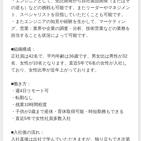
・エンジニアとして、受託開発から自社製品開発（またはそ
の逆も）などの挑戦も可能です。またリーダーやマネジメン
ト、スペシャリストを目指していただくことも可能です。
・またエンジニアの知見や経験を生かして、マーケティン
グ、営業：業界や企業の調査・分析、技術営業などの業務を
担当することも状況によって可能です。
■組織構成：
正社員は42名で、平均年齢は36歳です。男女比は男性が32
名、女性が10名となります。直近5年で6名の女性が入社し
ており、女性比率が近年上がっております。
■働き方：
・週4日リモート可
・転勤なし
・残業10時間程度
・子供が2歳まで産休・育休取得可能・時短勤務もできる
・直近5年で女性社員多数入社
■入社後の流れ：
入社直後は出社で学んでいただきますが、独り立ちでき次第