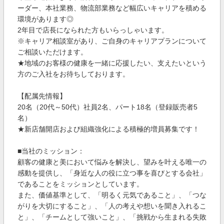
ーダー、本社業務、物流部業務など幅広いキャリアを積める
環境があります◎
2年目で店長になられた方もいらっしゃいます。
※キャリア相談室があり、ご自身のキャリアプランについて
ご相談いただけます。
★地域のお客様の健康を一緒に応援したい、支えたいという
方のご入社をお待ちしております。
【配属先情報】
20名（20代～50代）社員2名、パート18名（登録販売者5
名）
★新店舗開店および組織強化による積極的増員募集です！
■当社のミッション：
顧客の健康と美において悩みを解決し、望みを叶える唯一の
感動を提供し、「身近な人の役に立つ事を喜びとする会社」
であることをミッションとしています。
また、価値基準として、「明るく元気であること」、「つな
がりを大切にすること」、「人の考えや想いを聞き入れるこ
と」、「チームとして強いこと」、「挑戦から生まれる失敗