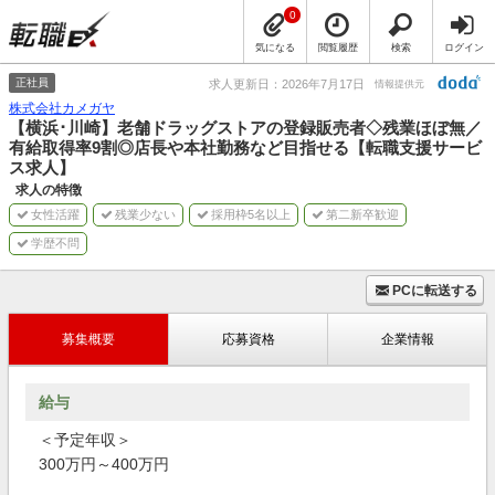
0
気になる
閲覧履歴
検索
ログイン
正社員
求人更新日：2026年7月17日
情報提供元
株式会社カメガヤ
【横浜･川崎】老舗ドラッグストアの登録販売者◇残業ほぼ無／
有給取得率9割◎店長や本社勤務など目指せる【転職支援サービ
ス求人】
求人の特徴
女性活躍
残業少ない
採用枠5名以上
第二新卒歓迎
学歴不問
PCに転送する
募集概要
応募資格
企業情報
給与
＜予定年収＞
300万円～400万円