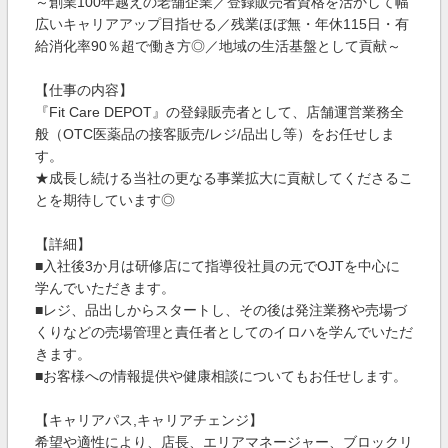
～創業100年越えの老舗企業／登録販売者資格を活かして幅
広いキャリアアップ目指せる／残業ほぼ無・年休115日・有
給消化率90％超で働き方◎／地域の生活基盤として貢献～
【仕事の内容】
『Fit Care DEPOT』の登録販売者として、店舗運営業務全
般（OTC医薬品の接客販売/レジ/品出し等）をお任せしま
す。
★成長し続ける当社の更なる事業拡大に貢献してくださるこ
とを期待しています◎
【詳細】
■入社後3か月は研修店にて指導役社員の元でOJTを中心に
学んでいただきます。
■レジ、品出しからスタートし、その後は発注業務や売場づ
くりなどの売場管理と責任者としてのイロハを学んでいただ
きます。
■お客様への情報提供や健康相談についてもお任せします。
【キャリアパス,キャリアチェンジ】
希望や適性により、店長、エリアマネージャー、ブロックリ