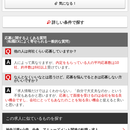
気になる！
詳しい条件で探す
応募に関するよくある質問
（転職EXによく寄せられる一般的な質問）
Q
他の人は何社くらい応募していますか？
A
人によって異なりますが、
内定をもらっている人の平均応募数は10
社、約半数は6社以上
受けています。
Q
なんとなくいいなとは思うけど、応募を悩んでるときは応募しない方
がいいですか？
A
「求人情報だけではよくわからない」「自分で大丈夫なのか」という
不安もあるかと思いますが、
応募して面接を受けるのは会社を知る良
い機会ですし、会社にとってもあなたのことを知る良い機会
と捉えると良い
と思います。
この求人に似ているものを探す
神奈川県×小売、外食、アミューズメント関連の転職・求人