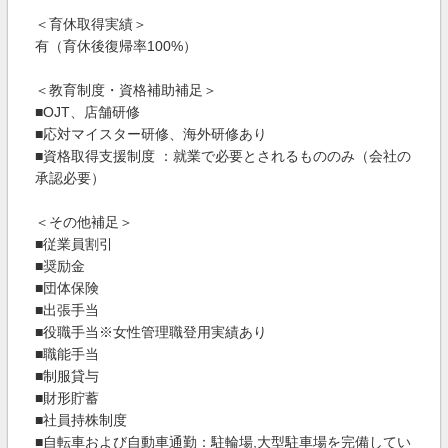
＜育休取得実績＞
有（育休後復帰率100%）
＜教育制度・資格補助補足＞
■OJT、店舗研修
■応対マイスター研修、海外研修あり
■資格取得支援制度 ：就業で必要とされるもののみ（会社の
承認必要）
＜その他補足＞
■従業員割引
■奨励金
■団体保険
■出張手当
■役職手当※女性管理職登用実績あり
■職能手当
■制服貸与
■財形貯蓄
■社員持株制度
■自転車および自動車通勤：駐輪場,大型駐車場を完備してい