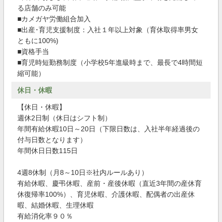
る店舗のみ可能
■カメガヤ労働組合加入
■出産･育児支援制度：入社１年以上対象（育休取得率男女
ともに100%)
■資格手当
■育児時短勤務制度（小学校5年進級時まで、最長で4時間短
縮可能）
休日・休暇
【休日・休暇】
週休2日制（休日はシフト制）
年間有給休暇10日～20日（下限日数は、入社半年経過後の
付与日数となります）
年間休日日数115日
4週8休制（月8～10日※社内ルールあり）
有給休暇、慶弔休暇、産前・産後休暇（直近3年間の産休育
休復帰率100%）、育児休暇、介護休暇、配偶者の出産休
暇、結婚休暇、生理休暇
有給消化率９０％