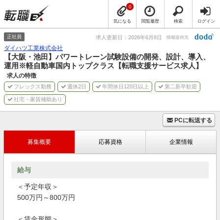
0
気になる
閲覧履歴
検索
ログイン
正社員
求人更新日：2026年6月8日
情報提供元
ダイハツ工業株式会社
【大阪・池田】パワートレーン試験設備の開発、設計、導入、
運用※軽自動車国内トップクラス【転職支援サービス求人】
求人の特徴
フレックス勤務
週休2日
年間休日120日以上
第二新卒歓迎
社宅・家賃補助あり
PCに転送する
募集概要
応募資格
企業情報
給与
＜予定年収＞
500万円～800万円
＜賃金形態＞