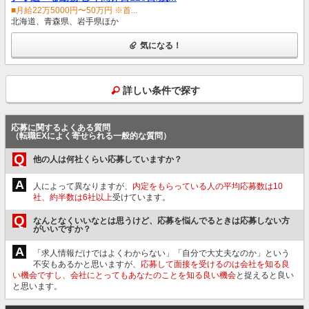
■月給22万5000円〜50万円 ※首...
北海道、青森県、岩手県ほか
気になる！
詳しい条件で探す
応募に関するよくある質問
（転職EXによく寄せられる一般的な質問）
Q
他の人は何社くらい応募していますか？
A
人によって異なりますが、
内定をもらっている人の平均応募数は10
社、約半数は6社以上
受けています。
Q
なんとなくいいなとは思うけど、応募を悩んでるときは応募しない方
がいいですか？
A
「求人情報だけではよくわからない」「自分で大丈夫なのか」という
不安もあるかと思いますが、
応募して面接を受けるのは会社を知る良
い機会ですし、会社にとってもあなたのことを知る良い機会
と捉えると良い
と思います。