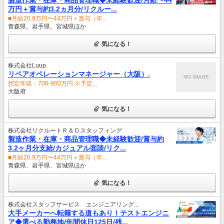
万円＋賞与約3.2ヵ月分/リクルー...
■月給20.9万円〜44万円＋賞与（年...
青森県、岩手県、宮城県ほか
気になる！
株式会社Luup
リペアオペレーションマネージャー（大阪）.
NO IMAGE
想定年収：700-900万円 ※予定...
大阪府
気になる！
株式会社リクルートＲ＆Ｄスタッフィング
製造作業・在庫・商品管理職◆未経験歓迎/賞与約
3.2ヶ月分支給/カジュアル面談/リク...
■月給20.9万円〜44万円＋賞与（年...
青森県、岩手県、宮城県ほか
気になる！
株式会社スタッフサービス エンジニアリング...
大手メーカーへ転籍する道もあり！テストエンジニ
ア◆選べる勤務地/年間休日125日/残...