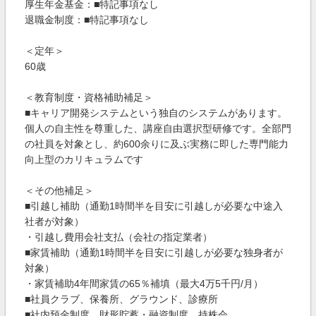
厚生年金基金：■特記事項なし
退職金制度：■特記事項なし
＜定年＞
60歳
＜教育制度・資格補助補足＞
■キャリア開発システムという独自のシステムがあります。
個人の自主性を尊重した、講座自由選択型研修です。全部門
の社員を対象とし、約600余りに及ぶ実務に即した専門能力
向上型のカリキュラムです
＜その他補足＞
■引越し補助（通勤1時間半を目安に引越しが必要な中途入
社者が対象）
・引越し費用会社支払（会社の指定業者）
■家賃補助（通勤1時間半を目安に引越しが必要な独身者が
対象）
・家賃補助4年間家賃の65％補填（最大4万5千円/月）
■社員クラブ、保養所、グラウンド、診療所
■社内預金制度、財形貯蓄・融資制度、持株会