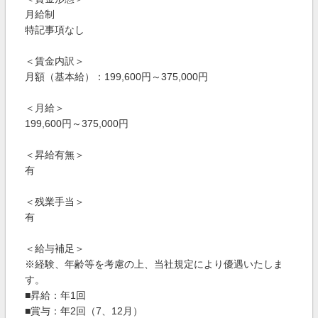
月給制
特記事項なし
＜賃金内訳＞
月額（基本給）：199,600円～375,000円
＜月給＞
199,600円～375,000円
＜昇給有無＞
有
＜残業手当＞
有
＜給与補足＞
※経験、年齢等を考慮の上、当社規定により優遇いたしま
す。
■昇給：年1回
■賞与：年2回（7、12月）