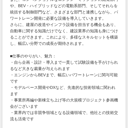
や、BEV・ハイブリッドなどの電動系部門、そしてそれらを
統括する制御部門など、さまざまな部門と連携しながら、パ
ワートレーン開発に必要な設備を導入していきます。
さらに、建屋の改造やインフラ設備を担当する機会もあり、
自動車に関する知識だけでなく、建設業界の知識も身につけ
ることができます。これにより、多様なスキルセットを構築
し、幅広い分野での成長が期待されます。
■仕事のやりがい、魅力：
・自ら企画・設計・導入まで一貫して試験設備を手がけられ
るなど大きな裁量が与えられます
・エンジンからBEVまで、幅広いパワートレーンに関与可能
です
・モデルベース開発やDXなど、先進的な技術領域に関われ
ます
・事業所再編や新棟立ち上げ等の大規模プロジェクト参画機
会がございます
・業界内では非競争領域となる設備領域で、他社との技術交
流も活発です