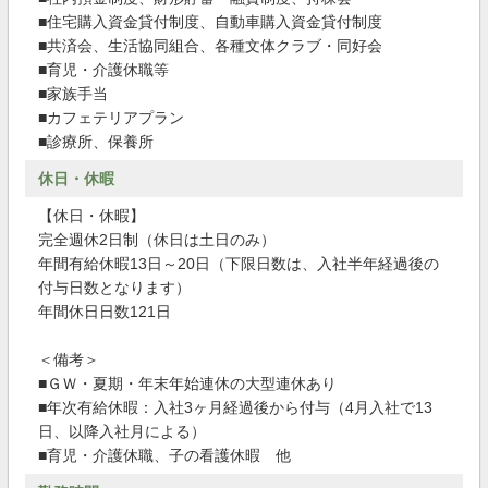
■住宅購入資金貸付制度、自動車購入資金貸付制度
■共済会、生活協同組合、各種文体クラブ・同好会
■育児・介護休職等
■家族手当
■カフェテリアプラン
■診療所、保養所
休日・休暇
【休日・休暇】
完全週休2日制（休日は土日のみ）
年間有給休暇13日～20日（下限日数は、入社半年経過後の
付与日数となります）
年間休日日数121日
＜備考＞
■ＧＷ・夏期・年末年始連休の大型連休あり
■年次有給休暇：入社3ヶ月経過後から付与（4月入社で13
日、以降入社月による）
■育児・介護休職、子の看護休暇 他