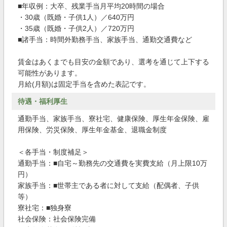
■年収例：大卒、残業手当月平均20時間の場合
・30歳（既婚・子供1人）／640万円
・35歳（既婚・子供2人）／720万円
■諸手当：時間外勤務手当、家族手当、通勤交通費など
賃金はあくまでも目安の金額であり、選考を通じて上下する
可能性があります。
月給(月額)は固定手当を含めた表記です。
待遇・福利厚生
通勤手当、家族手当、寮社宅、健康保険、厚生年金保険、雇
用保険、労災保険、厚生年金基金、退職金制度
＜各手当・制度補足＞
通勤手当：■自宅～勤務先の交通費を実費支給（月上限10万
円）
家族手当：■世帯主である者に対して支給（配偶者、子供
等）
寮社宅：■独身寮
社会保険：社会保険完備