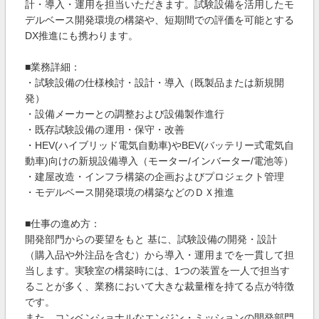
計・導入・運用を担当いただきます。試験設備を活用したモ
デルベース開発環境の構築や、短期間での評価を可能とする
DX推進にも携わります。
■業務詳細：
・試験設備の仕様検討・設計・導入（既製品または新規開
発）
・設備メーカーとの調整および設備製作進行
・既存試験設備の運用・保守・改善
・HEV(ハイブリッド電気自動車)やBEV(バッテリー式電気自
動車)向けの新規設備導入（モーター/インバーター/電池等）
・建屋改造・インフラ構築の企画およびプロジェクト管理
・モデルベース開発環境の構築などのＤＸ推進
■仕事の進め方：
開発部門からの要望をもと 基に、試験設備の開発・設計
（購入品や外注品を含む）から導入・運用までを一貫して担
当します。実験室の構築時には、1つの装置を一人で担当す
ることが多く、業務において大きな裁量権を持てる点が特徴
です。
また、コンベンショナルなエンジン・ミッションの開発部門