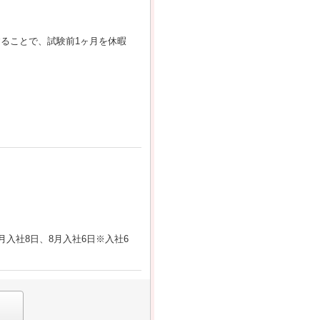
することで、試験前1ヶ月を休暇
月入社8日、8月入社6日※入社6