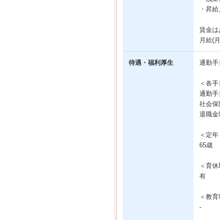
・昇給
賃金は
月給(
待遇・福利厚生
通勤手
＜各手
通勤手
社会保
退職金
＜定年
65歳
＜育休
有
＜教育
-