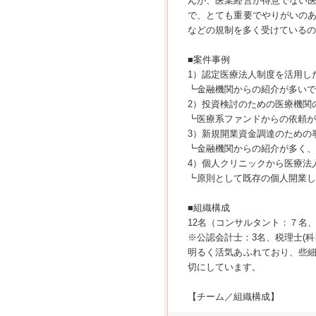
んが、医業経営が得意でない
で、とても重要でやりがいの
などの規制を多く受けているの
■案件事例
1）認定医療法人制度を活用し
┗金融機関からの紹介が多いで
2）投資検討のための医療機関
┗医療系ファンドからの依頼が
3）新規開業資金調達のための
┗金融機関からの紹介が多く、
4）個人クリニックから医療法
┗原則として既存の個人開業し
■組織構成
12名（コンサルタント：７名
※公認会計士：3名、税理士(科
明るく活気あふれており、些
切にしています。
【チーム／組織構成】