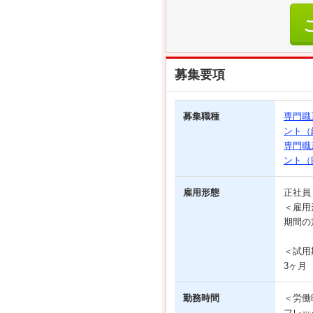
募集要項
募集職種
専門職
ント（
専門職
ント（
雇用形態
正社
＜雇用
期間の
＜試用
3ヶ月
勤務時間
＜労働
フレッ