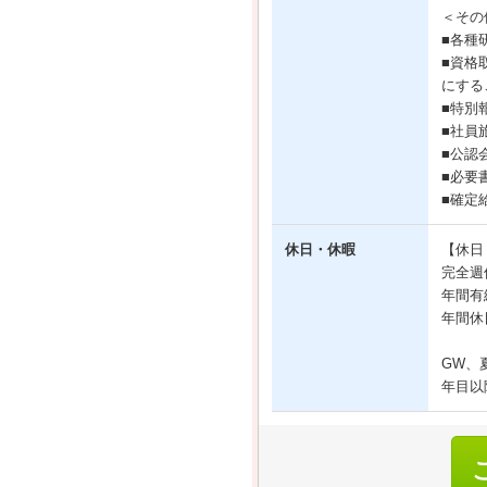
＜その
■各種
■資格
にする
■特別
■社員
■公認
■必要
■確定
休日・休暇
【休日
完全週
年間有
年間休
GW、
年目以