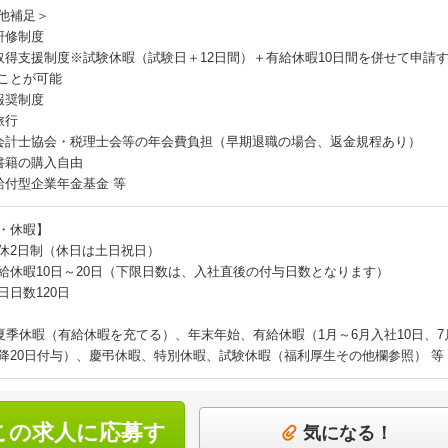
他補足＞
研修制度
取得支援制度※試験休暇（試験日＋12日間）＋有給休暇10日間を併せて申請
ことが可能
報奨制度
旅行
会計士協会・税理士会等の年会費負担（早期退職の場合、返金規程あり）
書籍の購入自由
給付型企業年金基金 等
・休暇】
休2日制（休日は土日祝日）
給休暇10日～20日（下限日数は、入社直後の付与日数となります）
日日数120日
夏季休暇（有給休暇を充てる）、年末年始、有給休暇（1月～6月入社10日、7
降20日付与）、慶弔休暇、特別休暇、試験休暇（福利厚生その他欄参照） 等
この求人に応募す
気になる！