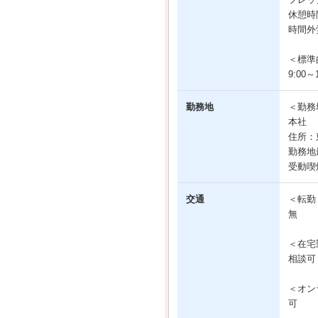
休憩時
時間外
＜標準
9:00～1
勤務地
＜勤務
本社
住所：
勤務地
受動喫
交通
＜転勤
無
＜在宅
相談可
＜オン
可