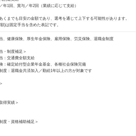
／年1回、賞与／年2回（業績に応じて支給）
あくまでも目安の金額であり、選考を通じて上下する可能性があります。
月額)は固定手当を含めた表記です。
当、健康保険、厚生年金保険、雇用保険、労災保険、退職金制度
当・制度補足＞
当：交通費全額支給
険：確定給付型企業年金基金、各種社会保険完備
制度：退職金共済加入／勤続1年以上の方が対象です
＞
取得実績＞
制度・資格補助補足＞