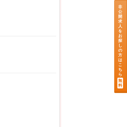
非
公
開
求
人
を
お
探
し
の
方
は
こ
ち
ら
無
料