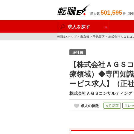
501,595
求人数
件（8/
転職EX
求人を探す
転職EXトップ
>
東京都
>
千代田区
>
株式会社ＡＧＳコ
求人】
正社員
【株式会社ＡＧＳ
療領域）◆専門知識
ービス求人】（正
株式会社ＡＧＳコンサルティング
求人の特徴
女性活躍
フレ