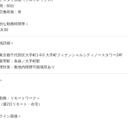
間：60分
労働有無：有
的な勤務時間帯＞
8:00
地詳細＞
東京都千代田区大手町1-9-5 大手町フィナンシャルシティノースタワー24F
最寄駅：各線／大手町駅
煙対策：敷地内喫煙可能場所あり
＞
勤務・リモートワーク＞
（週2日リモート・在宅）
ライン面接＞