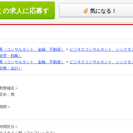
この求人に応募す
気になる！
る
系（コンサルタント、金融、不動産）
>
ビジネスコンサルタント、シンクタ
経営・戦略）
系（コンサルタント、金融、不動産）
>
ビジネスコンサルタント、シンクタ
財務・会計）
員
形態補足＞
定め：無
期間＞
時間区分＞
クスタイム制（フルフレックス）