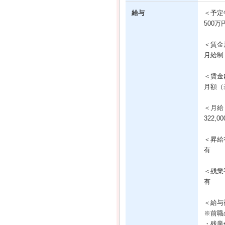
給与
＜予定
500万
＜賃金
月給制
＜賃金
月額（基
＜月給
322,0
＜昇給
有
＜残業
有
＜給与
※前職
・残業