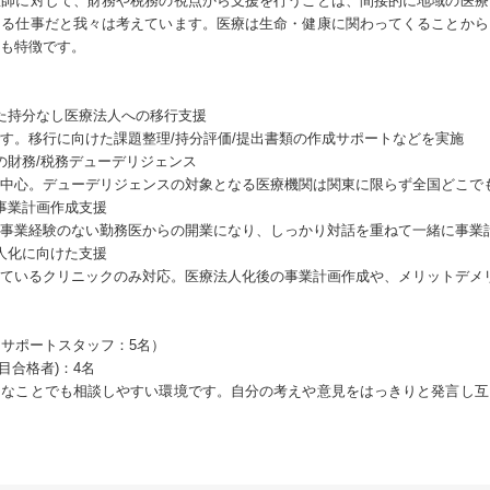
医師に対して、財務や税務の視点から支援を行うことは、間接的に地域の医療
ある仕事だと我々は考えています。医療は生命・健康に関わってくることから
も特徴です。
た持分なし医療法人への移行支援
す。移行に向けた課題整理/持分評価/提出書類の作成サポートなどを実施
の財務/税務デューデリジェンス
中心。デューデリジェンスの対象となる医療機関は関東に限らず全国どこで
事業計画作成支援
事業経験のない勤務医からの開業になり、しっかり対話を重ねて一緒に事業
人化に向けた支援
ているクリニックのみ対応。医療法人化後の事業計画作成や、メリットデメ
、サポートスタッフ：5名）
目合格者)：4名
細なことでも相談しやすい環境です。自分の考えや意見をはっきりと発言し互