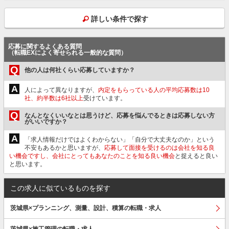
詳しい条件で探す
応募に関するよくある質問
（転職EXによく寄せられる一般的な質問）
Q
他の人は何社くらい応募していますか？
A
人によって異なりますが、
内定をもらっている人の平均応募数は10
社、約半数は6社以上
受けています。
Q
なんとなくいいなとは思うけど、応募を悩んでるときは応募しない方
がいいですか？
A
「求人情報だけではよくわからない」「自分で大丈夫なのか」という
不安もあるかと思いますが、
応募して面接を受けるのは会社を知る良
い機会ですし、会社にとってもあなたのことを知る良い機会
と捉えると良い
と思います。
この求人に似ているものを探す
茨城県×プランニング、測量、設計、積算の転職・求人
茨城県×施工管理の転職・求人