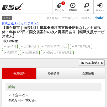
0
気になる
閲覧履歴
検索
ログイン
正社員
求人更新日：2026年6月8日
情報提供元
株式会社緑エンジニアリング
【龍ケ崎市｜面接1回】積算◆発注者支援◆転勤なし／土日祝
休・年休127日／国交省案件のみ／再雇用あり【転職支援サービ
ス求人】
求人の特徴
週休2日
土日祝休み
年間休日120日以上
第二新卒歓迎
学歴不問
未経験歓迎
転勤なし・勤務地限定
PCに転送する
募集概要
応募資格
企業情報
給与
＜予定年収＞
450万円～700万円