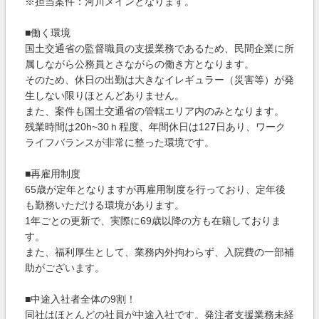
※担当案件：河川メインとなります。
■働く環境
国土交通省の監督職員の支援業務であるため、民間企業に所
属しながら公務員とさながらの働き方となります。
そのため、休日の出勤は大きなイレギュラー（災害等）が発
生しない限りほとんどありません。
また、案件も国土交通省の管轄エリア内のみとなります。
残業時間は20h~30ｈ程度、年間休日は127日あり、ワーク
ライフバランスが非常に整った環境です。
■再雇用制度
65歳が定年となりますが再雇用制度を行っており、定年後
も勤務いただける環境があります。
1年ごとの更新で、実際に69歳以降の方も在籍しておりま
す。
また、福利厚生として、業務内外拘わらず、入院費の一部補
助がございます。
■中途入社者全体の9割！
同社はほとんどの社員が中途入社です。発注者支援業務未経