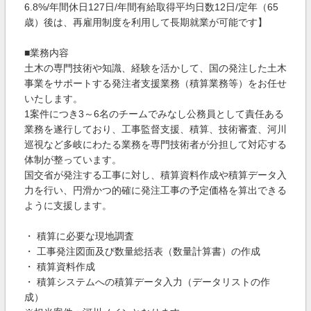
6.8%/年間休日127日/年間有給取得平均日数12日/定年（65
歳）後は、再雇用制度を利用して長期就業が可能です】
■業務内容
土木の専門技術や知識、経験を活かして、国の発注した土木
事業をサポートする発注者支援業務（積算業務等）をお任せ
いたします。
1案件につき3～6名のチームでみなし公務員として責任ある
業務を遂行しており、工事監督支援、積算、技術審査、河川
巡視など多岐にわたる業務を専門技術者が分担して対応する
体制が整っています。
国交省が発注する工事に対し、積算資料作成や積算データ入
力を行い、円滑かつ的確に発注工事の予定価格を算出できる
ように支援します。
・ 積算に必要な現地調査
・ 工事発注図面及び数量総括表（数量計算書）の作成
・ 積算資料作成
・ 積算システムへの積算データ入力（データリストの作
成）