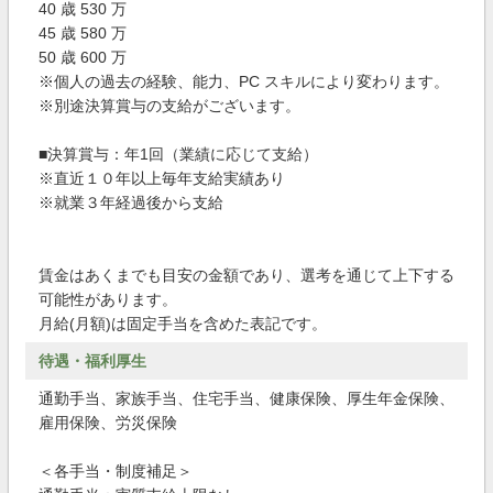
40 歳 530 万
45 歳 580 万
50 歳 600 万
※個人の過去の経験、能力、PC スキルにより変わります。
※別途決算賞与の支給がございます。
■決算賞与：年1回（業績に応じて支給）
※直近１０年以上毎年支給実績あり
※就業３年経過後から支給
賃金はあくまでも目安の金額であり、選考を通じて上下する
可能性があります。
月給(月額)は固定手当を含めた表記です。
待遇・福利厚生
通勤手当、家族手当、住宅手当、健康保険、厚生年金保険、
雇用保険、労災保険
＜各手当・制度補足＞