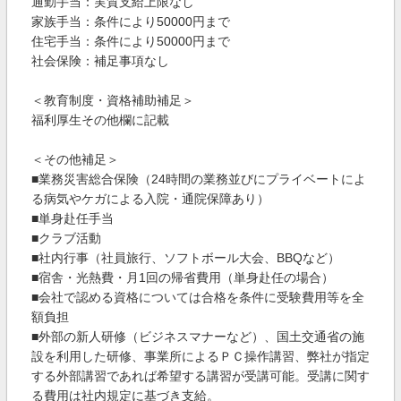
通勤手当：実質支給上限なし
家族手当：条件により50000円まで
住宅手当：条件により50000円まで
社会保険：補足事項なし
＜教育制度・資格補助補足＞
福利厚生その他欄に記載
＜その他補足＞
■業務災害総合保険（24時間の業務並びにプライベートによ
る病気やケガによる入院・通院保障あり）
■単身赴任手当
■クラブ活動
■社内行事（社員旅行、ソフトボール大会、BBQなど）
■宿舎・光熱費・月1回の帰省費用（単身赴任の場合）
■会社で認める資格については合格を条件に受験費用等を全
額負担
■外部の新人研修（ビジネスマナーなど）、国土交通省の施
設を利用した研修、事業所によるＰＣ操作講習、弊社が指定
する外部講習であれば希望する講習が受講可能。受講に関す
る費用は社内規定に基づき支給。