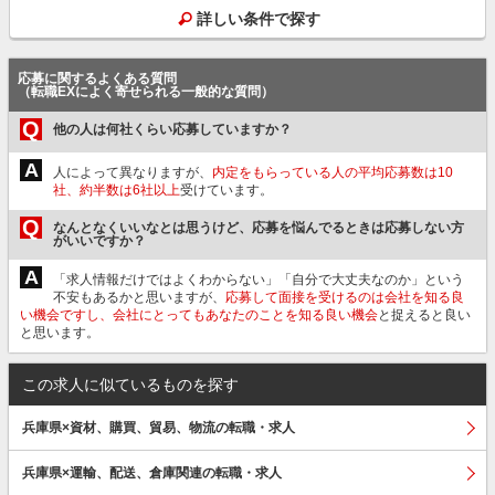
詳しい条件で探す
応募に関するよくある質問
（転職EXによく寄せられる一般的な質問）
Q
他の人は何社くらい応募していますか？
A
人によって異なりますが、
内定をもらっている人の平均応募数は10
社、約半数は6社以上
受けています。
Q
なんとなくいいなとは思うけど、応募を悩んでるときは応募しない方
がいいですか？
A
「求人情報だけではよくわからない」「自分で大丈夫なのか」という
不安もあるかと思いますが、
応募して面接を受けるのは会社を知る良
い機会ですし、会社にとってもあなたのことを知る良い機会
と捉えると良い
と思います。
この求人に似ているものを探す
兵庫県×資材、購買、貿易、物流の転職・求人
兵庫県×運輸、配送、倉庫関連の転職・求人