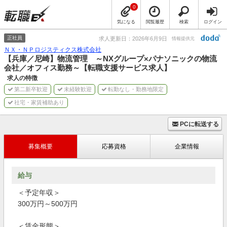
0
気になる
閲覧履歴
検索
ログイン
正社員
求人更新日：2026年6月9日
情報提供元
ＮＸ・ＮＰロジスティクス株式会社
【兵庫／尼崎】物流管理 ～NXグループ×パナソニックの物流
会社／オフィス勤務～【転職支援サービス求人】
求人の特徴
第二新卒歓迎
未経験歓迎
転勤なし・勤務地限定
社宅・家賃補助あり
PCに転送する
募集概要
応募資格
企業情報
給与
＜予定年収＞
300万円～500万円
＜賃金形態＞