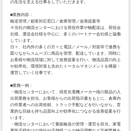
の生活を支える仕事をしていただきます。
■業務内容：
輸送管理／顧客対応窓口／倉庫管理／改善提案等
※当社の物流センターにおける荷役作業や輸配送は、荷役会
社様、運送会社様を中心に、多くのパートナー会社様と協働
しています。
日々、社内外の多くの方々と電話／メール／対面等で連携を
図りながらスムーズに商品を管理、配送しています。同時に
お客様や物流現場に対して改善提案を行い、物流品質の向上
や効率化、環境対策も含めたトータルマネジメントを構築・
運営していく仕事です。
■業務一例：
・物流センターにおいて、得意先電機メーカー様の製品の入
出荷業務を担当。お客様からの出荷指示書をもとに、倉庫内
の作業者への出荷依頼、トラック手配などを行いながら、営
業的な目線も持ち品質向上や効率化につながる改善提案を行
います。
・物流センターにおいて量販輸送の管理・運営を担当。家電
量販店様向けの就社や店舗様ごとの納品調整など定例業務を