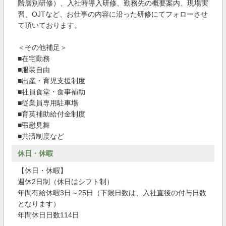
階層別研修）、入社時導入研修、勤務先の概要案内、現場実
習、OJTなど、お仕事の内容に沿った研修にてフォローさせ
て頂いております。
＜その他補足＞
■在宅勤務
■服装自由
■出産・育児支援制度
■社員食堂・食事補助
■従業員専用駐車場
■育英補助給付金制度
■弔慰見舞
■共済制度など
休日・休暇
【休日・休暇】
週休2日制（休日はシフト制）
年間有給休暇3日～25日（下限日数は、入社直後の付与日数
となります）
年間休日日数114日