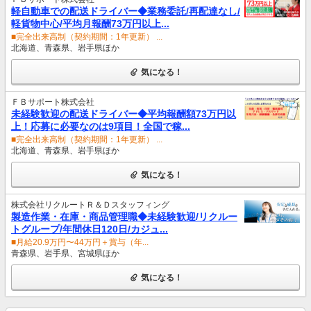
軽自動車での配送ドライバー◆業務委託/再配達なし/
軽貨物中心/平均月報酬73万円以上...
■完全出来高制（契約期間：1年更新） ...
北海道、青森県、岩手県ほか
気になる！
ＦＢサポート株式会社
未経験歓迎の配送ドライバー◆平均報酬額73万円以
上！応募に必要なのは9項目！全国で稼...
■完全出来高制（契約期間：1年更新） ...
北海道、青森県、岩手県ほか
気になる！
株式会社リクルートＲ＆Ｄスタッフィング
製造作業・在庫・商品管理職◆未経験歓迎/リクルー
トグループ/年間休日120日/カジュ...
■月給20.9万円〜44万円＋賞与（年...
青森県、岩手県、宮城県ほか
気になる！