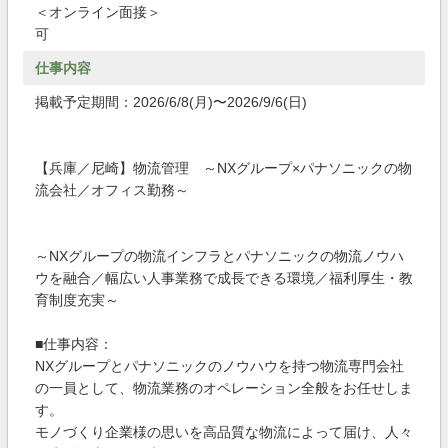
＜オンライン面接＞
可
仕事内容
掲載予定期間：2026/6/8(月)〜2026/9/6(日)
【兵庫／尼崎】物流管理 ～NXグループ×パナソニックの物
流会社／オフィス勤務～
～NXグループの物流インフラとパナソニックの物流ノウハ
ウを融合／幅広い人事業務で成長できる環境／福利厚生・教
育制度充実～
■仕事内容：
NXグループとパナソニックのノウハウを持つ物流専門会社
の一員として、物流業務のオペレーション全般をお任せしま
す。
モノづくり企業様の思いを高品質な物流によって届け、人々