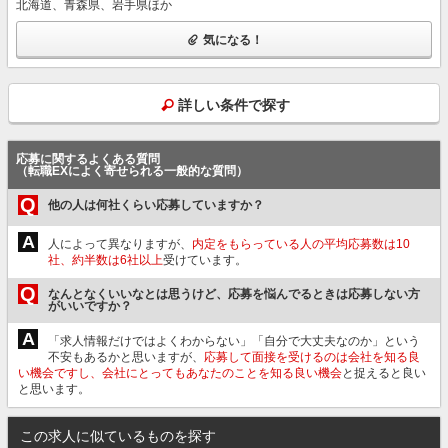
北海道、青森県、岩手県ほか
気になる！
詳しい条件で探す
応募に関するよくある質問
（転職EXによく寄せられる一般的な質問）
Q
他の人は何社くらい応募していますか？
A
人によって異なりますが、
内定をもらっている人の平均応募数は10
社、約半数は6社以上
受けています。
Q
なんとなくいいなとは思うけど、応募を悩んでるときは応募しない方
がいいですか？
A
「求人情報だけではよくわからない」「自分で大丈夫なのか」という
不安もあるかと思いますが、
応募して面接を受けるのは会社を知る良
い機会ですし、会社にとってもあなたのことを知る良い機会
と捉えると良い
と思います。
この求人に似ているものを探す