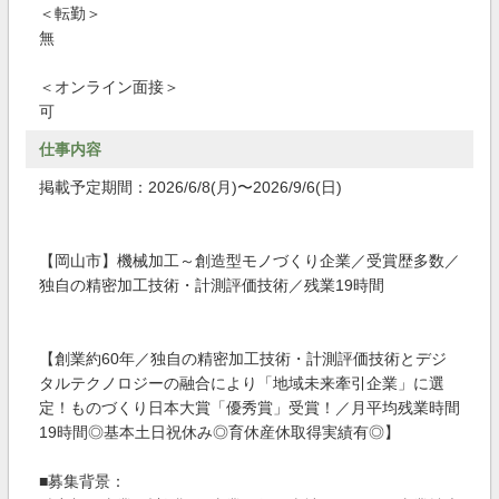
＜転勤＞
無
＜オンライン面接＞
可
仕事内容
掲載予定期間：2026/6/8(月)〜2026/9/6(日)
【岡山市】機械加工～創造型モノづくり企業／受賞歴多数／
独自の精密加工技術・計測評価技術／残業19時間
【創業約60年／独自の精密加工技術・計測評価技術とデジ
タルテクノロジーの融合により「地域未来牽引企業」に選
定！ものづくり日本大賞「優秀賞」受賞！／月平均残業時間
19時間◎基本土日祝休み◎育休産休取得実績有◎】
■募集背景：