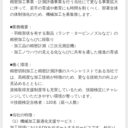
精密加工事業・計測評価事業を行う当社にて更なる事業拡大
に伴って、若手の育成や教育にも時間を割くべく、部署全体
の体制強化のため、機械加工を募集致します。
■業務概要：
・羽根形状を有する製品（ランナ・タービンノズルなど）の
精密加工ならびに段取り
・加工品の精密計測（三次元測定機）
・加工ノウハウの見える化ならびに共有を通した後進の育成
■働く環境：
精密切削加工と精密計測評価のスペシャリストである当社で
は、高精度な加工技術が特徴のため、更なる技術力の向上が
見込めるとともに、
資格取得支援制度等も充実しているため、技能検定にチャレ
ンジしていただきやすい環境が整っています。
※技能検定合格者：120名（延べ人数）
■当社の特徴：
《1》機械加工最適化支援サービス：
加工現場におけるDXをサポートするサービスです。AIデバ