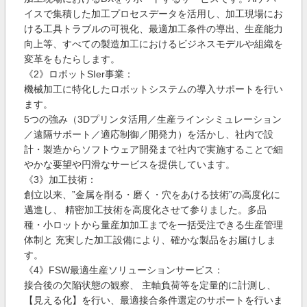
イスで集積した加工プロセスデータを活用し、加工現場にお
ける工具トラブルの可視化、最適加工条件の導出、生産能力
向上等、すべての製造加工におけるビジネスモデルや組織を
変革をもたらします。
《2》ロボットSIer事業：
機械加工に特化したロボットシステムの導入サポートを行い
ます。
5つの強み（3Dプリンタ活用／生産ラインシミュレーション
／遠隔サポート／適応制御／開発力）を活かし、社内で設
計・製造からソフトウェア開発まで社内で実施することで細
やかな要望や円滑なサービスを提供しています。
《3》加工技術：
創立以来、”金属を削る・磨く・穴をあける技術”の高度化に
邁進し、 精密加工技術を高度化させて参りました。多品
種・小ロットから量産加加工までを一括受注できる生産管理
体制と 充実した加工設備により、確かな製品をお届けしま
す。
《4》FSW最適生産ソリューションサービス：
接合後の欠陥状態の観察、 主軸負荷等を定量的に計測し、
【見える化】を行い、最適接合条件選定のサポートを行いま