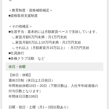
＜教育制度・資格補助補足＞
■資格取得支援制度
＜その他補足＞
■住居手当：基本的には月額家賃ベースで支給しています。
∟家賃月額5万円未満：月1万円支給
∟家賃月額5万以上10万円未満：月2万円支給
∟それ以上（月額家賃月10万以上）：月3万円支給
■社員旅行
■各種クラブ活動 など
休日・休暇
【休日・休暇】
週休2日制（休日は土日祝日）
年間有給休暇10日～20日（下限日数は、入社半年経過後の
付与日数となります）
年間休日日数108日
日曜・祝日・土曜（月1～2回出勤あり）