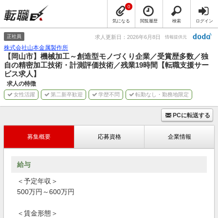
0
気になる
閲覧履歴
検索
ログイン
正社員
求人更新日：2026年6月8日
情報提供元
株式会社山本金属製作所
【岡山市】機械加工～創造型モノづくり企業／受賞歴多数／独
自の精密加工技術・計測評価技術／残業19時間【転職支援サー
ビス求人】
求人の特徴
女性活躍
第二新卒歓迎
学歴不問
転勤なし・勤務地限定
PCに転送する
募集概要
応募資格
企業情報
給与
＜予定年収＞
500万円～600万円
＜賃金形態＞