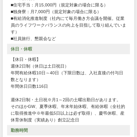
■住宅手当：月15,000円（規定対象の場合に限る）
■独身寮：月7,000円（規定対象の場合に限る）
■有給消化推進制度（社内にて毎月働き方会議を開催。従業
員のライフワークバランスの向上を目指して取り組んでいま
す）
■社員旅行、懇親会など
休日・休暇
【休日・休暇】
週休2日制（休日は土日祝日）
年間有給休暇10日～40日（下限日数は、入社直後の付与日
数となります）
年間休日日数116日
週休2日制・土日祝※月1～2回の土曜出勤日があります。
そのほかGW、夏季休暇、年末年始休暇、有給休暇（全社的
に取得推進中※年最低5日以上は必ず取得）、慶弔休暇、産
休育休制度（実績あり）創立記念日
勤務時間