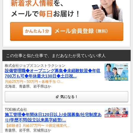
この仕事と似た仕事で、まだあなたが見ていない求人
株式会社ジョブズコンストラクション
設備管理職◆オープニング募集◆未経験歓迎◆年収
700万も可◆年休最大130日◆土日祝...
月給25万円～50万円＋各種手当 ◎...
北海道、青森県、岩手県ほか
気になる！
TOEI株式会社
施工管理◆年間休日120日以上/全国募集/社宅制度あ
り/学歴不問/設立以来黒字経営/...
【経験者】月給37万円〜 ※固定残業代...
青森県、岩手県、宮城県ほか