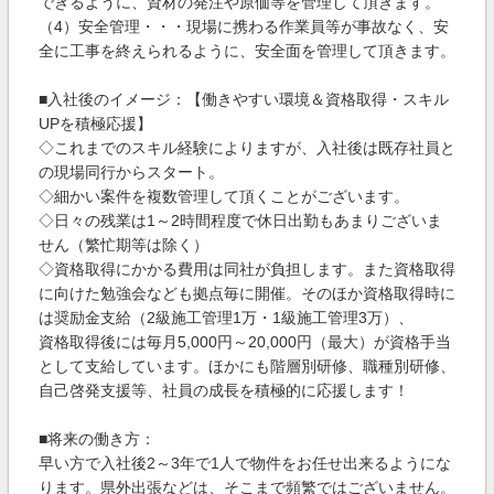
できるように、資材の発注や原価等を管理して頂きます。
（4）安全管理・・・現場に携わる作業員等が事故なく、安
全に工事を終えられるように、安全面を管理して頂きます。
■入社後のイメージ：【働きやすい環境＆資格取得・スキル
UPを積極応援】
◇これまでのスキル経験によりますが、入社後は既存社員と
の現場同行からスタート。
◇細かい案件を複数管理して頂くことがございます。
◇日々の残業は1～2時間程度で休日出勤もあまりございま
せん（繁忙期等は除く）
◇資格取得にかかる費用は同社が負担します。また資格取得
に向けた勉強会なども拠点毎に開催。そのほか資格取得時に
は奨励金支給（2級施工管理1万・1級施工管理3万）、
資格取得後には毎月5,000円～20,000円（最大）が資格手当
として支給しています。ほかにも階層別研修、職種別研修、
自己啓発支援等、社員の成長を積極的に応援します！
■将来の働き方：
早い方で入社後2～3年で1人で物件をお任せ出来るようにな
ります。県外出張などは、そこまで頻繁ではございません。