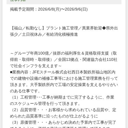
掲載予定期間：2026/6/8(月)〜2026/9/6(日)
【福山／転勤なし】プラント施工管理／異業界歓迎◆県外出
張少／土日祝休み／有給消化積極推進
～グループ年商100億／抜群の福利厚生＆資格取得支援（取
得前・取得時・取得後）／全国13拠点・関連協力会社110社
で社会インフラを支えます～
■業務内容：JFEスチール株式会社西日本製鉄所福山地区内
での建物や設備の補修工事等における施工管理業務を行って
頂きます。大手製鉄所内で工場の安定操業を支えるやりがい
のある仕事です。
（1）工程管理･･･工事が納期までに完了するように、作業
のスケジュール管理を行って頂きます。
（2）品質管理・・・お客様から求められている品質や、定
められた品質基準に沿ったものが仕上がるように
（3）原価管理・・・あらかじめ決めた予算内で工事が完了