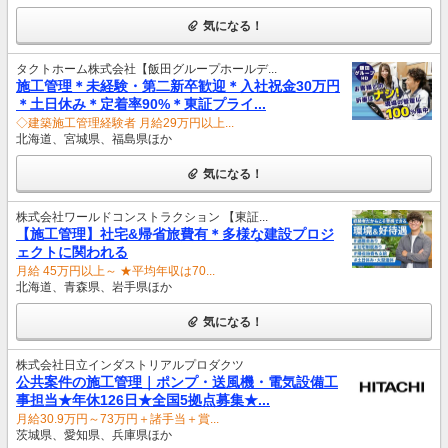
気になる！
タクトホーム株式会社【飯田グループホールデ...
施工管理＊未経験・第二新卒歓迎＊入社祝金30万円
＊土日休み＊定着率90%＊東証プライ...
◇建築施工管理経験者 月給29万円以上...
北海道、宮城県、福島県ほか
気になる！
株式会社ワールドコンストラクション 【東証...
【施工管理】社宅&帰省旅費有＊多様な建設プロジ
ェクトに関われる
月給 45万円以上～ ★平均年収は70...
北海道、青森県、岩手県ほか
気になる！
株式会社日立インダストリアルプロダクツ
公共案件の施工管理｜ポンプ・送風機・電気設備工
事担当★年休126日★全国5拠点募集★...
月給30.9万円～73万円＋諸手当＋賞...
茨城県、愛知県、兵庫県ほか