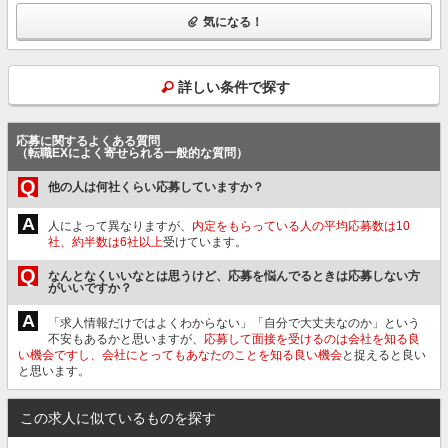
気になる！
詳しい条件で探す
応募に関するよくある質問
（転職EXによく寄せられる一般的な質問）
Q
他の人は何社くらい応募していますか？
A
人によって異なりますが、
内定をもらっている人の平均応募数は10
社、約半数は6社以上
受けています。
Q
なんとなくいいなとは思うけど、応募を悩んでるときは応募しない方
がいいですか？
A
「求人情報だけではよくわからない」「自分で大丈夫なのか」という
不安もあるかと思いますが、
応募して面接を受けるのは会社を知る良
い機会ですし、会社にとってもあなたのことを知る良い機会
と捉えると良い
と思います。
この求人に似ているものを探す