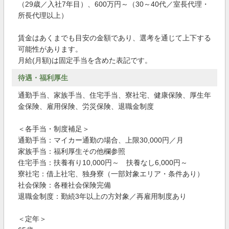
（29歳／入社7年目）、600万円～（30～40代／室長代理・
所長代理以上）
賃金はあくまでも目安の金額であり、選考を通じて上下する
可能性があります。
月給(月額)は固定手当を含めた表記です。
待遇・福利厚生
通勤手当、家族手当、住宅手当、寮社宅、健康保険、厚生年
金保険、雇用保険、労災保険、退職金制度
＜各手当・制度補足＞
通勤手当：マイカー通勤の場合、上限30,000円／月
家族手当：福利厚生その他欄参照
住宅手当：扶養有り10,000円～ 扶養なし6,000円～
寮社宅：借上社宅、独身寮（一部対象エリア・条件あり）
社会保険：各種社会保険完備
退職金制度：勤続3年以上の方対象／再雇用制度あり
＜定年＞