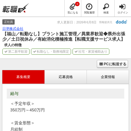
0
気になる
閲覧履歴
検索
ログイン
正社員
求人更新日：2026年6月8日
情報提供元
日塗株式会社
【福山／転勤なし】プラント施工管理／異業界歓迎◆県外出張
少／土日祝休み／有給消化積極推進【転職支援サービス求人】
求人の特徴
第二新卒歓迎
転勤なし・勤務地限定
社宅・家賃補助あり
PCに転送する
募集概要
応募資格
企業情報
給与
＜予定年収＞
350万円～450万円
＜賃金形態＞
月給制